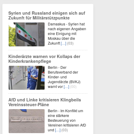
Syrien und Russland einigen sich auf
Zukunft für Militärstützpunkte
Damaskus - Syrien hat
nach eigenen Angaben
eine Einigung mit
Moskau über die
Zukunft
[…]
(03)
Kinderärzte warnen vor Kollaps der
Kinderkrankenpflege
Berlin - Der
Berufsverband der
Kinder- und
Jugendärzte (BVKJ)
warnt vor
[…]
(00)
AfD und Linke kritisieren Klingbeils
Vereinssteuer-Pläne
Berlin - Im Konflikt um
eine stärkere
Besteuerung von
Vereinen kritisieren AfD
und
[…]
(03)