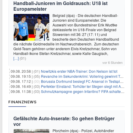
Handball-Junioren im Goldrausch: U18 ist
Europameister
Belgrad (dpa) - Die deutschen Handball-
Junioren sind Europameister. Die
Auswahl von Bundestrainer Erik Wudtke
deklassierte im U18-Finale von Belgrad
Slowenien mit 36: 27 (17: 11) und
bescherte dem Deutschen Handballbund
die nächste Goldmedaille im Nachwuchsbereich. Zum deutschen
Gold-Team gehören unter anderem Elvis Kretzschmar, Sohn von
Handball-Ikone Stefan Kretzschmar, sowie Kalle Gaugisch,
[…]
(01)
vor 6 Stunden
09.08. 20:58 |
(01)
Nowitzkis erster NBA-Trainer: Don Nelson ist tot
09.08. 19:15 |
(05)
Revanche im Sekundenkrimi: Vollering gewinnt Tour
09.08. 17:12 |
(00)
Borussia Dortmund besiegt FC Arsenal in Testspiel mit 3:2
09.08. 16:49 |
(03)
Perfekter Einstand: Torhüter ter Stegen siegt mit Ajax
09.08. 11:38 |
(03)
Schmutzkampagne gegen Infantino? FIFA schaltet auf Angriff
FINANZNEWS
Gefälschte Auto-Inserate: So gehen Betrüger
vor
Pforzheim (dpa) - Polizei, Autohändler