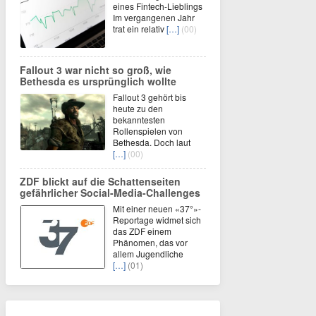
eines Fintech-Lieblings
Im vergangenen Jahr
trat ein relativ
[…]
(00)
Fallout 3 war nicht so groß, wie
Bethesda es ursprünglich wollte
Fallout 3 gehört bis
heute zu den
bekanntesten
Rollenspielen von
Bethesda. Doch laut
[…]
(00)
ZDF blickt auf die Schattenseiten
gefährlicher Social-Media-Challenges
Mit einer neuen «37°»-
Reportage widmet sich
das ZDF einem
Phänomen, das vor
allem Jugendliche
[…]
(01)