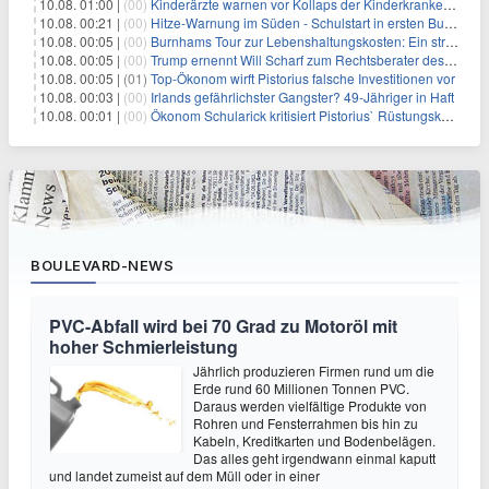
10.08. 01:00 |
(00)
Kinderärzte warnen vor Kollaps der Kinderkrankenpflege
10.08. 00:21 |
(00)
Hitze-Warnung im Süden - Schulstart in ersten Bundesländern
10.08. 00:05 |
(00)
Burnhams Tour zur Lebenshaltungskosten: Ein strategischer Schritt inmitten von Kontroversen
10.08. 00:05 |
(00)
Trump ernennt Will Scharf zum Rechtsberater des Weißen Hauses: Auswirkungen auf Wirtschaft und Governance
10.08. 00:05 |
(01)
Top-Ökonom wirft Pistorius falsche Investitionen vor
10.08. 00:03 |
(00)
Irlands gefährlichster Gangster? 49-Jähriger in Haft
10.08. 00:01 |
(00)
Ökonom Schularick kritisiert Pistorius` Rüstungskurs
BOULEVARD-NEWS
PVC-Abfall wird bei 70 Grad zu Motoröl mit
hoher Schmierleistung
Jährlich produzieren Firmen rund um die
Erde rund 60 Millionen Tonnen PVC.
Daraus werden vielfältige Produkte von
Rohren und Fensterrahmen bis hin zu
Kabeln, Kreditkarten und Bodenbelägen.
Das alles geht irgendwann einmal kaputt
und landet zumeist auf dem Müll oder in einer