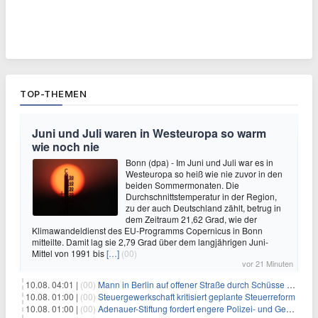
TOP-THEMEN
Juni und Juli waren in Westeuropa so warm
wie noch nie
Bonn (dpa) - Im Juni und Juli war es in
Westeuropa so heiß wie nie zuvor in den
beiden Sommermonaten. Die
Durchschnittstemperatur in der Region,
zu der auch Deutschland zählt, betrug in
dem Zeitraum 21,62 Grad, wie der
Klimawandeldienst des EU-Programms Copernicus in Bonn
mitteilte. Damit lag sie 2,79 Grad über dem langjährigen Juni-
Mittel von 1991 bis
[…]
(00)
vor 21 Minuten
10.08. 04:01 |
(00)
Mann in Berlin auf offener Straße durch Schüsse getötet
10.08. 01:00 |
(00)
Steuergewerkschaft kritisiert geplante Steuerreform
10.08. 01:00 |
(00)
Adenauer-Stiftung fordert engere Polizei- und Geheimdienstkooperation