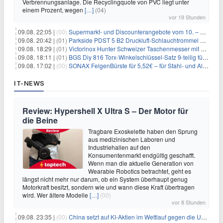
Verbrennungsanlage. Die Recyclingquote von PVC liegt unter
einem Prozent, wegen
[…]
(04)
vor 19 Stunden
09.08. 22:05 |
(00)
Supermarkt- und Discounterangebote vom 10. – 15.08.2026
09.08. 20:42 |
(01)
Parkside PDST 5 B2 Druckluft-Schlauchtrommel mit 10 m Schlauch für 25,94€
09.08. 18:29 |
(01)
Victorinox Hunter Schweizer Taschenmesser mit 12 Funktionen für 43,99€
09.08. 18:11 |
(01)
BGS Diy 816 Torx-Winkelschlüssel-Satz 9-teilig für 6,45€
09.08. 17:02 |
(00)
SONAX FelgenBürste für 5,52€ – für Stahl- und Alufelgen
IT-NEWS
Review: Hypershell X Ultra S – Der Motor für
die Beine
Tragbare Exoskelette haben den Sprung
aus medizinischen Laboren und
Industriehallen auf den
Konsumentenmarkt endgültig geschafft.
Wenn man die aktuelle Generation von
Wearable Robotics betrachtet, geht es
längst nicht mehr nur darum, ob ein System überhaupt genug
Motorkraft besitzt, sondern wie und wann diese Kraft übertragen
wird. Wer ältere Modelle
[…]
(00)
vor 8 Stunden
09.08. 23:35 |
(00)
China setzt auf KI-Aktien im Wettlauf gegen die USA um Chip- und Technologiedominanz