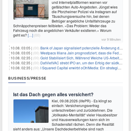
und Internetplattformen warnen vor
gefälschten Auto-Angeboten. Jüngst wies
die Pforzheimer Polizei via Instagram auf
Täuschungsversuche hin, bei denen
Betrüger angebliche Unfallfahrzeuge zu
Schnäppchenpreisen feilbieten. «Das Problem: Weder das
Fahrzeug noch die angeblichen Verkäufer existieren.» Worum
geht es?
[…]
(00)
vor 9 Minuten
10.08. 03:05 |
(00)
Bank of Japan signalisiert potenzielle Änderung der Zinspolitik angesichts von Inflationsbedenken
10.08. 03:05 |
(00)
Westpacs Illiana Jain prognostiziert, dass die Fed die Zinssätze nach dem Arbeitsmarktbericht stabil halten wird
10.08. 02:35 |
(00)
Gold Stabilisiert Sich, Während Weiche US-Arbeitsmarktdaten Zinsängste Lindern
10.08. 02:35 |
(00)
DatVietVAC strebt IPO an, um den Erfolg der südkoreanischen Unterhaltungsindustrie nachzuahmen
10.08. 02:35 |
(00)
I Squared Capital erwirbt oOh!Media: Ein strategischer Schritt in der Außenwerbung
BUSINESS/PRESSE
Ist das Dach gegen alles versichert?
Kiel, 09.08.2026 (lifePR) - Es klingt so
einfach: Versicherungsvertrag
unterschreiben und zurücklehnen. Die
„Vollkasko-Mentalität“ vieler Hausbesitzer
und Hausverwaltungen kann sich im
Schadensfall rächen. Denn die Realität
sieht anders aus: „Unsere Dachdeckerbetriebe sind nach