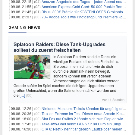
09.08. 22:15 |
(04)
Amazon-Angebote des Tages – jeden Abend neue Deals zum Stöbern
09.08. 21:55 |
(02)
American Express Gold Card: 50.000 Punkte Bonus + Metall-Kreditkarte
09.08. 21:45 |
(01)
Bis zu 300€ Prämie für KOSTENLOSES Girokonto bei der Santander – 50€ schon nach 1 Woche!
09.08. 21:37 |
(00)
70+ Adobe Tools wie Photoshop und Premiere kostenlos in ChatGPT
GAMING-NEWS
Splatoon Raiders: Diese Tank-Upgrades
solltest du zuerst freischalten
In Splatoon Raiders sind die Tanks ein
wichtiger Bestandteil deines Fortschritts.
Sie bestimmen nicht nur, wie du dich
durch die Spirhalit-Inseln bewegst,
sondern können mit verschiedenen
Verbesserungen deutlich stärker werden.
Gerade später im Spiel machen die richtigen Upgrades einen
großen Unterschied, wenn die Salmoniden stärker werden und
die
[…]
(00)
vor 11 Stunden
09.08. 12:26 |
(00)
Nintendo Museum: Tickets könnten für ungültig erklärt werden!
08.08. 20:36 |
(00)
Truxton Extreme im Test: Dieser neue Arcade-Klassiker verzeiht dir gar nichts
08.08. 18:00 |
(00)
Star Fox auf Switch 2 könnte sich zum Flop entwickeln
08.08. 17:45 |
(00)
Take-Two-Chef nennt GTA 6 für 80 Euro ein „unglaubliches Schnäppchen“
08.08. 16:30 |
(00)
GTA 6: Netflix nennt angeblich Laufzeit der neuen Gameplay-Präsentation