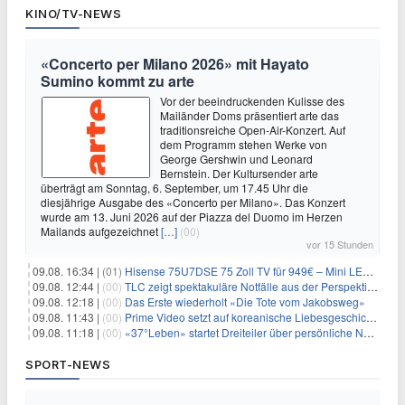
KINO/TV-NEWS
«Concerto per Milano 2026» mit Hayato
Sumino kommt zu arte
Vor der beeindruckenden Kulisse des
Mailänder Doms präsentiert arte das
traditionsreiche Open-Air-Konzert. Auf
dem Programm stehen Werke von
George Gershwin und Leonard
Bernstein. Der Kultursender arte
überträgt am Sonntag, 6. September, um 17.45 Uhr die
diesjährige Ausgabe des «Concerto per Milano». Das Konzert
wurde am 13. Juni 2026 auf der Piazza del Duomo im Herzen
Mailands aufgezeichnet
[…]
(00)
vor 15 Stunden
09.08. 16:34 |
(01)
Hisense 75U7DSE 75 Zoll TV für 949€ – Mini LED, 144Hz, 2026
09.08. 12:44 |
(00)
TLC zeigt spektakuläre Notfälle aus der Perspektive der Patienten
09.08. 12:18 |
(00)
Das Erste wiederholt «Die Tote vom Jakobsweg»
09.08. 11:43 |
(00)
Prime Video setzt auf koreanische Liebesgeschichte
09.08. 11:18 |
(00)
«37°Leben» startet Dreiteiler über persönliche Neuanfänge
SPORT-NEWS