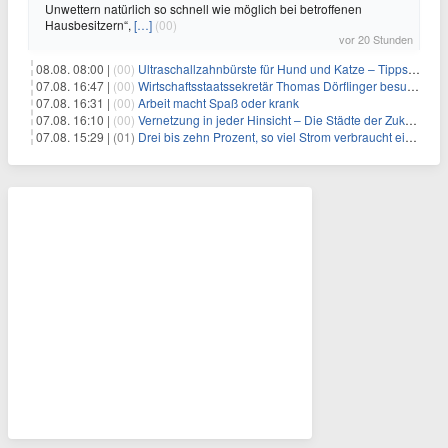
Unwettern natürlich so schnell wie möglich bei betroffenen
Hausbesitzern“,
[…]
(00)
vor 20 Stunden
08.08. 08:00 |
(00)
Ultraschallzahnbürste für Hund und Katze – Tipps zur erfolgreichen Eingewöhnung
07.08. 16:47 |
(00)
Wirtschaftsstaatssekretär Thomas Dörflinger besucht Handwerksbetrieb im Kammerbezirk Freiburg
07.08. 16:31 |
(00)
Arbeit macht Spaß oder krank
07.08. 16:10 |
(00)
Vernetzung in jeder Hinsicht – Die Städte der Zukunft sind grün-blau
07.08. 15:29 |
(01)
Drei bis zehn Prozent, so viel Strom verbraucht ein Aufzug im Gebäude