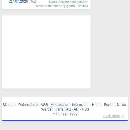
27.07.2026
(Mo)
News-Ansicht konfigurieren
meine Kommentare
|
Ignore
|
Notifies
Sitemap
·
Datenschutz
·
AGB
·
Mediadaten
·
Impressum
·
Home
·
Forum
·
News
·
Werben
·
Hilfe/FAQ
·
API
·
RSS
♡
mit
seit 1999
▲
nach oben