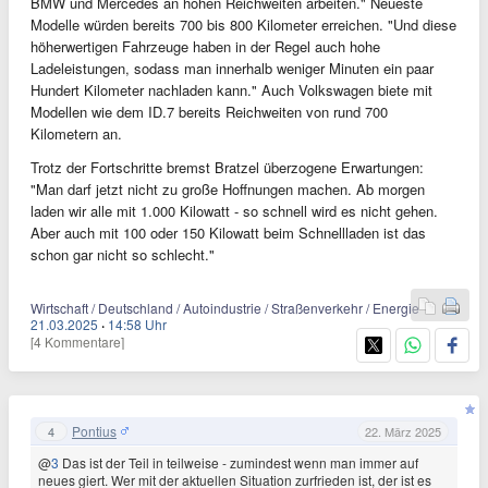
BMW und Mercedes an hohen Reichweiten arbeiten." Neueste
Modelle würden bereits 700 bis 800 Kilometer erreichen. "Und diese
höherwertigen Fahrzeuge haben in der Regel auch hohe
Ladeleistungen, sodass man innerhalb weniger Minuten ein paar
Hundert Kilometer nachladen kann." Auch Volkswagen biete mit
Modellen wie dem ID.7 bereits Reichweiten von rund 700
Kilometern an.
Trotz der Fortschritte bremst Bratzel überzogene Erwartungen:
"Man darf jetzt nicht zu große Hoffnungen machen. Ab morgen
laden wir alle mit 1.000 Kilowatt - so schnell wird es nicht gehen.
Aber auch mit 100 oder 150 Kilowatt beim Schnellladen ist das
schon gar nicht so schlecht."
Wirtschaft / Deutschland / Autoindustrie / Straßenverkehr / Energie
21.03.2025
·
14:58 Uhr
[4 Kommentare]
Pontius
4
22. März 2025
@
3
Das ist der Teil in teilweise - zumindest wenn man immer auf
neues giert. Wer mit der aktuellen Situation zurfrieden ist, der ist es