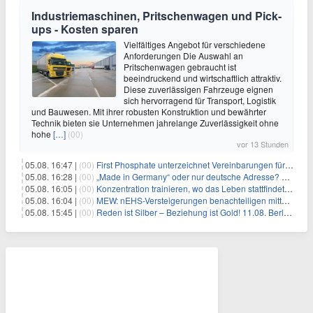
Industriemaschinen, Pritschenwagen und Pick-
ups - Kosten sparen
Vielfältiges Angebot für verschiedene
Anforderungen Die Auswahl an
Pritschenwagen gebraucht ist
beeindruckend und wirtschaftlich attraktiv.
Diese zuverlässigen Fahrzeuge eignen
sich hervorragend für Transport, Logistik
und Bauwesen. Mit ihrer robusten Konstruktion und bewährter
Technik bieten sie Unternehmen jahrelange Zuverlässigkeit ohne
hohe
[…]
(00)
vor 13 Stunden
05.08. 16:47 |
(00)
First Phosphate unterzeichnet Vereinbarungen für nicht zu refundierende Zuwendungen in Höhe von 4,84 Mio. $ von der kanadischen Regierung für Straßeninfrastruktur und Stromübertragungsleitungen
05.08. 16:28 |
(00)
„Made in Germany“ oder nur deutsche Adresse? So erkennen Sie, wo Ihre Leiterplatten wirklich gefertigt werden
05.08. 16:05 |
(00)
Konzentration trainieren, wo das Leben stattfindet: Mobile EEG-Technologie bringt Neurofeedback in den Alltag
05.08. 16:04 |
(00)
MEW: nEHS-Versteigerungen benachteiligen mittelständische Unternehmen
05.08. 15:45 |
(00)
Reden ist Silber – Beziehung ist Gold! 11.08. Berlin – 18:30 Uhr