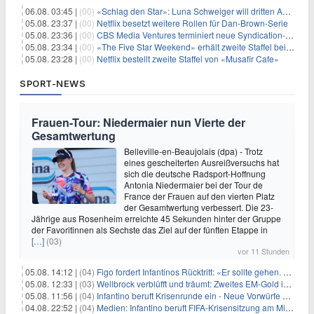
06.08. 03:45 |
(00)
«Schlag den Star»: Luna Schweiger will dritten Anlauf nutzen
05.08. 23:37 |
(00)
Netflix besetzt weitere Rollen für Dan-Brown-Serie
05.08. 23:36 |
(00)
CBS Media Ventures terminiert neue Syndication-Formate
05.08. 23:34 |
(00)
«The Five Star Weekend» erhält zweite Staffel bei Peacock
05.08. 23:28 |
(00)
Netflix bestellt zweite Staffel von «Musafir Cafe»
SPORT-NEWS
Frauen-Tour: Niedermaier nun Vierte der
Gesamtwertung
Belleville-en-Beaujolais (dpa) - Trotz
eines gescheiterten Ausreißversuchs hat
sich die deutsche Radsport-Hoffnung
Antonia Niedermaier bei der Tour de
France der Frauen auf den vierten Platz
der Gesamtwertung verbessert. Die 23-
Jährige aus Rosenheim erreichte 45 Sekunden hinter der Gruppe
der Favoritinnen als Sechste das Ziel auf der fünften Etappe in
[…]
(03)
vor 11 Stunden
05.08. 14:12 |
(04)
Figo fordert Infantinos Rücktritt: «Er sollte gehen. Jetzt»
05.08. 12:33 |
(03)
Wellbrock verblüfft und träumt: Zweites EM-Gold in Paris
05.08. 11:56 |
(04)
Infantino beruft Krisenrunde ein - Neue Vorwürfe gegen FIFA
04.08. 22:52 |
(04)
Medien: Infantino beruft FIFA-Krisensitzung am Mittwoch ein