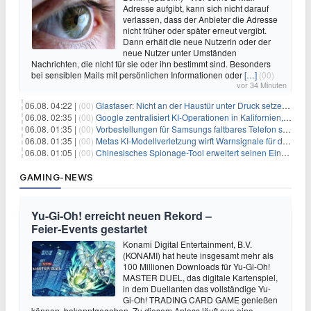
Adresse aufgibt, kann sich nicht darauf
verlassen, dass der Anbieter die Adresse
nicht früher oder später erneut vergibt.
Dann erhält die neue Nutzerin oder der
neue Nutzer unter Umständen
Nachrichten, die nicht für sie oder ihn bestimmt sind. Besonders
bei sensiblen Mails mit persönlichen Informationen oder
[…]
(00)
vor 34 Minuten
06.08. 04:22 |
(00)
Glasfaser: Nicht an der Haustür unter Druck setzen lassen
06.08. 02:35 |
(00)
Google zentralisiert KI-Operationen in Kalifornien, um Rivale Anthropic und OpenAI zu überholen
06.08. 01:35 |
(00)
Vorbestellungen für Samsungs faltbares Telefon steigen um 30 % in einem wettbewerbsintensiven Markt
06.08. 01:35 |
(00)
Metas KI-Modellverletzung wirft Warnsignale für die Technologieaufsicht auf
06.08. 01:05 |
(00)
Chinesisches Spionage-Tool erweitert seinen Einfluss auf 13 Länder und weckt Sicherheitsbedenken
GAMING-NEWS
Yu‑Gi‑Oh! erreicht neuen Rekord –
Feier‑Events gestartet
Konami Digital Entertainment, B.V.
(KONAMI) hat heute insgesamt mehr als
100 Millionen Downloads für Yu-Gi-Oh!
MASTER DUEL, das digitale Kartenspiel,
in dem Duellanten das vollständige Yu-
Gi-Oh! TRADING CARD GAME genießen
können, bekanntgegeben. Zu diesem Anlass läuft nun eine