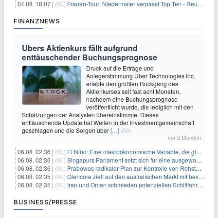
04.08. 18:07 |
(00)
Frauen-Tour: Niedermaier verpasst Top Ten - Reusser siegt
FINANZNEWS
Ubers Aktienkurs fällt aufgrund
enttäuschender Buchungsprognose
Druck auf die Erträge und
Anlegerstimmung Uber Technologies Inc.
erlebte den größten Rückgang des
Aktienkurses seit fast acht Monaten,
nachdem eine Buchungsprognose
veröffentlicht wurde, die lediglich mit den
Schätzungen der Analysten übereinstimmte. Dieses
enttäuschende Update hat Wellen in der Investmentgemeinschaft
geschlagen und die Sorgen über
[…]
(00)
vor 2 Stunden
06.08. 02:36 |
(00)
El Niño: Eine makroökonomische Variable, die globale Wirtschaftslandschaften umgestaltet
06.08. 02:36 |
(00)
Singapurs Parlament setzt sich für eine ausgewogene wirtschaftliche Zukunft ein
06.08. 02:36 |
(00)
Prabowos radikaler Plan zur Kontrolle von Rohstoffexporten steht vor konkurrierenden Visionen
06.08. 02:35 |
(00)
Glencore zielt auf den australischen Markt mit bevorstehendem Sekundärlisting
06.08. 02:35 |
(00)
Iran und Oman schmieden potenziellen Schifffahrtsvertrag im Hormuskanal
BUSINESS/PRESSE