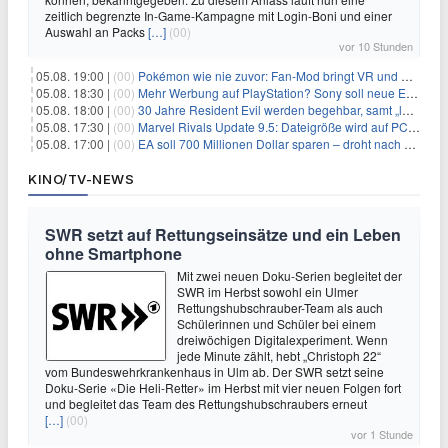
zeitlich begrenzte In-Game-Kampagne mit Login-Boni und einer
Auswahl an Packs
[…]
(00)
vor 10 Stunden
05.08. 19:00 |
(00)
Pokémon wie nie zuvor: Fan-Mod bringt VR und Ego-Perspektive nach Kanto
05.08. 18:30 |
(00)
Mehr Werbung auf PlayStation? Sony soll neue Einnahmequellen prüfen
05.08. 18:00 |
(00)
30 Jahre Resident Evil werden begehbar, samt „lebensgroßem Leon“
05.08. 17:30 |
(00)
Marvel Rivals Update 9.5: Dateigröße wird auf PC und Konsolen deutlich reduziert
05.08. 17:00 |
(00)
EA soll 700 Millionen Dollar sparen – droht nach der Übernahme die nächste Entlassungswelle?
KINO/TV-NEWS
SWR setzt auf Rettungseinsätze und ein Leben
ohne Smartphone
Mit zwei neuen Doku-Serien begleitet der
SWR im Herbst sowohl ein Ulmer
Rettungshubschrauber-Team als auch
Schülerinnen und Schüler bei einem
dreiwöchigen Digitalexperiment. Wenn
jede Minute zählt, hebt „Christoph 22“
vom Bundeswehrkrankenhaus in Ulm ab. Der SWR setzt seine
Doku-Serie «Die Heli-Retter» im Herbst mit vier neuen Folgen fort
und begleitet das Team des Rettungshubschraubers erneut
[…]
(00)
vor 1 Stunde