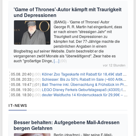
'Game of Thrones'-Autor kämpft mit Traurigkeit
und Depressionen
(BANG) - 'Game of Thrones'-Autor
George R. R. Martin hat eingeräumt, dass
er nach einem "stressigen Jahr" mit
Traurigkeit und Depressionen zu
kämpfen hat. Der 77-Jährige machte die
persönlichen Angaben in einem
Blogbeitrag auf seiner Website. Darin beschreibt er die
vergangenen zwölf Monate als "überwältigend". Zwar habe es
auch "großartige Dinge,
[…]
(00)
vor 12 Stunden
05.08. 20:40 |
(00)
Kölner Zoo Tageskarte mit Rabatt für 18,49€ statt 29,50€ – einlösbar bis Dezember
05.08. 20:33 |
(00)
Schiesser: Bis zu 50% Rabatt im Sale (~600 Artikel zur Auswahl)
05.08. 19:47 |
(01)
Bali Therme inkl. Übernachtung & Frühstück im Premium Hotel (Bad Oeynhausen) ab 89€ p.P.
05.08. 19:30 |
(00)
LEGO Disney Ferkels Geburtstagsspaß (43305) für 29,10€
05.08. 18:30 |
(00)
deuter Waldfuchs 14 Kinderrucksack für 29,99€ – Amber-maple
IT-NEWS
Besser behalten: Aufgegebene Mail-Adressen
bergen Gefahren
Berlin (dpa/tmn) - Wer seine E-Mail-