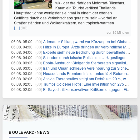
tuk» der dreirädrigen Motorrad-Rikschas.
Kaum ein Tourist verlässt Thailands
Hauptstadt, ohne wenigstens einmal in einem der offenen
Gefährte durch das Verkehrschaos gerast zu sein – vorbei an
Straßenständen und Wolkenkratzern, den tropisch-warmen
[…]
(00)
vor 15 Minuten
06.08. 05:00 |
(00)
Adenauer-Stiftung warnt vor Kürzungen bei Globaler Gesundheit
06.08. 04:30 |
(00)
Hitze in Europa: Ärzte dringen auf verbindliche Maßnahmen
06.08. 04:00 |
(00)
Experte sieht neue Bedrohung durch bewaffnete Drohnen
06.08. 04:00 |
(00)
Schaden durch falsche Polizisten stark gestiegen
06.08. 03:05 |
(00)
Ebola-Ausbruch: Steigende Sterberaten signalisieren dringenden Bedarf an verbesserter Gesundheitsinfrastruktur
06.08. 03:05 |
(00)
Iran und Oman schließen Vereinbarung zur Sicherung des Schiffsverkehrs durch die Straße von Hormuz
06.08. 03:05 |
(00)
Neuseelands Premierminister unterstützt Referendum über das Wahlsystem: Ein Schritt in Richtung verbesserter demokratischer Beteiligung
06.08. 02:06 |
(00)
Attovia Therapeutics steigt am Debüt um 29 %, was starkes Investorenvertrauen in biotechnologische Innovation signalisiert
06.08. 02:05 |
(00)
Trumps Goldene Flotte: Eine Investition von 275 Milliarden Dollar in militärische Macht
06.08. 02:05 |
(00)
El-Sayed tritt konservativen Kritikern entgegen: Ein Blick auf die wirtschaftliche Landschaft
BOULEVARD-NEWS