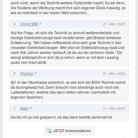
auch noch, wenn die Technik weitere Fortschritte macht. Es sei denn,
die Flüsterei der Werbung macht ihm sein eigenes Glück maladig, so
wie es mehrfach in der realen Welt vorkommt...
Chris1986
3
21. März 2025
Auf die Frage, ob sich die Technik zu schnell weiterentwickle und
heutige Elektrofahrzeuge bald veraltet seien, gibt Bratzel teilweise
Entwarnung. "Wir haben mittlerweile eine sehr gute Technik in den
neuesten Elektrofahrzeugen. Wer jetzt ein Elektrofahrzeug least und
nach drei Jahren wieder verkauft, ist da auf der sicheren Seite." Ein
wenig widerspricht er sich da ja schon, wenn er mit dem Leasing
quasi vom Kauf abrät.
Pontius
2
21. März 2025
@
1
In der Oberklasse sicherlich, so wie sich die 800V-Technik zuerst
da durchgesetzt hat. Dann braucht man allerdings auch noch die
Ladestationen, welche das dann liefern können (vermutlich mit
eigenem Speicher).
Marc
1
21. März 2025
Da bin ich ja mal gespannt, ob das dann bereits serienreif ist.
JETZT kommentieren