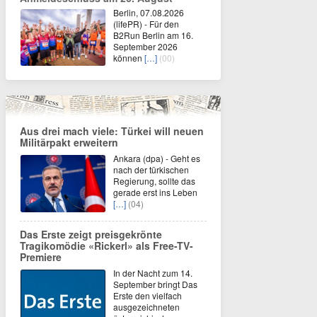
Berlin, 07.08.2026
(lifePR) - Für den
B2Run Berlin am 16.
September 2026
können
[…]
(00)
Aus drei mach viele: Türkei will neuen
Militärpakt erweitern
Ankara (dpa) - Geht es
nach der türkischen
Regierung, sollte das
gerade erst ins Leben
[…]
(04)
Das Erste zeigt preisgekrönte
Tragikomödie «Rickerl» als Free-TV-
Premiere
In der Nacht zum 14.
September bringt Das
Erste den vielfach
ausgezeichneten