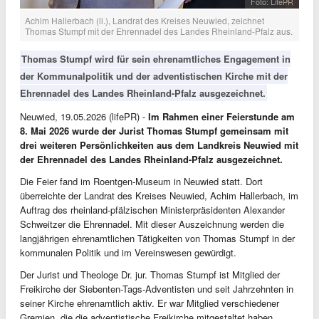
Foto: LifePR
Achim Hallerbach (li.), Landrat des Kreises Neuwied, zeichnet
Thomas Stumpf mit der Ehrennadel des Landes Rheinland-Pfalz aus.
Thomas Stumpf wird für sein ehrenamtliches Engagement in
der Kommunalpolitik und der adventistischen Kirche mit der
Ehrennadel des Landes Rheinland-Pfalz ausgezeichnet.
Neuwied, 19.05.2026 (lifePR) -
Im Rahmen einer Feierstunde am
8. Mai 2026 wurde der Jurist Thomas Stumpf gemeinsam mit
drei weiteren Persönlichkeiten aus dem Landkreis Neuwied mit
der Ehrennadel des Landes Rheinland-Pfalz ausgezeichnet.
Die Feier fand im Roentgen-Museum in Neuwied statt. Dort
überreichte der Landrat des Kreises Neuwied, Achim Hallerbach, im
Auftrag des rheinland-pfälzischen Ministerpräsidenten Alexander
Schweitzer die Ehrennadel. Mit dieser Auszeichnung werden die
langjährigen ehrenamtlichen Tätigkeiten von Thomas Stumpf in der
kommunalen Politik und im Vereinswesen gewürdigt.
Der Jurist und Theologe Dr. jur. Thomas Stumpf ist Mitglied der
Freikirche der Siebenten-Tags-Adventisten und seit Jahrzehnten in
seiner Kirche ehrenamtlich aktiv. Er war Mitglied verschiedener
Gremien, die die adventistische Freikirche mitgestaltet haben.