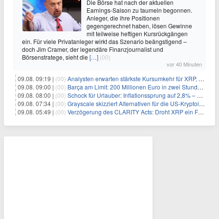
Die Börse hat nach der aktuellen
Earnings-Saison zu taumeln begonnen.
Anleger, die ihre Positionen
gegengerechnet haben, lösen Gewinne
mit teilweise heftigen Kursrückgängen
ein. Für viele Privatanleger wirkt das Szenario beängstigend –
doch Jim Cramer, der legendäre Finanzjournalist und
Börsenstratege, sieht die
[…]
(00)
vor 40 Minuten
09.08. 09:19 |
(00)
Analysten erwarten stärkste Kursumkehr für XRP, während Polymarket skeptisch bleibt
09.08. 09:00 |
(00)
Barça am Limit: 200 Millionen Euro in zwei Stunden – warum dieser Schuldentrip hochgefährlich wird
09.08. 08:00 |
(00)
Schock für Urlauber: Inflationssprung auf 2,8% – Diese Preise explodieren jetzt
09.08. 07:34 |
(00)
Grayscale skizziert Alternativen für die US-Kryptoindustrie ohne CLARITY Act
09.08. 05:49 |
(00)
Verzögerung des CLARITY Acts: Droht XRP ein Fall unter die $1-Marke?