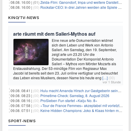
08.08. 16:00 |
(01)
Zelda-Film: Ganondorf, Impa und weitere Darsteller sollen feststehen
08.08. 16:00 |
(00)
Rockstar-CEO: In drei Jahren werden alle Spiele gestreamt
KINO/TV-NEWS
arte räumt mit dem Salieri-Mythos auf
Eine neue arte-Dokumentation widmet
sich dem Leben und Werk von Antonio
Salieri. Am Samstag, den 19. September,
zeigt arte um 23.20 Uhr die
Dokumentation Der Komponist Antonio
Salieri – Mythos vom Mörder Mozarts als
Erstausstrahlung. Der 53-minütige Film von Regisseur Max
Jacobi ist bereits seit dem 23. Juli online verfügbar und beleuchtet
das Leben eines Musikers, dessen Name bis heute eng
[…]
(00)
vor 1 Stunde
09.08. 08:41 |
(00)
Hulu macht Amanda Hirsch zur Gastgeberin seines Reality-Podcasts
09.08. 08:23 |
(00)
Primetime-Check: Samstag, 8. August 2026
09.08. 08:16 |
(00)
ProSieben Fun startet «Kaiju No. 8»
09.08. 07:58 |
(00)
«Tour de France Femmes» akzeptabel mit vorletzter Etappe
09.08. 07:51 |
(00)
Keine Hidden Champions: Joko & Klaas hinten mit Best-Of
SPORT-NEWS