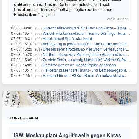
sieht anders aus: „Unsere Dachdeckerbetriebe sind nach
Unwettern natürlich so schnell wie möglich bei betroffenen
Hausbesitzern“,
[…]
(00)
vor 2 Stunden
08.08. 08:00 |
(00)
Ultraschallzahnbürste für Hund und Katze – Tipps zur erfolgreichen Eingewöhnung
07.08. 16:47 |
(00)
Wirtschaftsstaatssekretär Thomas Dörflinger besucht Handwerksbetrieb im Kammerbezirk Freiburg
07.08. 16:31 |
(00)
Arbeit macht Spaß oder krank
07.08. 16:10 |
(00)
Vernetzung in jeder Hinsicht – Die Städte der Zukunft sind grün-blau
07.08. 15:29 |
(01)
Drei bis zehn Prozent, so viel Strom verbraucht ein Aufzug im Gebäude
07.08. 15:20 |
(00)
Northern Discovery Metals gibt die Börsennotierung an der Frankfurter Wertpapierbörse bekannt
07.08. 15:09 |
(00)
Zu viele Tools, zu wenig Überblick? Welche Software IT-Dienstleister wirklich brauchen
07.08. 14:09 |
(00)
Detektor gezielt an Messaufgabe anpassen
07.08. 13:47 |
(00)
Heliostar präsentiert Finanz- und Betriebsergebnis für das zweite Quartal 2026 mit Goldproduktion und Barreserven in Rekordhöhe
07.08. 12:57 |
(00)
Endspurt für den B2Run Berlin: Anmeldeschluss am 26. August
TOP-THEMEN
ISW: Moskau plant Angriffswelle gegen Kiews