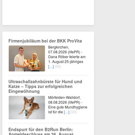
Firmenjubiläum bei der BKK ProVita
Bergkirchen,
07.08.2026 (lifePR) -
Dana Röber feierte am
1. August 25-jähriges
[…]
(00)
Ultraschallzahnbürste für Hund und
Katze – Tipps zur erfolgreichen
Eingewöhnung
Mörfelden-Walldorf,
08.08.2026 (lifePR) -
Eine gute Mundhygiene
ist für die
[…]
(00)
Endspurt für den B2Run Berlin:
Anmeldeschluss am 26. August