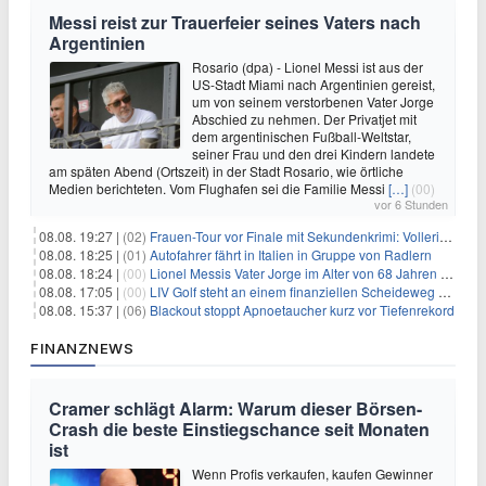
Messi reist zur Trauerfeier seines Vaters nach
Argentinien
Rosario (dpa) - Lionel Messi ist aus der
US-Stadt Miami nach Argentinien gereist,
um von seinem verstorbenen Vater Jorge
Abschied zu nehmen. Der Privatjet mit
dem argentinischen Fußball-Weltstar,
seiner Frau und den drei Kindern landete
am späten Abend (Ortszeit) in der Stadt Rosario, wie örtliche
Medien berichteten. Vom Flughafen sei die Familie Messi
[…]
(00)
vor 6 Stunden
08.08. 19:27 |
(02)
Frauen-Tour vor Finale mit Sekundenkrimi: Vollering in Gelb
08.08. 18:25 |
(01)
Autofahrer fährt in Italien in Gruppe von Radlern
08.08. 18:24 |
(00)
Lionel Messis Vater Jorge im Alter von 68 Jahren gestorben
08.08. 17:05 |
(00)
LIV Golf steht an einem finanziellen Scheideweg auf der Suche nach neuen Investitionen
08.08. 15:37 |
(06)
Blackout stoppt Apnoetaucher kurz vor Tiefenrekord
FINANZNEWS
Cramer schlägt Alarm: Warum dieser Börsen-
Crash die beste Einstiegschance seit Monaten
ist
Wenn Profis verkaufen, kaufen Gewinner