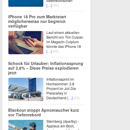
österreichischen
[…]
(00)
iPhone 18 Pro zum Marktstart
möglicherweise nur begrenzt
verfügbar
Laut einem aktuellen
Bericht von Tim Culpan
im Magazin Culpium
könnte das iPhone 18
[…]
(00)
Schock für Urlauber: Inflationssprung
auf 2,8% – Diese Preise explodieren
jetzt
Inflationssprint im
Hochsommer: 2,8
Prozent im Juli Die
Preisralley in
Deutschland
[…]
(00)
Blackout stoppt Apnoetaucher kurz
vor Tiefenrekord
Starnberg (dpa/lby) -
Applaus am Boot,