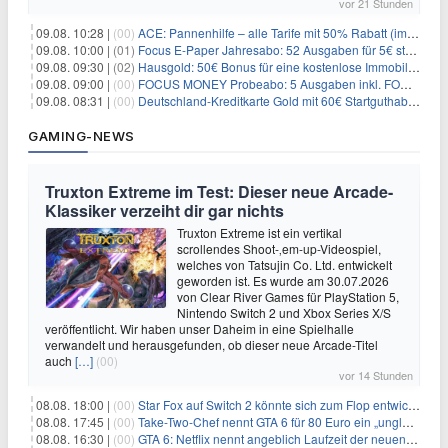
vor 21 Stunden
09.08. 10:28 |
(00)
ACE: Pannenhilfe – alle Tarife mit 50% Rabatt (im ersten Jahr)
09.08. 10:00 |
(01)
Focus E-Paper Jahresabo: 52 Ausgaben für 5€ statt 207,48€ – per Formular kündbar!
09.08. 09:30 |
(02)
Hausgold: 50€ Bonus für eine kostenlose Immobilienbewertung
09.08. 09:00 |
(00)
FOCUS MONEY Probeabo: 5 Ausgaben inkl. FOCUS+ Zugang für 5€
09.08. 08:31 |
(00)
Deutschland-Kreditkarte Gold mit 60€ Startguthaben (45€ Gewinn)
GAMING-NEWS
Truxton Extreme im Test: Dieser neue Arcade-
Klassiker verzeiht dir gar nichts
Truxton Extreme ist ein vertikal
scrollendes Shoot-‚em-up-Videospiel,
welches von Tatsujin Co. Ltd. entwickelt
geworden ist. Es wurde am 30.07.2026
von Clear River Games für PlayStation 5,
Nintendo Switch 2 und Xbox Series X/S
veröffentlicht. Wir haben unser Daheim in eine Spielhalle
verwandelt und herausgefunden, ob dieser neue Arcade-Titel
auch
[…]
(00)
vor 14 Stunden
08.08. 18:00 |
(00)
Star Fox auf Switch 2 könnte sich zum Flop entwickeln
08.08. 17:45 |
(00)
Take-Two-Chef nennt GTA 6 für 80 Euro ein „unglaubliches Schnäppchen“
08.08. 16:30 |
(00)
GTA 6: Netflix nennt angeblich Laufzeit der neuen Gameplay-Präsentation