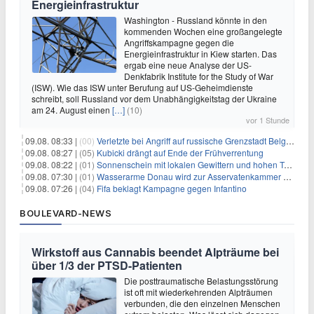
Energieinfrastruktur
Washington - Russland könnte in den
kommenden Wochen eine großangelegte
Angriffskampagne gegen die
Energieinfrastruktur in Kiew starten. Das
ergab eine neue Analyse der US-
Denkfabrik Institute for the Study of War
(ISW). Wie das ISW unter Berufung auf US-Geheimdienste
schreibt, soll Russland vor dem Unabhängigkeitstag der Ukraine
am 24. August einen
[…]
(10)
vor 1 Stunde
09.08. 08:33 |
(00)
Verletzte bei Angriff auf russische Grenzstadt Belgorod
09.08. 08:27 |
(05)
Kubicki drängt auf Ende der Frühverrentung
09.08. 08:22 |
(01)
Sonnenschein mit lokalen Gewittern und hohen Temperaturen
09.08. 07:30 |
(01)
Wasserarme Donau wird zur Asservatenkammer der Geschichte
09.08. 07:26 |
(04)
Fifa beklagt Kampagne gegen Infantino
BOULEVARD-NEWS
Wirkstoff aus Cannabis beendet Alpträume bei
über 1/3 der PTSD-Patienten
Die posttraumatische Belastungsstörung
ist oft mit wiederkehrenden Alpträumen
verbunden, die den einzelnen Menschen