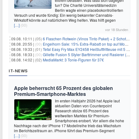
extrem belasten. Was lässt sich dagegen
tun? Die Charité Universitätsmedizin
Berlin wagte einen placebokontrollierten
Versuch und wurde fündig: Ein wenig bekannter Cannabis-
Wirkstoff könnte auf natürlichem Weg helfen. Was hilft gegen
[…]
(00)
vor 18 Stunden
09.08. 10:11 |
(05)
6 Flaschen Rotwein (Vinos Tinto Paket) + 2 Schott Zwiesel Gläser für 25,99€ inkl. Versand
08.08. 20:55 |
(00)
Engelhorn Sale: 15% Extra-Rabatt on top auf Mode- und Sport-Artikel
08.08. 19:33 |
(01)
Tefal Easy Fry Max EY2458 Heißluftfritteuse mit 5 Litern für 64,99€
08.08. 18:33 |
(00)
Gillette Fusion 5 Styler Barttrimmer und Rasierer (All in One) für 16€
08.08. 14:02 |
(02)
MediaMarkt: 3 Tonie-Figuren für 37€
IT-NEWS
Apple beherrscht 65 Prozent des globalen
Premium-Smartphone-Marktes
Im ersten Halbjahr 2026 hat Apple laut
aktuellen Daten von Counterpoint
Research stolze 65 Prozent des
weltweiten Marktes für Premium-
Smartphones erobert. Vor allem die hohe
Nachfrage nach der iPhone 17 Modellreihe trieb das Wachstum
im Berichtszeitraum an. iPhone führt das Premium-Segment
[…]
(00)