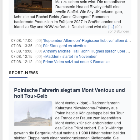
Max zu sehen sein wird. Die romantische
Dramaserie Heated Rivalry erhält eine
zweite Staffel. Wie Sky UK bekannt gab,
kehrt die auf Rachel Reids „Game Changers“-Romanen
basierende Produktion im Frühjahr 2027 in Großbritannien und
Irland zu Sky und NOW zurück. In Deutschland wird die
[…]
(00)
vor 3 Stunden
07.08. 17:00 |
(00)
'September Afternoon'-Regisseur liebt vor allem die 'Banalität' in seinen Filmen
07.08. 13:35 |
(00)
Für Starz geht es abwärts
07.08. 13:00 |
(00)
Anthony Michael Hall: John Hughes sprach über eine Fortsetzung von 'The Breakfast Club'
07.08. 12:15 |
(00)
«Madden» startet im November
07.08. 12:12 |
(00)
Prime Video setzt auf neue K-Romanze
SPORT-NEWS
Polnische Fahrerin siegt am Mont Ventoux und
holt Tour-Gelb
Mont Ventoux (dpa) - Radrennfahrerin
Katarzyna Niewiadoma-Phinney aus
Polen hat die Königsetappe bei der Tour
de France der Frauen zum legendären
Mont Ventoux für sich entschieden und
das Gelbe Trikot erobert. Die 31-Jährige
gewann die Bergankunft auf mehr als 1.900 Höhenmetern bei der
siebten Etappe nach einer beeindruckenden Kletterpartie. Sie