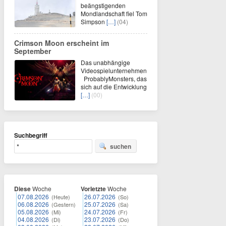
beängstigenden
Mondlandschaft fiel Tom
Simpson
[…]
(04)
Crimson Moon erscheint im
September
Das unabhängige
Videospielunternehmen
ProbablyMonsters, das
sich auf die Entwicklung
[…]
(00)
Suchbegriff
suchen
Diese
Woche
Vorletzte
Woche
07.08.2026
26.07.2026
(Heute)
(So)
06.08.2026
25.07.2026
(Gestern)
(Sa)
05.08.2026
24.07.2026
(Mi)
(Fr)
04.08.2026
23.07.2026
(Di)
(Do)