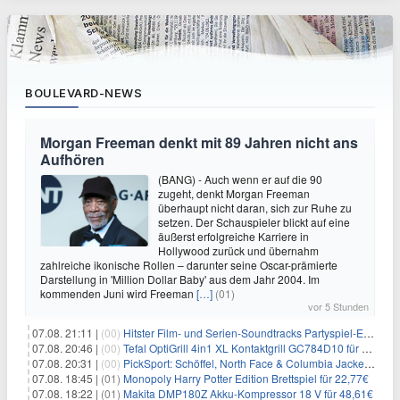
BOULEVARD-NEWS
Morgan Freeman denkt mit 89 Jahren nicht ans
Aufhören
(BANG) - Auch wenn er auf die 90
zugeht, denkt Morgan Freeman
überhaupt nicht daran, sich zur Ruhe zu
setzen. Der Schauspieler blickt auf eine
äußerst erfolgreiche Karriere in
Hollywood zurück und übernahm
zahlreiche ikonische Rollen – darunter seine Oscar-prämierte
Darstellung in 'Million Dollar Baby' aus dem Jahr 2004. Im
kommenden Juni wird Freeman
[…]
(01)
vor 5 Stunden
07.08. 21:11 |
(00)
Hitster Film- und Serien-Soundtracks Partyspiel-Erweiterung für 6,99€
07.08. 20:46 |
(00)
Tefal OptiGrill 4in1 XL Kontaktgrill GC784D10 für 239,99€
07.08. 20:31 |
(00)
PickSport: Schöffel, North Face & Columbia Jacken ab 39,60€
07.08. 18:45 |
(01)
Monopoly Harry Potter Edition Brettspiel für 22,77€
07.08. 18:22 |
(01)
Makita DMP180Z Akku-Kompressor 18 V für 48,61€