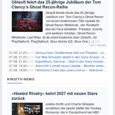
Ubisoft feiert das 25-jährige Jubiläum der Tom
Clancy’s Ghost Recon-Reihe
Ubisoft feierte heute das 25-jährige
Jubiläum von Tom Clancy’s Ghost Recon
mit einem kostenlosen Titel-Update für
Ghost Recon Wildlands , der Rückkehr
des bei Fans beliebten Predator -Events
und weiteren Inhalten. Ghost Recon
Wildlands: Last Rites ist ab sofort kostenlos über Ubisoft+, für
PlayStation5, PlayStation4, Xbox Series X|S, Xbox One
[…]
(00)
vor 1 Stunde
07.08. 21:23 |
(00)
Serious Sam: Shatterverse lädt zum Playtest – und erscheint schon bald!
07.08. 21:23 |
(00)
Car Was Simulator startet in den Early Access – bald gehts los!
07.08. 21:22 |
(00)
Expeditions: Samurai – Start in den Early Access ab heute im feudalen Japan
07.08. 19:30 |
(00)
Silent Hill 2 erhält neues Update – Bloober verbessert Grafik und Performance
07.08. 18:59 |
(00)
Helldivers 2 hebt das Level-Limit an – Veteranen können endlich weiter aufsteigen
KINO/TV-NEWS
«Heated Rivalry» kehrt 2027 mit neuen Stars
zurück
Justice Smith und Charlie Gillespie
verstärken die zweite Staffel der Hockey-
Romanze, die in Deutschland bei HBO