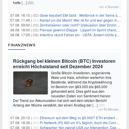
hatte
[…]
(02)
vor 4 Stunden
07.08. 16:15 |
(02)
Gose bejubelt EM-Gold - Wellbrock in der Seine ausgebremst
07.08. 11:46 |
(00)
Kampf um die Macht: Wer ist für und wer gegen Infantino?
07.08. 09:50 |
(03)
Zentralisieren oder nicht? Diskussion über Drohnenabwehr
06.08. 18:00 |
(02)
Pienaar gewinnt Etappe - Lippert im Sprint chancenlos
06.08. 17:05 |
(08)
Infantino räumt Fehler ein - UEFA: Ändert nichts an Boykott
FINANZNEWS
Rückgang bei kleinen Bitcoin (BTC) Investoren
erreicht Höchststand seit Dezember 2024
Große Bitcoin-Investoren, sogenannte
Wale und Haie, erhöhen weiterhin ihre
Bestände, während die Kryptowährung
im Bereich von $63.000 bis $65.000
gehandelt wird. Dies geht aus den
neuesten Daten von Santiment hervor.
Der Trend zur Akkumulation hat sich seit dem letzten Bericht
Anfang der Woche verstärkt, der einen Anstieg der
[…]
(00)
vor 50 Minuten
07.08. 20:12 |
(00)
Ethereum auf dem Weg zu $5.000? ETH erobert wichtige Marke zurück, während Institutionen weiter akkumulieren
07.08. 18:39 |
(00)
Pi Network (PI) fällt um 5% täglich, doch die Community bleibt optimistisch
07.08. 18:00 |
(00)
Schwacher Yen zwingt USA zur Intervention: Das größte Risiko seit 15 Jahren