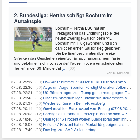
2. Bundesliga: Hertha schlägt Bochum im
Auftaktspiel
Bochum - Hertha BSC hat am
Freitagabend das Eröffnungsspiel der
neuen Zweitliga-Saison beim VfL
Bochum mit 1: 0 gewonnen und sich
damit den ersten Saisonsieg gesichert.
Die Berliner bestimmten über weite
Strecken das Geschehen einer zunächst chancenarmen Partie
und belohnten sich noch vor der Pause mit dem entscheidenden
Treffer. In der 39. Minute traf
[…]
(00)
vor 13 Minuten
07.08. 22:32 |
(00)
US-Senat stimmt für Gesetz zu Russland-Sanktionen
07.08. 22:30 |
(00)
Auge um Auge: Spanien kündigt Grenzkontrollen zu Italien an
07.08. 22:21 |
(00)
US-Börsen legen zu - Trump geht erneut gegen Fed-Gouverneurin vor
07.08. 21:45 |
(05)
Finanzministerium legt Entwurf für Steuerreform ab 2027 vor
07.08. 21:37 |
(00)
Wieder Schüsse in Berlin-Kreuzberg
07.08. 20:14 |
(00)
Gewinnzahlen Eurojackpot vom Freitag (07.08.2026)
07.08. 20:03 |
(12)
Sprengstoff-Drohne in Leipzig: Russland sieht «Provokation»
07.08. 18:40 |
(04)
Umfrage: 46 Prozent wollen Bundespräsident mit Politik-Erfahrung
07.08. 18:07 |
(08)
Forsa: 47 Prozent halten Merkel für geeignet als Bundespräsidentin
07.08. 17:49 |
(03)
Dax legt zu - SAP-Aktien gefragt