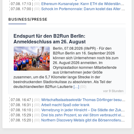
07.08. 17:13 |
(00)
Ethereum-Kursanalyse: Kann ETH die Widerstände der gleitenden Durchschnitte überwinden?
07.08. 17:00 |
(00)
Schock im Portemonnaie: Darum kostet das Alter deutlich mehr als Sie denken
BUSINESS/PRESSE
Endspurt für den B2Run Berlin:
Anmeldeschluss am 26. August
Berlin, 07.08.2026 (lifePR) - Für den
B2Run Berlin am 16. September 2026
können sich Unternehmen noch bis zum
26. August 2026 anmelden. Im
Olympiastadion kommen Mitarbeitende
aus Unternehmen jeder Größe
zusammen, um die 5,7 Kilometer lange Strecke in der
beeindruckenden Stadionkulisse zu absolvieren. Als Teil der
deutschlandweiten B2Run Laufserie
[…]
(00)
vor 9 Stunden
07.08. 16:47 |
(00)
Wirtschaftsstaatssekretär Thomas Dörflinger besucht Handwerksbetrieb im Kammerbezirk Freiburg
07.08. 16:31 |
(00)
Arbeit macht Spaß oder krank
07.08. 16:10 |
(00)
Vernetzung in jeder Hinsicht – Die Städte der Zukunft sind grün-blau
07.08. 15:29 |
(00)
Drei bis zehn Prozent, so viel Strom verbraucht ein Aufzug im Gebäude
07.08. 15:20 |
(00)
Northern Discovery Metals gibt die Börsennotierung an der Frankfurter Wertpapierbörse bekannt