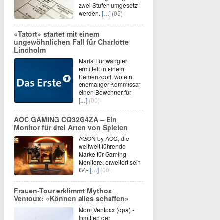
zwei Stufen umgesetzt
werden.
[…]
(05)
«Tatort» startet mit einem
ungewöhnlichen Fall für Charlotte
Lindholm
Maria Furtwängler
ermittelt in einem
Demenzdorf, wo ein
ehemaliger Kommissar
einen Bewohner für
[…]
(00)
AOC GAMING CQ32G4ZA – Ein
Monitor für drei Arten von Spielen
AGON by AOC, die
weltweit führende
Marke für Gaming-
Monitore, erweitert sein
G4-
[…]
(00)
Frauen-Tour erklimmt Mythos
Ventoux: «Können alles schaffen»
Mont Ventoux (dpa) -
Inmitten der