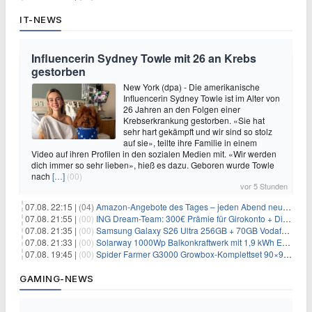
IT-NEWS
Influencerin Sydney Towle mit 26 an Krebs
gestorben
New York (dpa) - Die amerikanische
Influencerin Sydney Towle ist im Alter von
26 Jahren an den Folgen einer
Krebserkrankung gestorben. «Sie hat
sehr hart gekämpft und wir sind so stolz
auf sie», teilte ihre Familie in einem
Video auf ihren Profilen in den sozialen Medien mit. «Wir werden
dich immer so sehr lieben», hieß es dazu. Geboren wurde Towle
nach
[…]
(00)
vor 5 Stunden
07.08. 22:15 |
(04)
Amazon-Angebote des Tages – jeden Abend neue Deals zum Stöbern
07.08. 21:55 |
(00)
ING Dream-Team: 300€ Prämie für Girokonto + Direkt-Depot
07.08. 21:35 |
(00)
Samsung Galaxy S26 Ultra 256GB + 70GB Vodafone-Netz für 34,99€/Monat (effektiv 4,74€/Monat)
07.08. 21:33 |
(00)
Solarway 1000Wp Balkonkraftwerk mit 1,9 kWh EcoFlow-Speicher für 719€ + 30€ Filial-Gutschein
07.08. 19:45 |
(00)
Spider Farmer G3000 Growbox-Komplettset 90×90×180 cm für 379,99€
GAMING-NEWS