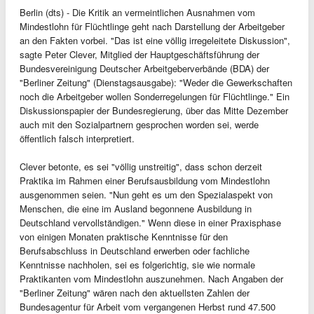
Berlin (dts) - Die Kritik an vermeintlichen Ausnahmen vom
Mindestlohn für Flüchtlinge geht nach Darstellung der Arbeitgeber
an den Fakten vorbei. "Das ist eine völlig irregeleitete Diskussion",
sagte Peter Clever, Mitglied der Hauptgeschäftsführung der
Bundesvereinigung Deutscher Arbeitgeberverbände (BDA) der
"Berliner Zeitung" (Dienstagsausgabe): "Weder die Gewerkschaften
noch die Arbeitgeber wollen Sonderregelungen für Flüchtlinge." Ein
Diskussionspapier der Bundesregierung, über das Mitte Dezember
auch mit den Sozialpartnern gesprochen worden sei, werde
öffentlich falsch interpretiert.
Clever betonte, es sei "völlig unstreitig", dass schon derzeit
Praktika im Rahmen einer Berufsausbildung vom Mindestlohn
ausgenommen seien. "Nun geht es um den Spezialaspekt von
Menschen, die eine im Ausland begonnene Ausbildung in
Deutschland vervollständigen." Wenn diese in einer Praxisphase
von einigen Monaten praktische Kenntnisse für den
Berufsabschluss in Deutschland erwerben oder fachliche
Kenntnisse nachholen, sei es folgerichtig, sie wie normale
Praktikanten vom Mindestlohn auszunehmen. Nach Angaben der
"Berliner Zeitung" wären nach den aktuellsten Zahlen der
Bundesagentur für Arbeit vom vergangenen Herbst rund 47.500