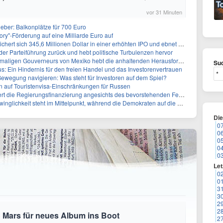
vor 31 Minuten
ieber: Balkonplätze für 700 Euro
ory"-Förderung auf eine Milliarde Euro auf
 345,6 Millionen Dollar in einer erhöhten IPO und ebnet den Weg für nicht-opioide Schmerztherapie
 der Parteiführung zurück und hebt politische Turbulenzen hervor
eurs von Mexiko hebt die anhaltenden Herausforderungen in der Governance und im Geschäftsumfeld hervor
Suc
: Ein Hindernis für den freien Handel und das Investorenvertrauen
ewegung navigieren: Was steht für Investoren auf dem Spiel?
auf Touristenvisa-Einschränkungen für Russen
t die Regierungsfinanzierung angesichts des bevorstehenden Ferienbeginns
 steht im Mittelpunkt, während die Demokraten auf die Mehrheit im Repräsentantenhaus zielen
Di
0
0
0
0
0
Let
0
0
3
3
2
2
 Mars für neues Album ins Boot
2