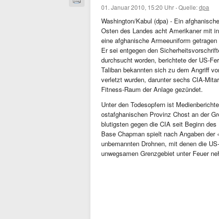
01. Januar 2010, 15:20 Uhr
·
Quelle:
dpa
Washington/Kabul (dpa) - Ein afghanische
Osten des Landes acht Amerikaner mit in 
eine afghanische Armeeuniform getragen 
Er sei entgegen den Sicherheitsvorschrif
durchsucht worden, berichtete der US-Fe
Taliban bekannten sich zu dem Angriff 
verletzt wurden, darunter sechs CIA-Mita
Fitness-Raum der Anlage gezündet.
Unter den Todesopfern ist Medienberichte
ostafghanischen Provinz Chost an der Gre
blutigsten gegen die CIA seit Beginn des
Base Chapman spielt nach Angaben der «W
unbemannten Drohnen, mit denen die US-S
unwegsamen Grenzgebiet unter Feuer n