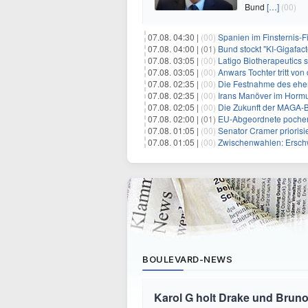
Bund
[…]
(00)
07.08. 04:30 |
(00)
Spanien im Finsternis-F
07.08. 04:00 |
(01)
Bund stockt "KI-Gigafact
07.08. 03:05 |
(00)
Latigo Biotherapeutics sichert sich
07.08. 03:05 |
(00)
Anwars Tochter tritt von
07.08. 02:35 |
(00)
Die Festnahme des ehemaligen Gouvern
07.08. 02:35 |
(00)
Irans Manöver im Hormus
07.08. 02:05 |
(00)
Die Zukunft der MAGA-B
07.08. 02:00 |
(01)
EU-Abgeordnete pochen 
07.08. 01:05 |
(00)
Senator Cramer priorisier
07.08. 01:05 |
(00)
Zwischenwahlen: Erschwinglichkeit
BOULEVARD-NEWS
Karol G holt Drake und Bruno