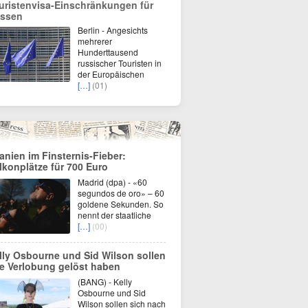
uristenvisa-Einschränkungen für
ssen
Berlin - Angesichts
mehrerer
Hunderttausend
russischer Touristen in
der Europäischen
[…]
(01)
anien im Finsternis-Fieber:
lkonplätze für 700 Euro
Madrid (dpa) - «60
segundos de oro» – 60
goldene Sekunden. So
nennt der staatliche
[…]
(00)
lly Osbourne und Sid Wilson sollen
re Verlobung gelöst haben
(BANG) - Kelly
Osbourne und Sid
Wilson sollen sich nach