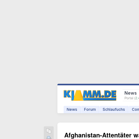
News
Portal (
2.
News
Forum
Schlaufuchs
Com
Afghanistan-Attentäter w