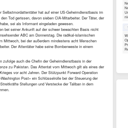
Ne
Ne
r Selbstmordattentäter hat auf einer US-Geheimdienstbasis im
Un
ni
den Tod gerissen, davon sieben CIA-Mitarbeiter. Der Täter, der
habe, sei als Informant eingeladen gewesen.
ten bei seiner Ankunft auf der schwer bewachten Basis nicht
rnsehsender ABC am Donnerstag. Die radikal-islamischen
Wa
Op
vom Mittwoch, bei der außerdem mindestens acht Menschen
Pr
rbeiter. Der Attentäter habe seine Bombenweste in einem
Re
n zufolge auch die Chefin der Geheimdienstbasis in der
nze zu Pakistan. Das Attentat vom Mittwoch gilt als eines der
 Krieges vor acht Jahren. Der Stützpunkt Forward Operation
ashington Post» ein Schlüsselrolle bei der Steuerung der
treitkräfte Stellungen und Verstecke der Taliban in dem
ehmen.