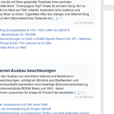
hat die mit Stars gespickte Trackliste ihres sechsten
öffentlicht. "Champagne Papi" Drake ist auf dem Song 'Ahí' zu
runo Mars auf 'Still' mitwirkt. Außerdem sind Judeline und
y Wow' zu hören. Cigarettes After Sex-Sänger und Gitarrist Greg
 auf dem Albumabschluss 'Después de
[…]
(00)
vor 12 Stunden
 kg Energieklasse A-10% 1400 U/Min für 289,97€
Wischroboter für 194,99€
nachtungen im DAS LUDWIG Sports Resort inkl. HP + Wellness ab 174€ p.P.
hings Eimer 150 Lutscher für 21,95€
eites Kind zur Welt
nternet-Ausbau beschleunigen
m den Ausbau von schnellem Internet und Mobilfunk in
beschleunigen, schlägt ein Bündnis aus Stadtwerken und
ommunikationsanbietern eine freiwillige Branchenvereinbarung
ranchenverbände BDEW, Breko und VKU - deren
ehmen zusammen für knapp 60 Prozent der deutschen
[…]
(00)
vor 46 Minuten
t, ausdauernd und fast ohne Falte
en, da Umsatzsprung KI-Sorgen dämpft
eitsfragebögen aus beliebigen Texten und sagt Antworten voraus