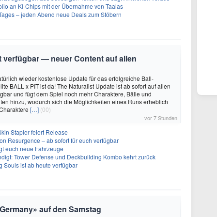
olio an KI-Chips mit der Übernahme von Taalas
ages – jeden Abend neue Deals zum Stöbern
it verfügbar — neuer Content auf allen
türlich wieder kostenlose Update für das erfolgreiche Ball-
e BALL x PIT ist da! The Naturalist Update ist ab sofort auf allen
ügbar und fügt dem Spiel noch mehr Charaktere, Bälle und
ten hinzu, wodurch sich die Möglichkeiten eines Runs erheblich
 Charaktere
[…]
(00)
vor 7 Stunden
kin Stapler feiert Release
on Resurgence – ab sofort für euch verfügbar
ngt euch neue Fahrzeuge
ndigt: Tower Defense und Deckbuilding Kombo kehrt zurück
 Souls ist ab heute verfügbar
f Germany» auf den Samstag