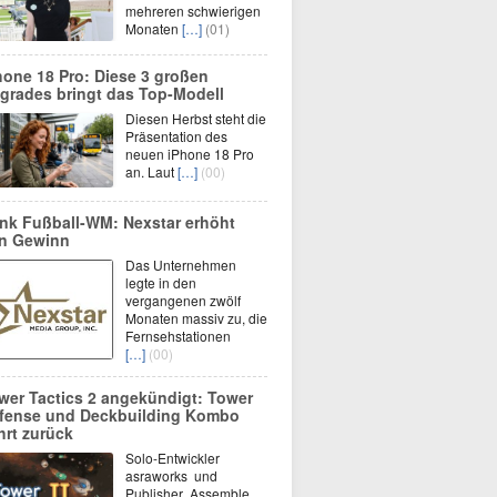
mehreren schwierigen
Monaten
[…]
(01)
hone 18 Pro: Diese 3 großen
grades bringt das Top-Modell
Diesen Herbst steht die
Präsentation des
neuen iPhone 18 Pro
an. Laut
[…]
(00)
nk Fußball-WM: Nexstar erhöht
n Gewinn
Das Unternehmen
legte in den
vergangenen zwölf
Monaten massiv zu, die
Fernsehstationen
[…]
(00)
wer Tactics 2 angekündigt: Tower
fense und Deckbuilding Kombo
hrt zurück
Solo-Entwickler
asraworks und
Publisher Assemble