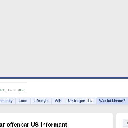
471
) · Forum (
805
)
munity
Lose
Lifestyle
WIN
Umfragen
Was ist klamm?
$$
ar offenbar US-Informant