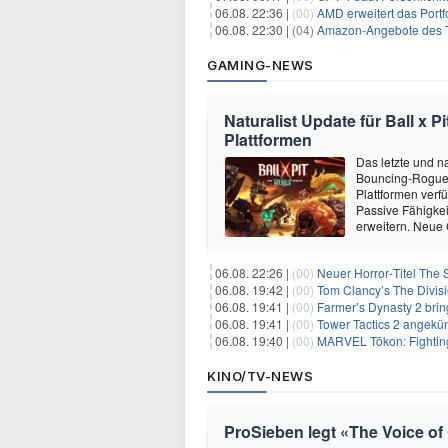
06.08. 22:36 |
(00)
AMD erweitert das Portf
06.08. 22:30 |
(04)
Amazon-Angebote des T
GAMING-NEWS
Naturalist Update für Ball x P
Plattformen
Das letzte und na
Bouncing-Roguelit
Plattformen verf
Passive Fähigkei
erweitern. Neue
06.08. 22:26 |
(00)
Neuer Horror‑Titel The S
06.08. 19:42 |
(00)
Tom Clancy’s The Divisi
06.08. 19:41 |
(00)
Farmer’s Dynasty 2 bri
06.08. 19:41 |
(00)
Tower Tactics 2 angekü
06.08. 19:40 |
(00)
MARVEL Tōkon: Fighting
KINO/TV-NEWS
ProSieben legt «The Voice o