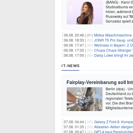
(BANG) - Karol G 
Studioalbums ver
hören, während B
Rusowsky auf 'Bb
Gonzalez spielt
06.08. 20:46 |
(01)
Midea Waschmaschine 8
06.08. 18:33 |
(00)
JONR T5 Pro Saug- und 
06.08. 17:47 |
(00)
Wellness in Bayern: 2 Über
06.08. 17:02 |
(00)
Chupa Chups Stranger T
06.08. 17:00 |
(00)
Daisy Lowe bringt ihr zw
IT-NEWS
Fairplay-Vereinbarung soll I
Berlin (dpa) - U
Deutschland zu 
regionalen Telek
vor. Die drei B
Mitgliedsuntern
07.08. 04:44 |
(00)
Galaxy Z Fold 8: Kompak
07.08. 01:35 |
(00)
Atlassian-Aktien steig
07.08. 00:47 |
(00)
GPT-4 baut Persönlichk