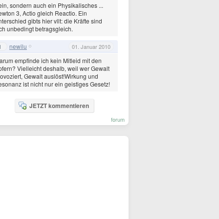
in, sondern auch ein Physikalisches ...
wton 3, Actio gleich Reactio. Ein
terschied gibts hier vllt: die Kräfte sind
ch unbedingt betragsgleich.
newilu
1
01. Januar 2010
rum empfinde ich kein Mitleid mit den
fern? Vielleicht deshalb, weil wer Gewalt
ovoziert, Gewalt auslöst!Wirkung und
sonanz ist nicht nur ein geistiges Gesetz!
JETZT kommentieren
forum