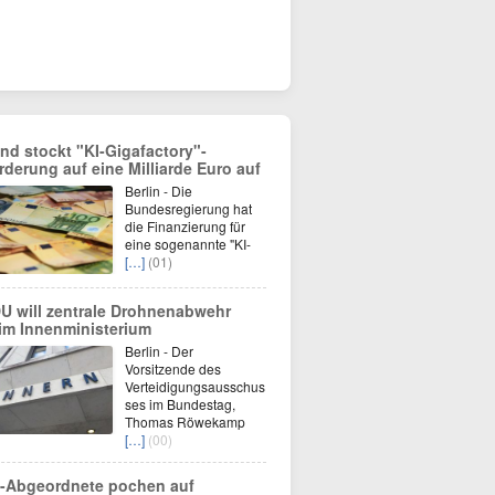
nd stockt "KI-Gigafactory"-
rderung auf eine Milliarde Euro auf
Berlin - Die
Bundesregierung hat
die Finanzierung für
eine sogenannte "KI-
[…]
(01)
U will zentrale Drohnenabwehr
im Innenministerium
Berlin - Der
Vorsitzende des
Verteidigungsausschus
ses im Bundestag,
Thomas Röwekamp
[…]
(00)
-Abgeordnete pochen auf