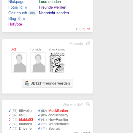
Nickpage
Lose senden
Fotos
Freunde werden
0
Gästebuch
Nachricht senden
108
Blog
0
HotVote
(??)
off
Freunde
pk2
Ironside
shockamocca
JETZT Freunde werden
Wer war da?
69wolle
Muckifanten
(57)
(52)
lisi63
coolschmitty
(62)
(63)
blabla83
NewFrontier
(??)
(41)
martabk
Wanderfalke
(69)
(??)
Driverle
Secruit
(??)
(??)
... und
7 Gäste