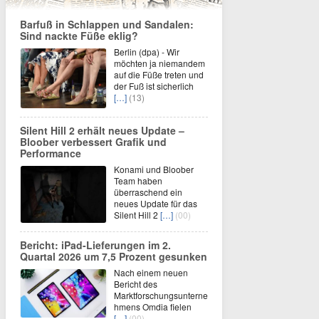
Barfuß in Schlappen und Sandalen:
Sind nackte Füße eklig?
Berlin (dpa) - Wir
möchten ja niemandem
auf die Füße treten und
der Fuß ist sicherlich
[…]
(13)
Silent Hill 2 erhält neues Update –
Bloober verbessert Grafik und
Performance
Konami und Bloober
Team haben
überraschend ein
neues Update für das
Silent Hill 2
[…]
(00)
Bericht: iPad-Lieferungen im 2.
Quartal 2026 um 7,5 Prozent gesunken
Nach einem neuen
Bericht des
Marktforschungsunterne
hmens Omdia fielen
[…]
(00)