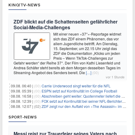
KINO/TV-NEWS
ZDF blickt auf die Schattenseiten gefährlicher
Social-Media-Challenges
Mit einer neuen «37°»-Reportage widmet
sich das ZDF einem Phänomen, das vor
allem Jugendliche betrifft. Am Dienstag,
15. September, um 22.15 Uhr zeigt das
ZDF die Dokumentation „Klicks um jeden
Preis – Wenn TikTok-Challenges zur
Gefahr werden“ der Reihe 37°. Der Film von Kathi Liesenfeld und
Andrea Schäfer steht bereits ab dem Morgen desselben Tages im
Streaming-Angebot des Senders bereit. Die
[…]
(00)
vor 1 Stunde
09.08. 06:40 |
(00)
Carrie Underwood singt weiter für die NFL
09.08. 05:39 |
(00)
ESPN setzt auf Kontinuität im College Football
08.08. 16:58 |
(00)
Abschreiben geht weiter: Quotenmeter liefert die Vorlagen
08.08. 12:39 |
(00)
FOX setzt auf Kontinuität bei seiner NFL-Berichterstattung
08.08. 12:07 |
(02)
ZDF zeigt nur den Auftakt von «The Assassin» im Fernsehen
SPORT-NEWS
Messi reist zur Trauerfeier seines Vaters nach