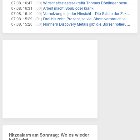
07.08. 16:47 |
(00)
Wirtschaftsstaatssekretär Thomas Dörflinger besucht Handwerksbetrieb im Kammerbezirk Freiburg
07.08. 16:31 |
(00)
Arbeit macht Spaß oder krank
07.08. 16:10 |
(00)
Vernetzung in jeder Hinsicht – Die Städte der Zukunft sind grün-blau
07.08. 15:29 |
(01)
Drei bis zehn Prozent, so viel Strom verbraucht ein Aufzug im Gebäude
07.08. 15:20 |
(00)
Northern Discovery Metals gibt die Börsennotierung an der Frankfurter Wertpapierbörse bekannt
Hitzealarm am Sonntag: Wo es wieder
heiß wird