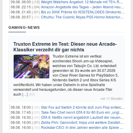
09.08. 06:00 |
(12)
Weight Watchers Angebot: 12 Monate mit 75% Rabatt ab 6,25€/Monat
08.08. 22:15 |
(04)
Amazon-Angebote des Tages – jeden Abend neue Deals zum Stöbern
08.08. 21:45 |
(01)
Bis zu 300€ Prämie für KOSTENLOSES Girokonto bei der Santander – 50€ schon nach 1 Woche!
08.08. 20:57 |
(00)
Cthulhu: The Cosmic Abyss PS5-Horror-Adventure für 27,99€
GAMING-NEWS
Truxton Extreme im Test: Dieser neue Arcade-
Klassiker verzeiht dir gar nichts
Truxton Extreme ist ein vertikal
scrollendes Shoot-‚em-up-Videospiel,
welches von Tatsujin Co. Ltd. entwickelt
geworden ist. Es wurde am 30.07.2026
von Clear River Games für PlayStation 5,
Nintendo Switch 2 und Xbox Series X/S
veröffentlicht. Wir haben unser Daheim in eine Spielhalle
verwandelt und herausgefunden, ob dieser neue Arcade-Titel
auch
[…]
(00)
vor 11 Stunden
08.08. 18:00 |
(00)
Star Fox auf Switch 2 könnte sich zum Flop entwickeln
08.08. 17:45 |
(00)
Take-Two-Chef nennt GTA 6 für 80 Euro ein „unglaubliches Schnäppchen“
08.08. 16:30 |
(00)
GTA 6: Netflix nennt angeblich Laufzeit der neuen Gameplay-Präsentation
08.08. 16:00 |
(01)
Zelda-Film: Ganondorf, Impa und weitere Darsteller sollen feststehen
08.08. 16:00 |
(00)
Rockstar-CEO: In drei Jahren werden alle Spiele gestreamt