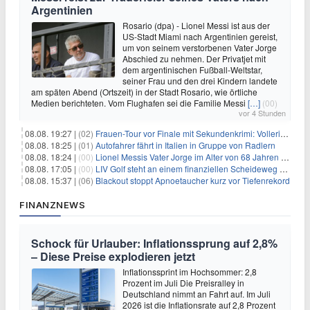
Argentinien
Rosario (dpa) - Lionel Messi ist aus der
US-Stadt Miami nach Argentinien gereist,
um von seinem verstorbenen Vater Jorge
Abschied zu nehmen. Der Privatjet mit
dem argentinischen Fußball-Weltstar,
seiner Frau und den drei Kindern landete
am späten Abend (Ortszeit) in der Stadt Rosario, wie örtliche
Medien berichteten. Vom Flughafen sei die Familie Messi
[…]
(00)
vor 4 Stunden
08.08. 19:27 |
(02)
Frauen-Tour vor Finale mit Sekundenkrimi: Vollering in Gelb
08.08. 18:25 |
(01)
Autofahrer fährt in Italien in Gruppe von Radlern
08.08. 18:24 |
(00)
Lionel Messis Vater Jorge im Alter von 68 Jahren gestorben
08.08. 17:05 |
(00)
LIV Golf steht an einem finanziellen Scheideweg auf der Suche nach neuen Investitionen
08.08. 15:37 |
(06)
Blackout stoppt Apnoetaucher kurz vor Tiefenrekord
FINANZNEWS
Schock für Urlauber: Inflationssprung auf 2,8%
– Diese Preise explodieren jetzt
Inflationssprint im Hochsommer: 2,8
Prozent im Juli Die Preisralley in
Deutschland nimmt an Fahrt auf. Im Juli
2026 ist die Inflationsrate auf 2,8 Prozent