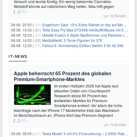
Versuch und wurde fündig: Ein wenig bekannter Cannabis-
Wirkstoff könnte auf natürlichem Weg helfen. Was hilft gegen
[…]
(00)
vor 16 Stunden
08.08. 20:55 |
(00)
Engelhorn Sale: 15% Extra-Rabatt on top auf Mode- und Sport-Artikel
08.08. 19:33 |
(01)
Tefal Easy Fry Max EY2458 Heißluftfritteuse mit 5 Litern für 64,99€
08.08. 18:33 |
(00)
Gillette Fusion 5 Styler Barttrimmer und Rasierer (All in One) für 16€
08.08. 14:02 |
(02)
MediaMarkt: 3 Tonie-Figuren für 37€
08.08. 12:30 |
(00)
Fallout 4: Anniversary Edition Switch 2 für 42,39€
IT-NEWS
Apple beherrscht 65 Prozent des globalen
Premium-Smartphone-Marktes
Im ersten Halbjahr 2026 hat Apple laut
aktuellen Daten von Counterpoint
Research stolze 65 Prozent des
weltweiten Marktes für Premium-
Smartphones erobert. Vor allem die hohe
Nachfrage nach der iPhone 17 Modellreihe trieb das Wachstum
im Berichtszeitraum an. iPhone führt das Premium-Segment
[…]
(00)
vor 19 Stunden
09.08. 08:00 |
(00)
Tesla Model Y mit 0% Finanzierung + 2.000€ Rabatt für 38.970€