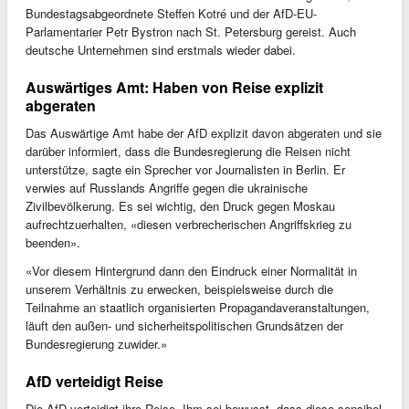
Bundestagsabgeordnete Steffen Kotré und der AfD-EU-
Parlamentarier Petr Bystron nach St. Petersburg gereist. Auch
deutsche Unternehmen sind erstmals wieder dabei.
Auswärtiges Amt: Haben von Reise explizit
abgeraten
Das Auswärtige Amt habe der AfD explizit davon abgeraten und sie
darüber informiert, dass die Bundesregierung die Reisen nicht
unterstütze, sagte ein Sprecher vor Journalisten in Berlin. Er
verwies auf Russlands Angriffe gegen die ukrainische
Zivilbevölkerung. Es sei wichtig, den Druck gegen Moskau
aufrechtzuerhalten, «diesen verbrecherischen Angriffskrieg zu
beenden».
«Vor diesem Hintergrund dann den Eindruck einer Normalität in
unserem Verhältnis zu erwecken, beispielsweise durch die
Teilnahme an staatlich organisierten Propagandaveranstaltungen,
läuft den außen- und sicherheitspolitischen Grundsätzen der
Bundesregierung zuwider.»
AfD verteidigt Reise
Die AfD verteidigt ihre Reise. Ihm sei bewusst, dass diese sensibel