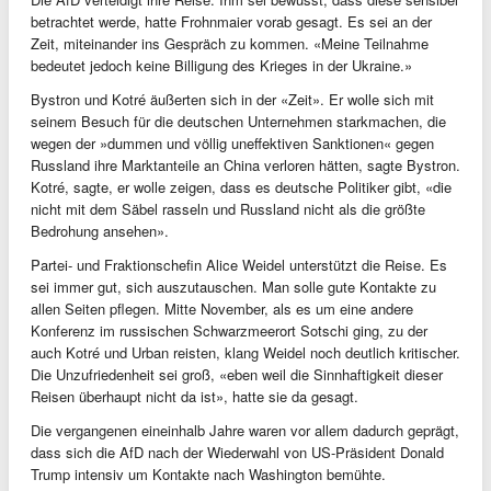
betrachtet werde, hatte Frohnmaier vorab gesagt. Es sei an der
Zeit, miteinander ins Gespräch zu kommen. «Meine Teilnahme
bedeutet jedoch keine Billigung des Krieges in der Ukraine.»
Bystron und Kotré äußerten sich in der «Zeit». Er wolle sich mit
seinem Besuch für die deutschen Unternehmen starkmachen, die
wegen der »dummen und völlig uneffektiven Sanktionen« gegen
Russland ihre Marktanteile an China verloren hätten, sagte Bystron.
Kotré, sagte, er wolle zeigen, dass es deutsche Politiker gibt, «die
nicht mit dem Säbel rasseln und Russland nicht als die größte
Bedrohung ansehen».
Partei- und Fraktionschefin Alice Weidel unterstützt die Reise. Es
sei immer gut, sich auszutauschen. Man solle gute Kontakte zu
allen Seiten pflegen. Mitte November, als es um eine andere
Konferenz im russischen Schwarzmeerort Sotschi ging, zu der
auch Kotré und Urban reisten, klang Weidel noch deutlich kritischer.
Die Unzufriedenheit sei groß, «eben weil die Sinnhaftigkeit dieser
Reisen überhaupt nicht da ist», hatte sie da gesagt.
Die vergangenen eineinhalb Jahre waren vor allem dadurch geprägt,
dass sich die AfD nach der Wiederwahl von US-Präsident Donald
Trump intensiv um Kontakte nach Washington bemühte.