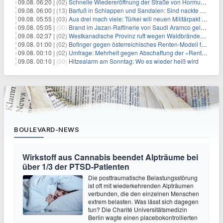
09.08. 06:20 |
(02)
Schnelle Wiedereröffnung der Straße von Hormus ungewiss
09.08. 06:00 |
(13)
Barfuß in Schlappen und Sandalen: Sind nackte Füße eklig?
09.08. 05:55 |
(03)
Aus drei mach viele: Türkei will neuen Militärpakt erweitern
09.08. 05:05 |
(00)
Brand im Jazan-Raffinerie von Saudi Aramco gelöscht: Auswirkungen auf die Energiemärkte
09.08. 02:37 |
(02)
Westkanadische Provinz ruft wegen Waldbränden Notstand aus
09.08. 01:00 |
(02)
Bofinger gegen österreichisches Renten-Modell für Schwerarbeiter
09.08. 00:10 |
(02)
Umfrage: Mehrheit gegen Abschaffung der «Rente mit 63»
09.08. 00:10 |
(00)
Hitzealarm am Sonntag: Wo es wieder heiß wird
BOULEVARD-NEWS
Wirkstoff aus Cannabis beendet Alpträume bei
über 1/3 der PTSD-Patienten
Die posttraumatische Belastungsstörung
ist oft mit wiederkehrenden Alpträumen
verbunden, die den einzelnen Menschen
extrem belasten. Was lässt sich dagegen
tun? Die Charité Universitätsmedizin
Berlin wagte einen placebokontrollierten