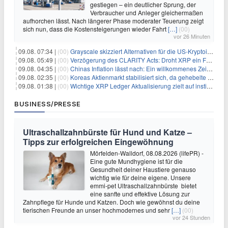
gestiegen – ein deutlicher Sprung, der
Verbraucher und Anleger gleichermaßen
aufhorchen lässt. Nach längerer Phase moderater Teuerung zeigt
sich nun, dass die Kostensteigerungen wieder Fahrt
[…]
(00)
vor 26 Minuten
09.08. 07:34 |
(00)
Grayscale skizziert Alternativen für die US-Kryptoindustrie ohne CLARITY Act
09.08. 05:49 |
(00)
Verzögerung des CLARITY Acts: Droht XRP ein Fall unter die $1-Marke?
09.08. 04:35 |
(00)
Chinas Inflation lässt nach: Ein willkommenes Zeichen für Investoren angesichts der Folgen des Öl-Schocks
09.08. 02:35 |
(00)
Koreas Aktienmarkt stabilisiert sich, da gehebelte Positionen abgebaut werden
09.08. 01:38 |
(00)
Wichtige XRP Ledger Aktualisierung zielt auf institutionelle Akzeptanz ab
BUSINESS/PRESSE
Ultraschallzahnbürste für Hund und Katze –
Tipps zur erfolgreichen Eingewöhnung
Mörfelden-Walldorf, 08.08.2026 (lifePR) -
Eine gute Mundhygiene ist für die
Gesundheit deiner Haustiere genauso
wichtig wie für deine eigene. Unsere
emmi-pet Ultraschallzahnbürste bietet
eine sanfte und effektive Lösung zur
Zahnpflege für Hunde und Katzen. Doch wie gewöhnst du deine
tierischen Freunde an unser hochmodernes und sehr
[…]
(00)
vor 24 Stunden