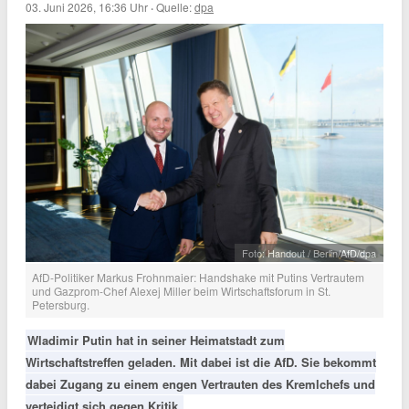
03. Juni 2026, 16:36 Uhr
·
Quelle:
dpa
Foto: Handout / Berlin/AfD/dpa
AfD-Politiker Markus Frohnmaier: Handshake mit Putins Vertrautem
und Gazprom-Chef Alexej Miller beim Wirtschaftsforum in St.
Petersburg.
Wladimir Putin hat in seiner Heimatstadt zum
Wirtschaftstreffen geladen. Mit dabei ist die AfD. Sie bekommt
dabei Zugang zu einem engen Vertrauten des Kremlchefs und
verteidigt sich gegen Kritik.