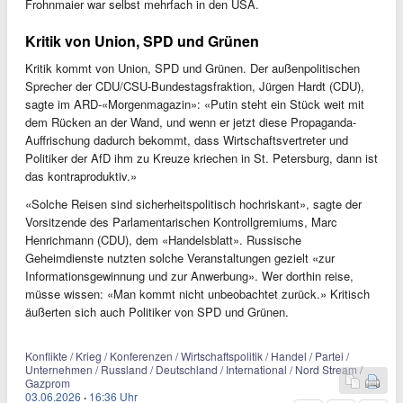
Frohnmaier war selbst mehrfach in den USA.
Kritik von Union, SPD und Grünen
Kritik kommt von Union, SPD und Grünen. Der außenpolitischen
Sprecher der CDU/CSU-Bundestagsfraktion, Jürgen Hardt (CDU),
sagte im ARD-«Morgenmagazin»: «Putin steht ein Stück weit mit
dem Rücken an der Wand, und wenn er jetzt diese Propaganda-
Auffrischung dadurch bekommt, dass Wirtschaftsvertreter und
Politiker der AfD ihm zu Kreuze kriechen in St. Petersburg, dann ist
das kontraproduktiv.»
«Solche Reisen sind sicherheitspolitisch hochriskant», sagte der
Vorsitzende des Parlamentarischen Kontrollgremiums, Marc
Henrichmann (CDU), dem «Handelsblatt». Russische
Geheimdienste nutzten solche Veranstaltungen gezielt «zur
Informationsgewinnung und zur Anwerbung». Wer dorthin reise,
müsse wissen: «Man kommt nicht unbeobachtet zurück.» Kritisch
äußerten sich auch Politiker von SPD und Grünen.
Konflikte / Krieg / Konferenzen / Wirtschaftspolitik / Handel / Partei /
Unternehmen / Russland / Deutschland / International / Nord Stream /
Gazprom
03.06.2026
·
16:36 Uhr