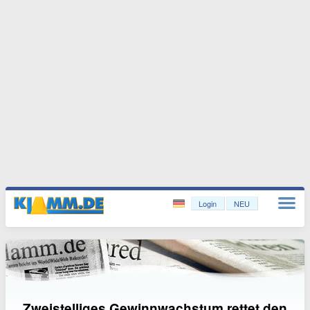
Login
NEU
Zweistelliges Gewinnwachstum rettet den