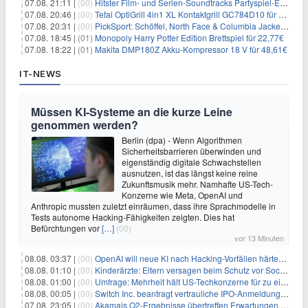
07.08. 21:11 |
(00)
Hitster Film- und Serien-Soundtracks Partyspiel-Erweiterung für 6,99€
07.08. 20:46 |
(00)
Tefal OptiGrill 4in1 XL Kontaktgrill GC784D10 für 239,99€
07.08. 20:31 |
(00)
PickSport: Schöffel, North Face & Columbia Jacken ab 39,60€
07.08. 18:45 |
(01)
Monopoly Harry Potter Edition Brettspiel für 22,77€
07.08. 18:22 |
(01)
Makita DMP180Z Akku-Kompressor 18 V für 48,61€
IT-NEWS
Müssen KI-Systeme an die kurze Leine
genommen werden?
Berlin (dpa) - Wenn Algorithmen
Sicherheitsbarrieren überwinden und
eigenständig digitale Schwachstellen
ausnutzen, ist das längst keine reine
Zukunftsmusik mehr. Namhafte US-Tech-
Konzerne wie Meta, OpenAI und
Anthropic mussten zuletzt einräumen, dass ihre Sprachmodelle in
Tests autonome Hacking-Fähigkeiten zeigten. Dies hat
Befürchtungen vor
[…]
(00)
vor 13 Minuten
08.08. 03:37 |
(00)
OpenAI will neue KI nach Hacking-Vorfällen härter überwachen
08.08. 01:10 |
(00)
Kinderärzte: Eltern versagen beim Schutz vor Social Media
08.08. 01:00 |
(00)
Umfrage: Mehrheit hält US-Techkonzerne für zu einflussreich
08.08. 00:05 |
(00)
Switch Inc. beantragt vertrauliche IPO-Anmeldung im Zuge des AI-Booms
07.08. 23:05 |
(00)
Akamais Q2-Ergebnisse übertreffen Erwartungen, doch Aktien fallen: Ein tieferer Blick