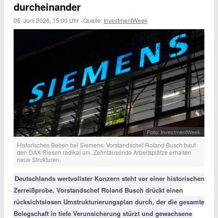
durcheinander
05. Juni 2026, 15:00 Uhr
·
Quelle:
InvestmentWeek
Foto: InvestmentWeek
Historisches Beben bei Siemens: Vorstandschef Roland Busch baut
den DAX-Riesen radikal um. Zehntausende Arbeitsplätze erhalten
neue Strukturen.
Deutschlands wertvollster Konzern steht vor einer historischen
Zerreißprobe. Vorstandschef Roland Busch drückt einen
rücksichtslosen Umstrukturierungsplan durch, der die gesamte
Belegschaft in tiefe Verunsicherung stürzt und gewachsene