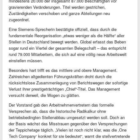
mindestens 20.000 der insgesamt 87.000 Beschäftigten vor
gravierenden Veränderungen. Titel werden gestrichen,
Zuständigkeiten verschoben und ganze Abteilungen neu
zugeordnet.
Eine Siemens-Sprecherin bestätigte offiziell, dass durch die
fundamentale Reorganisation „etwas weniger als die Hälfte“ aller
Stellen in Deutschland bewegt werden. Global erfasst das Beben
sogar rund ein Viertel der gesamten Belegschaft – das entspricht
rund 79.000 Mitarbeitern, die sich auf eine völlig neue Arbeitswelt
einstellen müssen.
Besonders hart trifft es das mittlere und obere Management.
Zahlreichen altgedienten Führungskräften droht durch die
rücksichtslose Zusammenlegung von Berichtswegen der sofortige
Verlust ihrer prestigeträchtigen „Chief“-Titel. Das Management
versucht derweil, die Wogen zu glätten.
Der Vorstand gab den Arbeitnehmervertretern das formelle
Versprechen ab, dass die historische Radikalkur ohne
betriebsbedingten Stellenabbau umgesetzt werden soll. Doch an
der Basis wächst das Misstrauen gegenüber den Versprechungen
der Teppichetage täglich. „Vielen ist noch nicht klar, was die ‚One
Tech Company‘ konkret für sie bedeutet“, warnt die stellvertretende