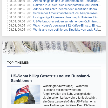
08.08. 00:36 |
(00)
Airbnb steigt, da das Unternehmen die Umsatzprognose anhebt und starkes Wachstum signalisiert
08.08. 00:35 |
(00)
Daimler Truck sieht sich einer potenziellen Geldstrafe von 1 Milliarde Euro aufgrund von EU-Emissionsvorschriften gegenüber
08.08. 00:35 |
(00)
Adnoc sieht sich zunehmenden maritimen Bedrohungen angesichts regionaler Spannungen gegenüber
08.08. 00:35 |
(00)
Schwacher Arbeitsmarktbericht löst beispiellosen Börsenanstieg aus
08.08. 00:35 |
(00)
Hochgradige Eigenverantwortung kultivieren: Ein Weg zu Wachstum und Resilienz
08.08. 00:06 |
(00)
US-Verbraucher zeigen zunehmenden Optimismus hinsichtlich Arbeitsplätzen und Inflationserwartungen
08.08. 00:05 |
(00)
WatchHouse's gewagter $32 Kaffee-Einsatz: Eine neue Ära für den Luxusgetränkekonsum
08.08. 00:05 |
(00)
Wohlstand neu definieren: Einblicke von Jack Raines zur Navigation der Finanzen in den Zwanzigern
TOP-THEMEN
US-Senat billigt Gesetz zu neuen Russland-
Sanktionen
Washington/Kiew (dpa) - Während
Russland mit immer weiteren
Angriffswellen die Schutzlosigkeit der
ukrainischen Luftabwehr offenlegt, schürt
ein Gesetzesvorstoß des US-Parlaments
neue Hoffnungen in Kiew. Der US-Senat