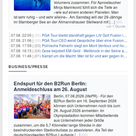
Volumens zusammen. Für Apnoetaucher
Minja Marinković fühlt sich die Tiefe an
«wie auf einem anderen Planeten. Man
ist sehr ruhig – und sehr alleine». Am Samstag will der 29-Jährige
im Starnberger See an der Allmannshauser Steilwand mit
[…]
(00)
vor 1 Stunde
07.08. 22:05 |
(00)
PGA Tour bleibt standhaft gegen LIV Golf Fusion in einem sich wandelnden Sportumfeld
07.08. 21:06 |
(00)
PGA Tour-CEO weist Gespräche über eine Fusion mit LIV Golf zurück und bekräftigt die Wettbewerbslandschaft
07.08. 17:59 |
(03)
Polnische Fahrerin siegt am Mont Ventoux und holt Tour-Gelb
07.08. 16:15 |
(04)
Gose bejubelt EM-Gold - Wellbrock in der Seine ausgebremst
07.08. 11:46 |
(01)
Kampf um die Macht: Wer ist für und wer gegen Infantino?
BUSINESS/PRESSE
Endspurt für den B2Run Berlin:
Anmeldeschluss am 26. August
Berlin, 07.08.2026 (lifePR) - Für den
B2Run Berlin am 16. September 2026
können sich Unternehmen noch bis zum
26. August 2026 anmelden. Im
Olympiastadion kommen Mitarbeitende
aus Unternehmen jeder Größe
zusammen, um die 5,7 Kilometer lange Strecke in der
beeindruckenden Stadionkulisse zu absolvieren. Als Teil der
deutschlandweiten B2Run Laufserie
[…]
(00)