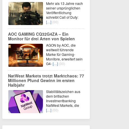
Mehr als 13 Jahre nach
seiner ursprünglichen
Veröffentlichung
schreibt Call of Duty:
[…]
(00)
AOC GAMING CQ32G4ZA – Ein
Monitor für drei Arten von Spielen
AGON by AOC, die
weltweit führende
Marke für Gaming-
Monitore, erweitert sein
G4-
[…]
(00)
NatWest Markets trotzt Marktchaos: 77
Millionen Pfund Gewinn im ersten
Halbjahr
Stabilitätszeichen aus
dem britischen
Investmentbanking
NatWest Markets, die
[…]
(00)