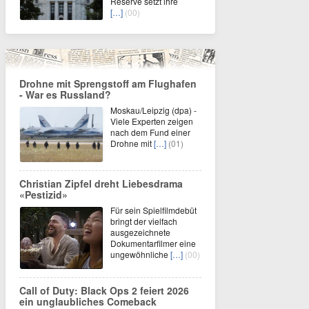
Reserve setzt ihre
[…]
(00)
Drohne mit Sprengstoff am Flughafen
- War es Russland?
Moskau/Leipzig (dpa) -
Viele Experten zeigen
nach dem Fund einer
Drohne mit
[…]
(01)
Christian Zipfel dreht Liebesdrama
«Pestizid»
Für sein Spielfilmdebüt
bringt der vielfach
ausgezeichnete
Dokumentarfilmer eine
ungewöhnliche
[…]
(00)
Call of Duty: Black Ops 2 feiert 2026
ein unglaubliches Comeback