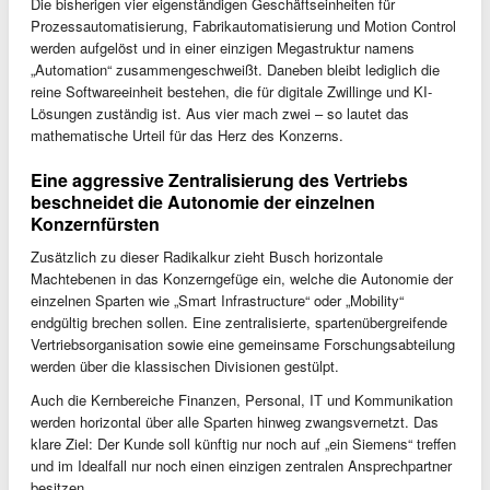
Die bisherigen vier eigenständigen Geschäftseinheiten für
Prozessautomatisierung, Fabrikautomatisierung und Motion Control
werden aufgelöst und in einer einzigen Megastruktur namens
„Automation“ zusammengeschweißt. Daneben bleibt lediglich die
reine Softwareeinheit bestehen, die für digitale Zwillinge und KI-
Lösungen zuständig ist. Aus vier mach zwei – so lautet das
mathematische Urteil für das Herz des Konzerns.
Eine aggressive Zentralisierung des Vertriebs
beschneidet die Autonomie der einzelnen
Konzernfürsten
Zusätzlich zu dieser Radikalkur zieht Busch horizontale
Machtebenen in das Konzerngefüge ein, welche die Autonomie der
einzelnen Sparten wie „Smart Infrastructure“ oder „Mobility“
endgültig brechen sollen. Eine zentralisierte, spartenübergreifende
Vertriebsorganisation sowie eine gemeinsame Forschungsabteilung
werden über die klassischen Divisionen gestülpt.
Auch die Kernbereiche Finanzen, Personal, IT und Kommunikation
werden horizontal über alle Sparten hinweg zwangsvernetzt. Das
klare Ziel: Der Kunde soll künftig nur noch auf „ein Siemens“ treffen
und im Idealfall nur noch einen einzigen zentralen Ansprechpartner
besitzen.