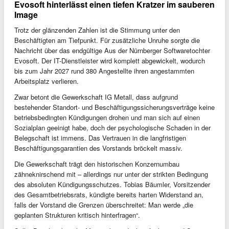
Evosoft hinterlässt einen tiefen Kratzer im sauberen
Image
Trotz der glänzenden Zahlen ist die Stimmung unter den
Beschäftigten am Tiefpunkt. Für zusätzliche Unruhe sorgte die
Nachricht über das endgültige Aus der Nürnberger Softwaretochter
Evosoft. Der IT-Dienstleister wird komplett abgewickelt, wodurch
bis zum Jahr 2027 rund 380 Angestellte ihren angestammten
Arbeitsplatz verlieren.
Zwar betont die Gewerkschaft IG Metall, dass aufgrund
bestehender Standort- und Beschäftigungssicherungsverträge keine
betriebsbedingten Kündigungen drohen und man sich auf einen
Sozialplan geeinigt habe, doch der psychologische Schaden in der
Belegschaft ist immens. Das Vertrauen in die langfristigen
Beschäftigungsgarantien des Vorstands bröckelt massiv.
Die Gewerkschaft trägt den historischen Konzernumbau
zähneknirschend mit – allerdings nur unter der strikten Bedingung
des absoluten Kündigungsschutzes. Tobias Bäumler, Vorsitzender
des Gesamtbetriebsrats, kündigte bereits harten Widerstand an,
falls der Vorstand die Grenzen überschreitet: Man werde „die
geplanten Strukturen kritisch hinterfragen“.