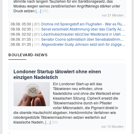
stimmte nach langem Tauziehen für ein Sanktionsgesetz, das
Moskau wegen seines zerstörerischen Angriffskriegs stärker unter
Druck setzen
[…]
(00)
vor 21 Minuten
08.08. 05:30 |
(01)
Drohne mit Sprengstoff am Flughafen - War es Russland?
08.08. 02:35 |
(00)
Senat verschiebt Abstimmung über das Clarity Act: Auswirkungen auf Unternehmen und das Vertrauen der Investoren
08.08. 02:02 |
(01)
Löschhubschrauber stürzt bei Waldbrand in Utah ab
08.08. 01:35 |
(00)
Senator Coons optimistisch über Senatsabstimmungen angesichts von Finanzierungsbedenken
08.08. 01:35 |
(00)
Abgeordneter Dusty Johnson setzt sich für zügige Regierungsfinanzierung angesichts von Shutdown-Risiken ein
BOULEVARD-NEWS
Londoner Startup tätowiert ohne einen
einzigen Nadelstich
Ein Londoner Start-up will das
Tätowieren neu erfinden, ohne
Nadelstiche und ohne die Wartezeit einer
klassischen Sitzung. CipherX ersetzt die
Tätowiermaschine durch ein Pflaster
voller Mikronadeln, die Pigment direkt in
die oberste Hautschicht abgeben. Herkömmliche Verfahren wie
robotergestützte Tätowiermaschinen setzen weiterhin auf
klassische Nadeln,
[…]
(00)
vor 10 Stunden