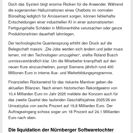
Doch das System birgt enorme Risiken für die Anwender. Während
die sogenannten Halluzinationen eines Chatbots im normalen
Büroalltag lediglich für Amüsement sorgen, können fehlerhafte
Entscheidungen einer industriellen KI in einer automatisierten
Fertigungshalle Schäden in Millionenhöhe verursachen oder ganze
Produktionslinien dauerhaft lahmlegen.
Der technologische Quantensprung erhöht den Druck auf die
Belegschaft massiv. „Die Jobs werden sich ändern und jeder muss
lernen, mit den Technologien umzugehen“, stellte Roland Busch
unmissverständlich klar. Um die Mitarbeiter krampfhaft auf den
neuen Kurs einzuschwören, pumpt Siemens jährlich rund 400
Millionen Euro in interne Aus- und Weiterbildungsprogramme.
Finanziellen Rückenwind für das riskante Manöver geben die
aktuellen Bilanzen. Nach einem historischen Rekordgewinn von
10,4 Milliarden Euro im Jahr 2025 meldete der Konzern auch für
das zweite Quartel des laufenden Geschäftsjahres 2025/26 ein
Umsatzplus von sechs Prozent auf 19,8 Milliarden Euro. Der
Auftragseingang schoss sogar um 18 Prozent auf 24,1 Milliarden
Euro nach oben.
Die liquidation der Nürnberger Softwaretochter