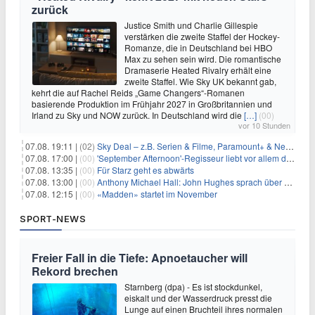
zurück
Justice Smith und Charlie Gillespie
verstärken die zweite Staffel der Hockey-
Romanze, die in Deutschland bei HBO
Max zu sehen sein wird. Die romantische
Dramaserie Heated Rivalry erhält eine
zweite Staffel. Wie Sky UK bekannt gab,
kehrt die auf Rachel Reids „Game Changers“-Romanen
basierende Produktion im Frühjahr 2027 in Großbritannien und
Irland zu Sky und NOW zurück. In Deutschland wird die
[…]
(00)
vor 10 Stunden
07.08. 19:11 |
(02)
Sky Deal – z.B. Serien & Filme, Paramount+ & Netflix für 19,99€/Monat
07.08. 17:00 |
(00)
'September Afternoon'-Regisseur liebt vor allem die 'Banalität' in seinen Filmen
07.08. 13:35 |
(00)
Für Starz geht es abwärts
07.08. 13:00 |
(00)
Anthony Michael Hall: John Hughes sprach über eine Fortsetzung von 'The Breakfast Club'
07.08. 12:15 |
(00)
«Madden» startet im November
SPORT-NEWS
Freier Fall in die Tiefe: Apnoetaucher will
Rekord brechen
Starnberg (dpa) - Es ist stockdunkel,
eiskalt und der Wasserdruck presst die
Lunge auf einen Bruchteil ihres normalen