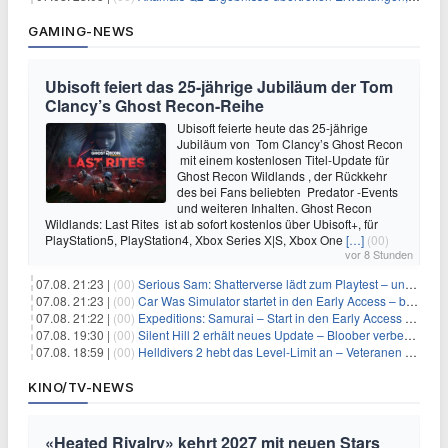
GAMING-NEWS
Ubisoft feiert das 25-jährige Jubiläum der Tom
Clancy’s Ghost Recon-Reihe
Ubisoft feierte heute das 25-jährige
Jubiläum von Tom Clancy’s Ghost Recon
mit einem kostenlosen Titel-Update für
Ghost Recon Wildlands , der Rückkehr
des bei Fans beliebten Predator -Events
und weiteren Inhalten. Ghost Recon
Wildlands: Last Rites ist ab sofort kostenlos über Ubisoft+, für
PlayStation5, PlayStation4, Xbox Series X|S, Xbox One
[…]
(00)
vor 8 Stunden
07.08. 21:23 |
(00)
Serious Sam: Shatterverse lädt zum Playtest – und erscheint schon bald!
07.08. 21:23 |
(00)
Car Was Simulator startet in den Early Access – bald gehts los!
07.08. 21:22 |
(00)
Expeditions: Samurai – Start in den Early Access ab heute im feudalen Japan
07.08. 19:30 |
(00)
Silent Hill 2 erhält neues Update – Bloober verbessert Grafik und Performance
07.08. 18:59 |
(00)
Helldivers 2 hebt das Level-Limit an – Veteranen können endlich weiter aufsteigen
KINO/TV-NEWS
«Heated Rivalry» kehrt 2027 mit neuen Stars