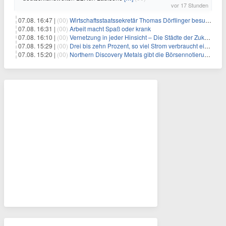
vor 17 Stunden
07.08. 16:47 |
(00)
Wirtschaftsstaatssekretär Thomas Dörflinger besucht Handwerksbetrieb im Kammerbezirk Freiburg
07.08. 16:31 |
(00)
Arbeit macht Spaß oder krank
07.08. 16:10 |
(00)
Vernetzung in jeder Hinsicht – Die Städte der Zukunft sind grün-blau
07.08. 15:29 |
(00)
Drei bis zehn Prozent, so viel Strom verbraucht ein Aufzug im Gebäude
07.08. 15:20 |
(00)
Northern Discovery Metals gibt die Börsennotierung an der Frankfurter Wertpapierbörse bekannt