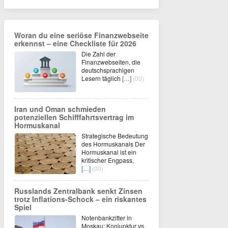
Woran du eine seriöse Finanzwebseite
erkennst – eine Checkliste für 2026
Die Zahl der
Finanzwebseiten, die
deutschsprachigen
Lesern täglich
[…]
(00)
Iran und Oman schmieden
potenziellen Schifffahrtsvertrag im
Hormuskanal
Strategische Bedeutung
des Hormuskanals Der
Hormuskanal ist ein
kritischer Engpass,
[…]
(00)
Russlands Zentralbank senkt Zinsen
trotz Inflations-Schock – ein riskantes
Spiel
Notenbankzitter in
Moskau: Konjunktur vs.