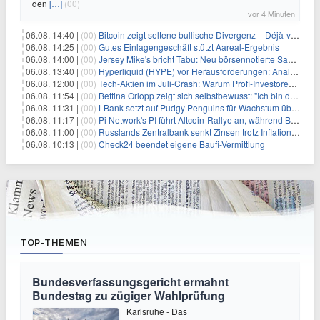
den
[…]
(00)
vor 4 Minuten
06.08. 14:40 |
(00)
Bitcoin zeigt seltene bullische Divergenz – Déjà-vu für BTC?
06.08. 14:25 |
(00)
Gutes Einlagengeschäft stützt Aareal-Ergebnis
06.08. 14:00 |
(00)
Jersey Mike's bricht Tabu: Neu börsennotierte Sandwich-Kette startet Millionen-Offensive in digitales Marketing
06.08. 13:40 |
(00)
Hyperliquid (HYPE) vor Herausforderungen: Analysten erwarten kurzfristigen Kursrückgang
06.08. 12:00 |
(00)
Tech-Aktien im Juli-Crash: Warum Profi-Investoren jetzt zugreifen – Stresstest statt Bärenmarkt
06.08. 11:54 |
(00)
Bettina Orlopp zeigt sich selbstbewusst: "Ich bin die Vorstandsvorsitzende"
06.08. 11:31 |
(00)
LBank setzt auf Pudgy Penguins für Wachstum über den Handel hinaus
06.08. 11:17 |
(00)
Pi Network's PI führt Altcoin-Rallye an, während Bitcoin $65.000 anpeilt
06.08. 11:00 |
(00)
Russlands Zentralbank senkt Zinsen trotz Inflations-Schock – ein riskantes Spiel
06.08. 10:13 |
(00)
Check24 beendet eigene Baufi-Vermittlung
TOP-THEMEN
Bundesverfassungsgericht ermahnt
Bundestag zu zügiger Wahlprüfung
Karlsruhe - Das