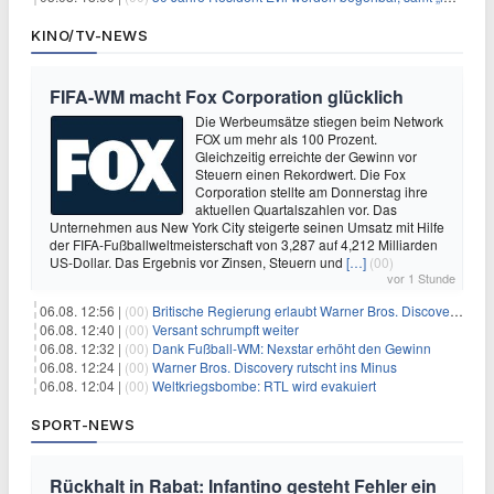
KINO/TV-NEWS
FIFA-WM macht Fox Corporation glücklich
Die Werbeumsätze stiegen beim Network
FOX um mehr als 100 Prozent.
Gleichzeitig erreichte der Gewinn vor
Steuern einen Rekordwert. Die Fox
Corporation stellte am Donnerstag ihre
aktuellen Quartalszahlen vor. Das
Unternehmen aus New York City steigerte seinen Umsatz mit Hilfe
der FIFA-Fußballweltmeisterschaft von 3,287 auf 4,212 Milliarden
US-Dollar. Das Ergebnis vor Zinsen, Steuern und
[…]
(00)
vor 1 Stunde
06.08. 12:56 |
(00)
Britische Regierung erlaubt Warner Bros. Discovery-Übernahme
06.08. 12:40 |
(00)
Versant schrumpft weiter
06.08. 12:32 |
(00)
Dank Fußball-WM: Nexstar erhöht den Gewinn
06.08. 12:24 |
(00)
Warner Bros. Discovery rutscht ins Minus
06.08. 12:04 |
(00)
Weltkriegsbombe: RTL wird evakuiert
SPORT-NEWS
Rückhalt in Rabat: Infantino gesteht Fehler ein