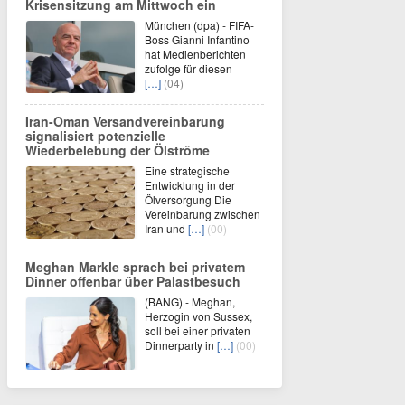
Krisensitzung am Mittwoch ein
München (dpa) - FIFA-
Boss Gianni Infantino
hat Medienberichten
zufolge für diesen
[…]
(04)
Iran-Oman Versandvereinbarung
signalisiert potenzielle
Wiederbelebung der Ölströme
Eine strategische
Entwicklung in der
Ölversorgung Die
Vereinbarung zwischen
Iran und
[…]
(00)
Meghan Markle sprach bei privatem
Dinner offenbar über Palastbesuch
(BANG) - Meghan,
Herzogin von Sussex,
soll bei einer privaten
Dinnerparty in
[…]
(00)