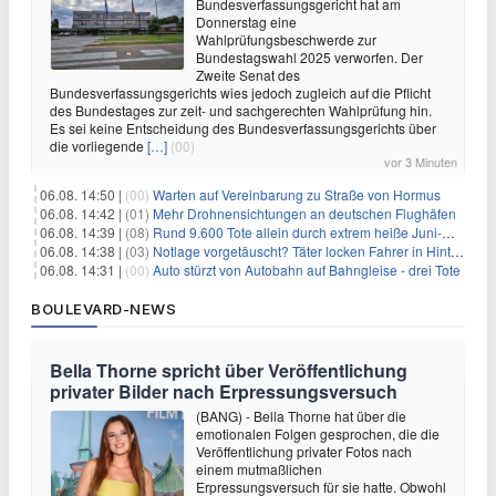
Bundesverfassungsgericht hat am
Donnerstag eine
Wahlprüfungsbeschwerde zur
Bundestagswahl 2025 verworfen. Der
Zweite Senat des
Bundesverfassungsgerichts wies jedoch zugleich auf die Pflicht
des Bundestages zur zeit- und sachgerechten Wahlprüfung hin.
Es sei keine Entscheidung des Bundesverfassungsgerichts über
die vorliegende
[…]
(00)
vor 3 Minuten
06.08. 14:50 |
(00)
Warten auf Vereinbarung zu Straße von Hormus
06.08. 14:42 |
(01)
Mehr Drohnensichtungen an deutschen Flughäfen
06.08. 14:39 |
(08)
Rund 9.600 Tote allein durch extrem heiße Juni-Woche
06.08. 14:38 |
(03)
Notlage vorgetäuscht? Täter locken Fahrer in Hinterhalt
06.08. 14:31 |
(00)
Auto stürzt von Autobahn auf Bahngleise - drei Tote
BOULEVARD-NEWS
Bella Thorne spricht über Veröffentlichung
privater Bilder nach Erpressungsversuch
(BANG) - Bella Thorne hat über die
emotionalen Folgen gesprochen, die die
Veröffentlichung privater Fotos nach
einem mutmaßlichen
Erpressungsversuch für sie hatte. Obwohl