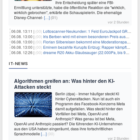
ihre Entscheidung später eine FBI-
Ermittlung unterstützte, habe die öffentliche Reaktion sie "wirklich,
wirklich gebrochen", erklärte die Schauspielerin. Die ehemalige
Disney-Channel-
[…]
(01)
vor 2 Stunden
06.08. 13:11 |
(00)
Lottoscanner-Neukunden: 1 Feld EuroJackpot GRATIS spielen
06.08. 13:00 |
(00)
Iris Berben wird mit einem besonderen Preis ausgezeichnet
06.08. 13:00 |
(00)
Florian Silbereisen bekommt eine Moderationspartnerin
06.08. 13:00 |
(00)
Eminem bezahlte Kurupts Entzug: Rapper kämpfte gegen lebensbedrohliche Alkoholsucht
06.08. 12:26 |
(00)
dreame R20 Akku-Staubsauger (22.000Pa, bis 90 Min. Laufzeit) für 169€
IT-NEWS
Algorithmen greifen an: Was hinter den KI-
Attacken steckt
Berlin (dpa) - Immer häufiger steckt KI
hinter Cyberattacken. Nun ist auch ein
Programm des Facebook-Konzerns Meta
damit aufgefallen. Was steckt hinter den
Vorfällen bei Meta, OpenAI und
Anthropic? Was genau ist bei Meta,
OpenAI und Anthropic passiert? Die führenden KI-Unternehmen
aus den USA haben eingeräumt, dass ihre fortschrittlichen
Sprachmodelle
[…]
(00)
vor 2 Stunden