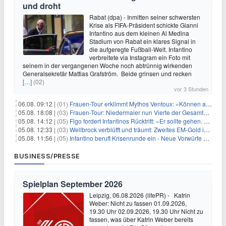
und droht
Rabat (dpa) - Inmitten seiner schwersten
Krise als FIFA-Präsident schickte Gianni
Infantino aus dem kleinen Al Medina
Stadium von Rabat ein klares Signal in
die aufgeregte Fußball-Welt. Infantino
verbreitete via Instagram ein Foto mit
seinem in der vergangenen Woche noch abtrünnig wirkenden
Generalsekretär Mattias Grafström. Beide grinsen und recken
[…]
(02)
vor 3 Stunden
06.08. 09:12 |
(01)
Frauen-Tour erklimmt Mythos Ventoux: «Können alles schaffen»
05.08. 18:08 |
(03)
Frauen-Tour: Niedermaier nun Vierte der Gesamtwertung
05.08. 14:12 |
(05)
Figo fordert Infantinos Rücktritt: «Er sollte gehen. Jetzt»
05.08. 12:33 |
(03)
Wellbrock verblüfft und träumt: Zweites EM-Gold in Paris
05.08. 11:56 |
(05)
Infantino beruft Krisenrunde ein - Neue Vorwürfe gegen FIFA
BUSINESS/PRESSE
Spielplan September 2026
Leipzig, 06.08.2026 (lifePR) - Katrin
Weber: Nicht zu fassen 01.09.2026,
19.30 Uhr 02.09.2026, 19.30 Uhr Nicht zu
fassen, was über Katrin Weber bereits