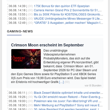
06.08. 14:39 |
(00)
175€ Bonus für den quirion ETF-Sparplan
06.08. 14:18 |
(00)
Carrera Herren Grand Prix 2 Sonnenbrille für 51,55€
06.08. 13:55 |
(00)
Bis zu 300€ Prämie für KOSTENLOSES Girokonto bei der Santander – 50€ schon nach 1 Woche!
06.08. 13:33 |
(00)
VAUDE Umhängetasche Mineo Messenger 9 Liter für 26,89€
06.08. 12:49 |
(00)
*GRATIS* 3 Ausgaben „selber machen“ Magazin für 0€ (statt 13,35€)
GAMING-NEWS
Crimson Moon erscheint im September
Das unabhängige
Videospielunternehmen
ProbablyMonsters, das sich auf die
Entwicklung eigener IPs konzentriert, gibt
bekannt, dass Crimson Moon am 01.
September 2026 für PC über Steam und
den Epic Games Store sowie für PlayStation 5 und XBOX Series
X|S zum Preis von 19,99 Euro erscheinen wird. Das Spiel bietet
ein Erlebnis mit hochwertiger Grafik
[…]
(00)
vor 8 Stunden
06.08. 06:11 |
(00)
Black Desert Mobile optimiert Inhalte und erweitert Treasure Access
05.08. 19:26 |
(00)
Yu‑Gi‑Oh! erreicht neuen Rekord – Feier‑Events gestartet
05.08. 19:00 |
(00)
Pokémon wie nie zuvor: Fan-Mod bringt VR und Ego-Perspektive nach Kanto
05.08. 18:30 |
(00)
Mehr Werbung auf PlayStation? Sony soll neue Einnahmequellen prüfen
05.08. 18:00 |
(00)
30 Jahre Resident Evil werden begehbar, samt „lebensgroßem Leon“