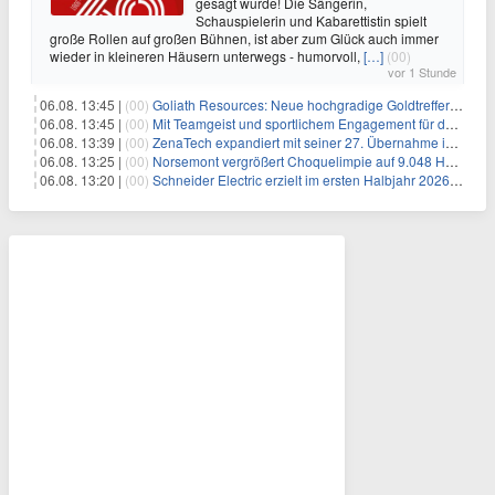
gesagt wurde! Die Sängerin,
Schauspielerin und Kabarettistin spielt
große Rollen auf großen Bühnen, ist aber zum Glück auch immer
wieder in kleineren Häusern unterwegs - humorvoll,
[…]
(00)
vor 1 Stunde
06.08. 13:45 |
(00)
Goliath Resources: Neue hochgradige Goldtreffer erweitern Surebet-Entdeckung deutlich
06.08. 13:45 |
(00)
Mit Teamgeist und sportlichem Engagement für den guten Zweck: REYHER spendet beim 11. UKE-Benefizlauf Rekordsumme zugunsten des Kinderschutzes
06.08. 13:39 |
(00)
ZenaTech expandiert mit seiner 27. Übernahme im Drone-as-a-Service-Geschäft nach Idaho und erweitert sein Angebot an drohnengestützten Serviceleistungen im Vermessungs- und Bauingenieurwesen für Kunden aus dem Regierungs- und Bausektor
06.08. 13:25 |
(00)
Norsemont vergrößert Choquelimpie auf 9.048 Hektar – Landpaket wächst um 57%
06.08. 13:20 |
(00)
Schneider Electric erzielt im ersten Halbjahr 2026 starke Fortschritte bei der Umsetzung seiner Nachhaltigkeits-Roadmap Impact 2030