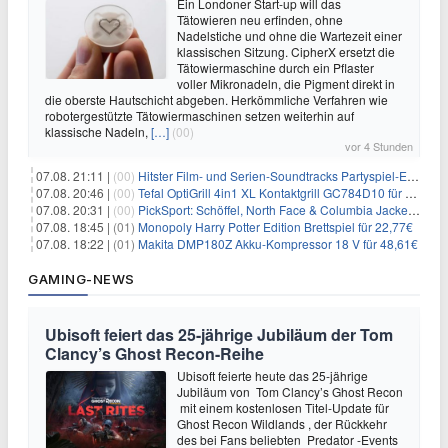
Ein Londoner Start-up will das
Tätowieren neu erfinden, ohne
Nadelstiche und ohne die Wartezeit einer
klassischen Sitzung. CipherX ersetzt die
Tätowiermaschine durch ein Pflaster
voller Mikronadeln, die Pigment direkt in
die oberste Hautschicht abgeben. Herkömmliche Verfahren wie
robotergestützte Tätowiermaschinen setzen weiterhin auf
klassische Nadeln,
[…]
(00)
vor 4 Stunden
07.08. 21:11 |
(00)
Hitster Film- und Serien-Soundtracks Partyspiel-Erweiterung für 6,99€
07.08. 20:46 |
(00)
Tefal OptiGrill 4in1 XL Kontaktgrill GC784D10 für 239,99€
07.08. 20:31 |
(00)
PickSport: Schöffel, North Face & Columbia Jacken ab 39,60€
07.08. 18:45 |
(01)
Monopoly Harry Potter Edition Brettspiel für 22,77€
07.08. 18:22 |
(01)
Makita DMP180Z Akku-Kompressor 18 V für 48,61€
GAMING-NEWS
Ubisoft feiert das 25-jährige Jubiläum der Tom
Clancy’s Ghost Recon-Reihe
Ubisoft feierte heute das 25-jährige
Jubiläum von Tom Clancy’s Ghost Recon
mit einem kostenlosen Titel-Update für
Ghost Recon Wildlands , der Rückkehr
des bei Fans beliebten Predator -Events