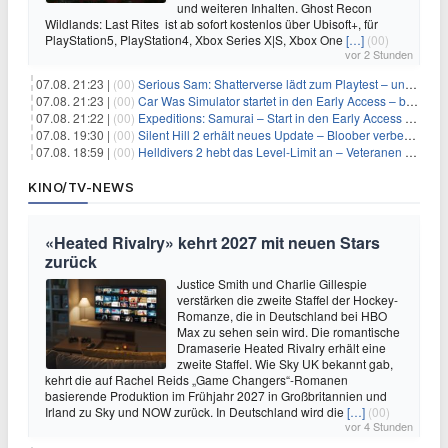
und weiteren Inhalten. Ghost Recon
Wildlands: Last Rites ist ab sofort kostenlos über Ubisoft+, für
PlayStation5, PlayStation4, Xbox Series X|S, Xbox One
[…]
(00)
vor 2 Stunden
07.08. 21:23 |
(00)
Serious Sam: Shatterverse lädt zum Playtest – und erscheint schon bald!
07.08. 21:23 |
(00)
Car Was Simulator startet in den Early Access – bald gehts los!
07.08. 21:22 |
(00)
Expeditions: Samurai – Start in den Early Access ab heute im feudalen Japan
07.08. 19:30 |
(00)
Silent Hill 2 erhält neues Update – Bloober verbessert Grafik und Performance
07.08. 18:59 |
(00)
Helldivers 2 hebt das Level-Limit an – Veteranen können endlich weiter aufsteigen
KINO/TV-NEWS
«Heated Rivalry» kehrt 2027 mit neuen Stars
zurück
Justice Smith und Charlie Gillespie
verstärken die zweite Staffel der Hockey-
Romanze, die in Deutschland bei HBO
Max zu sehen sein wird. Die romantische
Dramaserie Heated Rivalry erhält eine
zweite Staffel. Wie Sky UK bekannt gab,
kehrt die auf Rachel Reids „Game Changers“-Romanen
basierende Produktion im Frühjahr 2027 in Großbritannien und
Irland zu Sky und NOW zurück. In Deutschland wird die
[…]
(00)
vor 4 Stunden