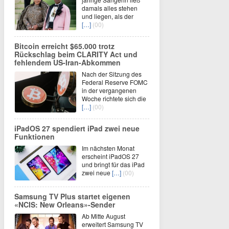
damals alles stehen
und liegen, als der
[…]
(00)
Bitcoin erreicht $65.000 trotz
Rückschlag beim CLARITY Act und
fehlendem US-Iran-Abkommen
Nach der Sitzung des
Federal Reserve FOMC
in der vergangenen
Woche richtete sich die
[…]
(00)
iPadOS 27 spendiert iPad zwei neue
Funktionen
Im nächsten Monat
erscheint iPadOS 27
und bringt für das iPad
zwei neue
[…]
(00)
Samsung TV Plus startet eigenen
«NCIS: New Orleans»-Sender
Ab Mitte August
erweitert Samsung TV