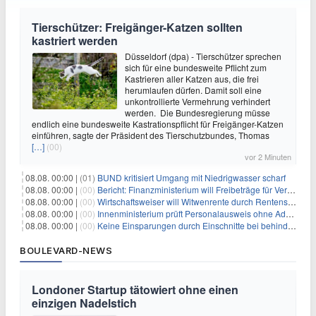
Tierschützer: Freigänger-Katzen sollten
kastriert werden
Düsseldorf (dpa) - Tierschützer sprechen
sich für eine bundesweite Pflicht zum
Kastrieren aller Katzen aus, die frei
herumlaufen dürfen. Damit soll eine
unkontrollierte Vermehrung verhindert
werden. Die Bundesregierung müsse
endlich eine bundesweite Kastrationspflicht für Freigänger-Katzen
einführen, sagte der Präsident des Tierschutzbundes, Thomas
[…]
(00)
vor 2 Minuten
08.08. 00:00 |
(01)
BUND kritisiert Umgang mit Niedrigwasser scharf
08.08. 00:00 |
(00)
Bericht: Finanzministerium will Freibeträge für Vereine senken
08.08. 00:00 |
(00)
Wirtschaftsweiser will Witwenrente durch Rentensplitting ersetzen
08.08. 00:00 |
(00)
Innenministerium prüft Personalausweis ohne Adresse
08.08. 00:00 |
(00)
Keine Einsparungen durch Einschnitte bei behinderten Kindern
BOULEVARD-NEWS
Londoner Startup tätowiert ohne einen
einzigen Nadelstich