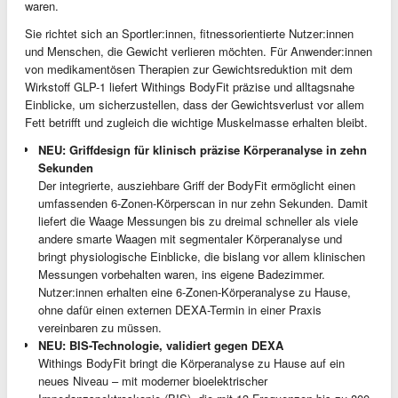
waren.
Sie richtet sich an Sportler:innen, fitnessorientierte Nutzer:innen
und Menschen, die Gewicht verlieren möchten. Für Anwender:innen
von medikamentösen Therapien zur Gewichtsreduktion mit dem
Wirkstoff GLP-1 liefert Withings BodyFit präzise und alltagsnahe
Einblicke, um sicherzustellen, dass der Gewichtsverlust vor allem
Fett betrifft und zugleich die wichtige Muskelmasse erhalten bleibt.
NEU: Griffdesign für klinisch präzise Körperanalyse in zehn
Sekunden
Der integrierte, ausziehbare Griff der BodyFit ermöglicht einen
umfassenden 6-Zonen-Körperscan in nur zehn Sekunden. Damit
liefert die Waage Messungen bis zu dreimal schneller als viele
andere smarte Waagen mit segmentaler Körperanalyse und
bringt physiologische Einblicke, die bislang vor allem klinischen
Messungen vorbehalten waren, ins eigene Badezimmer.
Nutzer:innen erhalten eine 6-Zonen-Körperanalyse zu Hause,
ohne dafür einen externen DEXA-Termin in einer Praxis
vereinbaren zu müssen.
NEU: BIS-Technologie, validiert gegen DEXA
Withings BodyFit bringt die Körperanalyse zu Hause auf ein
neues Niveau – mit moderner bioelektrischer