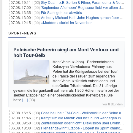
07.08. 19:11 |
(02)
Sky Deal – z.B. Serien & Filme, Paramount+ & Netflix für 19,99€/Monat
07.08. 17:00 |
(00)
'September Afternoon'-Regisseur liebt vor allem die 'Banalität' in seinen Filmen
07.08. 13:35 |
(00)
Für Starz geht es abwärts
07.08. 13:00 |
(00)
Anthony Michael Hall: John Hughes sprach über eine Fortsetzung von 'The Breakfast Club'
07.08. 12:15 |
(00)
«Madden» startet im November
SPORT-NEWS
Polnische Fahrerin siegt am Mont Ventoux und
holt Tour-Gelb
Mont Ventoux (dpa) - Radrennfahrerin
Katarzyna Niewiadoma-Phinney aus
Polen hat die Königsetappe bei der Tour
de France der Frauen zum legendären
Mont Ventoux für sich entschieden und
das Gelbe Trikot erobert. Die 31-Jährige
gewann die Bergankunft auf mehr als 1.900 Höhenmetern bei der
siebten Etappe nach einer beeindruckenden Kletterpartie. Sie
hatte
[…]
(03)
vor 6 Stunden
07.08. 16:15 |
(03)
Gose bejubelt EM-Gold - Wellbrock in der Seine ausgebremst
07.08. 11:46 |
(01)
Kampf um die Macht: Wer ist für und wer gegen Infantino?
07.08. 09:50 |
(03)
Zentralisieren oder nicht? Diskussion über Drohnenabwehr
06.08. 18:00 |
(02)
Pienaar gewinnt Etappe - Lippert im Sprint chancenlos
06.08. 17:05 |
(08)
Infantino räumt Fehler ein - UEFA: Ändert nichts an Boykott