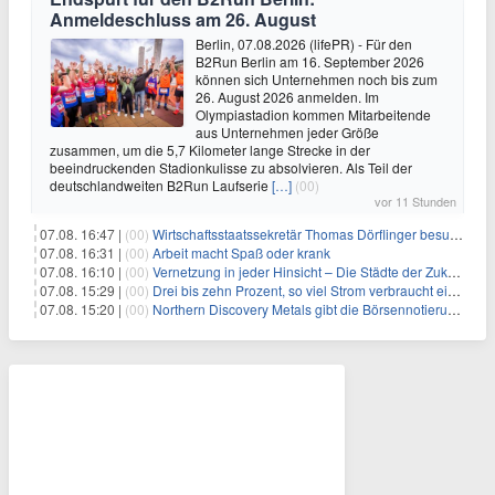
Anmeldeschluss am 26. August
Berlin, 07.08.2026 (lifePR) - Für den
B2Run Berlin am 16. September 2026
können sich Unternehmen noch bis zum
26. August 2026 anmelden. Im
Olympiastadion kommen Mitarbeitende
aus Unternehmen jeder Größe
zusammen, um die 5,7 Kilometer lange Strecke in der
beeindruckenden Stadionkulisse zu absolvieren. Als Teil der
deutschlandweiten B2Run Laufserie
[…]
(00)
vor 11 Stunden
07.08. 16:47 |
(00)
Wirtschaftsstaatssekretär Thomas Dörflinger besucht Handwerksbetrieb im Kammerbezirk Freiburg
07.08. 16:31 |
(00)
Arbeit macht Spaß oder krank
07.08. 16:10 |
(00)
Vernetzung in jeder Hinsicht – Die Städte der Zukunft sind grün-blau
07.08. 15:29 |
(00)
Drei bis zehn Prozent, so viel Strom verbraucht ein Aufzug im Gebäude
07.08. 15:20 |
(00)
Northern Discovery Metals gibt die Börsennotierung an der Frankfurter Wertpapierbörse bekannt