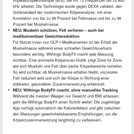
Impedanzspektroskopie (BIS), die mit 13 Frequenzen bis zu 800
kHz arbeitet. Die Technologie wurde gegen DEXA validiert, den
Goldstandard der medizinischen Körperanalyse: mit einer
Korrelation von bis zu 99 Prozent bei Fettmasse und bis zu 98
Prozent bei Muskelmasse.
NEU: Muskeln schützen, Fett verlieren – auch bei
medikamentöser Gewichtsreduktion
Für Nutzer:innen von GLP-1-Medikamenten ist der Erhalt der
Muskelmasse während eines schnellen Gewichtsverlusts
besonders wichtig. Withings BodyFit macht jede Messung
sichtbar: Eine animierte Körperscan-Grafik zeigt Zone für Zone,
wie sich Muskeln und Fett über sechs Körperbereiche verteilen.
So wird sichtbar, ob Muskelmasse erhalten bleibt, viszerales
Fett reduziert wird und sich der Körper in Richtung einer
stärkeren, gesünderen Zusammensetzung entwickelt.
NEU: Withings BodyFit coacht, ohne manuelles Tracking
Während die meisten Waagen nur Gewicht und BMI erfassen,
geht die Withings BodyFit einen Schritt weiter: Die zugehörige
App verfolgt automatisch die Kalorienbilanz und gibt zwischen
den Messungen gewohnheitsbasierte Empfehlungen, um die
Körperzusammensetzung langfristig zu verbessern.