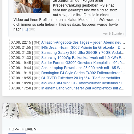
26 Jahren an den Folgen einer
Krebserkrankung gestorben. «Sie hat
sehr hart gekämpft und wir sind so stolz
auf sie», teilte ihre Familie in einem
Video auf ihren Profilen in den sozialen Medien mit. «Wir werden
dich immer so sehr lieben», hieß es dazu. Geboren wurde Towle
nach
[…]
(00)
vor 6 Stunden
07.08. 22:15 |
(04)
Amazon-Angebote des Tages – jeden Abend neue Deals zum Stöbern
07.08. 21:55 |
(00)
ING Dream-Team: 300€ Prämie für Girokonto + Direkt-Depot
07.08. 21:35 |
(00)
Samsung Galaxy S26 Ultra 256GB + 70GB Vodafone-Netz für 34,99€/Monat (effektiv 4,74€/Monat)
07.08. 21:33 |
(00)
Solarway 1000Wp Balkonkraftwerk mit 1,9 kWh EcoFlow-Speicher für 719€ + 30€ Filial-Gutschein
07.08. 19:45 |
(00)
Spider Farmer G3000 Growbox-Komplettset 90×90×180 cm für 379,99€
07.08. 19:44 |
(00)
Anker Laptop Powerbank 25.000 mAh mit 165 W refurbished für 58,39€
07.08. 19:19 |
(00)
Remington F4 Style Series F4002 Folienrasierer für 18,99€
07.08. 18:55 |
(01)
CURVER Futterbox 20 kg / 54 l Tierfutterbehälter mit Rollen für 19,99€
07.08. 18:28 |
(00)
aloSIM eSIM mit 5 GB Datenvolumen kostenlos für Windscribe-Pro-Nutzer
07.08. 17:58 |
(01)
In einem Land vor unserer Zeit Komplettbox mit 27 DVDs für 59,49€
TOP-THEMEN