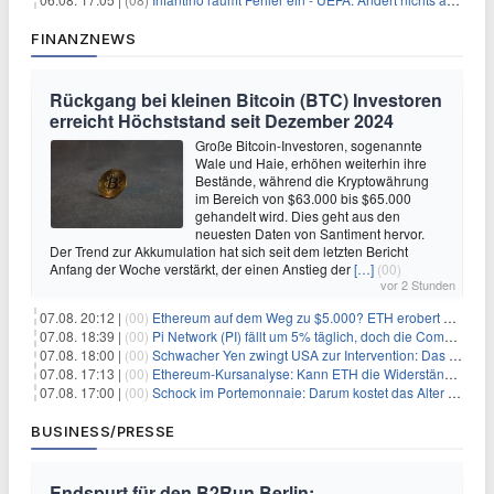
FINANZNEWS
Rückgang bei kleinen Bitcoin (BTC) Investoren
erreicht Höchststand seit Dezember 2024
Große Bitcoin-Investoren, sogenannte
Wale und Haie, erhöhen weiterhin ihre
Bestände, während die Kryptowährung
im Bereich von $63.000 bis $65.000
gehandelt wird. Dies geht aus den
neuesten Daten von Santiment hervor.
Der Trend zur Akkumulation hat sich seit dem letzten Bericht
Anfang der Woche verstärkt, der einen Anstieg der
[…]
(00)
vor 2 Stunden
07.08. 20:12 |
(00)
Ethereum auf dem Weg zu $5.000? ETH erobert wichtige Marke zurück, während Institutionen weiter akkumulieren
07.08. 18:39 |
(00)
Pi Network (PI) fällt um 5% täglich, doch die Community bleibt optimistisch
07.08. 18:00 |
(00)
Schwacher Yen zwingt USA zur Intervention: Das größte Risiko seit 15 Jahren
07.08. 17:13 |
(00)
Ethereum-Kursanalyse: Kann ETH die Widerstände der gleitenden Durchschnitte überwinden?
07.08. 17:00 |
(00)
Schock im Portemonnaie: Darum kostet das Alter deutlich mehr als Sie denken
BUSINESS/PRESSE
Endspurt für den B2Run Berlin: