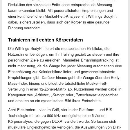
Reduktion des viszeralen Fetts ohne entsprechende Messung
kaum erkennbar bleibt. Mit personalisierten Empfehlungen und
einer kontinuierlichen Muskel-Fett-Analyse hilft Withings BodyFit
dabei, sicherzustellen, dass sich der Körper in eine gesunde
Richtung verändert.
Trainieren mit echten Körperdaten
Die Withings BodyFit liefert die metabolischen Einblicke, die
Nutzer:innen benötigen, um ihr Training gezielt zu steuern und ihre
persönlichen Ziele zu erreichen. Manuelles Ernährungstracking ist
nicht mehr nötig, da die Waage bei jeder Messung automatisch eine
Einschätzung zur Kalorienbilanz liefert und gewohnheitsbasierte
Empfehlungen gibt. Darüber hinaus geht die Waage über den Body-
Mass-Index hinaus und bildet die tatsächliche Muskel-Fett-
Verteilung in einer 12-Zonen-Matrix ab. Nutzerinnen werden dabei in
Kategorien wie
„Athletic”
,
„Strong”
oder
„Powerhouse”
eingeordnet
und erhalten so ein dynamisches Bild ihres Fortschritts.
Acht Elektroden – vier im Griff, vier in der Plattform – und BIS-
Technologie mit bis zu 800 kHz ermöglichen eine 6-Zonen-
Körperanalyse, die gegen DEXA¹ validiert wurde. So lassen sich
muskuläre Ungleichgewichte verfolgen, die Auswirkungen von Diät-