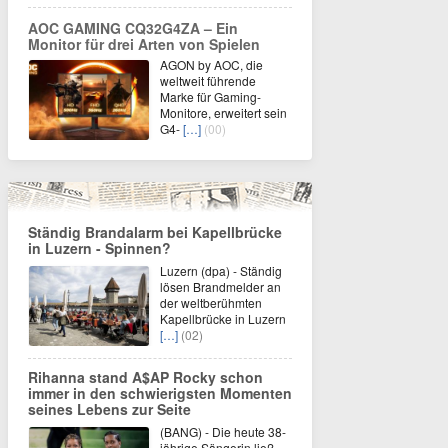
AOC GAMING CQ32G4ZA – Ein
Monitor für drei Arten von Spielen
AGON by AOC, die
weltweit führende
Marke für Gaming-
Monitore, erweitert sein
G4-
[…]
(00)
Ständig Brandalarm bei Kapellbrücke
in Luzern - Spinnen?
Luzern (dpa) - Ständig
lösen Brandmelder an
der weltberühmten
Kapellbrücke in Luzern
[…]
(02)
Rihanna stand A$AP Rocky schon
immer in den schwierigsten Momenten
seines Lebens zur Seite
(BANG) - Die heute 38-
jährige Sängerin ließ