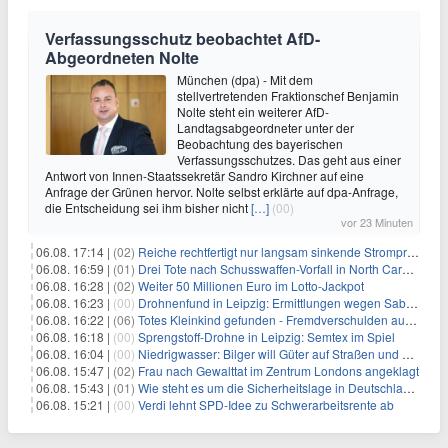
Verfassungsschutz beobachtet AfD-
Abgeordneten Nolte
München (dpa) - Mit dem
stellvertretenden Fraktionschef Benjamin
Nolte steht ein weiterer AfD-
Landtagsabgeordneter unter der
Beobachtung des bayerischen
Verfassungsschutzes. Das geht aus einer
Antwort von Innen-Staatssekretär Sandro Kirchner auf eine
Anfrage der Grünen hervor. Nolte selbst erklärte auf dpa-Anfrage,
die Entscheidung sei ihm bisher nicht
[…]
(00)
vor 23 Minuten
06.08. 17:14 |
(02)
Reiche rechtfertigt nur langsam sinkende Strompreise
06.08. 16:59 |
(01)
Drei Tote nach Schusswaffen-Vorfall in North Carolina
06.08. 16:28 |
(02)
Weiter 50 Millionen Euro im Lotto-Jackpot
06.08. 16:23 |
(00)
Drohnenfund in Leipzig: Ermittlungen wegen Sabotage und Spionage
06.08. 16:22 |
(06)
Totes Kleinkind gefunden - Fremdverschulden ausgeschlossen
06.08. 16:18 |
(00)
Sprengstoff-Drohne in Leipzig: Semtex im Spiel
06.08. 16:04 |
(00)
Niedrigwasser: Bilger will Güter auf Straßen und Schienen bringen
06.08. 15:47 |
(02)
Frau nach Gewalttat im Zentrum Londons angeklagt
06.08. 15:43 |
(01)
Wie steht es um die Sicherheitslage in Deutschland?
06.08. 15:21 |
(00)
Verdi lehnt SPD-Idee zu Schwerarbeitsrente ab