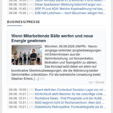
06.08. 16:00 |
(00)
Diese Sparkassen-Werbung bekommt sogar von der Konkurrenz Lob
06.08. 15:45 |
(00)
XRP, PI und ADA: Welche Kryptowährung hat das größte Potenzial im nächsten Bullenmarkt?
06.08. 15:00 |
(00)
EZB hält Leitzinsen – doch Bauzinsen steigen trotzdem: Das Nahost-Problem für Immobilienkäufer
BUSINESS/PRESSE
Wenn Mitarbeitende Bälle werfen und neue
Energie gewinnen
München, 06.08.2026 (lifePR) - Neuro-
Jonglage verbindet Jonglierbewegungen
mit Erkenntnissen aus der
Gehirnforschung, um Konzentration,
Motivation und Teamgefühl zu stärken.
Das Konzept setzt dabei vor allem auf
koordinative Überkreuzbewegungen, die die Aktivierung beider
Gehirnhälften unterstützen. Für die betriebliche Umsetzung bietet
Stephan Ehlers,
[…]
(00)
vor 1 Stunde
06.08. 16:00 |
(00)
Board stellt den Contextual Decision Layer vor, mit dem Unternehmensdaten und KI-Investitionen in intelligentere Geschäftsentscheidungen umgesetzt wer
06.08. 15:37 |
(00)
KS/AUXILIA stellt Weichen für die zukünftige Unternehmensführung
06.08. 15:31 |
(00)
Rockstone News - First Phosphate und der Aufstieg der nordamerikanischen Batterie-Unabhängigkeit: Die Entstehung des Battery Valley in Québec
06.08. 15:31 |
(00)
NIS2 beginnt nicht im Rechenzentrum. Aber dort endet sie auch nicht.
06.08. 15:21 |
(00)
Diabetische Retinopathie: Fundusfotografie als Alternative zur Ophthalmoskopie