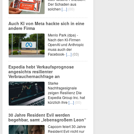
Der Schaden aus
solchen
[…]
(00)
Auch KI von Meta hackte sich in eine
andere Firma
Menlo Park (dpa) -
Nach den KI-Firmen
OpenAI und Anthropic
muss auch der
Facebook-
[…]
(03)
Expedia hebt Verkaufsprognose
angesichts resilienter
Verbrauchernachfrage an
Starke
Nachfragesignale
zeigen Resilienz Die
Expedia Group Inc. hat
kürzlich ihre
[…]
(00)
30 Jahre Resident Evil werden
begehbar, samt „lebensgroßem Leon“
Capcom feiert 30 Jahre
Resident Evil nicht nur