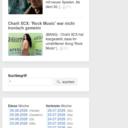
mit neuen Spielen. Ab
dem 30.
[…]
(00)
Charli XCX: 'Rock Music' war nicht
ironisch gemeint
(BANG) - Charli XCX hat
klargestellt, dass ihr
umstrittener Song 'Rock
Music'
[…]
(00)
Suchbegriff
suchen
Diese
Woche
Vorletzte
Woche
06.08.2026
26.07.2026
(Heute)
(So)
05.08.2026
25.07.2026
(Gestern)
(Sa)
04.08.2026
24.07.2026
(Di)
(Fr)
03.08.2026
23.07.2026
(Mo)
(Do)
22.07.2026
(Mi)