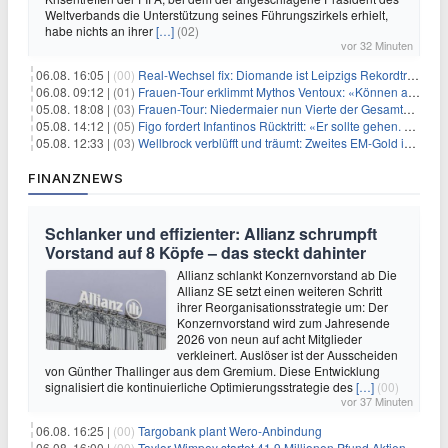
Weltverbands die Unterstützung seines Führungszirkels erhielt,
habe nichts an ihrer
[…]
(02)
vor 32 Minuten
06.08. 16:05 |
(00)
Real-Wechsel fix: Diomande ist Leipzigs Rekordtransfer
06.08. 09:12 |
(01)
Frauen-Tour erklimmt Mythos Ventoux: «Können alles schaffen»
05.08. 18:08 |
(03)
Frauen-Tour: Niedermaier nun Vierte der Gesamtwertung
05.08. 14:12 |
(05)
Figo fordert Infantinos Rücktritt: «Er sollte gehen. Jetzt»
05.08. 12:33 |
(03)
Wellbrock verblüfft und träumt: Zweites EM-Gold in Paris
FINANZNEWS
Schlanker und effizienter: Allianz schrumpft
Vorstand auf 8 Köpfe – das steckt dahinter
Allianz schlankt Konzernvorstand ab Die
Allianz SE setzt einen weiteren Schritt
ihrer Reorganisationsstrategie um: Der
Konzernvorstand wird zum Jahresende
2026 von neun auf acht Mitglieder
verkleinert. Auslöser ist der Ausscheiden
von Günther Thallinger aus dem Gremium. Diese Entwicklung
signalisiert die kontinuierliche Optimierungsstrategie des
[…]
(00)
vor 37 Minuten
06.08. 16:25 |
(00)
Targobank plant Wero-Anbindung
06.08. 16:00 |
(00)
Taylor Wimpey startet 41,9 Millionen Pfund Aktienrückkauf – was Anleger wissen müssen