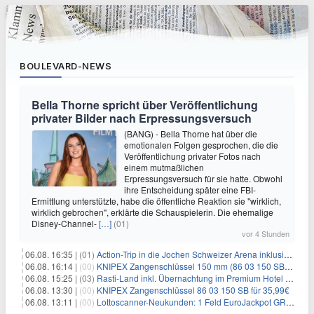
BOULEVARD-NEWS
Bella Thorne spricht über Veröffentlichung
privater Bilder nach Erpressungsversuch
(BANG) - Bella Thorne hat über die
emotionalen Folgen gesprochen, die die
Veröffentlichung privater Fotos nach
einem mutmaßlichen
Erpressungsversuch für sie hatte. Obwohl
ihre Entscheidung später eine FBI-
Ermittlung unterstützte, habe die öffentliche Reaktion sie "wirklich,
wirklich gebrochen", erklärte die Schauspielerin. Die ehemalige
Disney-Channel-
[…]
(01)
vor 4 Stunden
06.08. 16:35 |
(01)
Action-Trip in die Jochen Schweizer Arena inklusive Premium Hotel und Frühstück ab 59€ p.P.
06.08. 16:14 |
(00)
KNIPEX Zangenschlüssel 150 mm (86 03 150 SB) für 35,99€
06.08. 15:25 |
(03)
Rasti-Land inkl. Übernachtung im Premium Hotel ab 69€ p.P.
06.08. 13:30 |
(00)
KNIPEX Zangenschlüssel 86 03 150 SB für 35,99€
06.08. 13:11 |
(00)
Lottoscanner-Neukunden: 1 Feld EuroJackpot GRATIS spielen