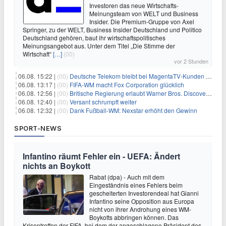
Investoren das neue Wirtschafts-
Meinungsteam von WELT und Business
Insider. Die Premium-Gruppe von Axel
Springer, zu der WELT, Business Insider Deutschland und Politico
Deutschland gehören, baut ihr wirtschaftspolitisches
Meinungsangebot aus. Unter dem Titel „Die Stimme der
Wirtschaft“
[…]
(00)
vor 2 Stunden
06.08. 15:22 |
(00)
Deutsche Telekom bleibt bei MagentaTV-Kunden vage
06.08. 13:17 |
(00)
FIFA-WM macht Fox Corporation glücklich
06.08. 12:56 |
(00)
Britische Regierung erlaubt Warner Bros. Discovery-Übernahme
06.08. 12:40 |
(00)
Versant schrumpft weiter
06.08. 12:32 |
(00)
Dank Fußball-WM: Nexstar erhöht den Gewinn
SPORT-NEWS
Infantino räumt Fehler ein - UEFA: Ändert
nichts an Boykott
Rabat (dpa) - Auch mit dem
Eingeständnis eines Fehlers beim
gescheiterten Investorendeal hat Gianni
Infantino seine Opposition aus Europa
nicht von ihrer Androhung eines WM-
Boykotts abbringen können. Das
Krisentreffen der FIFA, bei dem der angeschlagene Präsident des