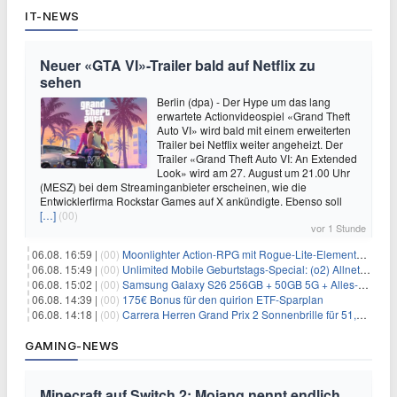
IT-NEWS
Neuer «GTA VI»-Trailer bald auf Netflix zu
sehen
Berlin (dpa) - Der Hype um das lang
erwartete Actionvideospiel «Grand Theft
Auto VI» wird bald mit einem erweiterten
Trailer bei Netflix weiter angeheizt. Der
Trailer «Grand Theft Auto VI: An Extended
Look» wird am 27. August um 21.00 Uhr
(MESZ) bei dem Streaminganbieter erscheinen, wie die
Entwicklerfirma Rockstar Games auf X ankündigte. Ebenso soll
[…]
(00)
vor 1 Stunde
06.08. 16:59 |
(00)
Moonlighter Action-RPG mit Rogue-Lite-Elementen kostenlos bei Steam
06.08. 15:49 |
(00)
Unlimited Mobile Geburtstags-Special: (o2) Allnet-Flats ab 14,99€/Monat
06.08. 15:02 |
(00)
Samsung Galaxy S26 256GB + 50GB 5G + Alles-Flat im Vodafone-Netz für 19,99€/Monat – eff. 0,20€/Monat
06.08. 14:39 |
(00)
175€ Bonus für den quirion ETF-Sparplan
06.08. 14:18 |
(00)
Carrera Herren Grand Prix 2 Sonnenbrille für 51,55€
GAMING-NEWS
Minecraft auf Switch 2: Mojang nennt endlich