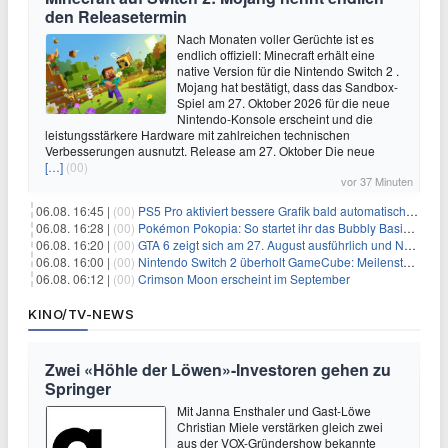
den Releasetermin
Nach Monaten voller Gerüchte ist es
endlich offiziell: Minecraft erhält eine
native Version für die Nintendo Switch 2 .
Mojang hat bestätigt, dass das Sandbox-
Spiel am 27. Oktober 2026 für die neue
Nintendo-Konsole erscheint und die
leistungsstärkere Hardware mit zahlreichen technischen
Verbesserungen ausnutzt. Release am 27. Oktober Die neue
[…]
(00)
vor 37 Minuten
06.08. 16:45 |
(00)
PS5 Pro aktiviert bessere Grafik bald automatisch, aber das Update ist kleiner als gedacht
06.08. 16:28 |
(00)
Pokémon Pokopia: So startet ihr das Bubbly Basin-DLC
06.08. 16:20 |
(00)
GTA 6 zeigt sich am 27. August ausführlich und Netflix bekommt sechs Stunden Vorsprung
06.08. 16:00 |
(00)
Nintendo Switch 2 überholt GameCube: Meilenstein schon nach kurzer Zeit erreicht
06.08. 06:12 |
(00)
Crimson Moon erscheint im September
KINO/TV-NEWS
Zwei «Höhle der Löwen»-Investoren gehen zu
Springer
Mit Janna Ensthaler und Gast-Löwe
Christian Miele verstärken gleich zwei
aus der VOX-Gründershow bekannte