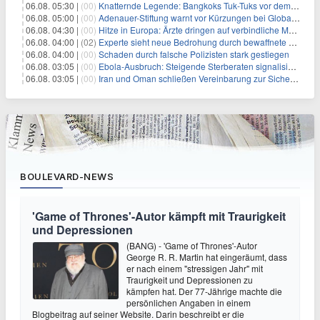
06.08. 05:30 |
(00)
Knatternde Legende: Bangkoks Tuk-Tuks vor dem Aus?
06.08. 05:00 |
(00)
Adenauer-Stiftung warnt vor Kürzungen bei Globaler Gesundheit
06.08. 04:30 |
(00)
Hitze in Europa: Ärzte dringen auf verbindliche Maßnahmen
06.08. 04:00 |
(02)
Experte sieht neue Bedrohung durch bewaffnete Drohnen
06.08. 04:00 |
(00)
Schaden durch falsche Polizisten stark gestiegen
06.08. 03:05 |
(00)
Ebola-Ausbruch: Steigende Sterberaten signalisieren dringenden Bedarf an verbesserter Gesundheitsinfrastruktur
06.08. 03:05 |
(00)
Iran und Oman schließen Vereinbarung zur Sicherung des Schiffsverkehrs durch die Straße von Hormuz
BOULEVARD-NEWS
'Game of Thrones'-Autor kämpft mit Traurigkeit
und Depressionen
(BANG) - 'Game of Thrones'-Autor
George R. R. Martin hat eingeräumt, dass
er nach einem "stressigen Jahr" mit
Traurigkeit und Depressionen zu
kämpfen hat. Der 77-Jährige machte die
persönlichen Angaben in einem
Blogbeitrag auf seiner Website. Darin beschreibt er die