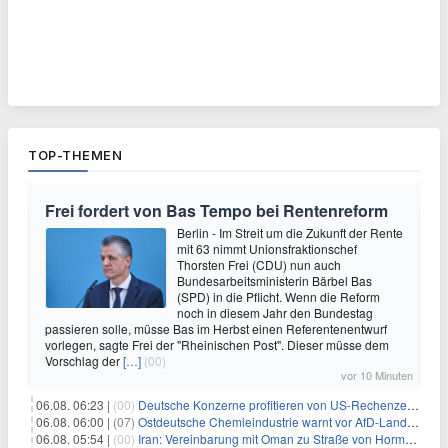
TOP-THEMEN
Frei fordert von Bas Tempo bei Rentenreform
Berlin - Im Streit um die Zukunft der Rente
mit 63 nimmt Unionsfraktionschef
Thorsten Frei (CDU) nun auch
Bundesarbeitsministerin Bärbel Bas
(SPD) in die Pflicht. Wenn die Reform
noch in diesem Jahr den Bundestag
passieren solle, müsse Bas im Herbst einen Referentenentwurf
vorlegen, sagte Frei der "Rheinischen Post". Dieser müsse dem
Vorschlag der
[…]
(00)
vor 10 Minuten
06.08. 06:23 |
(00)
Deutsche Konzerne profitieren von US-Rechenzentrums-Boom
06.08. 06:00 |
(07)
Ostdeutsche Chemieindustrie warnt vor AfD-Landesregierung
06.08. 05:54 |
(00)
Iran: Vereinbarung mit Oman zu Straße von Hormus fast fertig