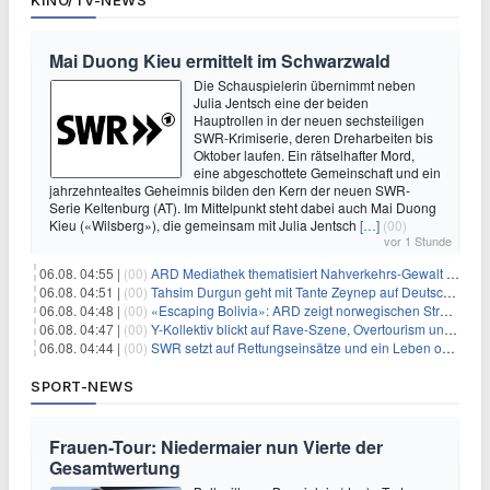
KINO/TV-NEWS
Mai Duong Kieu ermittelt im Schwarzwald
Die Schauspielerin übernimmt neben
Julia Jentsch eine der beiden
Hauptrollen in der neuen sechsteiligen
SWR-Krimiserie, deren Dreharbeiten bis
Oktober laufen. Ein rätselhafter Mord,
eine abgeschottete Gemeinschaft und ein
jahrzehntealtes Geheimnis bilden den Kern der neuen SWR-
Serie Keltenburg (AT). Im Mittelpunkt steht dabei auch Mai Duong
Kieu («Wilsberg»), die gemeinsam mit Julia Jentsch
[…]
(00)
vor 1 Stunde
06.08. 04:55 |
(00)
ARD Mediathek thematisiert Nahverkehrs-Gewalt und Soldatinnen
06.08. 04:51 |
(00)
Tahsim Durgun geht mit Tante Zeynep auf Deutschlandreise
06.08. 04:48 |
(00)
«Escaping Bolivia»: ARD zeigt norwegischen Streaminghit
06.08. 04:47 |
(00)
Y-Kollektiv blickt auf Rave-Szene, Overtourism und Pokémon-Kult
06.08. 04:44 |
(00)
SWR setzt auf Rettungseinsätze und ein Leben ohne Smartphone
SPORT-NEWS
Frauen-Tour: Niedermaier nun Vierte der
Gesamtwertung