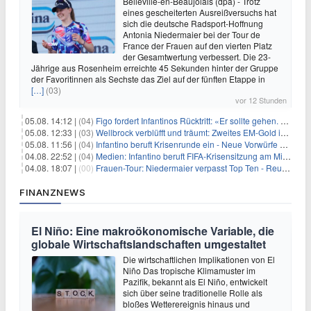
Belleville-en-Beaujolais (dpa) - Trotz
eines gescheiterten Ausreißversuchs hat
sich die deutsche Radsport-Hoffnung
Antonia Niedermaier bei der Tour de
France der Frauen auf den vierten Platz
der Gesamtwertung verbessert. Die 23-
Jährige aus Rosenheim erreichte 45 Sekunden hinter der Gruppe
der Favoritinnen als Sechste das Ziel auf der fünften Etappe in
[…]
(03)
vor 12 Stunden
05.08. 14:12 |
(04)
Figo fordert Infantinos Rücktritt: «Er sollte gehen. Jetzt»
05.08. 12:33 |
(03)
Wellbrock verblüfft und träumt: Zweites EM-Gold in Paris
05.08. 11:56 |
(04)
Infantino beruft Krisenrunde ein - Neue Vorwürfe gegen FIFA
04.08. 22:52 |
(04)
Medien: Infantino beruft FIFA-Krisensitzung am Mittwoch ein
04.08. 18:07 |
(00)
Frauen-Tour: Niedermaier verpasst Top Ten - Reusser siegt
FINANZNEWS
El Niño: Eine makroökonomische Variable, die
globale Wirtschaftslandschaften umgestaltet
Die wirtschaftlichen Implikationen von El
Niño Das tropische Klimamuster im
Pazifik, bekannt als El Niño, entwickelt
sich über seine traditionelle Rolle als
bloßes Wetterereignis hinaus und