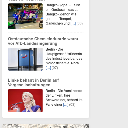
Bangkok (dpa) - Es ist
ein Geräusch, das zu
Bangkok gehört wie
goldene Tempel,
Garküchen und
[…]
(00)
Ostdeutsche Chemieindustrie warnt
vor AfD-Landesregierung
Berlin - Die
Hauptgeschäftsführerin
des Industrieverbandes
Nordostchemie, Nora
[…]
(07)
Linke beharrt in Berlin auf
Vergesellschaftungen
Berlin - Die Vorsitzende
der Linken, Ines
Schwerdtner, beharrt im
Falle einer
[…]
(03)