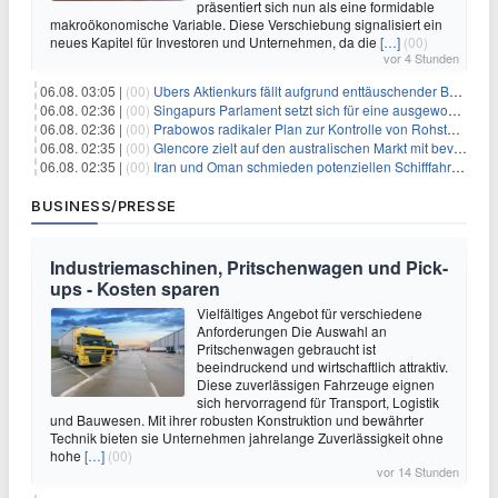
präsentiert sich nun als eine formidable
makroökonomische Variable. Diese Verschiebung signalisiert ein
neues Kapitel für Investoren und Unternehmen, da die
[…]
(00)
vor 4 Stunden
06.08. 03:05 |
(00)
Ubers Aktienkurs fällt aufgrund enttäuschender Buchungsprognose
06.08. 02:36 |
(00)
Singapurs Parlament setzt sich für eine ausgewogene wirtschaftliche Zukunft ein
06.08. 02:36 |
(00)
Prabowos radikaler Plan zur Kontrolle von Rohstoffexporten steht vor konkurrierenden Visionen
06.08. 02:35 |
(00)
Glencore zielt auf den australischen Markt mit bevorstehendem Sekundärlisting
06.08. 02:35 |
(00)
Iran und Oman schmieden potenziellen Schifffahrtsvertrag im Hormuskanal
BUSINESS/PRESSE
Industriemaschinen, Pritschenwagen und Pick-
ups - Kosten sparen
Vielfältiges Angebot für verschiedene
Anforderungen Die Auswahl an
Pritschenwagen gebraucht ist
beeindruckend und wirtschaftlich attraktiv.
Diese zuverlässigen Fahrzeuge eignen
sich hervorragend für Transport, Logistik
und Bauwesen. Mit ihrer robusten Konstruktion und bewährter
Technik bieten sie Unternehmen jahrelange Zuverlässigkeit ohne
hohe
[…]
(00)
vor 14 Stunden