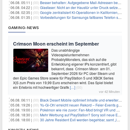
06.08. 05:11 |
(00)
Besser behalten: Aufgegebene Mail-Adressen bergen Gefahren
06.08. 04:22 |
(00)
Glasfaser: Nicht an der Haustür unter Druck setzen lassen
06.08. 02:35 |
(00)
Google zentralisiert KI-Operationen in Kalifornien, um Rivale Anthropic und OpenAI zu überholen
06.08. 01:35 |
(00)
Vorbestellungen für Samsungs faltbares Telefon steigen um 30 % in einem wettbewerbsintensiven Markt
GAMING-NEWS
Crimson Moon erscheint im September
Das unabhängige
Videospielunternehmen
ProbablyMonsters, das sich auf die
Entwicklung eigener IPs konzentriert, gibt
bekannt, dass Crimson Moon am 01.
September 2026 für PC über Steam und
den Epic Games Store sowie für PlayStation 5 und XBOX Series
X|S zum Preis von 19,99 Euro erscheinen wird. Das Spiel bietet
ein Erlebnis mit hochwertiger Grafik
[…]
(00)
vor 42 Minuten
06.08. 06:11 |
(00)
Black Desert Mobile optimiert Inhalte und erweitert Treasure Access
05.08. 19:26 |
(00)
Yu‑Gi‑Oh! erreicht neuen Rekord – Feier‑Events gestartet
05.08. 19:00 |
(00)
Pokémon wie nie zuvor: Fan-Mod bringt VR und Ego-Perspektive nach Kanto
05.08. 18:30 |
(00)
Mehr Werbung auf PlayStation? Sony soll neue Einnahmequellen prüfen
05.08. 18:00 |
(00)
30 Jahre Resident Evil werden begehbar, samt „lebensgroßem Leon“