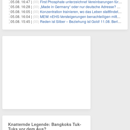
05.08. 16:47 |
(00)
First Phosphate unterzeichnet Vereinbarungen für nicht zu refundierende Zuwendungen in Höhe von 4,84 Mio. $ von der kanadischen Regierung für Straßeninfrastruktur und Stromübertragungsleitungen
05.08. 16:28 |
(00)
„Made in Germany“ oder nur deutsche Adresse? So erkennen Sie, wo Ihre Leiterplatten wirklich gefertigt werden
05.08. 16:05 |
(00)
Konzentration trainieren, wo das Leben stattfindet: Mobile EEG-Technologie bringt Neurofeedback in den Alltag
05.08. 16:04 |
(00)
MEW: nEHS-Versteigerungen benachteiligen mittelständische Unternehmen
05.08. 15:45 |
(00)
Reden ist Silber – Beziehung ist Gold! 11.08. Berlin – 18:30 Uhr
Knatternde Legende: Bangkoks Tuk-
Tuks vor dem Aus?