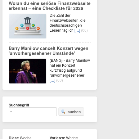
Woran du eine seriöse Finanzwebseite
erkennst – eine Checkliste für 2026
Die Zahl der
Finanzwebseiten, die
deutschsprachigen
Lesern täglich
[…]
(00)
Barry Manilow cancelt Konzert wegen
'unvorhergesehener Umstände'
(BANG) - Barry Manilow
hat ein Konzert
kurzfristig aufgrund
"unvorhergesehener
[…]
(00)
Suchbegriff
suchen
Diese
Woche
Vorletzte
Woche