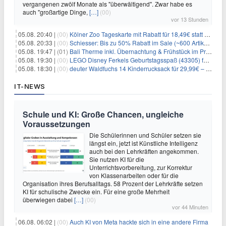
vergangenen zwölf Monate als "überwältigend". Zwar habe es
auch "großartige Dinge,
[…]
(00)
vor 13 Stunden
05.08. 20:40 |
(00)
Kölner Zoo Tageskarte mit Rabatt für 18,49€ statt 29,50€ – einlösbar bis Dezember
05.08. 20:33 |
(00)
Schiesser: Bis zu 50% Rabatt im Sale (~600 Artikel zur Auswahl)
05.08. 19:47 |
(01)
Bali Therme inkl. Übernachtung & Frühstück im Premium Hotel (Bad Oeynhausen) ab 89€ p.P.
05.08. 19:30 |
(00)
LEGO Disney Ferkels Geburtstagsspaß (43305) für 29,10€
05.08. 18:30 |
(00)
deuter Waldfuchs 14 Kinderrucksack für 29,99€ – Amber-maple
IT-NEWS
Schule und KI: Große Chancen, ungleiche
Voraussetzungen
Die Schülerinnen und Schüler setzen sie
längst ein, jetzt ist Künstliche Intelligenz
auch bei den Lehrkräften angekommen.
Sie nutzen KI für die
Unterrichtsvorbereitung, zur Korrektur
von Klassenarbeiten oder für die
Organisation ihres Berufsalltags. 58 Prozent der Lehrkräfte setzen
KI für schulische Zwecke ein. Für eine große Mehrheit
überwiegen dabei
[…]
(00)
vor 44 Minuten
06.08. 06:02 |
(00)
Auch KI von Meta hackte sich in eine andere Firma