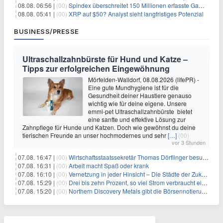
08.08. 06:56 |
(00)
Spindex überschreitet 150 Millionen erfasste Gaming-Ereignisse in Echtzeit-Datenpipeline
08.08. 05:41 |
(00)
XRP auf $50? Analyst sieht langfristiges Potenzial
BUSINESS/PRESSE
Ultraschallzahnbürste für Hund und Katze –
Tipps zur erfolgreichen Eingewöhnung
Mörfelden-Walldorf, 08.08.2026 (lifePR) -
Eine gute Mundhygiene ist für die
Gesundheit deiner Haustiere genauso
wichtig wie für deine eigene. Unsere
emmi-pet Ultraschallzahnbürste bietet
eine sanfte und effektive Lösung zur
Zahnpflege für Hunde und Katzen. Doch wie gewöhnst du deine
tierischen Freunde an unser hochmodernes und sehr
[…]
(00)
vor 3 Stunden
07.08. 16:47 |
(00)
Wirtschaftsstaatssekretär Thomas Dörflinger besucht Handwerksbetrieb im Kammerbezirk Freiburg
07.08. 16:31 |
(00)
Arbeit macht Spaß oder krank
07.08. 16:10 |
(00)
Vernetzung in jeder Hinsicht – Die Städte der Zukunft sind grün-blau
07.08. 15:29 |
(00)
Drei bis zehn Prozent, so viel Strom verbraucht ein Aufzug im Gebäude
07.08. 15:20 |
(00)
Northern Discovery Metals gibt die Börsennotierung an der Frankfurter Wertpapierbörse bekannt