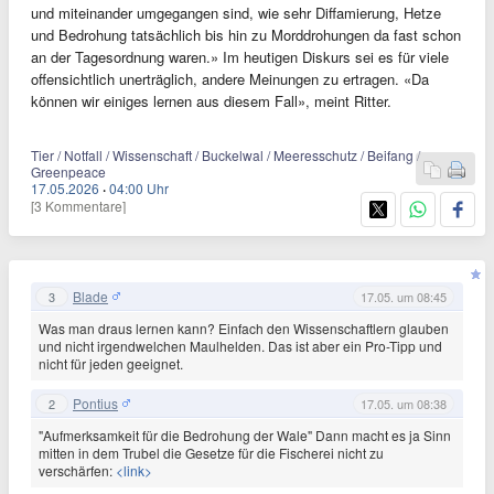
und miteinander umgegangen sind, wie sehr Diffamierung, Hetze
und Bedrohung tatsächlich bis hin zu Morddrohungen da fast schon
an der Tagesordnung waren.» Im heutigen Diskurs sei es für viele
offensichtlich unerträglich, andere Meinungen zu ertragen. «Da
können wir einiges lernen aus diesem Fall», meint Ritter.
Tier / Notfall / Wissenschaft / Buckelwal / Meeresschutz / Beifang /
Greenpeace
17.05.2026
·
04:00 Uhr
[3 Kommentare]
Blade
3
17.05. um 08:45
Was man draus lernen kann? Einfach den Wissenschaftlern glauben
und nicht irgendwelchen Maulhelden. Das ist aber ein Pro-Tipp und
nicht für jeden geeignet.
Pontius
2
17.05. um 08:38
"Aufmerksamkeit für die Bedrohung der Wale" Dann macht es ja Sinn
mitten in dem Trubel die Gesetze für die Fischerei nicht zu
verschärfen:
<link>