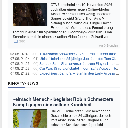
GTA 6 erscheint am 19. November 2026,
doch über einen neuen Online-Modus
wissen wir erstaunlich wenig. Rockstar
Games bewirbt Grand Theft Auto VI
bislang ausdrücklich als „Single Player
Experience“. Genau diese Formulierung
sorgt nun erneut für Spekulationen. Bloomberg-Journalist Jason
Schreier sprach in einem aktuellen Video über die Zukunft von
[…]
(00)
vor 3 Stunden
08.08. 07:41 |
(00)
THQ Nordic Showcase 2026 – Erhaltet mehr Informationen
07.08. 21:24 |
(01)
Ubisoft feiert das 25-jährige Jubiläum der Tom Clancy’s Ghost Recon-Reihe
07.08. 21:23 |
(00)
Serious Sam: Shatterverse lädt zum Playtest – und erscheint schon bald!
07.08. 21:23 |
(00)
Car Was Simulator startet in den Early Access – bald gehts los!
07.08. 21:22 |
(00)
Expeditions: Samurai – Start in den Early Access ab heute im feudalen Japan
KINO/TV-NEWS
«einfach Mensch» begleitet Robin Schmetzers
Kampf gegen eine seltene Krankheit
Die ZDF-Reihe erzählt die bewegende
Geschichte eines 26-Jährigen, der sich
trotz einer unheilbaren Diagnose und
schwerer Schicksalsschläge nicht