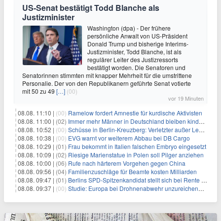
US-Senat bestätigt Todd Blanche als
Justizminister
Washington (dpa) - Der frühere
persönliche Anwalt von US-Präsident
Donald Trump und bisherige Interims-
Justizminister, Todd Blanche, ist als
regulärer Leiter des Justizressorts
bestätigt worden. Die Senatoren und
Senatorinnen stimmten mit knapper Mehrheit für die umstrittene
Personalie. Der von den Republikanern geführte Senat votierte
mit 50 zu 49
[…]
(00)
vor 19 Minuten
08.08. 11:10 |
(00)
Ramelow fordert Amnestie für kurdische Aktivisten
08.08. 11:00 |
(02)
Immer mehr Männer in Deutschland bleiben kinderlos
08.08. 10:52 |
(00)
Schüsse in Berlin-Kreuzberg: Verletzter außer Lebensgefahr
08.08. 10:38 |
(00)
EVG warnt vor weiterem Abbau bei DB Cargo
08.08. 10:29 |
(01)
Frau bekommt in Italien falschen Embryo eingesetzt
08.08. 10:09 |
(02)
Riesige Marienstatue in Polen soll Pilger anziehen
08.08. 10:00 |
(06)
Rufe nach härterem Vorgehen gegen China
08.08. 09:56 |
(04)
Familienzuschläge für Beamte kosten Milliarden
08.08. 09:47 |
(01)
Berlins SPD-Spitzenkandidat stellt sich bei Rente mit 63 quer
08.08. 09:37 |
(00)
Studie: Europa bei Drohnenabwehr unzureichend vorbereitet