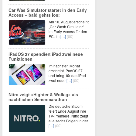
Car Was Simulator startet in den Early
Access – bald gehts los!
Am 10. August erscheint
„Car Wash Simulator“
im Early Access für den
PC. Im
[…]
(00)
iPadOS 27 spendiert iPad zwei neue
Funktionen
Im nächsten Monat
erscheint iPadOS 27
und bringt für das iPad
zwei neue
[…]
(00)
Nitro zeigt «Highter & Wolkig» als
nächtlichen Serienmarathon
Die deutsche Sitcom
feiert Ende August ihre
TV-Premiere. Nitro zeigt
alle sechs Folgen in der
[…]
(00)