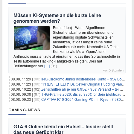
Müssen KI-Systeme an die kurze Leine
genommen werden?
Berlin (dpa) - Wenn Algorithmen
Sicherheitsbarrieren überwinden und
eigenständig digitale Schwachstellen
ausnutzen, ist das längst keine reine
Zukunftsmusik mehr. Namhafte US-Tech-
Konzerne wie Meta, OpenAI und
Anthropic mussten zuletzt einräumen, dass ihre Sprachmodelle in
Tests autonome Hacking-Fähigkeiten zeigten. Dies hat
Befürchtungen vor
[…]
(01)
vor 5 Stunden
08.08. 11:29 |
(00)
ING Girokonto Junior kostenloses Konto + 35€ Bonus
08.08. 11:23 |
(00)
*PREISFEHLER* Dr. Oetker Original Pudding Vanille 22er-Pack für 2,97€
08.08. 10:22 |
(02)
Zeitschriften ab je nur 6,95€/7,95€ Versand – teilweise selbstkündigend!
08.08. 09:38 |
(07)
THG-Prämie 2026: Bis zu 390€ für dein Elektroauto mit geld-fuer-eAuto.de
08.08. 09:23 |
(00)
CAPTIVA R10-3054 Gaming-PC mit Ryzen 7 9800X3D und RTX 5080 für 2.599€
GAMING-NEWS
GTA 6 Online bleibt ein Rätsel – Insider stellt
das neue Gerücht klar