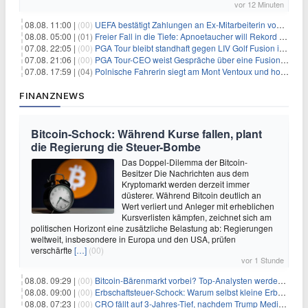
vor 12 Minuten
08.08. 11:00 |
(00)
UEFA bestätigt Zahlungen an Ex-Mitarbeiterin von Infantino
08.08. 05:00 |
(01)
Freier Fall in die Tiefe: Apnoetaucher will Rekord brechen
07.08. 22:05 |
(00)
PGA Tour bleibt standhaft gegen LIV Golf Fusion in einem sich wandelnden Sportumfeld
07.08. 21:06 |
(00)
PGA Tour-CEO weist Gespräche über eine Fusion mit LIV Golf zurück und bekräftigt die Wettbewerbslandschaft
07.08. 17:59 |
(04)
Polnische Fahrerin siegt am Mont Ventoux und holt Tour-Gelb
FINANZNEWS
Bitcoin-Schock: Während Kurse fallen, plant
die Regierung die Steuer-Bombe
Das Doppel-Dilemma der Bitcoin-
Besitzer Die Nachrichten aus dem
Kryptomarkt werden derzeit immer
düsterer. Während Bitcoin deutlich an
Wert verliert und Anleger mit erheblichen
Kursverlisten kämpfen, zeichnet sich am
politischen Horizont eine zusätzliche Belastung ab: Regierungen
weltweit, insbesondere in Europa und den USA, prüfen
verschärfte
[…]
(00)
vor 1 Stunde
08.08. 09:29 |
(00)
Bitcoin-Bärenmarkt vorbei? Top-Analysten werden optimistisch, aber die Geschichte sagt etwas anderes
08.08. 09:00 |
(00)
Erbschaftsteuer-Schock: Warum selbst kleine Erbschaften den Fiskus Millionen kosten
08.08. 07:23 |
(00)
CRO fällt auf 3-Jahres-Tief, nachdem Trump Media zwei große Crypto.com-Deals storniert