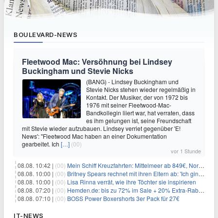
BOULEVARD-NEWS
Fleetwood Mac: Versöhnung bei Lindsey
Buckingham und Stevie Nicks
(BANG) - Lindsey Buckingham und
Stevie Nicks stehen wieder regelmäßig in
Kontakt. Der Musiker, der von 1972 bis
1976 mit seiner Fleetwood-Mac-
Bandkollegin liiert war, hat verraten, dass
es ihm gelungen ist, seine Freundschaft
mit Stevie wieder aufzubauen. Lindsey verriet gegenüber 'E!
News': "Fleetwood Mac haben an einer Dokumentation
gearbeitet. Ich
[…]
(00)
vor 1 Stunde
08.08. 10:42 |
(00)
Mein Schiff Kreuzfahrten: Mittelmeer ab 849€, Norwegen ab 999€ p.P.
08.08. 10:00 |
(00)
Britney Spears rechnet mit ihren Eltern ab: 'Ich ging zwei Monate lang auf die Knie und weinte'
08.08. 10:00 |
(00)
Lisa Rinna verrät, wie ihre Töchter sie inspirieren
08.08. 07:20 |
(00)
Hemden.de: bis zu 72% im Sale + 20% Extra-Rabatt dank Gutschein
08.08. 07:10 |
(00)
BOSS Power Boxershorts 3er Pack für 27€
IT-NEWS