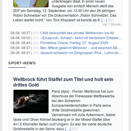
unterkriegen lässt. In einer neuen
Ausgabe von einfach Mensch stellt das
ZDF am Samstag, 12. September, um 12.00 Uhr den 26-jährigen
Robin Schmetzer vor. Die Dokumentation „Robin Schmetzer: Das
Leben wartet nicht! “ von Tom Khazaleh ist bereits ab 8.
[…]
(00)
vor 1 Stunde
08.08. 09:37 |
(00)
CNN beleuchtet das private Wettrennen ins All
08.08. 09:05 |
(00)
«Einspruch, Schatz!» kehrt mit tierischem Erbstreit zurück
08.08. 08:43 |
(00)
Primetime-Check: Freitag, 07. Augsut 2026
08.08. 08:37 |
(00)
Ben Affleck gewinnt Millionen – und beschert ABC Top-Quoten
08.08. 08:31 |
(00)
Gesamt schwach mit Zielgruppen-Plus - Lohnt sich First Dates Hotel doch?
SPORT-NEWS
Wellbrock führt Staffel zum Titel und holt sein
drittes Gold
Paris (dpa) - Florian Wellbrock hat zum
Abschluss der Freiwasser-Wettbewerbe
bei den Schwimm-
Europameisterschaften in Paris seine
dritte Goldmedaille gewonnen.
Gemeinsam mit Julia Ackermann, Isabel
Gose und Oliver Klemet bezwang er in der Mixed-Staffel über
4x1,5 Kilometer Italien und Ungarn. Es war die vierte deutsche
Goldmedaille in der Seine, dazu
[…]
(00)