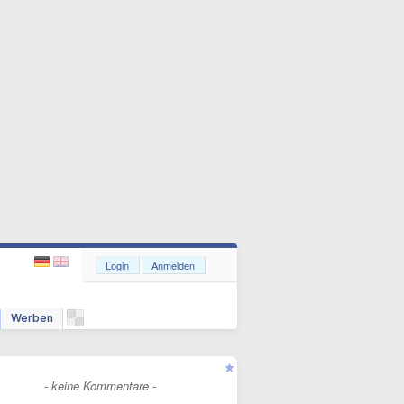
Login
Anmelden
Werben
- keine Kommentare -