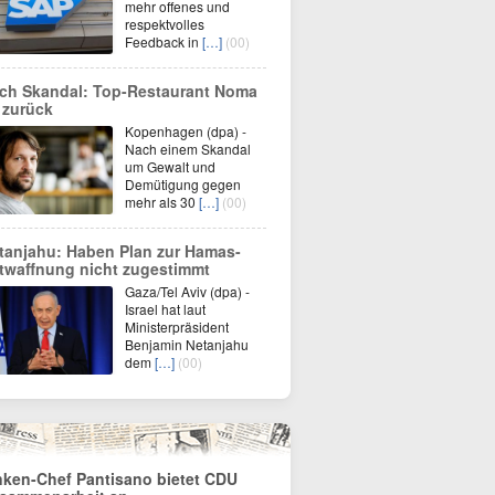
mehr offenes und
respektvolles
Feedback in
[…]
(00)
ch Skandal: Top-Restaurant Noma
t zurück
Kopenhagen (dpa) -
Nach einem Skandal
um Gewalt und
Demütigung gegen
mehr als 30
[…]
(00)
tanjahu: Haben Plan zur Hamas-
twaffnung nicht zugestimmt
Gaza/Tel Aviv (dpa) -
Israel hat laut
Ministerpräsident
Benjamin Netanjahu
dem
[…]
(00)
nken-Chef Pantisano bietet CDU