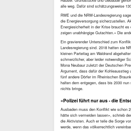
Häuser. Grundstücke und Gebäude gehör
alle weg. Dafür sind schätzungsweise 130
RWE und die NRW-Landesregierung sagen,
die Energieversorgung sicherzustellen. Ak
Energiesicherheit in der Krise braucht es 
zeigen unabhängige Gutachten.» Die and
Ein gravierender Unterschied zum Konflik
Landesregierung sind. 2018 hatten sie NR
kleinen Parteitag am Waldrand abgehalten,
schmerzlicher, aber leider notwendiger Sc
Mona Neubaur zuletzt der Deutschen Pres
Argument, dass dafür der Kohleausstieg 
fünf andere Dörfer im Rheinischen Braunk
halten dem entgegen, dass bis 2030 nun s
nichts bringe.
«Polizei führt nur aus - die En
Ausbaden muss den Konflikt wie schon 20
hätte sich vermeiden lassen», schrieb de
die Aktivisten. Auch er teile die Sorge 
werde, wenn das völkerrechtlich vereinbar