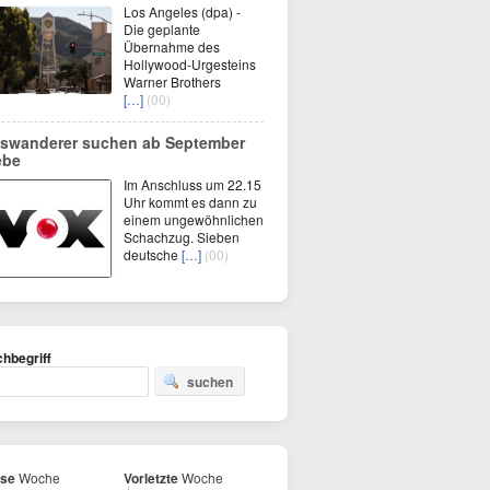
Los Angeles (dpa) -
Die geplante
Übernahme des
Hollywood-Urgesteins
Warner Brothers
[…]
(00)
swanderer suchen ab September
ebe
Im Anschluss um 22.15
Uhr kommt es dann zu
einem ungewöhnlichen
Schachzug. Sieben
deutsche
[…]
(00)
hbegriff
suchen
ese
Woche
Vorletzte
Woche