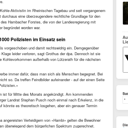
re.
ti-Kohle-Aktivistin im Rheinischen Tagebau und seit vergangenem
t durchaus eine überzeugendere rechtliche Grundlage für den
g des Hambacher Forstes, die von der Landesregierung mit
 begründet worden war.
Au
00 Polizisten im Einsatz sein
Li
 als vorgeschoben und damit rechtswidrig ein. Demgegenüber
 Klage leider verloren, sagt Grothus der dpa. Dennoch ist sie
e Kohlevorkommen außerhalb von Lützerath für die nächsten
h werbe immer dafür, dass man sich als Menschen begegnet. Bei
cht so. Da treffen Feindbilder aufeinander - auf der einen Seite
Polizisten.»
Suc
en ist für Mitte des Monats angekündigt. Am kommenden
rger Landrat Stephan Pusch noch einmal nach Erkelenz, in die
uf könnte es theoretisch losgehen, aber ein genauer Termin
a angereisten Verteidigern von «Hambi» gelten die Bewohner
Di
rden überwiegend dem bürgerlichen Spektrum zugerechnet.