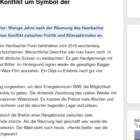
 Konflikt um Symbol der
vier: Wenige Jahre nach der Räumung des Hambacher
mer Konflikt zwischen Politik und Klimaaktivisten an.
h. Im Hambacher Forst befehdeten sich 2018 wochenlang
 Schutzhelmen. Menschliche Gesichter sah man kaum noch. In
ath ähnliche Szenen zu beobachten: Es gab Handgemenge mit
nd Böller. Im Hintergrund ragten wieder die gewaltigen Bagger
r-Wars-Film aussehen. Ein Déjà-vu-Erlebnis nach gut vier
ng vorgesehen, um dem Energiekonzern RWE die Möglichkeit
ohle zu geben. Die drohende Zerstörung des uralten Waldes mit
massiven Widerstand. Es kostete die Polizei viele Wochen und
ntieren und die darunter liegenden Lager aufzulösen.
r durch die Bretter einer Hängebrücke zwischen zwei
SA
efe stürzte. Als die Räumung fast geschafft war, wurde die
"L
erboten. Der Wald steht noch heute. «Hambi bleibt» war die
rchgesetzt.