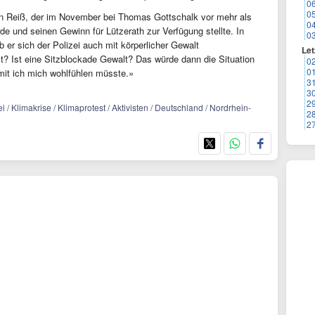
0
0
rten Reiß, der im November bei Thomas Gottschalk vor mehr als
0
e und seinen Gewinn für Lützerath zur Verfügung stellte. In
0
b er sich der Polizei auch mit körperlicher Gewalt
Let
t? Ist eine Sitzblockade Gewalt? Das würde dann die Situation
0
0
mit ich mich wohlfühlen müsste.»
3
3
2
 / Klimakrise / Klimaprotest / Aktivisten / Deutschland / Nordrhein-
2
2