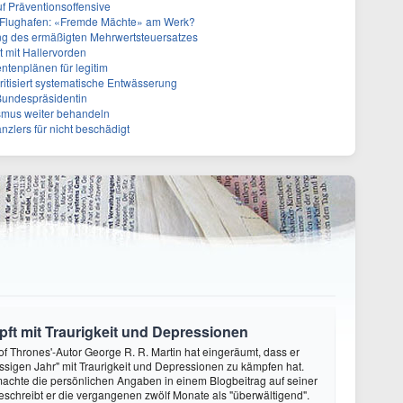
f Präventionsoffensive
 Flughafen: «Fremde Mächte» am Werk?
ffung des ermäßigten Mehrwertsteuersatzes
tt mit Hallervorden
entenplänen für legitim
itisiert systematische Entwässerung
 Bundespräsidentin
smus weiter behandeln
anzlers für nicht beschädigt
ft mit Traurigkeit und Depressionen
f Thrones'-Autor George R. R. Martin hat eingeräumt, dass er
ssigen Jahr" mit Traurigkeit und Depressionen zu kämpfen hat.
achte die persönlichen Angaben in einem Blogbeitrag auf seiner
eschreibt er die vergangenen zwölf Monate als "überwältigend".