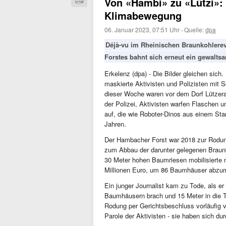
Von «Hambi» zu «Lützi»:
Klimabewegung
06. Januar 2023, 07:51 Uhr
·
Quelle:
dpa
Déjà-vu im Rheinischen Braunkohlere
Forstes bahnt sich erneut ein gewaltsa
Erkelenz (dpa) - Die Bilder gleichen sic
maskierte Aktivisten und Polizisten mit
dieser Woche waren vor dem Dorf Lützer
der Polizei, Aktivisten warfen Flaschen u
auf, die wie Roboter-Dinos aus einem Sta
Jahren.
Der Hambacher Forst war 2018 zur Rodu
zum Abbau der darunter gelegenen Braunk
30 Meter hohen Baumriesen mobilisierte 
Millionen Euro, um 86 Baumhäuser abzumo
Ein junger Journalist kam zu Tode, als e
Baumhäusern brach und 15 Meter in die Ti
Rodung per Gerichtsbeschluss vorläufig v
Parole der Aktivisten - sie haben sich du