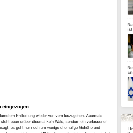
Na
is
Ne
En
n eingezogen
Kilometern Entfernung wieder von vorn loszugehen. Abermals
steht oben drüber diesmal kein Wald, sondern ein verlassener
l gesagt, es geht nur noch um wenige ehemalige Gehöfte und
Li