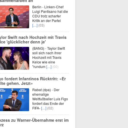
sammenarbeit an
Berlin - Linken-Chef
Luigi Pantisano hat die
CDU trotz scharfer
Kritik an der Partei
[…]
(03)
ylor Swift nach Hochzeit mit Travis
lce 'glücklicher denn je'
(BANG) - Taylor Swift
soll sich nach ihrer
Hochzeit mit Travis
Kelce wie eine
"rundum
[…]
(00)
go fordert Infantinos Rücktritt: «Er
llte gehen. Jetzt»
Rabat (dpa) - Der
ehemalige
Weltfußballer Luis Figo
fordert das Ende der
FIFA-
[…]
(02)
ozess zu Warner-Übernahme erst im
rz