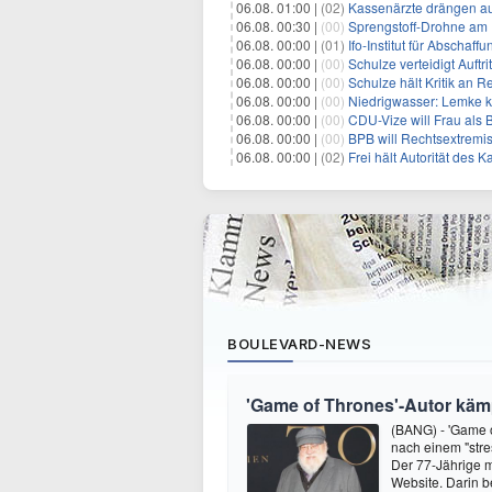
06.08. 01:00 |
(02)
Kassenärzte drängen au
06.08. 00:30 |
(00)
Sprengstoff-Drohne am
06.08. 00:00 |
(01)
Ifo-Institut für Abscha
06.08. 00:00 |
(00)
Schulze verteidigt Auftri
06.08. 00:00 |
(00)
Schulze hält Kritik an R
06.08. 00:00 |
(00)
Niedrigwasser: Lemke kr
06.08. 00:00 |
(00)
CDU-Vize will Frau als
06.08. 00:00 |
(00)
BPB will Rechtsextremi
06.08. 00:00 |
(02)
Frei hält Autorität des K
BOULEVARD-NEWS
'Game of Thrones'-Autor kämp
(BANG) - 'Game o
nach einem "stre
Der 77-Jährige m
Website. Darin b