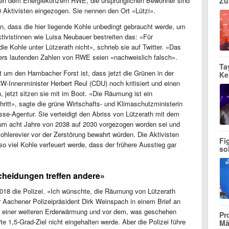
en dem Energiekonzern RWE, die ursprünglichen Bewohner sind
Zu
 Aktivisten eingezogen. Sie nennen den Ort «Lützi».
 dass die hier liegende Kohle unbedingt gebraucht werde, um
tivistinnen wie Luisa Neubauer bestreiten das: «Für
die Kohle unter Lützerath nicht», schrieb sie auf Twitter. «Das
ers lautenden Zahlen von RWE seien «nachweislich falsch».
Ta
t um den Hambacher Forst ist, dass jetzt die Grünen in der
Ke
W-Innenminister Herbert Reul (CDU) noch kritisiert und einen
 jetzt sitzen sie mit im Boot. «Die Räumung ist ein
hritt», sagte die grüne Wirtschafts- und Klimaschutzministerin
se-Agentur. Sie verteidigt den Abriss von Lützerath mit dem
um acht Jahre von 2038 auf 2030 vorgezogen worden sei und
ohlerevier vor der Zerstörung bewahrt würden. Die Aktivisten
Fi
o viel Kohle verfeuert werde, dass der frühere Ausstieg gar
so
tscheidungen treffen andere»
18 die Polizei. «Ich wünschte, die Räumung von Lützerath
r Aachener Polizeipräsident Dirk Weinspach in einem Brief an
vor einer weiteren Erderwärmung und vor dem, was geschehen
Pr
te 1,5-Grad-Ziel nicht eingehalten werde. Aber die Polizei führe
Mä