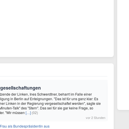
ergesellschaftungen
itzende der Linken, Ines Schwerdtner, beharrt im Falle einer
igung in Berlin auf Enteignungen. "Das ist für uns ganz klar: Es
iner Linken in der Regierung vergesellschaftet werden", sagte sie
nuten-Talk" des "Stern". Das sei für sie gar keine Frage, so
ter. "Wir müssen
[…]
(02)
vor 2 Stunden
r Frau als Bundespräsidentin aus