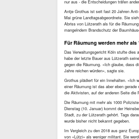
nur aus - die Entscheidungen träfen ande
Antje Grothus ist seit fast 20 Jahren An
Mai grüne Landtagsabgeordnete. Sie sieh
Abriss von Lützerath als für die Räumun
mangelndem Brandschutz der Baumhäuser
Für Räumung werden mehr als 10
Das Verwaltungsgericht Köln stufte dies
habe der letzte Bauer aus Lützerath seine
gegen die Räumung. «Ich glaube, dass di
Jahre reichen würden», sagte sie.
Grothus plädiert für ein Innehalten. «Ic
einer Räumung ist das aber eben gerade ni
die Aktivisten, auf der anderen Seite die 
Die Räumung mit mehr als 1000 Polizist
Dienstag (10. Januar) kommt der Heinsbe
Stadt, zu der Lützerath gehört. Tags dara
wurde bisher nicht bekannt gegeben.
Im Vergleich zu den 2018 aus ganz Europ
von «Lützi» als weniger militant. Sie we