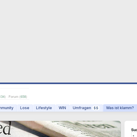
134
) · Forum (
658
)
munity
Lose
Lifestyle
WIN
Umfragen
Was ist klamm?
$$
Suc