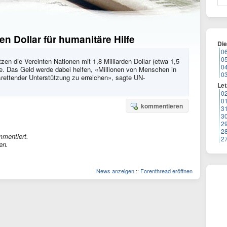
n Dollar für humanitäre Hilfe
Di
0
0
zen die Vereinten Nationen mit 1,8 Milliarden Dollar (etwa 1,5
0
ke. Das Geld werde dabei helfen, «Millionen von Menschen in
0
rettender Unterstützung zu erreichen», sagte UN-
Let
0
0
kommentieren
3
3
2
2
mmentiert.
2
en.
News anzeigen
::
Forenthread eröffnen