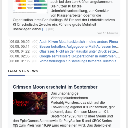
auch bei den Lehrkräften angekommen.
Sie nutzen KI für die
Unterrichtsvorbereitung, zur Korrektur
von Klassenarbeiten oder für die
Organisation ihres Berufsalltags. 58 Prozent der Lehrkräfte setzen
KI für schulische Zwecke ein. Für eine große Mehrheit
überwiegen dabei
[…]
(00)
vor 15 Minuten
06.08. 06:02 |
(00)
Auch KI von Meta hackte sich in eine andere Firma
06.08. 05:11 |
(00)
Besser behalten: Aufgegebene Mail-Adressen bergen Gefahren
06.08. 04:22 |
(00)
Glasfaser: Nicht an der Haustür unter Druck setzen lassen
06.08. 02:35 |
(00)
Google zentralisiert KI-Operationen in Kalifornien, um Rivale Anthropic und OpenAI zu überholen
06.08. 01:35 |
(00)
Vorbestellungen für Samsungs faltbares Telefon steigen um 30 % in einem wettbewerbsintensiven Markt
GAMING-NEWS
Crimson Moon erscheint im September
Das unabhängige
Videospielunternehmen
ProbablyMonsters, das sich auf die
Entwicklung eigener IPs konzentriert, gibt
bekannt, dass Crimson Moon am 01.
September 2026 für PC über Steam und
den Epic Games Store sowie für PlayStation 5 und XBOX Series
X|S zum Preis von 19,99 Euro erscheinen wird. Das Spiel bietet