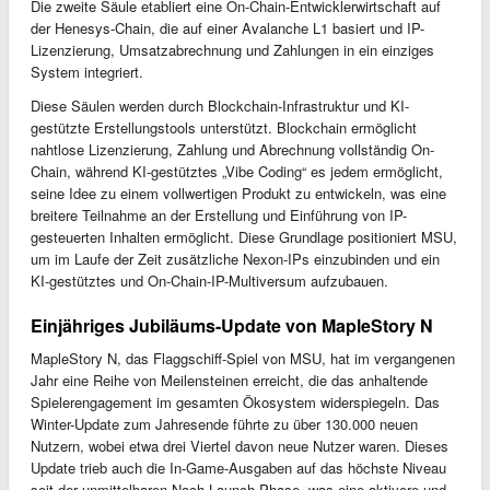
Die zweite Säule etabliert eine On-Chain-Entwicklerwirtschaft auf
der Henesys-Chain, die auf einer Avalanche L1 basiert und IP-
Lizenzierung, Umsatzabrechnung und Zahlungen in ein einziges
System integriert.
Diese Säulen werden durch Blockchain-Infrastruktur und KI-
gestützte Erstellungstools unterstützt. Blockchain ermöglicht
nahtlose Lizenzierung, Zahlung und Abrechnung vollständig On-
Chain, während KI-gestütztes „Vibe Coding“ es jedem ermöglicht,
seine Idee zu einem vollwertigen Produkt zu entwickeln, was eine
breitere Teilnahme an der Erstellung und Einführung von IP-
gesteuerten Inhalten ermöglicht. Diese Grundlage positioniert MSU,
um im Laufe der Zeit zusätzliche Nexon-IPs einzubinden und ein
KI-gestütztes und On-Chain-IP-Multiversum aufzubauen.
Einjähriges Jubiläums-Update von MapleStory N
MapleStory N, das Flaggschiff-Spiel von MSU, hat im vergangenen
Jahr eine Reihe von Meilensteinen erreicht, die das anhaltende
Spielerengagement im gesamten Ökosystem widerspiegeln. Das
Winter-Update zum Jahresende führte zu über 130.000 neuen
Nutzern, wobei etwa drei Viertel davon neue Nutzer waren. Dieses
Update trieb auch die In-Game-Ausgaben auf das höchste Niveau
seit der unmittelbaren Nach-Launch-Phase, was eine aktivere und