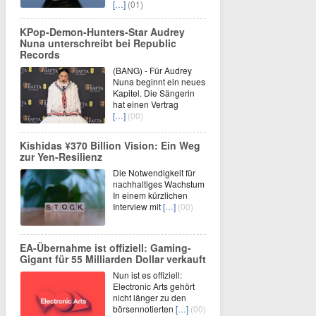
[…]
(01)
KPop-Demon-Hunters-Star Audrey
Nuna unterschreibt bei Republic
Records
(BANG) - Für Audrey
Nuna beginnt ein neues
Kapitel. Die Sängerin
hat einen Vertrag
[…]
(00)
Kishidas ¥370 Billion Vision: Ein Weg
zur Yen-Resilienz
Die Notwendigkeit für
nachhaltiges Wachstum
In einem kürzlichen
Interview mit
[…]
(00)
EA-Übernahme ist offiziell: Gaming-
Gigant für 55 Milliarden Dollar verkauft
Nun ist es offiziell:
Electronic Arts gehört
nicht länger zu den
börsennotierten
[…]
(00)