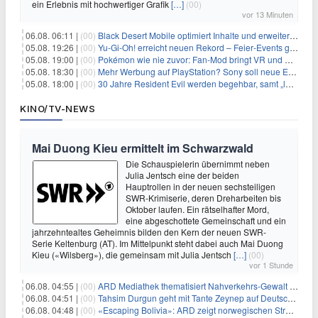
ein Erlebnis mit hochwertiger Grafik
[…]
(00)
vor 13 Minuten
06.08. 06:11 |
(00)
Black Desert Mobile optimiert Inhalte und erweitert Treasure Access
05.08. 19:26 |
(00)
Yu‑Gi‑Oh! erreicht neuen Rekord – Feier‑Events gestartet
05.08. 19:00 |
(00)
Pokémon wie nie zuvor: Fan-Mod bringt VR und Ego-Perspektive nach Kanto
05.08. 18:30 |
(00)
Mehr Werbung auf PlayStation? Sony soll neue Einnahmequellen prüfen
05.08. 18:00 |
(00)
30 Jahre Resident Evil werden begehbar, samt „lebensgroßem Leon“
KINO/TV-NEWS
Mai Duong Kieu ermittelt im Schwarzwald
Die Schauspielerin übernimmt neben
Julia Jentsch eine der beiden
Hauptrollen in der neuen sechsteiligen
SWR-Krimiserie, deren Dreharbeiten bis
Oktober laufen. Ein rätselhafter Mord,
eine abgeschottete Gemeinschaft und ein
jahrzehntealtes Geheimnis bilden den Kern der neuen SWR-
Serie Keltenburg (AT). Im Mittelpunkt steht dabei auch Mai Duong
Kieu («Wilsberg»), die gemeinsam mit Julia Jentsch
[…]
(00)
vor 1 Stunde
06.08. 04:55 |
(00)
ARD Mediathek thematisiert Nahverkehrs-Gewalt und Soldatinnen
06.08. 04:51 |
(00)
Tahsim Durgun geht mit Tante Zeynep auf Deutschlandreise
06.08. 04:48 |
(00)
«Escaping Bolivia»: ARD zeigt norwegischen Streaminghit