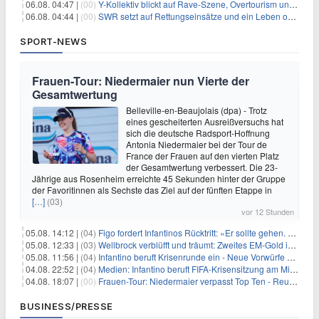
06.08. 04:47 |
(00)
Y-Kollektiv blickt auf Rave-Szene, Overtourism und Pokémon-Kult
06.08. 04:44 |
(00)
SWR setzt auf Rettungseinsätze und ein Leben ohne Smartphone
SPORT-NEWS
Frauen-Tour: Niedermaier nun Vierte der
Gesamtwertung
Belleville-en-Beaujolais (dpa) - Trotz
eines gescheiterten Ausreißversuchs hat
sich die deutsche Radsport-Hoffnung
Antonia Niedermaier bei der Tour de
France der Frauen auf den vierten Platz
der Gesamtwertung verbessert. Die 23-
Jährige aus Rosenheim erreichte 45 Sekunden hinter der Gruppe
der Favoritinnen als Sechste das Ziel auf der fünften Etappe in
[…]
(03)
vor 12 Stunden
05.08. 14:12 |
(04)
Figo fordert Infantinos Rücktritt: «Er sollte gehen. Jetzt»
05.08. 12:33 |
(03)
Wellbrock verblüfft und träumt: Zweites EM-Gold in Paris
05.08. 11:56 |
(04)
Infantino beruft Krisenrunde ein - Neue Vorwürfe gegen FIFA
04.08. 22:52 |
(04)
Medien: Infantino beruft FIFA-Krisensitzung am Mittwoch ein
04.08. 18:07 |
(00)
Frauen-Tour: Niedermaier verpasst Top Ten - Reusser siegt
BUSINESS/PRESSE