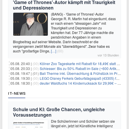
'Game of Thrones'-Autor kämpft mit Traurigkeit
und Depressionen
(BANG) - 'Game of Thrones'-Autor
George R. R. Martin hat eingeräumt, dass
er nach einem "stressigen Jahr" mit
Traurigkeit und Depressionen zu
kämpfen hat. Der 77-Jährige machte die
persönlichen Angaben in einem
Blogbeitrag auf seiner Website. Darin beschreibt er die
vergangenen zwölf Monate als "überwältigend". Zwar habe es
auch "großartige Dinge,
[…]
(00)
vor 13 Stunden
05.08. 20:40 |
(00)
Kölner Zoo Tageskarte mit Rabatt für 18,49€ statt 29,50€ – einlösbar bis Dezember
05.08. 20:33 |
(00)
Schiesser: Bis zu 50% Rabatt im Sale (~600 Artikel zur Auswahl)
05.08. 19:47 |
(01)
Bali Therme inkl. Übernachtung & Frühstück im Premium Hotel (Bad Oeynhausen) ab 89€ p.P.
05.08. 19:30 |
(00)
LEGO Disney Ferkels Geburtstagsspaß (43305) für 29,10€
05.08. 18:30 |
(00)
deuter Waldfuchs 14 Kinderrucksack für 29,99€ – Amber-maple
IT-NEWS
Schule und KI: Große Chancen, ungleiche
Voraussetzungen
Die Schülerinnen und Schüler setzen sie
längst ein, jetzt ist Künstliche Intelligenz