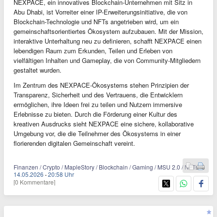
NEXPACE, ein innovatives Blockchain-Unternehmen mit Sitz in
Abu Dhabi, ist Vorreiter einer IP-Erweiterungsinitiative, die von
Blockchain-Technologie und NFTs angetrieben wird, um ein
gemeinschaftsorientiertes Ökosystem aufzubauen. Mit der Mission,
interaktive Unterhaltung neu zu definieren, schafft NEXPACE einen
lebendigen Raum zum Erkunden, Teilen und Erleben von
vielfältigen Inhalten und Gameplay, die von Community-Mitgliedern
gestaltet wurden.
Im Zentrum des NEXPACE-Ökosystems stehen Prinzipien der
Transparenz, Sicherheit und des Vertrauens, die Entwicklern
ermöglichen, ihre Ideen frei zu teilen und Nutzern immersive
Erlebnisse zu bieten. Durch die Förderung einer Kultur des
kreativen Ausdrucks sieht NEXPACE eine sichere, kollaborative
Umgebung vor, die die Teilnehmer des Ökosystems in einer
florierenden digitalen Gemeinschaft vereint.
Finanzen / Crypto / MapleStory / Blockchain / Gaming / MSU 2.0 / NFTs
14.05.2026
·
20:58 Uhr
[0 Kommentare]