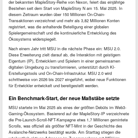
der bekannten MapleStory-Reihe von Nexon, feiert das einjährige
Bestehen seit dem Start von MapleStory N am 15. Mai 2025. In
diesem Zeitraum wurden über 150 Millionen On-Chain-
Transaktionen verzeichnet und mehr als 3,82 Millionen Konten
registriert, was die anhaltende Beteiligung einer globalen
Spielergemeinschaft und die kontinuierliche Entwicklung des
Ökosystems widerspiegelt.
Nach einem Jahr tritt MSU in die nächste Phase ein: MSU 2.0.
Diese Erweiterung zielt darauf ab, die Interaktion mit geistigem
Eigentum (IP), Entwicklern und Spielern in einer gemeinsamen
digitalen Umgebung zu transformieren, unterstützt durch KI-
Erstellungstools und On-Chain-Infrastruktur. MSU 2.0 wird
schrittweise von 2026 bis 2027 eingeführt, wobei neue Funktionen
für Entwickler entwickelt und bereitgestellt werden.
Ein Benchmark-Start, der neue Maßstäbe setzte
MSU startete im Mai 2025 als eines der größten Debüts im Web3-
Gaming-Ökosystem. Basierend auf der MapleStory-IP verzeichnete
die Pre-Launch-Scroll-NFT-Kampagne etwa 1,7 Millionen gemintete
Scrolls, was offiziell als größter NFT-Mint in der Geschichte des
Avalanche-Netzwerks bestätigt wurde. Am Starttag stiegen die