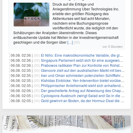
Druck auf die Erträge und
Anlegerstimmung Uber Technologies Inc.
erlebte den größten Rückgang des
Aktienkurses seit fast acht Monaten,
nachdem eine Buchungsprognose
veröffentlicht wurde, die lediglich mit den
Schätzungen der Analysten übereinstimmte. Dieses
enttäuschende Update hat Wellen in der Investmentgemeinschaft
geschlagen und die Sorgen über
[…]
(00)
vor 3 Stunden
06.08. 02:36 |
(00)
El Niño: Eine makroökonomische Variable, die globale Wirtschaftslandschaften umgestaltet
06.08. 02:36 |
(00)
Singapurs Parlament setzt sich für eine ausgewogene wirtschaftliche Zukunft ein
06.08. 02:36 |
(00)
Prabowos radikaler Plan zur Kontrolle von Rohstoffexporten steht vor konkurrierenden Visionen
06.08. 02:35 |
(00)
Glencore zielt auf den australischen Markt mit bevorstehendem Sekundärlisting
06.08. 02:35 |
(00)
Iran und Oman schmieden potenziellen Schifffahrtsvertrag im Hormuskanal
06.08. 02:35 |
(00)
Kishidas Einblicke: Yen-Intervention bietet vorübergehende Erleichterung, keine langfristige Lösung
06.08. 02:35 |
(00)
Philippinischer Anleihemarkt sieht sich anhaltendem Rückgang angesichts persistierender Inflationssorgen gegenüber
06.08. 02:06 |
(00)
Der gescheiterte Antrag auf Abweisung des Chapter 11 des ehemaligen Dolphin-CEOs
06.08. 02:05 |
(00)
Cyclospora-Ausbruch zwingt Salad and Go in die Insolvenz: Eine warnende Geschichte für Investoren
06.08. 02:05 |
(00)
Gold gewinnt an Boden, da der Hormuz-Deal die Zinserhöhungsängste lindert