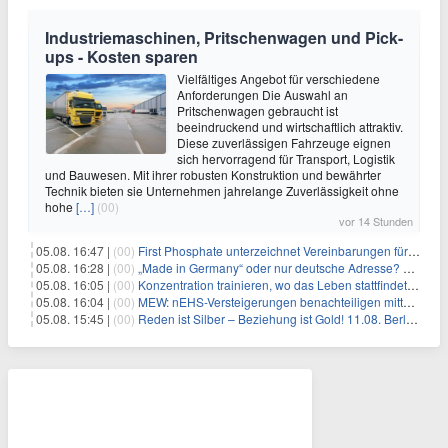
Industriemaschinen, Pritschenwagen und Pick-
ups - Kosten sparen
Vielfältiges Angebot für verschiedene
Anforderungen Die Auswahl an
Pritschenwagen gebraucht ist
beeindruckend und wirtschaftlich attraktiv.
Diese zuverlässigen Fahrzeuge eignen
sich hervorragend für Transport, Logistik
und Bauwesen. Mit ihrer robusten Konstruktion und bewährter
Technik bieten sie Unternehmen jahrelange Zuverlässigkeit ohne
hohe
[…]
(00)
vor 14 Stunden
05.08. 16:47 |
(00)
First Phosphate unterzeichnet Vereinbarungen für nicht zu refundierende Zuwendungen in Höhe von 4,84 Mio. $ von der kanadischen Regierung für Straßeninfrastruktur und Stromübertragungsleitungen
05.08. 16:28 |
(00)
„Made in Germany“ oder nur deutsche Adresse? So erkennen Sie, wo Ihre Leiterplatten wirklich gefertigt werden
05.08. 16:05 |
(00)
Konzentration trainieren, wo das Leben stattfindet: Mobile EEG-Technologie bringt Neurofeedback in den Alltag
05.08. 16:04 |
(00)
MEW: nEHS-Versteigerungen benachteiligen mittelständische Unternehmen
05.08. 15:45 |
(00)
Reden ist Silber – Beziehung ist Gold! 11.08. Berlin – 18:30 Uhr