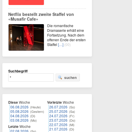
Netflix bestellt zweite Staffel von
«Musafir Cafe»
Die romantische
Dramaserie erhält eine
Fortsetzung. Nach dem
offenen Ende der ersten
Staffel
[…]
(00)
Suchbegriff
suchen
Diese
Woche
Vorletzte
Woche
06.08.2026
26.07.2026
(Heute)
(So)
05.08.2026
25.07.2026
(Gestern)
(Sa)
04.08.2026
24.07.2026
(Di)
(Fr)
03.08.2026
23.07.2026
(Mo)
(Do)
22.07.2026
(Mi)
Letzte
Woche
21.07.2026
(Di)
02.08.2026
(So)