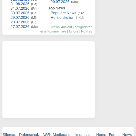
20.07.2026
(Mo)
01.08.2026
(Sa)
Top
News
31.07.2026
(Fr)
30.07.2026
Populäre News
(Do)
(14d)
29.07.2026
Heiß diskutiert
(Mi)
(14d)
28.07.2026
(Di)
27.07.2026
(Mo)
News-Ansicht konfigurieren
meine Kommentare
|
Ignore
|
Notifies
Sitemap
·
Datenschutz
·
AGB
·
Mediadaten
·
Impressum
·
Home
·
Forum
·
News
·