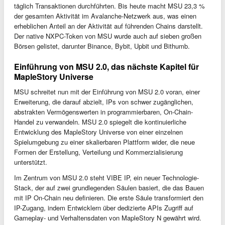
täglich Transaktionen durchführten. Bis heute macht MSU 23,3 %
der gesamten Aktivität im Avalanche-Netzwerk aus, was einen
erheblichen Anteil an der Aktivität auf führenden Chains darstellt.
Der native NXPC-Token von MSU wurde auch auf sieben großen
Börsen gelistet, darunter Binance, Bybit, Upbit und Bithumb.
Einführung von MSU 2.0, das nächste Kapitel für
MapleStory Universe
MSU schreitet nun mit der Einführung von MSU 2.0 voran, einer
Erweiterung, die darauf abzielt, IPs von schwer zugänglichen,
abstrakten Vermögenswerten in programmierbaren, On-Chain-
Handel zu verwandeln. MSU 2.0 spiegelt die kontinuierliche
Entwicklung des MapleStory Universe von einer einzelnen
Spielumgebung zu einer skalierbaren Plattform wider, die neue
Formen der Erstellung, Verteilung und Kommerzialisierung
unterstützt.
Im Zentrum von MSU 2.0 steht VIBE IP, ein neuer Technologie-
Stack, der auf zwei grundlegenden Säulen basiert, die das Bauen
mit IP On-Chain neu definieren. Die erste Säule transformiert den
IP-Zugang, indem Entwicklern über dedizierte APIs Zugriff auf
Gameplay- und Verhaltensdaten von MapleStory N gewährt wird.