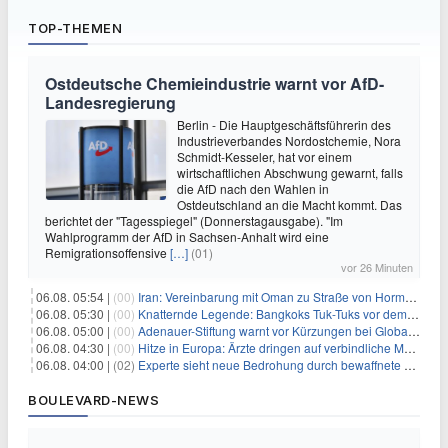
TOP-THEMEN
Ostdeutsche Chemieindustrie warnt vor AfD-
Landesregierung
Berlin - Die Hauptgeschäftsführerin des
Industrieverbandes Nordostchemie, Nora
Schmidt-Kesseler, hat vor einem
wirtschaftlichen Abschwung gewarnt, falls
die AfD nach den Wahlen in
Ostdeutschland an die Macht kommt. Das
berichtet der "Tagesspiegel" (Donnerstagausgabe). "Im
Wahlprogramm der AfD in Sachsen-Anhalt wird eine
Remigrationsoffensive
[…]
(01)
vor 26 Minuten
06.08. 05:54 |
(00)
Iran: Vereinbarung mit Oman zu Straße von Hormus fast fertig
06.08. 05:30 |
(00)
Knatternde Legende: Bangkoks Tuk-Tuks vor dem Aus?
06.08. 05:00 |
(00)
Adenauer-Stiftung warnt vor Kürzungen bei Globaler Gesundheit
06.08. 04:30 |
(00)
Hitze in Europa: Ärzte dringen auf verbindliche Maßnahmen
06.08. 04:00 |
(02)
Experte sieht neue Bedrohung durch bewaffnete Drohnen
BOULEVARD-NEWS