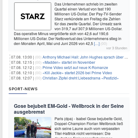
Das Unternehmen schrieb im zweiten
Quartal einen Verlust von fast 190
Millionen US-Dollar. Der Pay-TV-Sender
Starz verkündete am Freitag die Zahlen
für das zweite Quartal. Der Umsatz sank
von 319,7 auf 307,9 Millionen US-Dollar.
Das operative Minus vergrößerte sich von 42,6 auf 190,6
Millionen US-Dollar. Der Nettoverlust des Unternehmens stieg in
den Monaten April, Mai und Juni 2026 von 42,5
[…]
(00)
vor 3 Stunden
07.08. 13:00 |
(00)
Anthony Michael Hall: John Hughes sprach über eine Fortsetzung von 'The Breakfast Club'
07.08. 12:15 |
(00)
«Madden» startet im November
07.08. 12:12 |
(00)
Prime Video setzt auf neue K-Romanze
07.08. 12:10 |
(00)
«Kill Jackie» startet 2026 bei Prime Video
07.08. 12:07 |
(00)
Christian Zipfel dreht Liebesdrama «Pestizid»
SPORT-NEWS
Gose bejubelt EM-Gold - Wellbrock in der Seine
ausgebremst
Paris (dpa) - Isabel Gose bejubelte Gold,
Doppel-Champion Florian Wellbrock ließ
sich seine Laune auch vom verpassten
Titel-Hattrick nicht vermiesen: Die