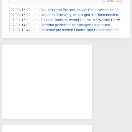
vor 4 Stunden
07.08. 15:29 |
(00)
Drei bis zehn Prozent, so viel Strom verbraucht ein Aufzug im Gebäude
07.08. 15:20 |
(00)
Northern Discovery Metals gibt die Börsennotierung an der Frankfurter Wertpapierbörse bekannt
07.08. 15:09 |
(00)
Zu viele Tools, zu wenig Überblick? Welche Software IT-Dienstleister wirklich brauchen
07.08. 14:09 |
(00)
Detektor gezielt an Messaufgabe anpassen
07.08. 13:47 |
(00)
Heliostar präsentiert Finanz- und Betriebsergebnis für das zweite Quartal 2026 mit Goldproduktion und Barreserven in Rekordhöhe