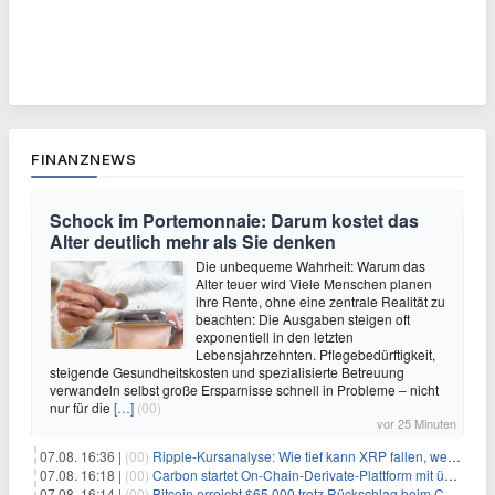
FINANZNEWS
Schock im Portemonnaie: Darum kostet das
Alter deutlich mehr als Sie denken
Die unbequeme Wahrheit: Warum das
Alter teuer wird Viele Menschen planen
ihre Rente, ohne eine zentrale Realität zu
beachten: Die Ausgaben steigen oft
exponentiell in den letzten
Lebensjahrzehnten. Pflegebedürftigkeit,
steigende Gesundheitskosten und spezialisierte Betreuung
verwandeln selbst große Ersparnisse schnell in Probleme – nicht
nur für die
[…]
(00)
vor 25 Minuten
07.08. 16:36 |
(00)
Ripple-Kursanalyse: Wie tief kann XRP fallen, wenn die $1-Unterstützung am Wochenende verloren geht?
07.08. 16:18 |
(00)
Carbon startet On-Chain-Derivate-Plattform mit über 950 Märkten in einem Konto
07.08. 16:14 |
(00)
Bitcoin erreicht $65.000 trotz Rückschlag beim CLARITY Act und fehlendem US-Iran-Abkommen