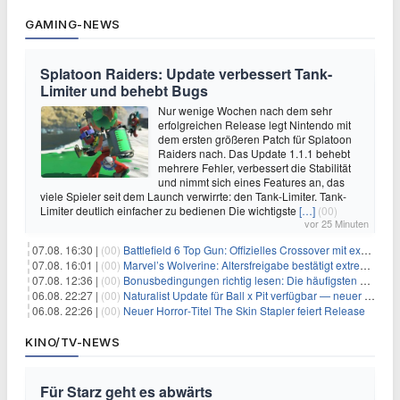
GAMING-NEWS
Splatoon Raiders: Update verbessert Tank-
Limiter und behebt Bugs
Nur wenige Wochen nach dem sehr
erfolgreichen Release legt Nintendo mit
dem ersten größeren Patch für Splatoon
Raiders nach. Das Update 1.1.1 behebt
mehrere Fehler, verbessert die Stabilität
und nimmt sich eines Features an, das
viele Spieler seit dem Launch verwirrte: den Tank-Limiter. Tank-
Limiter deutlich einfacher zu bedienen Die wichtigste
[…]
(00)
vor 25 Minuten
07.08. 16:30 |
(00)
Battlefield 6 Top Gun: Offizielles Crossover mit exklusiven Inhalten angekündigt
07.08. 16:01 |
(00)
Marvel’s Wolverine: Altersfreigabe bestätigt extreme Gewalt und düstere Szenen
07.08. 12:36 |
(00)
Bonusbedingungen richtig lesen: Die häufigsten Stolperfallen
06.08. 22:27 |
(00)
Naturalist Update für Ball x Pit verfügbar — neuer Content auf allen Plattformen
06.08. 22:26 |
(00)
Neuer Horror‑Titel The Skin Stapler feiert Release
KINO/TV-NEWS
Für Starz geht es abwärts