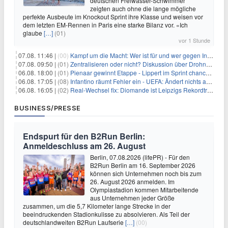
deutschen Freiwasser-Schwimmer
zeigten auch ohne die lange mögliche
perfekte Ausbeute im Knockout Sprint ihre Klasse und weisen vor
dem letzten EM-Rennen in Paris eine starke Bilanz vor. «Ich
glaube
[…]
(01)
vor 1 Stunde
07.08. 11:46 |
(00)
Kampf um die Macht: Wer ist für und wer gegen Infantino?
07.08. 09:50 |
(01)
Zentralisieren oder nicht? Diskussion über Drohnenabwehr
06.08. 18:00 |
(01)
Pienaar gewinnt Etappe - Lippert im Sprint chancenlos
06.08. 17:05 |
(08)
Infantino räumt Fehler ein - UEFA: Ändert nichts an Boykott
06.08. 16:05 |
(02)
Real-Wechsel fix: Diomande ist Leipzigs Rekordtransfer
BUSINESS/PRESSE
Endspurt für den B2Run Berlin:
Anmeldeschluss am 26. August
Berlin, 07.08.2026 (lifePR) - Für den
B2Run Berlin am 16. September 2026
können sich Unternehmen noch bis zum
26. August 2026 anmelden. Im
Olympiastadion kommen Mitarbeitende
aus Unternehmen jeder Größe
zusammen, um die 5,7 Kilometer lange Strecke in der
beeindruckenden Stadionkulisse zu absolvieren. Als Teil der
deutschlandweiten B2Run Laufserie
[…]
(00)