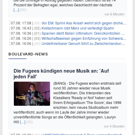
Prozent der Befragten egal, welches Geschlecht der nächste
[…]
(00)
vor 6 Minuten
07.08. 17:08 |
(00)
Vor EM: Sprint-Ass Ansah wehrt sich gegen drohende Sperre
07.08. 16:43 |
(02)
Kretschmann lobt Merz und verteidigt Spahn
07.08. 16:36 |
(01)
Spanien stellt Italien Ultimatum: Grenzkontrollen beenden
07.08. 16:26 |
(03)
Wirtschaftsweiser gegen Einführung von Schwerarbeiter-Rente
07.08. 16:06 |
(00)
Undefinierbarer Geruch führt zu Zwischenlandung von Flieger
BOULEVARD-NEWS
Die Fugees kündigen neue Musik an: 'Auf
jeden Fall'
(BANG) - Die Fugees wollen erstmals seit
rund 30 Jahren wieder neue Musik
veröffentlichen. Die Interpreten des
Klassikers 'Ready or Not' haben seit
ihrem Erfolgsalbum 'The Score', das 1996
erschien, kein neues Studioalbum mehr
veröffentlicht, auch wenn im Laufe der Jahre immer wieder
unveröffentlichte Songs an die Öffentlichkeit gelangten. Lauryn
Hill
[…]
(00)
vor 4 Stunden
07.08. 16:22 |
(00)
HAWESKO Weinversand: 3 Tage versandkostenfrei bestellen (MBW 25€)