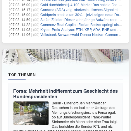
07.08. 16:00 |
(00)
Gold durchbricht $ 4.100-Marke: Das hat die Fed-Entscheidung ausgelöst
07.08. 15:17 |
(00)
Cardano (ADA) zeigt starkes bullisches Signal mit Potenzial für 200% Kursanstieg
07.08. 15:00 |
(00)
Goldpreis crashte um 30% – jetzt zeigen neue Daten: War es berechtigt?
07.08. 14:59 |
(00)
Stefan Zeidler: Dieser zehnjährige Aufwärtstrend macht mich optimistisch
07.08. 14:22 |
(00)
Commerz Real Capital: Florian Becker springt als Leiter ein
07.08. 14:08 |
(00)
Krypto-Preis-Analyse: ETH, XRP, ADA, BNB und HYPE
07.08. 14:06 |
(00)
Volksbank Schwarzwald-Donau-Neckar: Carmen Wedam übernimmt Aufsichtsratsvorsitz
TOP-THEMEN
Forsa: Mehrheit indifferent zum Geschlecht des
Bundespräsidenten
Berlin - Einer großen Mehrheit der
Deutschen ist es laut einer Umfrage des
Meinungsforschungsinstituts Forsa egal,
ob auf Bundespräsident Frank-Walter
Steinmeier ein Mann oder eine Frau folgt.
Das berichten die Sender RTL und ntv,
die die Umfrage in Auftrag gegeben haben. Demnach ist es 74