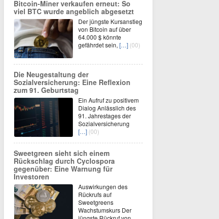
Bitcoin-Miner verkaufen erneut: So
viel BTC wurde angeblich abgesetzt
Der jüngste Kursanstieg
von Bitcoin auf über
64.000 $ könnte
gefährdet sein,
[…]
(00)
Die Neugestaltung der
Sozialversicherung: Eine Reflexion
zum 91. Geburtstag
Ein Aufruf zu positivem
Dialog Anlässlich des
91. Jahrestages der
Sozialversicherung
[…]
(00)
Sweetgreen sieht sich einem
Rückschlag durch Cyclospora
gegenüber: Eine Warnung für
Investoren
Auswirkungen des
Rückrufs auf
Sweetgreens
Wachstumskurs Der
jüngste Rückruf von