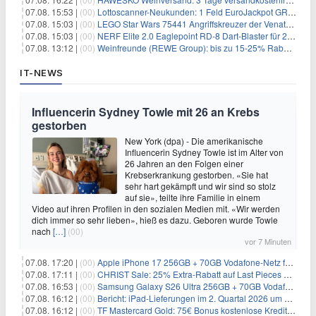
07.08. 15:53 |
(00)
Lottoscanner-Neukunden: 1 Feld EuroJackpot GRATIS spielen
07.08. 15:03 |
(00)
LEGO Star Wars 75441 Angriffskreuzer der Venator-Klasse für 50,25€
07.08. 15:03 |
(00)
NERF Elite 2.0 Eaglepoint RD-8 Dart-Blaster für 20,49€
07.08. 13:12 |
(00)
Weinfreunde (REWE Group): bis zu 15-25% Rabatt je nach Anzahl der Flaschen
IT-NEWS
Influencerin Sydney Towle mit 26 an Krebs
gestorben
New York (dpa) - Die amerikanische
Influencerin Sydney Towle ist im Alter von
26 Jahren an den Folgen einer
Krebserkrankung gestorben. «Sie hat
sehr hart gekämpft und wir sind so stolz
auf sie», teilte ihre Familie in einem
Video auf ihren Profilen in den sozialen Medien mit. «Wir werden
dich immer so sehr lieben», hieß es dazu. Geboren wurde Towle
nach
[…]
(00)
vor 7 Minuten
07.08. 17:20 |
(00)
Apple iPhone 17 256GB + 70GB Vodafone-Netz für 34,99€/Monat (effektiv 6,41€/Monat)
07.08. 17:11 |
(00)
CHRIST Sale: 25% Extra-Rabatt auf Last Pieces bei Schmuck & Uhren
07.08. 16:53 |
(00)
Samsung Galaxy S26 Ultra 256GB + 70GB Vodafone-Netz für 34,99€/Monat (effektiv 4,74€/Monat)
07.08. 16:12 |
(00)
Bericht: iPad-Lieferungen im 2. Quartal 2026 um 7,5 Prozent gesunken
07.08. 16:12 |
(00)
TF Mastercard Gold: 75€ Bonus kostenlose Kreditkarte ohne Fremdwährungsgebühren