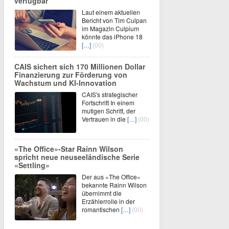
verfügbar
Laut einem aktuellen
Bericht von Tim Culpan
im Magazin Culpium
könnte das iPhone 18
[…]
(00)
CAIS sichert sich 170 Millionen Dollar
Finanzierung zur Förderung von
Wachstum und KI-Innovation
CAIS's strategischer
Fortschritt In einem
mutigen Schritt, der
Vertrauen in die
[…]
(00)
«The Office»-Star Rainn Wilson
spricht neue neuseeländische Serie
«Settling»
Der aus «The Office»
bekannte Rainn Wilson
übernimmt die
Erzählerrolle in der
romantischen
[…]
(00)