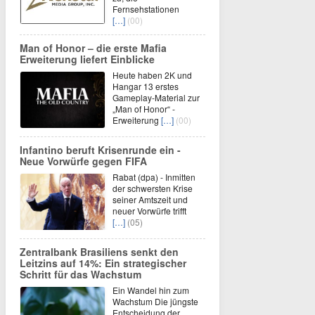
Fernsehstationen
[…]
(00)
Man of Honor – die erste Mafia
Erweiterung liefert Einblicke
Heute haben 2K und
Hangar 13 erstes
Gameplay-Material zur
„Man of Honor“ -
Erweiterung
[…]
(00)
Infantino beruft Krisenrunde ein -
Neue Vorwürfe gegen FIFA
Rabat (dpa) - Inmitten
der schwersten Krise
seiner Amtszeit und
neuer Vorwürfe trifft
[…]
(05)
Zentralbank Brasiliens senkt den
Leitzins auf 14%: Ein strategischer
Schritt für das Wachstum
Ein Wandel hin zum
Wachstum Die jüngste
Entscheidung der