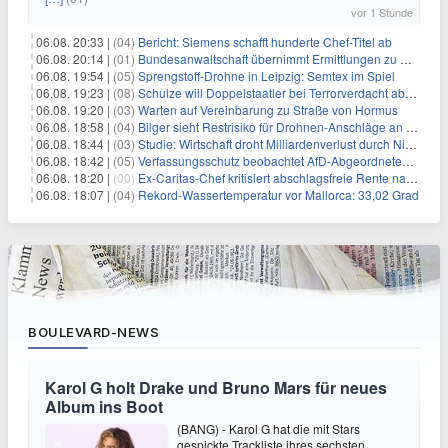
vor 1 Stunde
06.08. 20:33 |
(04)
Bericht: Siemens schafft hunderte Chef-Titel ab
06.08. 20:14 |
(01)
Bundesanwaltschaft übernimmt Ermittlungen zu Drohnenvorfall
06.08. 19:54 |
(05)
Sprengstoff-Drohne in Leipzig: Semtex im Spiel
06.08. 19:23 |
(08)
Schulze will Doppelstaatler bei Terrorverdacht abschieben
06.08. 19:20 |
(03)
Warten auf Vereinbarung zu Straße von Hormus
06.08. 18:58 |
(04)
Bilger sieht Restrisiko für Drohnen-Anschläge an Flughäfen
06.08. 18:44 |
(03)
Studie: Wirtschaft droht Milliardenverlust durch Niedrigwasser
06.08. 18:42 |
(05)
Verfassungsschutz beobachtet AfD-Abgeordneten Nolte
06.08. 18:20 |
(00)
Ex-Caritas-Chef kritisiert abschlagsfreie Rente nach 45 Jahren
06.08. 18:07 |
(04)
Rekord-Wassertemperatur vor Mallorca: 33,02 Grad
BOULEVARD-NEWS
Karol G holt Drake und Bruno Mars für neues
Album ins Boot
(BANG) - Karol G hat die mit Stars
gespickte Trackliste ihres sechsten