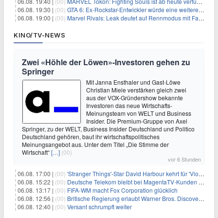
06.08. 19:40 |
(00)
MARVEL Tōkon: Fighting Souls ist ab heute verfügbar
06.08. 19:30 |
(00)
GTA 6: Ex-Rockstar-Entwickler würde eine weitere Verschiebung nicht überraschen
06.08. 19:00 |
(00)
Marvel Rivals: Leak deutet auf Rennmodus mit Fahrzeugen hin
KINO/TV-NEWS
Zwei «Höhle der Löwen»-Investoren gehen zu
Springer
Mit Janna Ensthaler und Gast-Löwe
Christian Miele verstärken gleich zwei
aus der VOX-Gründershow bekannte
Investoren das neue Wirtschafts-
Meinungsteam von WELT und Business
Insider. Die Premium-Gruppe von Axel
Springer, zu der WELT, Business Insider Deutschland und Politico
Deutschland gehören, baut ihr wirtschaftspolitisches
Meinungsangebot aus. Unter dem Titel „Die Stimme der
Wirtschaft“
[…]
(00)
vor 6 Stunden
06.08. 17:00 |
(00)
'Stranger Things'-Star David Harbour kehrt für 'Violent Night 2' zurück – Kristen Bell stößt zur Besetzung
06.08. 15:22 |
(00)
Deutsche Telekom bleibt bei MagentaTV-Kunden vage
06.08. 13:17 |
(00)
FIFA-WM macht Fox Corporation glücklich
06.08. 12:56 |
(00)
Britische Regierung erlaubt Warner Bros. Discovery-Übernahme
06.08. 12:40 |
(00)
Versant schrumpft weiter