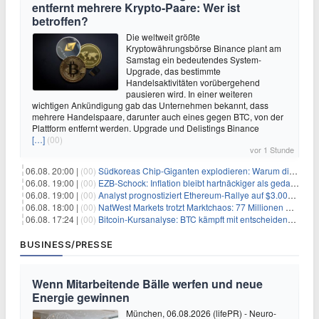
entfernt mehrere Krypto-Paare: Wer ist
betroffen?
Die weltweit größte
Kryptowährungsbörse Binance plant am
Samstag ein bedeutendes System-
Upgrade, das bestimmte
Handelsaktivitäten vorübergehend
pausieren wird. In einer weiteren
wichtigen Ankündigung gab das Unternehmen bekannt, dass
mehrere Handelspaare, darunter auch eines gegen BTC, von der
Plattform entfernt werden. Upgrade und Delistings Binance
[…]
(00)
vor 1 Stunde
06.08. 20:00 |
(00)
Südkoreas Chip-Giganten explodieren: Warum dieser Rekord-Tag die KI-Branche erschüttert
06.08. 19:00 |
(00)
EZB-Schock: Inflation bleibt hartnäckiger als gedacht – 2027 wird zum kritischen Test
06.08. 19:00 |
(00)
Analyst prognostiziert Ethereum-Rallye auf $3.000 nach entscheidendem On-Chain-Ausbruch
06.08. 18:00 |
(00)
NatWest Markets trotzt Marktchaos: 77 Millionen Pfund Gewinn im ersten Halbjahr
06.08. 17:24 |
(00)
Bitcoin-Kursanalyse: BTC kämpft mit entscheidender $65K-Hürde, während sich ein Liquidationscluster aufbaut
BUSINESS/PRESSE
Wenn Mitarbeitende Bälle werfen und neue
Energie gewinnen
München, 06.08.2026 (lifePR) - Neuro-