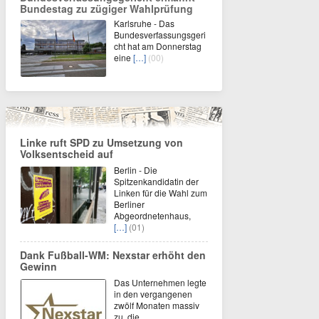
Bundestag zu zügiger Wahlprüfung
Karlsruhe - Das
Bundesverfassungsgeri
cht hat am Donnerstag
eine
[…]
(00)
Linke ruft SPD zu Umsetzung von
Volksentscheid auf
Berlin - Die
Spitzenkandidatin der
Linken für die Wahl zum
Berliner
Abgeordnetenhaus,
[…]
(01)
Dank Fußball-WM: Nexstar erhöht den
Gewinn
Das Unternehmen legte
in den vergangenen
zwölf Monaten massiv
zu, die