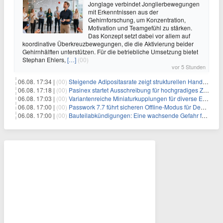
Jonglage verbindet Jonglierbewegungen
mit Erkenntnissen aus der
Gehirnforschung, um Konzentration,
Motivation und Teamgefühl zu stärken.
Das Konzept setzt dabei vor allem auf
koordinative Überkreuzbewegungen, die die Aktivierung beider
Gehirnhälften unterstützen. Für die betriebliche Umsetzung bietet
Stephan Ehlers,
[…]
(00)
vor 5 Stunden
06.08. 17:34 |
(00)
Steigende Adipositasrate zeigt strukturellen Handlungsbedarf bei der Ernährung schulpflichtiger Kinder
06.08. 17:18 |
(00)
Pasinex startet Ausschreibung für hochgradiges Zinksulfidkonzentrat mit Germanium- und Silbergehalten und stellt ein Betriebsupdate bereit
06.08. 17:03 |
(00)
Variantenreiche Miniaturkupplungen für diverse Einsatzbereiche
06.08. 17:00 |
(00)
Passwork 7.7 führt sicheren Offline-Modus für Desktop- und Mobile-Apps ein
06.08. 17:00 |
(00)
Bauteilabkündigungen: Eine wachsende Gefahr für industrielle Elektroniksysteme