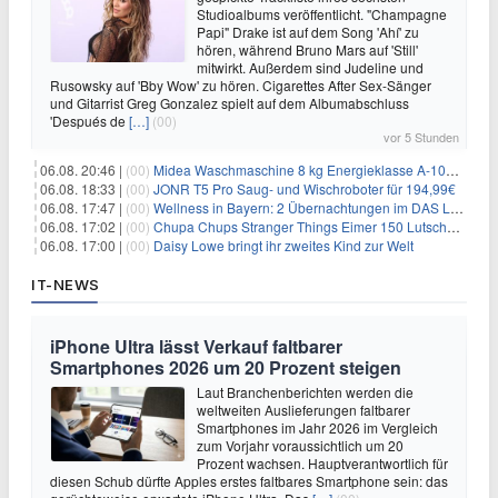
Studioalbums veröffentlicht. "Champagne
Papi" Drake ist auf dem Song 'Ahí' zu
hören, während Bruno Mars auf 'Still'
mitwirkt. Außerdem sind Judeline und
Rusowsky auf 'Bby Wow' zu hören. Cigarettes After Sex-Sänger
und Gitarrist Greg Gonzalez spielt auf dem Albumabschluss
'Después de
[…]
(00)
vor 5 Stunden
06.08. 20:46 |
(00)
Midea Waschmaschine 8 kg Energieklasse A-10% 1400 U/Min für 289,97€
06.08. 18:33 |
(00)
JONR T5 Pro Saug- und Wischroboter für 194,99€
06.08. 17:47 |
(00)
Wellness in Bayern: 2 Übernachtungen im DAS LUDWIG Sports Resort inkl. HP + Wellness ab 174€ p.P.
06.08. 17:02 |
(00)
Chupa Chups Stranger Things Eimer 150 Lutscher für 21,95€
06.08. 17:00 |
(00)
Daisy Lowe bringt ihr zweites Kind zur Welt
IT-NEWS
iPhone Ultra lässt Verkauf faltbarer
Smartphones 2026 um 20 Prozent steigen
Laut Branchenberichten werden die
weltweiten Auslieferungen faltbarer
Smartphones im Jahr 2026 im Vergleich
zum Vorjahr voraussichtlich um 20
Prozent wachsen. Hauptverantwortlich für
diesen Schub dürfte Apples erstes faltbares Smartphone sein: das