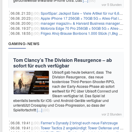
gerüchteweise erwartete iPhone Ultra. Das
[…]
(00)
vor 5 Stunden
06.08. 21:33 |
(00)
SportSpar: Jackpot Sale – Viele Artikel für nur 6,66€ – nur 48 Stunden
06.08. 20:23 |
(00)
Apple iPhone 17 256GB + 70GB 5G + Alles-Flat im Vodafone-Netz für 34,99€/Monat – eff. 4,65€/Monat
06.08. 20:00 |
(00)
manager magazin+ & Harvard Business manager+ Digital-Kombi-Abo 1 Monat kostenlos
06.08. 19:37 |
(00)
Motorola Edge 70 Pro 256GB + 50GB 5G + Alles-Flat im Vodafone-Netz für 19,99€/Monat – eff. 0,61€/Monat
06.08. 18:55 |
(00)
Frigeo Ahoj-Brause Bonbons 1.000 Stück (1,8kg Eimer) für 6,29€
GAMING-NEWS
Tom Clancy’s The Division Resurgence – ab
sofort für euch verfügbar
Ubisoft gab heute bekannt, dass The
Division Resurgence, das neue
kostenlose Third-Person-Shooter-RPG,
nach der Early-Access-Phase ab sofort
weltweit für PC über Ubisoft Connect und
Steam verfügbar ist. Das Spiel ist
ebenfalls bereits für iOS- und Android-Geräte verfügbar und
unterstützt Crossplay und Cross-Progression, so dass der
Spielfortschritt
[…]
(00)
vor 2 Stunden
06.08. 19:41 |
(00)
Farmer’s Dynasty 2 bringt euch neue Fahrzeuge
06.08. 19:41 |
(00)
Tower Tactics 2 angekündigt: Tower Defense und Deckbuilding Kombo kehrt zurück