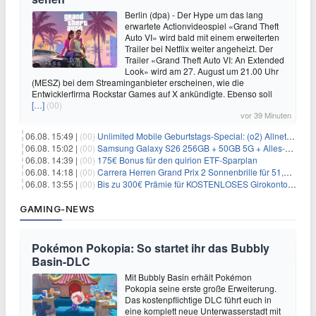
Berlin (dpa) - Der Hype um das lang
erwartete Actionvideospiel «Grand Theft
Auto VI» wird bald mit einem erweiterten
Trailer bei Netflix weiter angeheizt. Der
Trailer «Grand Theft Auto VI: An Extended
Look» wird am 27. August um 21.00 Uhr
(MESZ) bei dem Streaminganbieter erscheinen, wie die
Entwicklerfirma Rockstar Games auf X ankündigte. Ebenso soll
[…]
(00)
vor 39 Minuten
06.08. 15:49 |
(00)
Unlimited Mobile Geburtstags-Special: (o2) Allnet-Flats ab 14,99€/Monat
06.08. 15:02 |
(00)
Samsung Galaxy S26 256GB + 50GB 5G + Alles-Flat im Vodafone-Netz für 19,99€/Monat – eff. 0,20€/Monat
06.08. 14:39 |
(00)
175€ Bonus für den quirion ETF-Sparplan
06.08. 14:18 |
(00)
Carrera Herren Grand Prix 2 Sonnenbrille für 51,55€
06.08. 13:55 |
(00)
Bis zu 300€ Prämie für KOSTENLOSES Girokonto bei der Santander – 50€ schon nach 1 Woche!
GAMING-NEWS
Pokémon Pokopia: So startet ihr das Bubbly
Basin-DLC
Mit Bubbly Basin erhält Pokémon
Pokopia seine erste große Erweiterung.
Das kostenpflichtige DLC führt euch in
eine komplett neue Unterwasserstadt mit