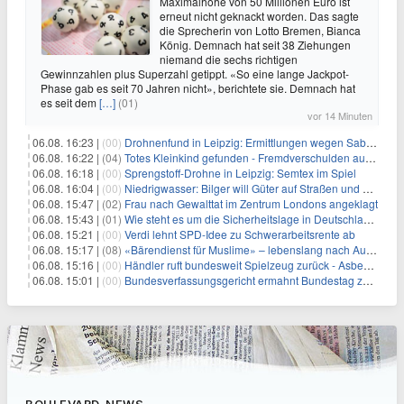
Maximalhöhe von 50 Millionen Euro ist
erneut nicht geknackt worden. Das sagte
die Sprecherin von Lotto Bremen, Bianca
König. Demnach hat seit 38 Ziehungen
niemand die sechs richtigen
Gewinnzahlen plus Superzahl getippt. «So eine lange Jackpot-
Phase gab es seit 70 Jahren nicht», berichtete sie. Demnach hat
es seit dem
[…]
(01)
vor 14 Minuten
06.08. 16:23 |
(00)
Drohnenfund in Leipzig: Ermittlungen wegen Sabotage und Spionage
06.08. 16:22 |
(04)
Totes Kleinkind gefunden - Fremdverschulden ausgeschlossen
06.08. 16:18 |
(00)
Sprengstoff-Drohne in Leipzig: Semtex im Spiel
06.08. 16:04 |
(00)
Niedrigwasser: Bilger will Güter auf Straßen und Schienen bringen
06.08. 15:47 |
(02)
Frau nach Gewalttat im Zentrum Londons angeklagt
06.08. 15:43 |
(01)
Wie steht es um die Sicherheitslage in Deutschland?
06.08. 15:21 |
(00)
Verdi lehnt SPD-Idee zu Schwerarbeitsrente ab
06.08. 15:17 |
(08)
«Bärendienst für Muslime» – lebenslang nach Auto-Anschlag
06.08. 15:16 |
(00)
Händler ruft bundesweit Spielzeug zurück - Asbestverdacht
06.08. 15:01 |
(00)
Bundesverfassungsgericht ermahnt Bundestag zu zügiger Wahlprüfung