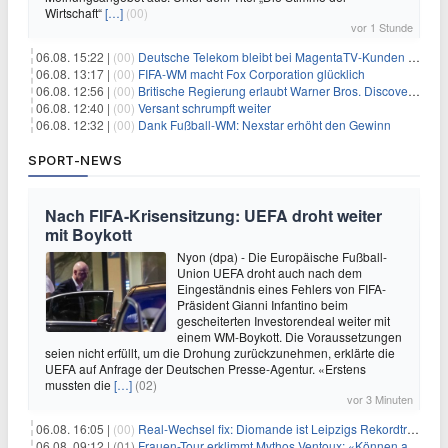
Wirtschaft“
[…]
(00)
vor 1 Stunde
06.08. 15:22 |
(00)
Deutsche Telekom bleibt bei MagentaTV-Kunden vage
06.08. 13:17 |
(00)
FIFA-WM macht Fox Corporation glücklich
06.08. 12:56 |
(00)
Britische Regierung erlaubt Warner Bros. Discovery-Übernahme
06.08. 12:40 |
(00)
Versant schrumpft weiter
06.08. 12:32 |
(00)
Dank Fußball-WM: Nexstar erhöht den Gewinn
SPORT-NEWS
Nach FIFA-Krisensitzung: UEFA droht weiter
mit Boykott
Nyon (dpa) - Die Europäische Fußball-
Union UEFA droht auch nach dem
Eingeständnis eines Fehlers von FIFA-
Präsident Gianni Infantino beim
gescheiterten Investorendeal weiter mit
einem WM-Boykott. Die Voraussetzungen
seien nicht erfüllt, um die Drohung zurückzunehmen, erklärte die
UEFA auf Anfrage der Deutschen Presse-Agentur. «Erstens
mussten die
[…]
(02)
vor 3 Minuten
06.08. 16:05 |
(00)
Real-Wechsel fix: Diomande ist Leipzigs Rekordtransfer
06.08. 09:12 |
(01)
Frauen-Tour erklimmt Mythos Ventoux: «Können alles schaffen»