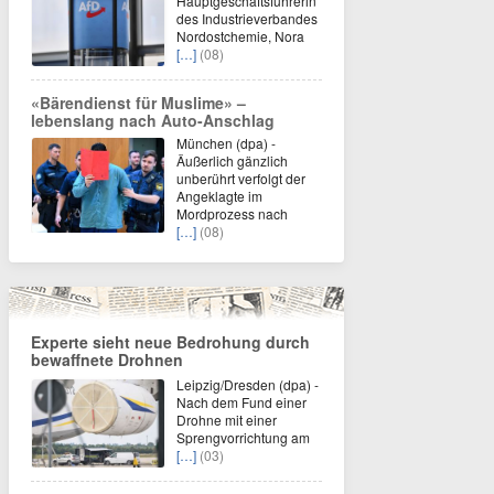
Hauptgeschäftsführerin
des Industrieverbandes
Nordostchemie, Nora
[…]
(08)
«Bärendienst für Muslime» –
lebenslang nach Auto-Anschlag
München (dpa) -
Äußerlich gänzlich
unberührt verfolgt der
Angeklagte im
Mordprozess nach
[…]
(08)
Experte sieht neue Bedrohung durch
bewaffnete Drohnen
Leipzig/Dresden (dpa) -
Nach dem Fund einer
Drohne mit einer
Sprengvorrichtung am
[…]
(03)