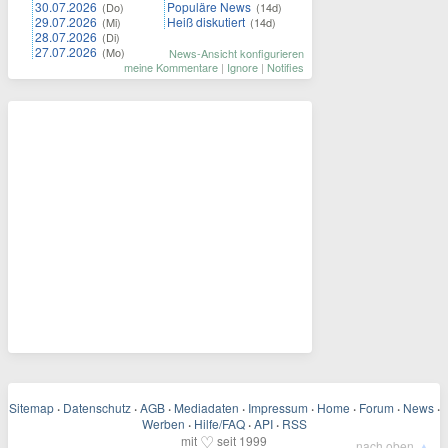
30.07.2026
Populäre News
(Do)
(14d)
29.07.2026
Heiß diskutiert
(Mi)
(14d)
28.07.2026
(Di)
27.07.2026
(Mo)
News-Ansicht konfigurieren
meine Kommentare
|
Ignore
|
Notifies
Sitemap
·
Datenschutz
·
AGB
·
Mediadaten
·
Impressum
·
Home
·
Forum
·
News
·
Werben
·
Hilfe/FAQ
·
API
·
RSS
♡
mit
seit 1999
▲
nach oben