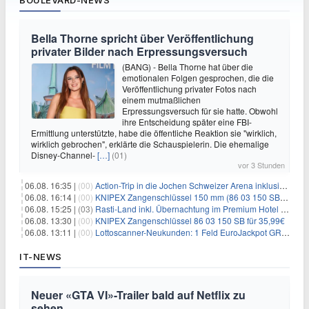
BOULEVARD-NEWS
Bella Thorne spricht über Veröffentlichung
privater Bilder nach Erpressungsversuch
(BANG) - Bella Thorne hat über die
emotionalen Folgen gesprochen, die die
Veröffentlichung privater Fotos nach
einem mutmaßlichen
Erpressungsversuch für sie hatte. Obwohl
ihre Entscheidung später eine FBI-
Ermittlung unterstützte, habe die öffentliche Reaktion sie "wirklich,
wirklich gebrochen", erklärte die Schauspielerin. Die ehemalige
Disney-Channel-
[…]
(01)
vor 3 Stunden
06.08. 16:35 |
(00)
Action-Trip in die Jochen Schweizer Arena inklusive Premium Hotel und Frühstück ab 59€ p.P.
06.08. 16:14 |
(00)
KNIPEX Zangenschlüssel 150 mm (86 03 150 SB) für 35,99€
06.08. 15:25 |
(03)
Rasti-Land inkl. Übernachtung im Premium Hotel ab 69€ p.P.
06.08. 13:30 |
(00)
KNIPEX Zangenschlüssel 86 03 150 SB für 35,99€
06.08. 13:11 |
(00)
Lottoscanner-Neukunden: 1 Feld EuroJackpot GRATIS spielen
IT-NEWS
Neuer «GTA VI»-Trailer bald auf Netflix zu
sehen