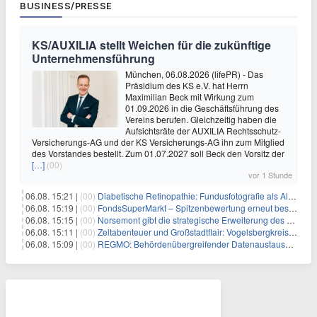
BUSINESS/PRESSE
KS/AUXILIA stellt Weichen für die zukünftige
Unternehmensführung
München, 06.08.2026 (lifePR) - Das
Präsidium des KS e.V. hat Herrn
Maximilian Beck mit Wirkung zum
01.09.2026 in die Geschäftsführung des
Vereins berufen. Gleichzeitig haben die
Aufsichtsräte der AUXILIA Rechtsschutz-
Versicherungs-AG und der KS Versicherungs-AG ihn zum Mitglied
des Vorstandes bestellt. Zum 01.07.2027 soll Beck den Vorsitz der
[…]
(00)
vor 1 Stunde
06.08. 15:21 |
(00)
Diabetische Retinopathie: Fundusfotografie als Alternative zur Ophthalmoskopie
06.08. 15:19 |
(00)
FondsSuperMarkt – Spitzenbewertung erneut bestätigt
06.08. 15:15 |
(00)
Norsemont gibt die strategische Erweiterung des Konzessionspakets Choquelimpie auf 9.048 Hektar bekannt
06.08. 15:11 |
(00)
Zeltabenteuer und Großstadtflair: Vogelsbergkreis blickt auf zwei erfolgreiche Sommerfreizeiten zurück
06.08. 15:09 |
(00)
REGMO: Behördenübergreifender Datenaustausch für Millionen Bürger:innen – Teil 1