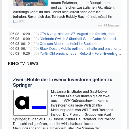
neuen Pokémon, neuen Bauoptionen
und zahlreichen zusätzlichen Aktivitäten.
Allerdings könnt ihr das Gebiet nicht direkt nach dem Kauf
betreten. Bevor sich das Tor nach Bubbly Basin öffnet, müsst ihr
[…]
(00)
vor 14 Minuten
06.08. 16:20 |
(00)
GTA 6 zeigt sich am 27. August ausführlich, doch Netflix bekommt sechs Stunden Vorsprung
06.08. 16:00 |
(00)
Nintendo Switch 2 überholt GameCube: Meilenstein schon nach kurzer Zeit erreicht
06.08. 06:12 |
(00)
Crimson Moon erscheint im September
06.08. 06:11 |
(00)
Black Desert Mobile optimiert Inhalte und erweitert Treasure Access
05.08. 19:26 |
(00)
Yu‑Gi‑Oh! erreicht neuen Rekord – Feier‑Events gestartet
KINO/TV-NEWS
Zwei «Höhle der Löwen»-Investoren gehen zu
Springer
Mit Janna Ensthaler und Gast-Löwe
Christian Miele verstärken gleich zwei
aus der VOX-Gründershow bekannte
Investoren das neue Wirtschafts-
Meinungsteam von WELT und Business
Insider. Die Premium-Gruppe von Axel
Springer, zu der WELT, Business Insider Deutschland und Politico
Deutschland gehören, baut ihr wirtschaftspolitisches
Meinungsangebot aus. Unter dem Titel „Die Stimme der