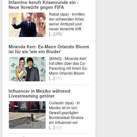
Infantino beruft Krisenrunde ein -
Neue Vorwürfe gegen FIFA
Rabat (dpa) - Inmitten
der schwersten Krise
seiner Amtszeit und
neuer Vorwürfe trifft
[…]
(05)
Miranda Kerr: Ex-Mann Orlando Bloom
ist für sie 'wie ein Bruder'
(BANG) - Miranda Kerr
hat offen über das Co-
Parenting mit ihrem Ex-
Mann Orlando Bloom
[…]
(00)
Influencer in Mexiko während
Livestreaming getötet
Culiacán (dpa) - In
Mexiko ist im von
Gewalt geprägten
Bundesstaat Sinaloa
ein Influencer vor
[…]
(00)