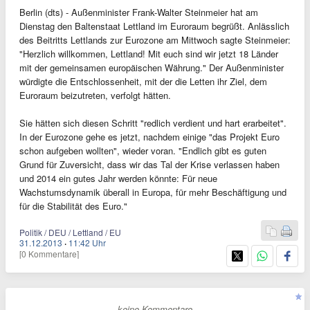
Berlin (dts) - Außenminister Frank-Walter Steinmeier hat am
Dienstag den Baltenstaat Lettland im Euroraum begrüßt. Anlässlich
des Beitritts Lettlands zur Eurozone am Mittwoch sagte Steinmeier:
"Herzlich willkommen, Lettland! Mit euch sind wir jetzt 18 Länder
mit der gemeinsamen europäischen Währung." Der Außenminister
würdigte die Entschlossenheit, mit der die Letten ihr Ziel, dem
Euroraum beizutreten, verfolgt hätten.
Sie hätten sich diesen Schritt "redlich verdient und hart erarbeitet".
In der Eurozone gehe es jetzt, nachdem einige "das Projekt Euro
schon aufgeben wollten", wieder voran. "Endlich gibt es guten
Grund für Zuversicht, dass wir das Tal der Krise verlassen haben
und 2014 ein gutes Jahr werden könnte: Für neue
Wachstumsdynamik überall in Europa, für mehr Beschäftigung und
für die Stabilität des Euro."
Politik / DEU / Lettland / EU
31.12.2013
·
11:42 Uhr
[0 Kommentare]
- keine Kommentare -