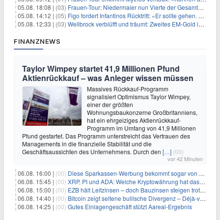
05.08. 18:08 |
(03)
Frauen-Tour: Niedermaier nun Vierte der Gesamtwertung
05.08. 14:12 |
(05)
Figo fordert Infantinos Rücktritt: «Er sollte gehen. Jetzt»
05.08. 12:33 |
(03)
Wellbrock verblüfft und träumt: Zweites EM-Gold in Paris
FINANZNEWS
Taylor Wimpey startet 41,9 Millionen Pfund
Aktienrückkauf – was Anleger wissen müssen
Massives Rückkauf-Programm
signalisiert Optimismus Taylor Wimpey,
einer der größten
Wohnungsbaukonzerne Großbritanniens,
hat ein ehrgeiziges Aktienrückkauf-
Programm im Umfang von 41,9 Millionen
Pfund gestartet. Das Programm unterstreicht das Vertrauen des
Managements in die finanzielle Stabilität und die
Geschäftsaussichten des Unternehmens. Durch den
[…]
(00)
vor 42 Minuten
06.08. 16:00 |
(00)
Diese Sparkassen-Werbung bekommt sogar von der Konkurrenz Lob
06.08. 15:45 |
(00)
XRP, PI und ADA: Welche Kryptowährung hat das größte Potenzial im nächsten Bullenmarkt?
06.08. 15:00 |
(00)
EZB hält Leitzinsen – doch Bauzinsen steigen trotzdem: Das Nahost-Problem für Immobilienkäufer
06.08. 14:40 |
(00)
Bitcoin zeigt seltene bullische Divergenz – Déjà-vu für BTC?
06.08. 14:25 |
(00)
Gutes Einlagengeschäft stützt Aareal-Ergebnis