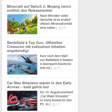
Minecraft auf Switch 2: Mojang nennt
endlich den Releasetermin
Nach Monaten voller
Gerüchte ist es endlich
offiziell: Minecraft erhält
eine native
[…]
(00)
Battlefield 6 Top Gun: Offizielles
Crossover mit exklusiven Inhalten
angekündigt
Kurz nach dem Start
von Battlefield 6 Season
4 überrascht Electronic
Arts mit
[…]
(00)
Car Was Simulator startet in den Early
Access – bald gehts los!
Am 10. August erscheint
„Car Wash Simulator“
im Early Access für den
PC. Im
[…]
(00)