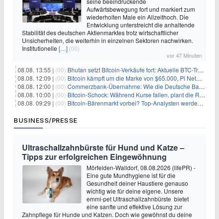
seine beeindruckende
Aufwärtsbewegung fort und markiert zum
wiederholten Male ein Allzeithoch. Die
Entwicklung unterstreicht die anhaltende
Stabilität des deutschen Aktienmarktes trotz wirtschaftlicher
Unsicherheiten, die weiterhin in einzelnen Sektoren nachwirken.
Institutionelle
[…]
(00)
vor 47 Minuten
08.08. 13:55 |
(00)
Bhutan setzt Bitcoin-Verkäufe fort: Aktuelle BTC-Transaktionen
08.08. 12:09 |
(00)
Bitcoin kämpft um die Marke von $65.000, Pi Network gewinnt an Unterstützung
08.08. 12:00 |
(00)
Commerzbank-Übernahme: Wie die Deutsche Bank im Schatten zum großen Gewinner wird
08.08. 10:00 |
(00)
Bitcoin-Schock: Während Kurse fallen, plant die Regierung die Steuer-Bombe
08.08. 09:29 |
(00)
Bitcoin-Bärenmarkt vorbei? Top-Analysten werden optimistisch, aber die Geschichte sagt etwas anderes
BUSINESS/PRESSE
Ultraschallzahnbürste für Hund und Katze –
Tipps zur erfolgreichen Eingewöhnung
Mörfelden-Walldorf, 08.08.2026 (lifePR) -
Eine gute Mundhygiene ist für die
Gesundheit deiner Haustiere genauso
wichtig wie für deine eigene. Unsere
emmi-pet Ultraschallzahnbürste bietet
eine sanfte und effektive Lösung zur
Zahnpflege für Hunde und Katzen. Doch wie gewöhnst du deine