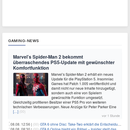
GAMING-NEWS
Marvel’s Spider-Man 2 bekommt
überraschendes PS5-Update mit gewünschter
Komfortfunktion
Marvel’s Spider-Man 2 erhält ein neues
Update für die PlayStation 5. Insomniac
Games hat Patch 1.005 veröffentlicht und
damit nicht nur neue Inhalte hinzugefügt,
sondern auch eine von Spielern
gewünschte Funktion umgesetzt.
Gleichzeitig profitieren Besitzer einer PS5 Pro von weiteren
technischen Verbesserungen. Neue Anzüge für Peter Parker Eine
[…]
(00)
vor 1 Stunde
08.08. 12:56 |
(00)
GTA 6 ohne Disc: Take-Two erklärt die Entscheidung für Download-Codes
08.08. 08:30 |
(00)
GTA 6 Online bleibt ein Rätsel – Insider stellt das neue Gerücht klar