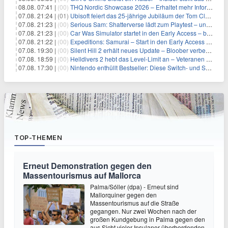
08.08. 07:41 |
(00)
THQ Nordic Showcase 2026 – Erhaltet mehr Informationen
07.08. 21:24 |
(01)
Ubisoft feiert das 25-jährige Jubiläum der Tom Clancy’s Ghost Recon-Reihe
07.08. 21:23 |
(00)
Serious Sam: Shatterverse lädt zum Playtest – und erscheint schon bald!
07.08. 21:23 |
(00)
Car Was Simulator startet in den Early Access – bald gehts los!
07.08. 21:22 |
(00)
Expeditions: Samurai – Start in den Early Access ab heute im feudalen Japan
07.08. 19:30 |
(00)
Silent Hill 2 erhält neues Update – Bloober verbessert Grafik und Performance
07.08. 18:59 |
(00)
Helldivers 2 hebt das Level-Limit an – Veteranen können endlich weiter aufsteigen
07.08. 17:30 |
(00)
Nintendo enthüllt Bestseller: Diese Switch- und Switch-2-Spiele verkaufen sich am besten
TOP-THEMEN
Erneut Demonstration gegen den
Massentourismus auf Mallorca
Palma/Sóller (dpa) - Erneut sind
Mallorquiner gegen den
Massentourismus auf die Straße
gegangen. Nur zwei Wochen nach der
großen Kundgebung in Palma gegen den
aus Sicht vieler Insulaner überbordenden