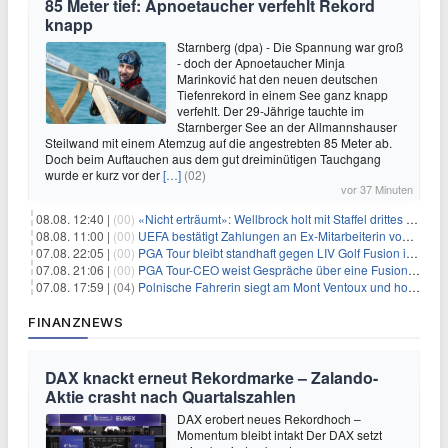
85 Meter tief: Apnoetaucher verfehlt Rekord
knapp
Starnberg (dpa) - Die Spannung war groß
- doch der Apnoetaucher Minja
Marinković hat den neuen deutschen
Tiefenrekord in einem See ganz knapp
verfehlt. Der 29-Jährige tauchte im
Starnberger See an der Allmannshauser
Steilwand mit einem Atemzug auf die angestrebten 85 Meter ab.
Doch beim Auftauchen aus dem gut dreiminütigen Tauchgang
wurde er kurz vor der
[…]
(02)
vor 37 Minuten
08.08. 12:40 |
(00)
«Nicht erträumt»: Wellbrock holt mit Staffel drittes EM-Gold
08.08. 11:00 |
(00)
UEFA bestätigt Zahlungen an Ex-Mitarbeiterin von Infantino
07.08. 22:05 |
(00)
PGA Tour bleibt standhaft gegen LIV Golf Fusion in einem sich wandelnden Sportumfeld
07.08. 21:06 |
(00)
PGA Tour-CEO weist Gespräche über eine Fusion mit LIV Golf zurück und bekräftigt die Wettbewerbslandschaft
07.08. 17:59 |
(04)
Polnische Fahrerin siegt am Mont Ventoux und holt Tour-Gelb
FINANZNEWS
DAX knackt erneut Rekordmarke – Zalando-
Aktie crasht nach Quartalszahlen
DAX erobert neues Rekordhoch –
Momentum bleibt intakt Der DAX setzt