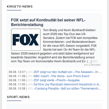
KINO/TV-NEWS
FOX setzt auf Kontinuität bei seiner NFL-
Berichterstattung
Tom Brady und Kevin Burkhardt bleiben
auch 2026 das Top-Duo des US-
Senders. Zudem hat FOX sein komplettes
Kommentatoren- und Moderatorenteam
für die neue NFL-Saison vorgestellt. FOX
Sports hat sein On-Air-Team für die NFL-
Saison 2026 bekannt gegeben und setzt dabei weitgehend auf
bewährte Gesichter. Angeführt wird die Berichterstattung erneut
vom Top-Team um Kommentator Kevin Burkhardt und Ex-
[…]
(00)
vor 2 Stunden
08.08. 12:07 |
(00)
ZDF zeigt nur den Auftakt von «The Assassin» im Fernsehen
08.08. 11:38 |
(00)
NBC macht «The Voice» zum Promi-Event
08.08. 11:06 |
(00)
ZDF zeigt vierte «Precht»-Ausgabe
08.08. 11:00 |
(00)
Da'Vine Joy Randolph übernimmt Hauptrolle in starbesetzter schwarzer Komödie
08.08. 10:38 |
(00)
«Camping Paradis» lädt zur süßen Themenwoche ein
SPORT-NEWS