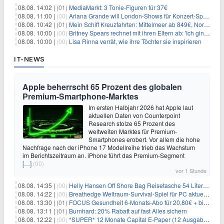
08.08. 14:02 |
(01)
MediaMarkt: 3 Tonie-Figuren für 37€
08.08. 11:00 |
(00)
Ariana Grande will London-Shows für Konzert-Special filmen
08.08. 10:42 |
(01)
Mein Schiff Kreuzfahrten: Mittelmeer ab 849€, Norwegen ab 999€ p.P.
08.08. 10:00 |
(00)
Britney Spears rechnet mit ihren Eltern ab: 'Ich ging zwei Monate lang auf die Knie und weinte'
08.08. 10:00 |
(00)
Lisa Rinna verrät, wie ihre Töchter sie inspirieren
IT-NEWS
Apple beherrscht 65 Prozent des globalen
Premium-Smartphone-Marktes
Im ersten Halbjahr 2026 hat Apple laut
aktuellen Daten von Counterpoint
Research stolze 65 Prozent des
weltweiten Marktes für Premium-
Smartphones erobert. Vor allem die hohe
Nachfrage nach der iPhone 17 Modellreihe trieb das Wachstum
im Berichtszeitraum an. iPhone führt das Premium-Segment
[…]
(00)
vor 1 Stunde
08.08. 14:35 |
(00)
Helly Hansen Off Shore Bag Reisetasche 54 Liter für 29,99€
08.08. 14:22 |
(00)
Breathedge Weltraum-Survival-Spiel für PC aktuell kostenlos bei Steam
08.08. 13:30 |
(01)
FOCUS Gesundheit 6-Monats-Abo für 20,80€ + bis zu 20€ Prämie
08.08. 13:11 |
(01)
Burnhard: 20% Rabatt auf fast Alles sichern
08.08. 12:22 |
(00)
*SUPER* 12 Monate Capital E-Paper (12 Ausgaben) für NUR 7€ (statt 80,04€)