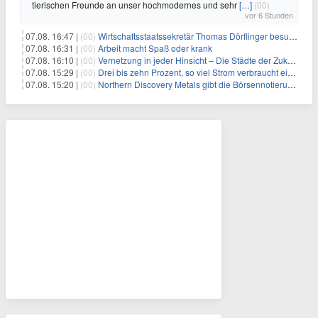
tierischen Freunde an unser hochmodernes und sehr
[…]
(00)
vor 6 Stunden
07.08. 16:47 |
(00)
Wirtschaftsstaatssekretär Thomas Dörflinger besucht Handwerksbetrieb im Kammerbezirk Freiburg
07.08. 16:31 |
(00)
Arbeit macht Spaß oder krank
07.08. 16:10 |
(00)
Vernetzung in jeder Hinsicht – Die Städte der Zukunft sind grün-blau
07.08. 15:29 |
(00)
Drei bis zehn Prozent, so viel Strom verbraucht ein Aufzug im Gebäude
07.08. 15:20 |
(00)
Northern Discovery Metals gibt die Börsennotierung an der Frankfurter Wertpapierbörse bekannt