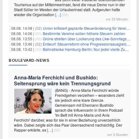
Tourismus auf der Mittelmeerinsel, fand die neue Demo nun in der
Stadt Sóller im Westen der Urlauberinsel statt. Aufgerufen hatte
wieder die Organisation
[…]
(00)
vor 23 Minuten
08.08. 14:08 |
(02)
Union kritisiert geplante Steueränderung für Vereine
08.08. 14:06 |
(00)
Bestimmte Vereine sollen höhere Steuern zahlen
08.08. 13:55 |
(00)
Grüne streiten über Lockerung des Lkw-Sonntagsfahrverbots
08.08. 13:46 |
(02)
Entwurf: Steuerreform ohne Progressionsausgleich geplant
08.08. 13:42 |
(00)
Bahnstrecke Hamburg-Berlin: Nur jeder vierte Zug pünktlich
BOULEVARD-NEWS
Anna-Maria Ferchichi und Bushido:
Seitensprung wäre kein Trennungsgrund
(BANG) - Anna-Maria Ferchichi würde
Fremdgehen verzeihen – woanders zieht
sie jedoch eine klare Grenze.
Gemeinsam mit Ehemann Bushido
sprach die Influencerin in ihrem Podcast
'Im Bett mit Anna-Maria und Anis
Ferchichi' darüber, was für sie in einer Beziehung unverzeihlich
wäre. Dabei zeigte sich das Paar überraschend nachsichtig. Der
Rapper erklärte, es
[…]
(00)
vor 3 Stunden