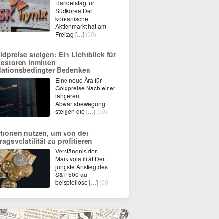
Handelstag für
Südkorea Der
koreanische
Aktienmarkt hat am
Freitag
[…]
(00)
ldpreise steigen: Ein Lichtblick für
vestoren inmitten
flationsbedingter Bedenken
Eine neue Ära für
Goldpreise Nach einer
längeren
Abwärtsbewegung
steigen die
[…]
(00)
tionen nutzen, um von der
ragsvolatilität zu profitieren
Verständnis der
Marktvolatilität Der
jüngste Anstieg des
S&P 500 auf
beispiellose
[…]
(00)