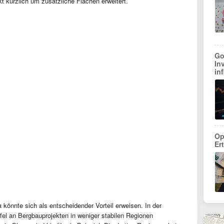
t kürzlich um zusätzliche Flächen erweitert.
Go
In
in
Op
Ert
könnte sich als entscheidender Vorteil erweisen. In der
fel an Bergbauprojekten in weniger stabilen Regionen