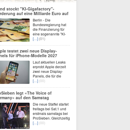
nd stockt "KI-Gigafactory"-
rderung auf eine Milliarde Euro auf
Berlin - Die
Bundesregierung hat
die Finanzierung für
eine sogenannte "KI-
[…]
(01)
ple testet zwei neue Display-
nels für iPhone-Modelle 2027
Laut aktuellen Leaks
erprobt Apple derzeit
zwei neue Display-
Panels, die für die
[…]
(00)
oSieben legt «The Voice of
rmany» auf den Samstag
Die neue Staffel startet
freitags bei Sat.1 und
erstmals samstags bei
ProSieben. Gleichzeitig
[…]
(00)