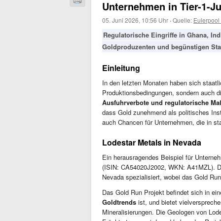
Unternehmen in Tier-1-Ju
05. Juni 2026, 10:56 Uhr
·
Quelle:
Eulerpool
Regulatorische Eingriffe in Ghana, I
Goldproduzenten und begünstigen Stan
Einleitung
In den letzten Monaten haben sich staatli
Produktionsbedingungen, sondern auch di
Ausfuhrverbote und regulatorische M
dass Gold zunehmend als politisches Inst
auch Chancen für Unternehmen, die in stab
Lodestar Metals in Nevada
Ein herausragendes Beispiel für Unterneh
(ISIN: CA54020J2002, WKN: A41MZL). Da
Nevada spezialisiert, wobei das Gold Run
Das Gold Run Projekt befindet sich in ein
Goldtrends
ist, und bietet vielversprec
Mineralisierungen. Die Geologen von Lodes