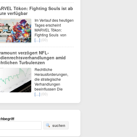
RVEL Tōkon: Fighting Souls ist ab
ute verfügbar
Im Verlauf des heutigen
Tages erscheint
MARVEL Tōkon:
Fighting Souls von
[…]
(00)
ramount verzögert NFL-
dienrechtsverhandlungen amid
chtlichen Turbulenzen
Rechtliche
Herausforderungen,
die strategische
Verhandlungen
beeinflussen Die
[…]
(00)
hbegriff
suchen