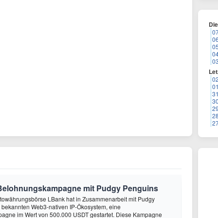
Di
0
0
0
0
0
Let
0
0
3
3
2
2
2
 Belohnungskampagne mit Pudgy Penguins
ptowährungsbörse LBank hat in Zusammenarbeit mit Pudgy
 bekannten Web3-nativen IP-Ökosystem, eine
agne im Wert von 500.000 USDT gestartet. Diese Kampagne