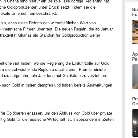
n Ghana sind hierfür ein Beispiel. Die dortige Regierung hat
che Goldproduzenten unter Druck setzt, indem sie die
Bu
 lokale Unternehmen beschränkt.
Fö
hin, dass diese Reform den wirtschaftlichen Wert von
nheimische Firmen überträgt. Die neuen Regeln, die ab Januar
ttraktivität Ghanas als Standort für Goldproduktion weiter
Ap
Pa
ventionen ist Indien, wo die Regierung die Einfuhrzölle auf Gold
um die schwächelnde Rupie zu stabilisieren. Premierminister
dazu aufgerufen, ein Jahr lang auf Goldkäufe zu verzichten.
nach Gold in Indien dämpfen und haben bereits Auswirkungen
Pr
Ge
 für Goldbarren erlassen, um den Abfluss von Gold über private
tig Gold für die russische Wirtschaft ist, insbesondere in Zeiten