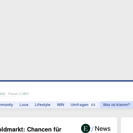
643
) · Forum (
1.097
)
munity
Lose
Lifestyle
WIN
Umfragen
Was ist klamm?
$$
Goldmarkt: Chancen für