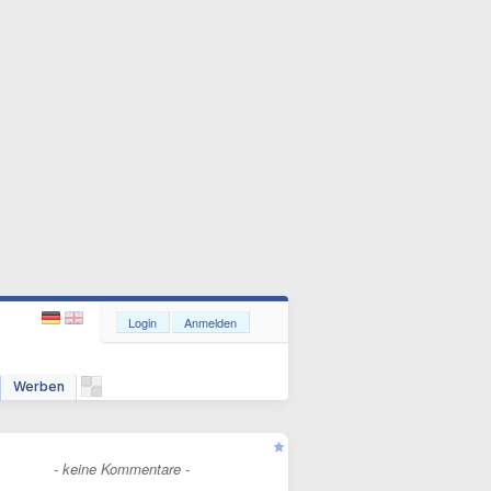
Login
Anmelden
Werben
- keine Kommentare -