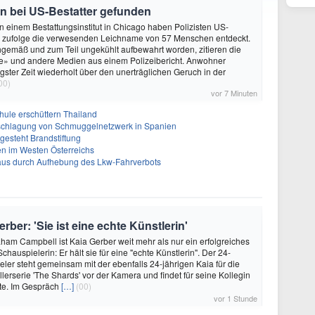
 bei US-Bestatter gefunden
In einem Bestattungsinstitut in Chicago haben Polizisten US-
 zufolge die verwesenden Leichname von 57 Menschen entdeckt.
gemäß und zum Teil ungekühlt aufbewahrt worden, zitieren die
e» und andere Medien aus einem Polizeibericht. Anwohner
ngster Zeit wiederholt über den unerträglichen Geruch in der
00)
vor 7 Minuten
hule erschüttern Thailand
schlagung von Schmuggelnetzwerk in Spanien
gesteht Brandstiftung
n im Westen Österreichs
aus durch Aufhebung des Lkw-Fahrverbots
ber: 'Sie ist eine echte Künstlerin'
ham Campbell ist Kaia Gerber weit mehr als nur ein erfolgreiches
hauspielerin: Er hält sie für eine "echte Künstlerin". Der 24-
eler steht gemeinsam mit der ebenfalls 24-jährigen Kaia für die
lerserie 'The Shards' vor der Kamera und findet für seine Kollegin
te. Im Gespräch
[…]
(00)
vor 1 Stunde