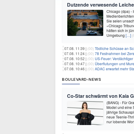
Dutzende verwesende Leichen
Chicago (dpa) - 
Medienberichten
Sie seien unsach
«Chicago Tribun
hätten sich in jü
Umgebung
[…]
(
07.08. 11:39 |
(00)
Tödliche Schüsse an Sc
07.08. 11:24 |
(00)
78 Festnahmen bei Zer
07.08. 10:52 |
(00)
US-Feuer: Verdächtiger 
07.08. 10:47 |
(00)
Überflutungen und Mure
07.08. 10:46 |
(00)
ADAC erwartet mehr St
BOULEVARD-NEWS
Co-Star schwärmt von Kaia Ger
(BANG) - Für Gra
Model und eine Sc
jährige Schauspi
neue Teenie-Thril
nur lobende Wor