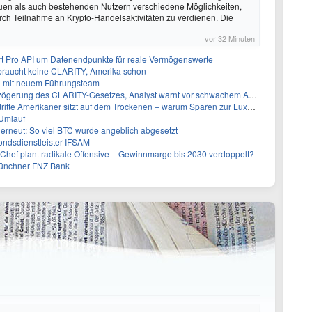
euen als auch bestehenden Nutzern verschiedene Möglichkeiten,
ch Teilnahme an Krypto-Handelsaktivitäten zu verdienen. Die
vor 32 Minuten
t Pro API um Datenendpunkte für reale Vermögenswerte
 braucht keine CLARITY, Amerika schon
n mit neuem Führungsteam
gerung des CLARITY-Gesetzes, Analyst warnt vor schwachem August-Trend
te Amerikaner sitzt auf dem Trockenen – warum Sparen zur Luxus-Aktivität wird
 Umlauf
 erneut: So viel BTC wurde angeblich abgesetzt
ndsdienstleister IFSAM
-Chef plant radikale Offensive – Gewinnmarge bis 2030 verdoppelt?
Münchner FNZ Bank