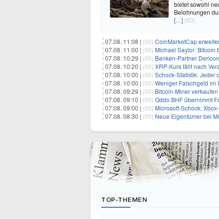
bietet sowohl n
Belohnungen dur
[…]
(00)
07.08. 11:08 |
(00)
CoinMarketCap erweiter
07.08. 11:00 |
(00)
Michael Saylor: Bitcoin
07.08. 10:29 |
(00)
Banken-Partner Derico
07.08. 10:20 |
(00)
XRP-Kurs fällt nach Verzö
07.08. 10:00 |
(00)
Schock-Statistik: Jeder drit
07.08. 10:00 |
(00)
Weniger Falschgeld im
07.08. 09:29 |
(00)
Bitcoin-Miner verkaufen
07.08. 09:10 |
(00)
Oddo BHF übernimmt Fo
07.08. 09:00 |
(00)
Microsoft-Schock: Xbox
07.08. 08:30 |
(00)
Neue Eigentümer bei 
TOP-THEMEN