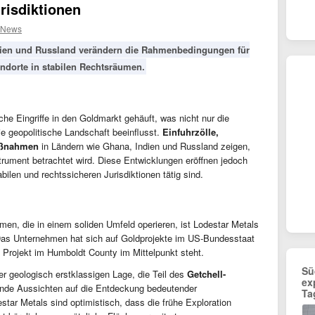
risdiktionen
 News
ndien und Russland verändern die Rahmenbedingungen für
dorte in stabilen Rechtsräumen.
che Eingriffe in den Goldmarkt gehäuft, was nicht nur die
e geopolitische Landschaft beeinflusst.
Einfuhrzölle,
aßnahmen
in Ländern wie Ghana, Indien und Russland zeigen,
rument betrachtet wird. Diese Entwicklungen eröffnen jedoch
ilen und rechtssicheren Jurisdiktionen tätig sind.
men, die in einem soliden Umfeld operieren, ist Lodestar Metals
s Unternehmen hat sich auf Goldprojekte im US-Bundesstaat
 Projekt im Humboldt County im Mittelpunkt steht.
Sü
er geologisch erstklassigen Lage, die Teil des
Getchell-
ex
hende Aussichten auf die Entdeckung bedeutender
Ta
tar Metals sind optimistisch, dass die frühe Exploration