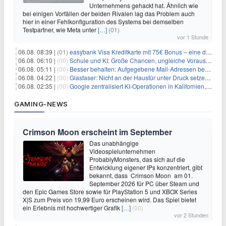
Unternehmens gehackt hat. Ähnlich wie
bei einigen Vorfällen der beiden Rivalen lag das Problem auch
hier in einer Fehlkonfiguration des Systems bei demselben
Testpartner, wie Meta unter
[…]
(01)
vor 1 Stunde
06.08. 08:39 |
(01)
easybank Visa Kreditkarte mit 75€ Bonus – eine der besten Kreditkarten
06.08. 06:10 |
(00)
Schule und KI: Große Chancen, ungleiche Voraussetzungen
06.08. 05:11 |
(00)
Besser behalten: Aufgegebene Mail-Adressen bergen Gefahren
06.08. 04:22 |
(00)
Glasfaser: Nicht an der Haustür unter Druck setzen lassen
06.08. 02:35 |
(00)
Google zentralisiert KI-Operationen in Kalifornien, um Rivale Anthropic und OpenAI zu überholen
GAMING-NEWS
Crimson Moon erscheint im September
Das unabhängige
Videospielunternehmen
ProbablyMonsters, das sich auf die
Entwicklung eigener IPs konzentriert, gibt
bekannt, dass Crimson Moon am 01.
September 2026 für PC über Steam und
den Epic Games Store sowie für PlayStation 5 und XBOX Series
X|S zum Preis von 19,99 Euro erscheinen wird. Das Spiel bietet
ein Erlebnis mit hochwertiger Grafik
[…]
(00)
vor 2 Stunden