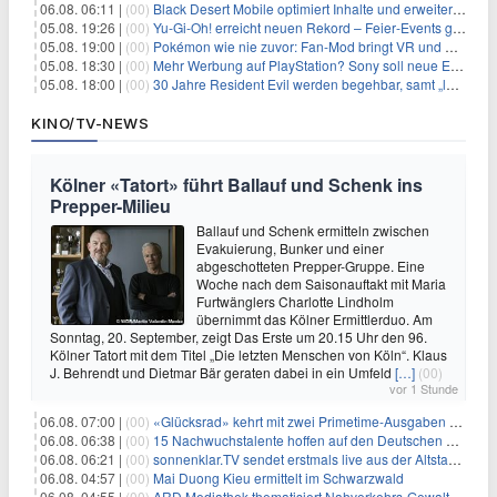
06.08. 06:11 |
(00)
Black Desert Mobile optimiert Inhalte und erweitert Treasure Access
05.08. 19:26 |
(00)
Yu‑Gi‑Oh! erreicht neuen Rekord – Feier‑Events gestartet
05.08. 19:00 |
(00)
Pokémon wie nie zuvor: Fan-Mod bringt VR und Ego-Perspektive nach Kanto
05.08. 18:30 |
(00)
Mehr Werbung auf PlayStation? Sony soll neue Einnahmequellen prüfen
05.08. 18:00 |
(00)
30 Jahre Resident Evil werden begehbar, samt „lebensgroßem Leon“
KINO/TV-NEWS
Kölner «Tatort» führt Ballauf und Schenk ins
Prepper-Milieu
Ballauf und Schenk ermitteln zwischen
Evakuierung, Bunker und einer
abgeschotteten Prepper-Gruppe. Eine
Woche nach dem Saisonauftakt mit Maria
Furtwänglers Charlotte Lindholm
übernimmt das Kölner Ermittlerduo. Am
Sonntag, 20. September, zeigt Das Erste um 20.15 Uhr den 96.
Kölner Tatort mit dem Titel „Die letzten Menschen von Köln“. Klaus
J. Behrendt und Dietmar Bär geraten dabei in ein Umfeld
[…]
(00)
vor 1 Stunde
06.08. 07:00 |
(00)
«Glücksrad» kehrt mit zwei Primetime-Ausgaben zurück
06.08. 06:38 |
(00)
15 Nachwuchstalente hoffen auf den Deutschen Radiopreis
06.08. 06:21 |
(00)
sonnenklar.TV sendet erstmals live aus der Altstadt von Side
06.08. 04:57 |
(00)
Mai Duong Kieu ermittelt im Schwarzwald
06.08. 04:55 |
(00)
ARD Mediathek thematisiert Nahverkehrs-Gewalt und Soldatinnen