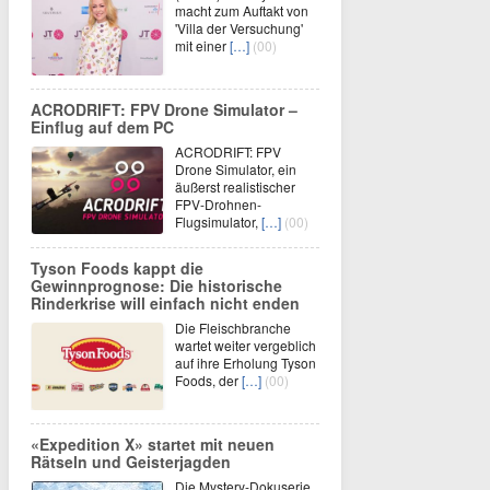
macht zum Auftakt von
'Villa der Versuchung'
mit einer
[…]
(00)
ACRODRIFT: FPV Drone Simulator –
Einflug auf dem PC
ACRODRIFT: FPV
Drone Simulator, ein
äußerst realistischer
FPV-Drohnen-
Flugsimulator,
[…]
(00)
Tyson Foods kappt die
Gewinnprognose: Die historische
Rinderkrise will einfach nicht enden
Die Fleischbranche
wartet weiter vergeblich
auf ihre Erholung Tyson
Foods, der
[…]
(00)
«Expedition X» startet mit neuen
Rätseln und Geisterjagden
Die Mystery-Dokuserie