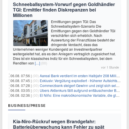
Schneeballsystem-Vorwurf gegen Goldhändler
TGI: Ermittler finden Diskrepanzen bei
Millionen
Ermittlungen gegen TGI: Das
Schneeballsystem-Szenario Die
Ermittlungen gegen den Goldhändler TGI
verschärfen sich erheblich. Nach
Auswertung der Finanzflüsse besteht der
dringende Verdacht, dass das
Unternehmen weniger Kundengeld an Investmentpartner
weitergeleitet hat, als es den Anlegern vertraglich zugesichert hat.
Dies ist ein klassisches Indiz für ein Schneeballsystem, bei dem
Renditen von
[…]
(00)
vor 1 Stunde
06.08. 07:56 |
(00)
Aareal Bank verdient im ersten Halbjahr 208 Millionen Euro
06.08. 07:45 |
(00)
Exklusiv: Vergütung explodiert - früherer Aufsichtsratschef gibt aus Protest Ehrentitel ab
06.08. 07:28 |
(00)
Commerzbank steigert Gewinn und zeigt sich selbstbewusst gegenüber Unicredit
06.08. 03:05 |
(00)
Ubers Aktienkurs fällt aufgrund enttäuschender Buchungsprognose
06.08. 02:36 |
(00)
El Niño: Eine makroökonomische Variable, die globale Wirtschaftslandschaften umgestaltet
BUSINESS/PRESSE
Kia-Niro-Rückruf wegen Brandgefahr:
Batterieüberwachung kann Fehler zu spät