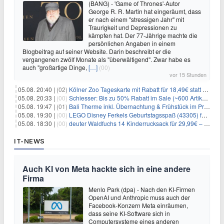
(BANG) - 'Game of Thrones'-Autor
George R. R. Martin hat eingeräumt, dass
er nach einem "stressigen Jahr" mit
Traurigkeit und Depressionen zu
kämpfen hat. Der 77-Jährige machte die
persönlichen Angaben in einem
Blogbeitrag auf seiner Website. Darin beschreibt er die
vergangenen zwölf Monate als "überwältigend". Zwar habe es
auch "großartige Dinge,
[…]
(00)
vor 15 Stunden
05.08. 20:40 |
(02)
Kölner Zoo Tageskarte mit Rabatt für 18,49€ statt 29,50€ – einlösbar bis Dezember
05.08. 20:33 |
(00)
Schiesser: Bis zu 50% Rabatt im Sale (~600 Artikel zur Auswahl)
05.08. 19:47 |
(01)
Bali Therme inkl. Übernachtung & Frühstück im Premium Hotel (Bad Oeynhausen) ab 89€ p.P.
05.08. 19:30 |
(00)
LEGO Disney Ferkels Geburtstagsspaß (43305) für 29,10€
05.08. 18:30 |
(00)
deuter Waldfuchs 14 Kinderrucksack für 29,99€ – Amber-maple
IT-NEWS
Auch KI von Meta hackte sich in eine andere
Firma
Menlo Park (dpa) - Nach den KI-Firmen
OpenAI und Anthropic muss auch der
Facebook-Konzern Meta einräumen,
dass seine KI-Software sich in
Computersysteme eines anderen