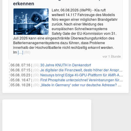
erkennen
Lahr, 06.08.2026 (lifePR) - Kia ruft
weltweit 14.117 Fahrzeuge des Modells
Niro wegen einer möglichen Brandgefahr
zurück. Nach einer Meldung des
europäischen Schnellwarnsystems
Safety Gate der EU-Kommission vom 31.
Juli 2026 kann eine eingeschränkte Überwachungsfunktion des
Batteriemanagementsystems dazu führen, dass Probleme
innerhalb der Hochvoltbatterie nicht rechtzeitig erkannt werden.
Im
[…]
(00)
vor 1 Stunde
06.08. 07:16 |
(00)
30 Jahre KNUTH in Denkendorf
06.08. 07:15 |
(00)
Je digitaler die Finanzwelt, desto höher der Anspruch an gute Beratung
06.08. 05:23 |
(00)
Neousys bringt Edge-KI-GPU-Plattform für AMR-Anwendungen mit Unterstützung für vier GMSL2-Fahrzeugkameras auf den Markt
05.08. 16:47 |
(00)
First Phosphate unterzeichnet Vereinbarungen für nicht zu refundierende Zuwendungen in Höhe von 4,84 Mio. $ von der kanadischen Regierung für Straßeninfrastruktur und Stromübertragungsleitungen
05.08. 16:28 |
(00)
„Made in Germany“ oder nur deutsche Adresse? So erkennen Sie, wo Ihre Leiterplatten wirklich gefertigt werden