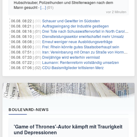
Hubschrauber, Polizeihunden und Streifenwagen nach dem
Mann gesucht -
[…]
(01)
vor 2 Minuten
06.08. 08:22 |
(00)
Schauer und Gewitter im Südosten
06.08. 08:21 |
(00)
Auftragseingang der Industrie gestiegen
06.08. 08:16 |
(01)
Drei Tote nach Schusswaffenvorfall in North Carolina
06.08. 08:10 |
(00)
Dienstleistungssektor erwirtschaftet mehr Umsatz
06.08. 08:08 |
(00)
Erneut weniger neue Ausbildungsverträge
06.08. 08:00 |
(00)
Frei: Rhein könnte gutes Staatsoberhaupt sein
06.08. 07:51 |
(00)
Iran: Vereinbarung mit Oman zu Straße von Hormus fast fertig
06.08. 07:33 |
(01)
Dreijährige wird weiterhin vermisst
06.08. 07:22 |
(00)
Laumann: Rentenreform vollständig umsetzen
06.08. 07:06 |
(02)
CDU-Basismitglieder kritisieren Merz
BOULEVARD-NEWS
'Game of Thrones'-Autor kämpft mit Traurigkeit
und Depressionen