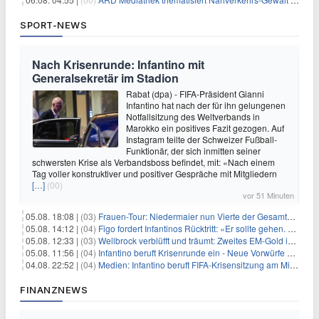
SPORT-NEWS
Nach Krisenrunde: Infantino mit
Generalsekretär im Stadion
Rabat (dpa) - FIFA-Präsident Gianni
Infantino hat nach der für ihn gelungenen
Notfallsitzung des Weltverbands in
Marokko ein positives Fazit gezogen. Auf
Instagram teilte der Schweizer Fußball-
Funktionär, der sich inmitten seiner
schwersten Krise als Verbandsboss befindet, mit: «Nach einem
Tag voller konstruktiver und positiver Gespräche mit Mitgliedern
[…]
(00)
vor 51 Minuten
05.08. 18:08 |
(03)
Frauen-Tour: Niedermaier nun Vierte der Gesamtwertung
05.08. 14:12 |
(04)
Figo fordert Infantinos Rücktritt: «Er sollte gehen. Jetzt»
05.08. 12:33 |
(03)
Wellbrock verblüfft und träumt: Zweites EM-Gold in Paris
05.08. 11:56 |
(04)
Infantino beruft Krisenrunde ein - Neue Vorwürfe gegen FIFA
04.08. 22:52 |
(04)
Medien: Infantino beruft FIFA-Krisensitzung am Mittwoch ein
FINANZNEWS