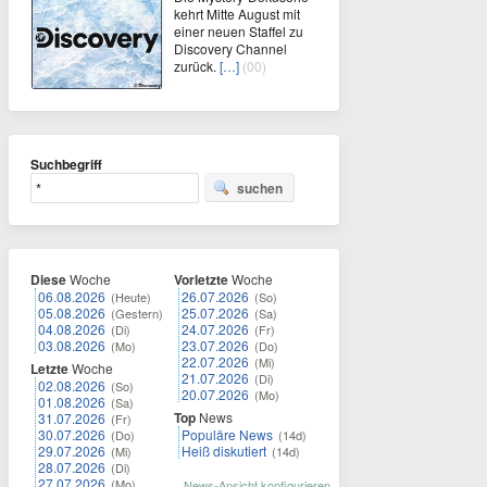
kehrt Mitte August mit
einer neuen Staffel zu
Discovery Channel
zurück.
[…]
(00)
Suchbegriff
suchen
Diese
Woche
Vorletzte
Woche
06.08.2026
26.07.2026
(Heute)
(So)
05.08.2026
25.07.2026
(Gestern)
(Sa)
04.08.2026
24.07.2026
(Di)
(Fr)
03.08.2026
23.07.2026
(Mo)
(Do)
22.07.2026
(Mi)
Letzte
Woche
21.07.2026
(Di)
02.08.2026
(So)
20.07.2026
(Mo)
01.08.2026
(Sa)
Top
News
31.07.2026
(Fr)
30.07.2026
Populäre News
(Do)
(14d)
29.07.2026
Heiß diskutiert
(Mi)
(14d)
28.07.2026
(Di)
27.07.2026
(Mo)
News-Ansicht konfigurieren