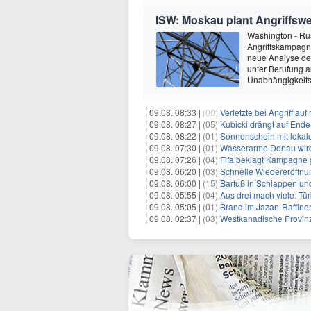
ISW: Moskau plant Angriffswe
Washington - Ru
Angriffskampagne
neue Analyse der
unter Berufung a
Unabhängigkeits
09.08. 08:33 |
(00)
Verletzte bei Angriff au
09.08. 08:27 |
(05)
Kubicki drängt auf Ende
09.08. 08:22 |
(01)
Sonnenschein mit lokal
09.08. 07:30 |
(01)
Wasserarme Donau wird
09.08. 07:26 |
(04)
Fifa beklagt Kampagne 
09.08. 06:20 |
(03)
Schnelle Wiedereröffnu
09.08. 06:00 |
(15)
Barfuß in Schlappen un
09.08. 05:55 |
(04)
Aus drei mach viele: Tür
09.08. 05:05 |
(01)
Brand im Jazan-Raffine
09.08. 02:37 |
(03)
Westkanadische Provin