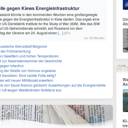
lle gegen Kiews Energieinfrastruktur
ssland könnte in den kommenden Wochen eine großangelegte
Um
 gegen die Energieinfrastruktur in Kiew starten. Das ergab eine
Ab
 US-Denkfabrik Institute for the Study of War (ISW). Wie das ISW
uf US-Geheimdienste schreibt, soll Russland vor dem
tag der Ukraine am 24. August einen
[…]
(01)
vor 20 Minuten
f russische Grenzstadt Belgorod
 der Frühverrentung
en Gewittern und hohen Temperaturen
 zur Asservatenkammer der Geschichte
gegen Infantino
ng der Straße von Hormus ungewiss
d Sandalen: Sind nackte Füße eklig?
Wa
kei will neuen Militärpakt erweitern
As
rie von Saudi Aramco gelöscht: Auswirkungen auf die Energiemärkte
z ruft wegen Waldbränden Notstand aus
KI
tr