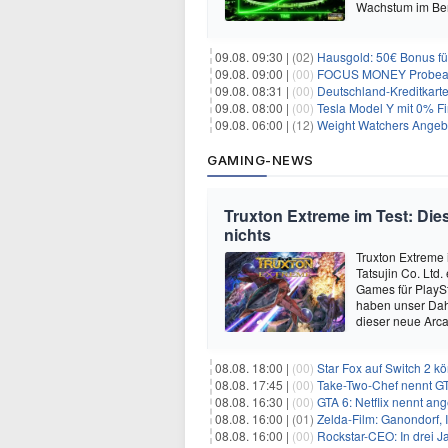
Wachstum im Ber
09.08. 09:30 |
(02)
Hausgold: 50€ Bonus fü
09.08. 09:00 |
(00)
FOCUS MONEY Probeabo
09.08. 08:31 |
(00)
Deutschland-Kreditkart
09.08. 08:00 |
(00)
Tesla Model Y mit 0% Fi
09.08. 06:00 |
(12)
Weight Watchers Angebo
GAMING-NEWS
Truxton Extreme im Test: Dies
nichts
Truxton Extreme 
Tatsujin Co. Ltd
Games für PlaySt
haben unser Dah
dieser neue Arca
08.08. 18:00 |
(00)
Star Fox auf Switch 2 k
08.08. 17:45 |
(00)
Take-Two-Chef nennt GT
08.08. 16:30 |
(00)
GTA 6: Netflix nennt an
08.08. 16:00 |
(01)
Zelda-Film: Ganondorf, 
08.08. 16:00 |
(00)
Rockstar-CEO: In drei J