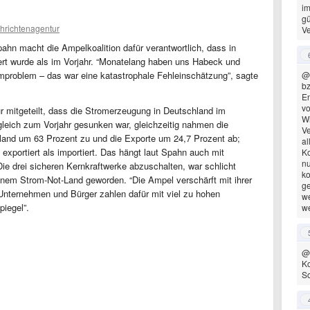
im
gü
hrichtenagentur
Ve
pahn macht die Ampelkoalition dafür verantwortlich, dass in
rt wurde als im Vorjahr. “Monatelang haben uns Habeck und
romproblem – das war eine katastrophale Fehleinschätzung”, sagte
@
bz
En
vo
 mitgeteilt, dass die Stromerzeugung in Deutschland im
Wi
leich zum Vorjahr gesunken war, gleichzeitig nahmen die
Ve
and um 63 Prozent zu und die Exporte um 24,7 Prozent ab;
al
xportiert als importiert. Das hängt laut Spahn auch mit
Ko
nu
 drei sicheren Kernkraftwerke abzuschalten, war schlicht
ko
inem Strom-Not-Land geworden. “Die Ampel verschärft mit ihrer
ge
Unternehmen und Bürger zahlen dafür mit viel zu hohen
we
iegel”.
w
@
Ko
So