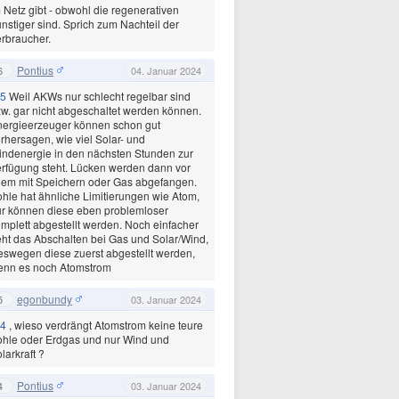
 Netz gibt - obwohl die regenerativen
nstiger sind. Sprich zum Nachteil der
rbraucher.
Pontius
6
04. Januar 2024
5
Weil AKWs nur schlecht regelbar sind
w. gar nicht abgeschaltet werden können.
ergieerzeuger können schon gut
rhersagen, wie viel Solar- und
ndenergie in den nächsten Stunden zur
rfügung steht. Lücken werden dann vor
lem mit Speichern oder Gas abgefangen.
hle hat ähnliche Limitierungen wie Atom,
r können diese eben problemloser
mplett abgestellt werden. Noch einfacher
ht das Abschalten bei Gas und Solar/Wind,
swegen diese zuerst abgestellt werden,
enn es noch Atomstrom
egonbundy
5
03. Januar 2024
4
, wieso verdrängt Atomstrom keine teure
hle oder Erdgas und nur Wind und
larkraft ?
Pontius
4
03. Januar 2024