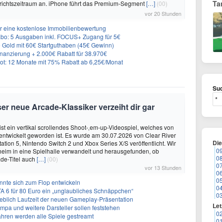
Ta
ichtszeitraum an. iPhone führt das Premium-Segment
[…]
(00)
vor 20 Stunden
r eine kostenlose Immobilienbewertung
: 5 Ausgaben inkl. FOCUS+ Zugang für 5€
e Gold mit 60€ Startguthaben (45€ Gewinn)
nanzierung + 2.000€ Rabatt für 38.970€
t: 12 Monate mit 75% Rabatt ab 6,25€/Monat
Suc
er neue Arcade-Klassiker verzeiht dir gar
ist ein vertikal scrollendes Shoot-‚em-up-Videospiel, welches von
. entwickelt geworden ist. Es wurde am 30.07.2026 von Clear River
Di
ation 5, Nintendo Switch 2 und Xbox Series X/S veröffentlicht. Wir
0
eim in eine Spielhalle verwandelt und herausgefunden, ob
0
de-Titel auch
[…]
(00)
0
vor 13 Stunden
0
0
önnte sich zum Flop entwickeln
0
A 6 für 80 Euro ein „unglaubliches Schnäppchen“
0
geblich Laufzeit der neuen Gameplay-Präsentation
Let
Impa und weitere Darsteller sollen feststehen
0
ahren werden alle Spiele gestreamt
0