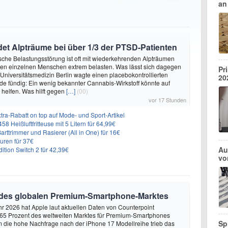
an
et Alpträume bei über 1/3 der PTSD-Patienten
sche Belastungsstörung ist oft mit wiederkehrenden Alpträumen
den einzelnen Menschen extrem belasten. Was lässt sich dagegen
Pr
 Universitätsmedizin Berlin wagte einen placebokontrollierten
20
e fündig: Ein wenig bekannter Cannabis-Wirkstoff könnte auf
helfen. Was hilft gegen
[…]
(00)
vor 17 Stunden
ra-Rabatt on top auf Mode- und Sport-Artikel
8 Heißluftfritteuse mit 5 Litern für 64,99€
 Barttrimmer und Rasierer (All in One) für 16€
uren für 37€
Au
dition Switch 2 für 42,39€
vo
 des globalen Premium-Smartphone-Marktes
hr 2026 hat Apple laut aktuellen Daten von Counterpoint
 65 Prozent des weltweiten Marktes für Premium-Smartphones
Sp
em die hohe Nachfrage nach der iPhone 17 Modellreihe trieb das