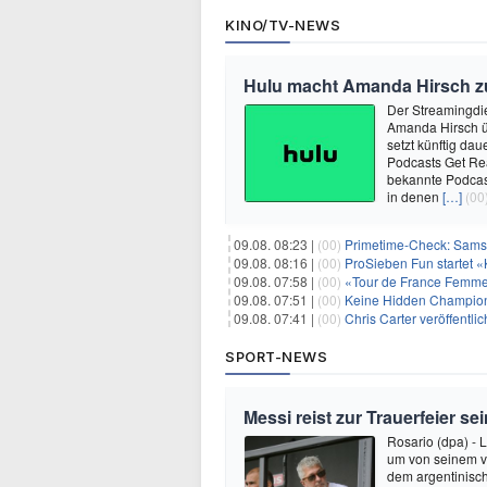
KINO/TV-NEWS
Hulu macht Amanda Hirsch zu
Der Streamingdie
Amanda Hirsch üb
setzt künftig dau
Podcasts Get Rea
bekannte Podcas
in denen
[…]
(00
09.08. 08:23 |
(00)
Primetime-Check: Samst
09.08. 08:16 |
(00)
ProSieben Fun startet «
09.08. 07:58 |
(00)
«Tour de France Femmes
09.08. 07:51 |
(00)
Keine Hidden Champions
09.08. 07:41 |
(00)
Chris Carter veröffentl
SPORT-NEWS
Messi reist zur Trauerfeier s
Rosario (dpa) - 
um von seinem ve
dem argentinisch