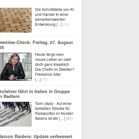
Die Schnittstelle von KI
und Handel In einer
bemerkenswerten
Entwicklung
[…]
(00)
imetime-Check: Freitag, 07. Augsut
26
Heute fängt mein
neues Leben an oder
doch ganz klassisch
Die Chefin im Zweiten?
Freelance oder
[…]
(00)
tofahrer fährt in Italien in Gruppe
n Radlern
Turin (dpa) - Auf einer
beliebten Strecke für
Radsportler im Norden
Italiens ist der
[…]
(01)
latoon Raiders: Update verbessert