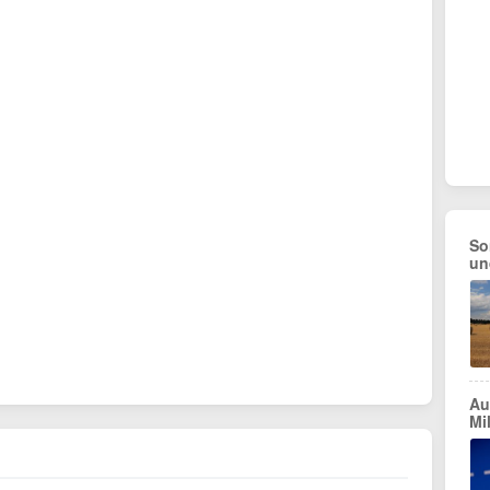
So
un
Au
Mi