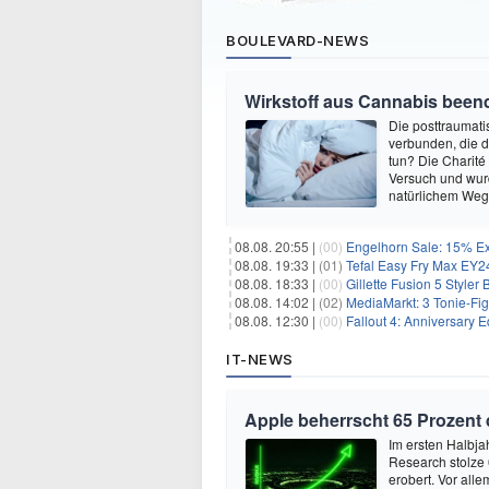
BOULEVARD-NEWS
Wirkstoff aus Cannabis beend
Die posttraumati
verbunden, die 
tun? Die Charité
Versuch und wurd
natürlichem Weg 
08.08. 20:55 |
(00)
Engelhorn Sale: 15% Ext
08.08. 19:33 |
(01)
Tefal Easy Fry Max EY245
08.08. 18:33 |
(00)
Gillette Fusion 5 Styler
08.08. 14:02 |
(02)
MediaMarkt: 3 Tonie-Fig
08.08. 12:30 |
(00)
Fallout 4: Anniversary E
IT-NEWS
Apple beherrscht 65 Prozent
Im ersten Halbja
Research stolze
erobert. Vor all