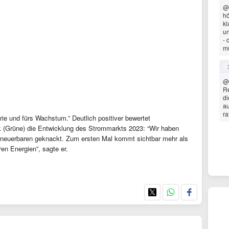
@
hö
kl
un
- 
mü
@
Re
di
au
ra
trie und fürs Wachstum.” Deutlich positiver bewertet
 (Grüne) die Entwicklung des Strommarkts 2023: “Wir haben
rneuerbaren geknackt. Zum ersten Mal kommt sichtbar mehr als
en Energien”, sagte er.