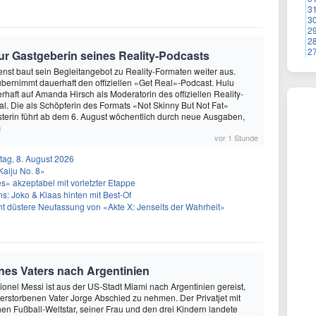
3
3
2
2
2
r Gastgeberin seines Reality-Podcasts
nst baut sein Begleitangebot zu Reality-Formaten weiter aus.
ernimmt dauerhaft den offiziellen «Get Real»-Podcast. Hulu
erhaft auf Amanda Hirsch als Moderatorin des offiziellen Reality-
l. Die als Schöpferin des Formats «Not Skinny But Not Fat»
terin führt ab dem 6. August wöchentlich durch neue Ausgaben,
)
vor 1 Stunde
ag, 8. August 2026
Kaiju No. 8»
» akzeptabel mit vorletzter Etappe
: Joko & Klaas hinten mit Best-Of
icht düstere Neufassung von «Akte X: Jenseits der Wahrheit»
eines Vaters nach Argentinien
Lionel Messi ist aus der US-Stadt Miami nach Argentinien gereist,
rstorbenen Vater Jorge Abschied zu nehmen. Der Privatjet mit
en Fußball-Weltstar, seiner Frau und den drei Kindern landete