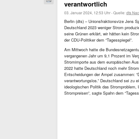
verantwortlich
03. Januar 2024, 12:53 Uhr
·
Quelle:
dts Nac
Berlin (dts) – Unionsfraktionsvize Jens S
Deutschland 2023 weniger Strom produzie
seine Grünen erklärt, wir hätten kein St
der CDU-Politiker dem “Tagesspiegel”.
Am Mittwoch hatte die Bundesnetzagentur
vergangenen Jahr um 9,1 Prozent im Verg
Stromimporte aus dem europäischen Ausl
2022 hatte Deutschland noch mehr Strom e
Entscheidungen der Ampel zusammen: “Die
verantwortungslos.” Deutschland sei zu e
ideologischen Politik das Stromproblem, 
Strompreisen”, sagte Spahn dem “Tagessp