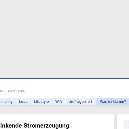
943
) · Forum (
924
)
munity
Lose
Lifestyle
WIN
Umfragen
Was ist klamm?
$$
sinkende Stromerzeugung