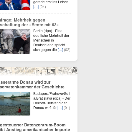
gerade erst ins Leben
[…]
(04)
frage: Mehrheit gegen
schaffung der «Rente mit 63»
Berlin (dpa) - Eine
deutliche Mehrheit der
Menschen in
Deutschland spricht
sich gegen die
[…]
(02)
sserarme Donau wird zur
servatenkammer der Geschichte
Budapest/Prahovo/Sofi
a/Bratislava (dpa) - Der
Rekord-Tiefstand der
Donau wirft für
[…]
(01)
-gesteuerter Datenzentrum-Boom
eibt Anstieg amerikanischer Importe