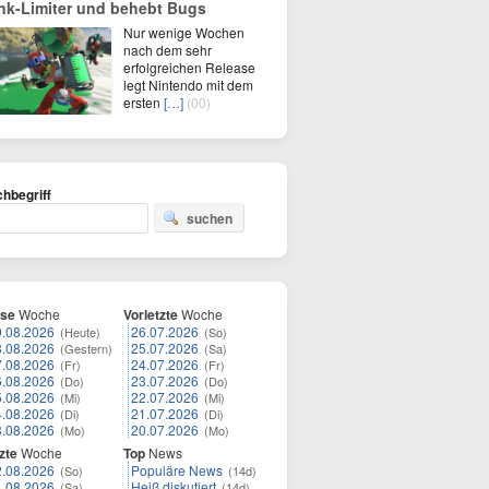
nk-Limiter und behebt Bugs
Nur wenige Wochen
nach dem sehr
erfolgreichen Release
legt Nintendo mit dem
ersten
[…]
(00)
hbegriff
suchen
ese
Woche
Vorletzte
Woche
9.08.2026
26.07.2026
(Heute)
(So)
8.08.2026
25.07.2026
(Gestern)
(Sa)
7.08.2026
24.07.2026
(Fr)
(Fr)
6.08.2026
23.07.2026
(Do)
(Do)
5.08.2026
22.07.2026
(Mi)
(Mi)
4.08.2026
21.07.2026
(Di)
(Di)
3.08.2026
20.07.2026
(Mo)
(Mo)
zte
Woche
Top
News
2.08.2026
Populäre News
(So)
(14d)
1.08.2026
Heiß diskutiert
(Sa)
(14d)