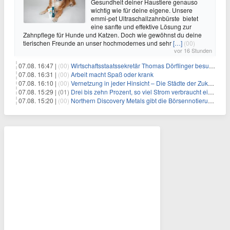
Gesundheit deiner Haustiere genauso
wichtig wie für deine eigene. Unsere
emmi-pet Ultraschallzahnbürste bietet
eine sanfte und effektive Lösung zur
Zahnpflege für Hunde und Katzen. Doch wie gewöhnst du deine
tierischen Freunde an unser hochmodernes und sehr
[…]
(00)
vor 16 Stunden
07.08. 16:47 |
(00)
Wirtschaftsstaatssekretär Thomas Dörflinger besucht Handwerksbetrieb im Kammerbezirk Freiburg
07.08. 16:31 |
(00)
Arbeit macht Spaß oder krank
07.08. 16:10 |
(00)
Vernetzung in jeder Hinsicht – Die Städte der Zukunft sind grün-blau
07.08. 15:29 |
(01)
Drei bis zehn Prozent, so viel Strom verbraucht ein Aufzug im Gebäude
07.08. 15:20 |
(00)
Northern Discovery Metals gibt die Börsennotierung an der Frankfurter Wertpapierbörse bekannt