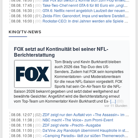
08.08. 17:45 |
(00)
Take-Two-Chef nennt GTA 6 für 80 Euro ein „unglaubliches Schnäppchen“
08.08. 16:30 |
(00)
GTA 6: Netflix nennt angeblich Laufzeit der neuen Gameplay-Präsentation
08.08. 16:00 |
(01)
Zelda-Film: Ganondorf, Impa und weitere Darsteller sollen feststehen
08.08. 16:00 |
(00)
Rockstar-CEO: In drei Jahren werden alle Spiele gestreamt
KINO/TV-NEWS
FOX setzt auf Kontinuität bei seiner NFL-
Berichterstattung
Tom Brady und Kevin Burkhardt bleiben
auch 2026 das Top-Duo des US-
Senders. Zudem hat FOX sein komplettes
Kommentatoren- und Moderatorenteam
für die neue NFL-Saison vorgestellt. FOX
Sports hat sein On-Air-Team für die NFL-
Saison 2026 bekannt gegeben und setzt dabei weitgehend auf
bewährte Gesichter. Angeführt wird die Berichterstattung erneut
vom Top-Team um Kommentator Kevin Burkhardt und Ex-
[…]
(00)
vor 11 Stunden
08.08. 12:07 |
(02)
ZDF zeigt nur den Auftakt von «The Assassin» im Fernsehen
08.08. 11:38 |
(00)
NBC macht «The Voice» zum Promi-Event
08.08. 11:06 |
(00)
ZDF zeigt vierte «Precht»-Ausgabe
08.08. 11:00 |
(00)
Da'Vine Joy Randolph übernimmt Hauptrolle in starbesetzter schwarzer Komödie
08.08. 10:38 |
(00)
«Camping Paradis» lädt zur süßen Themenwoche ein