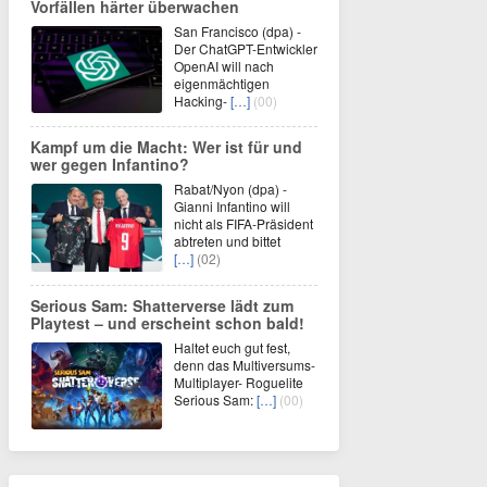
Vorfällen härter überwachen
San Francisco (dpa) -
Der ChatGPT-Entwickler
OpenAI will nach
eigenmächtigen
Hacking-
[…]
(00)
Kampf um die Macht: Wer ist für und
wer gegen Infantino?
Rabat/Nyon (dpa) -
Gianni Infantino will
nicht als FIFA-Präsident
abtreten und bittet
[…]
(02)
Serious Sam: Shatterverse lädt zum
Playtest – und erscheint schon bald!
Haltet euch gut fest,
denn das Multiversums-
Multiplayer- Roguelite
Serious Sam:
[…]
(00)