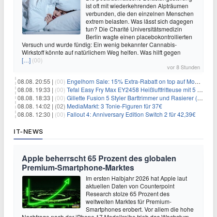
ist oft mit wiederkehrenden Alpträumen
verbunden, die den einzelnen Menschen
extrem belasten. Was lässt sich dagegen
tun? Die Charité Universitätsmedizin
Berlin wagte einen placebokontrollierten
Versuch und wurde fündig: Ein wenig bekannter Cannabis-
Wirkstoff könnte auf natürlichem Weg helfen. Was hilft gegen
[…]
(00)
vor 8 Stunden
08.08. 20:55 |
(00)
Engelhorn Sale: 15% Extra-Rabatt on top auf Mode- und Sport-Artikel
08.08. 19:33 |
(00)
Tefal Easy Fry Max EY2458 Heißluftfritteuse mit 5 Litern für 64,99€
08.08. 18:33 |
(00)
Gillette Fusion 5 Styler Barttrimmer und Rasierer (All in One) für 16€
08.08. 14:02 |
(02)
MediaMarkt: 3 Tonie-Figuren für 37€
08.08. 12:30 |
(00)
Fallout 4: Anniversary Edition Switch 2 für 42,39€
IT-NEWS
Apple beherrscht 65 Prozent des globalen
Premium-Smartphone-Marktes
Im ersten Halbjahr 2026 hat Apple laut
aktuellen Daten von Counterpoint
Research stolze 65 Prozent des
weltweiten Marktes für Premium-
Smartphones erobert. Vor allem die hohe
Nachfrage nach der iPhone 17 Modellreihe trieb das Wachstum