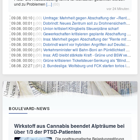
und zu Problemen
[…]
(00)
vor 24 Minuten
09.08. 00:10 |
(00)
Umfrage: Mehrheit gegen Abschaffung der «Rente mit 63»
09.08. 00:01 |
(00)
Dobrindt: Neues Zentrum soll zu Drohnensicherheit forschen
09.08. 00:00 |
(01)
Union kritisiert Klingbeils Steuerpläne scharf
09.08. 00:00 |
(00)
Gewerkschaften kritisieren geplante Abschaffung der "Rente mit 63"
09.08. 00:00 |
(00)
Insa: Mehrheit gegen Abschaffung der "Rente mit 63"
09.08. 00:00 |
(00)
Dobrindt warnt vor hybriden Angriffen auf Deutschland
09.08. 00:00 |
(01)
Verkehrsminister will Bahn-Boni an Pünktlichkeit koppeln
09.08. 00:00 |
(00)
Insa: AfD bleibt stärkste Kraft - Grüne und BSW verlieren
09.08. 00:00 |
(00)
Grüne kritisieren Ticketsteuer-Senkung als "Blindflug"
08.08. 22:27 |
(01)
2. Bundesliga: Wolfsburg und FCK starten torlos in die Saison
BOULEVARD-NEWS
Wirkstoff aus Cannabis beendet Alpträume bei
über 1/3 der PTSD-Patienten
Die posttraumatische Belastungsstörung