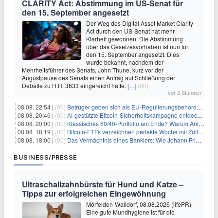
CLARITY Act: Abstimmung im US-Senat für
den 15. September angesetzt
Der Weg des Digital Asset Market Clarity
Act durch den US-Senat hat mehr
Klarheit gewonnen. Die Abstimmung
über das Gesetzesvorhaben ist nun für
den 15. September angesetzt. Dies
wurde bekannt, nachdem der
Mehrheitsführer des Senats, John Thune, kurz vor der
Augustpause des Senats einen Antrag auf Schließung der
Debatte zu H.R. 3633 eingereicht hatte.
[…]
(00)
vor 3 Stunden
08.08. 22:54 |
(00)
Betrüger geben sich als EU-Regulierungsbehörden aus, um Krypto-Nutzer nach MiCA-Deadline ins Visier zu nehmen
08.08. 20:46 |
(00)
AI-gestützte Bitcoin-Sicherheitskampagne entdeckt fast 5.000 Softwareprobleme in 390 Projekten
08.08. 20:00 |
(00)
Klassisches 60/40-Portfolio am Ende? Warum Anleger jetzt radikal umdenken müssen
08.08. 18:19 |
(00)
Bitcoin-ETFs verzeichnen perfekte Woche mit Zuflüssen auf 3-Monats-Hoch
08.08. 18:00 |
(00)
Das Vermächtnis eines Bankiers: Wie Johann Friedrich Städel sein Imperium unsterblich machte
BUSINESS/PRESSE
Ultraschallzahnbürste für Hund und Katze –
Tipps zur erfolgreichen Eingewöhnung
Mörfelden-Walldorf, 08.08.2026 (lifePR) -
Eine gute Mundhygiene ist für die