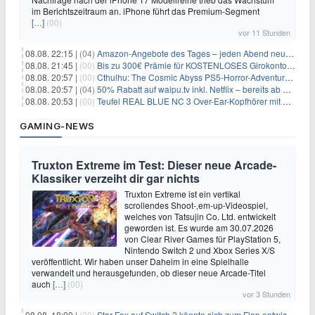
im Berichtszeitraum an. iPhone führt das Premium-Segment
[…]
(00)
vor 11 Stunden
08.08. 22:15 |
(04)
Amazon-Angebote des Tages – jeden Abend neue Deals zum Stöbern
08.08. 21:45 |
(00)
Bis zu 300€ Prämie für KOSTENLOSES Girokonto bei der Santander – 50€ schon nach 1 Woche!
08.08. 20:57 |
(00)
Cthulhu: The Cosmic Abyss PS5-Horror-Adventure für 27,99€
08.08. 20:57 |
(04)
50% Rabatt auf waipu.tv inkl. Netflix – bereits ab 9€/Monat (statt 17,99€)
08.08. 20:53 |
(00)
Teufel REAL BLUE NC 3 Over-Ear-Kopfhörer mit ANC für 149,99€
GAMING-NEWS
Truxton Extreme im Test: Dieser neue Arcade-
Klassiker verzeiht dir gar nichts
Truxton Extreme ist ein vertikal
scrollendes Shoot-‚em-up-Videospiel,
welches von Tatsujin Co. Ltd. entwickelt
geworden ist. Es wurde am 30.07.2026
von Clear River Games für PlayStation 5,
Nintendo Switch 2 und Xbox Series X/S
veröffentlicht. Wir haben unser Daheim in eine Spielhalle
verwandelt und herausgefunden, ob dieser neue Arcade-Titel
auch
[…]
(00)
vor 3 Stunden
08.08. 18:00 |
(00)
Star Fox auf Switch 2 könnte sich zum Flop entwickeln