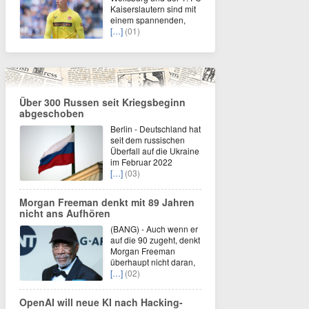
Kaiserslautern sind mit
einem spannenden,
[…]
(01)
Über 300 Russen seit Kriegsbeginn
abgeschoben
Berlin - Deutschland hat
seit dem russischen
Überfall auf die Ukraine
im Februar 2022
[…]
(03)
Morgan Freeman denkt mit 89 Jahren
nicht ans Aufhören
(BANG) - Auch wenn er
auf die 90 zugeht, denkt
Morgan Freeman
überhaupt nicht daran,
[…]
(02)
OpenAI will neue KI nach Hacking-