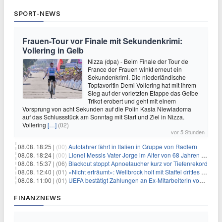
SPORT-NEWS
Frauen-Tour vor Finale mit Sekundenkrimi:
Vollering in Gelb
Nizza (dpa) - Beim Finale der Tour de
France der Frauen winkt erneut ein
Sekundenkrimi. Die niederländische
Topfavoritin Demi Vollering hat mit ihrem
Sieg auf der vorletzten Etappe das Gelbe
Trikot erobert und geht mit einem
Vorsprung von acht Sekunden auf die Polin Kasia Niewiadoma
auf das Schlussstück am Sonntag mit Start und Ziel in Nizza.
Vollering
[…]
(02)
vor 5 Stunden
08.08. 18:25 |
(00)
Autofahrer fährt in Italien in Gruppe von Radlern
08.08. 18:24 |
(00)
Lionel Messis Vater Jorge im Alter von 68 Jahren gestorben
08.08. 15:37 |
(06)
Blackout stoppt Apnoetaucher kurz vor Tiefenrekord
08.08. 12:40 |
(01)
«Nicht erträumt»: Wellbrock holt mit Staffel drittes EM-Gold
08.08. 11:00 |
(01)
UEFA bestätigt Zahlungen an Ex-Mitarbeiterin von Infantino
FINANZNEWS