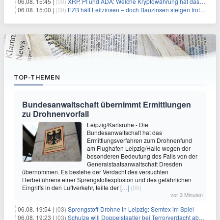
06.08. 15:45 |
(00)
XRP, PI und ADA: Welche Kryptowährung hat das größte Potenzial im nächsten Bullenmarkt?
06.08. 15:00 |
(00)
EZB hält Leitzinsen – doch Bauzinsen steigen trotzdem: Das Nahost-Problem für Immobilienkäufer
TOP-THEMEN
Bundesanwaltschaft übernimmt Ermittlungen
zu Drohnenvorfall
Leipzig/Karlsruhe - Die
Bundesanwaltschaft hat das
Ermittlungsverfahren zum Drohnenfund
am Flughafen Leipzig/Halle wegen der
besonderen Bedeutung des Falls von der
Generalstaatsanwaltschaft Dresden
übernommen. Es bestehe der Verdacht des versuchten
Herbeiführens einer Sprengstoffexplosion und des gefährlichen
Eingriffs in den Luftverkehr, teilte der
[…]
(00)
vor 3 Minuten
06.08. 19:54 |
(03)
Sprengstoff-Drohne in Leipzig: Semtex im Spiel
06.08. 19:23 |
(03)
Schulze will Doppelstaatler bei Terrorverdacht abschieben