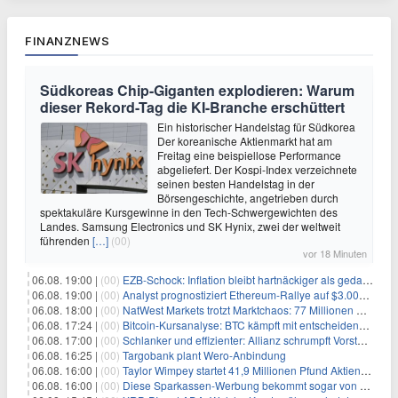
FINANZNEWS
Südkoreas Chip-Giganten explodieren: Warum
dieser Rekord-Tag die KI-Branche erschüttert
Ein historischer Handelstag für Südkorea
Der koreanische Aktienmarkt hat am
Freitag eine beispiellose Performance
abgeliefert. Der Kospi-Index verzeichnete
seinen besten Handelstag in der
Börsengeschichte, angetrieben durch
spektakuläre Kursgewinne in den Tech-Schwergewichten des
Landes. Samsung Electronics und SK Hynix, zwei der weltweit
führenden
[…]
(00)
vor 18 Minuten
06.08. 19:00 |
(00)
EZB-Schock: Inflation bleibt hartnäckiger als gedacht – 2027 wird zum kritischen Test
06.08. 19:00 |
(00)
Analyst prognostiziert Ethereum-Rallye auf $3.000 nach entscheidendem On-Chain-Ausbruch
06.08. 18:00 |
(00)
NatWest Markets trotzt Marktchaos: 77 Millionen Pfund Gewinn im ersten Halbjahr
06.08. 17:24 |
(00)
Bitcoin-Kursanalyse: BTC kämpft mit entscheidender $65K-Hürde, während sich ein Liquidationscluster aufbaut
06.08. 17:00 |
(00)
Schlanker und effizienter: Allianz schrumpft Vorstand auf 8 Köpfe – das steckt dahinter
06.08. 16:25 |
(00)
Targobank plant Wero-Anbindung
06.08. 16:00 |
(00)
Taylor Wimpey startet 41,9 Millionen Pfund Aktienrückkauf – was Anleger wissen müssen
06.08. 16:00 |
(00)
Diese Sparkassen-Werbung bekommt sogar von der Konkurrenz Lob