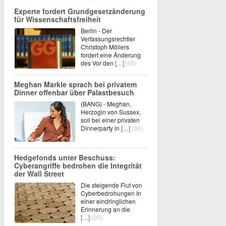
Experte fordert Grundgesetzänderung
für Wissenschaftsfreiheit
Berlin - Der
Verfassungsrechtler
Christoph Möllers
fordert eine Änderung
des Vor den
[…]
(00)
Meghan Markle sprach bei privatem
Dinner offenbar über Palastbesuch
(BANG) - Meghan,
Herzogin von Sussex,
soll bei einer privaten
Dinnerparty in
[…]
(00)
Hedgefonds unter Beschuss:
Cyberangriffe bedrohen die Integrität
der Wall Street
Die steigende Flut von
Cyberbedrohungen In
einer eindringlichen
Erinnerung an die
[…]
(00)