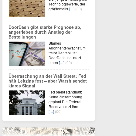
Technologiewerte, der
größtenteils
[…]
(00)
DoorDash gibt starke Prognose ab,
angetrieben durch Anstieg der
Bestellungen
Starkes
Abonnentenwachstum
treibt Rentabilität
DoorDash Inc. nutzt
einen
[…]
(00)
Überraschung an der Wall Street: Fed
hält Leitzins fest – aber Warsh sendet
klares Signal
Fed bleibt standhaft:
Keine Zinserhöhung
geplant Die Federal
Reserve setzt ihre
[…]
(00)