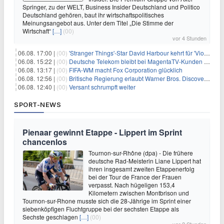
Springer, zu der WELT, Business Insider Deutschland und Politico
Deutschland gehören, baut ihr wirtschaftspolitisches
Meinungsangebot aus. Unter dem Titel „Die Stimme der
Wirtschaft“
[…]
(00)
vor 4 Stunden
06.08. 17:00 |
(00)
'Stranger Things'-Star David Harbour kehrt für 'Violent Night 2' zurück – Kristen Bell stößt zur Besetzung
06.08. 15:22 |
(00)
Deutsche Telekom bleibt bei MagentaTV-Kunden vage
06.08. 13:17 |
(00)
FIFA-WM macht Fox Corporation glücklich
06.08. 12:56 |
(00)
Britische Regierung erlaubt Warner Bros. Discovery-Übernahme
06.08. 12:40 |
(00)
Versant schrumpft weiter
SPORT-NEWS
Pienaar gewinnt Etappe - Lippert im Sprint
chancenlos
Tournon-sur-Rhône (dpa) - Die frühere
deutsche Rad-Meisterin Liane Lippert hat
ihren insgesamt zweiten Etappenerfolg
bei der Tour de France der Frauen
verpasst. Nach hügeligen 153,4
Kilometern zwischen Montbrison und
Tournon-sur-Rhone musste sich die 28-Jährige im Sprint einer
siebenköpfigen Fluchtgruppe bei der sechsten Etappe als
Sechste geschlagen
[…]
(00)