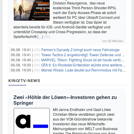
Division Resurgence, das neue
kostenlose Third-Person-Shooter-RPG,
nach der Early-Access-Phase ab sofort
weltweit für PC über Ubisoft Connect und
Steam verfügbar ist. Das Spiel ist
ebenfalls bereits für iOS- und Android-Geräte verfügbar und
unterstützt Crossplay und Cross-Progression, so dass der
Spielfortschritt
[…]
(00)
vor 35 Minuten
06.08. 19:41 |
(00)
Farmer’s Dynasty 2 bringt euch neue Fahrzeuge
06.08. 19:41 |
(00)
Tower Tactics 2 angekündigt: Tower Defense und Deckbuilding Kombo kehrt zurück
06.08. 19:40 |
(00)
MARVEL Tōkon: Fighting Souls ist ab heute verfügbar
06.08. 19:30 |
(00)
GTA 6: Ex-Rockstar-Entwickler würde eine weitere Verschiebung nicht überraschen
06.08. 19:00 |
(00)
Marvel Rivals: Leak deutet auf Rennmodus mit Fahrzeugen hin
KINO/TV-NEWS
Zwei «Höhle der Löwen»-Investoren gehen zu
Springer
Mit Janna Ensthaler und Gast-Löwe
Christian Miele verstärken gleich zwei
aus der VOX-Gründershow bekannte
Investoren das neue Wirtschafts-
Meinungsteam von WELT und Business
Insider. Die Premium-Gruppe von Axel