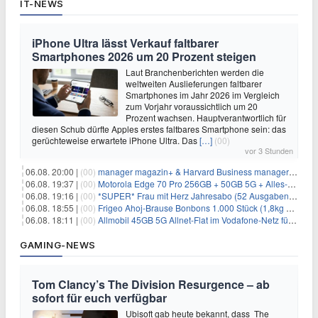
IT-NEWS
iPhone Ultra lässt Verkauf faltbarer
Smartphones 2026 um 20 Prozent steigen
Laut Branchenberichten werden die
weltweiten Auslieferungen faltbarer
Smartphones im Jahr 2026 im Vergleich
zum Vorjahr voraussichtlich um 20
Prozent wachsen. Hauptverantwortlich für
diesen Schub dürfte Apples erstes faltbares Smartphone sein: das
gerüchteweise erwartete iPhone Ultra. Das
[…]
(00)
vor 3 Stunden
06.08. 20:00 |
(00)
manager magazin+ & Harvard Business manager+ Digital-Kombi-Abo 1 Monat kostenlos
06.08. 19:37 |
(00)
Motorola Edge 70 Pro 256GB + 50GB 5G + Alles-Flat im Vodafone-Netz für 19,99€/Monat – eff. 0,61€/Monat
06.08. 19:16 |
(00)
*SUPER* Frau mit Herz Jahresabo (52 Ausgaben) für 161,40€ + bis zu 150€ Prämie
06.08. 18:55 |
(00)
Frigeo Ahoj-Brause Bonbons 1.000 Stück (1,8kg Eimer) für 6,29€
06.08. 18:11 |
(00)
Allmobil 45GB 5G Allnet-Flat im Vodafone-Netz für eff. 5,91€/Monat dank 50€ Wechselbonus + 0€ AG
GAMING-NEWS
Tom Clancy’s The Division Resurgence – ab
sofort für euch verfügbar
Ubisoft gab heute bekannt, dass The