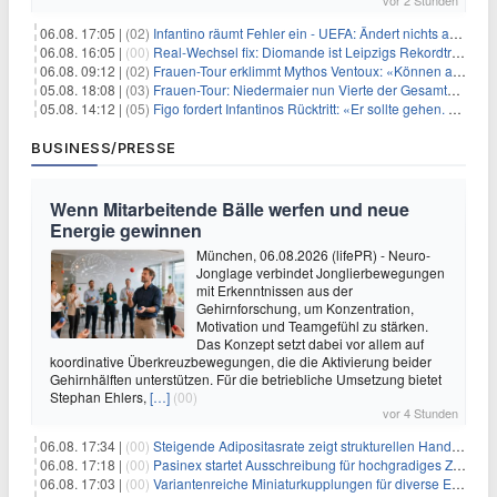
vor 2 Stunden
06.08. 17:05 |
(02)
Infantino räumt Fehler ein - UEFA: Ändert nichts an Boykott
06.08. 16:05 |
(00)
Real-Wechsel fix: Diomande ist Leipzigs Rekordtransfer
06.08. 09:12 |
(02)
Frauen-Tour erklimmt Mythos Ventoux: «Können alles schaffen»
05.08. 18:08 |
(03)
Frauen-Tour: Niedermaier nun Vierte der Gesamtwertung
05.08. 14:12 |
(05)
Figo fordert Infantinos Rücktritt: «Er sollte gehen. Jetzt»
BUSINESS/PRESSE
Wenn Mitarbeitende Bälle werfen und neue
Energie gewinnen
München, 06.08.2026 (lifePR) - Neuro-
Jonglage verbindet Jonglierbewegungen
mit Erkenntnissen aus der
Gehirnforschung, um Konzentration,
Motivation und Teamgefühl zu stärken.
Das Konzept setzt dabei vor allem auf
koordinative Überkreuzbewegungen, die die Aktivierung beider
Gehirnhälften unterstützen. Für die betriebliche Umsetzung bietet
Stephan Ehlers,
[…]
(00)
vor 4 Stunden
06.08. 17:34 |
(00)
Steigende Adipositasrate zeigt strukturellen Handlungsbedarf bei der Ernährung schulpflichtiger Kinder
06.08. 17:18 |
(00)
Pasinex startet Ausschreibung für hochgradiges Zinksulfidkonzentrat mit Germanium- und Silbergehalten und stellt ein Betriebsupdate bereit
06.08. 17:03 |
(00)
Variantenreiche Miniaturkupplungen für diverse Einsatzbereiche