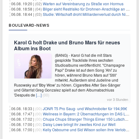
06.08. 19:20 |
(02)
Warten auf Vereinbarung zu Straße von Hormus
06.08. 18:58 |
(04)
Bilger sieht Restrisiko für Drohnen-Anschläge an Flughäfen
06.08. 18:44 |
(03)
Studie: Wirtschaft droht Milliardenverlust durch Niedrigwasser
BOULEVARD-NEWS
Karol G holt Drake und Bruno Mars für neues
Album ins Boot
(BANG) - Karol G hat die mit Stars
gespickte Trackliste ihres sechsten
Studioalbums veröffentlicht. "Champagne
Papi" Drake ist auf dem Song 'Ahí' zu
hören, während Bruno Mars auf 'Still'
mitwirkt. Außerdem sind Judeline und
Rusowsky auf 'Bby Wow' zu hören. Cigarettes After Sex-Sänger
und Gitarrist Greg Gonzalez spielt auf dem Albumabschluss
'Después de
[…]
(00)
vor 3 Stunden
06.08. 18:33 |
(00)
JONR T5 Pro Saug- und Wischroboter für 194,99€
06.08. 17:47 |
(00)
Wellness in Bayern: 2 Übernachtungen im DAS LUDWIG Sports Resort inkl. HP + Wellness ab 174€ p.P.
06.08. 17:02 |
(00)
Chupa Chups Stranger Things Eimer 150 Lutscher für 21,95€
06.08. 17:00 |
(00)
Daisy Lowe bringt ihr zweites Kind zur Welt
06.08. 17:00 |
(00)
Kelly Osbourne und Sid Wilson sollen ihre Verlobung gelöst haben