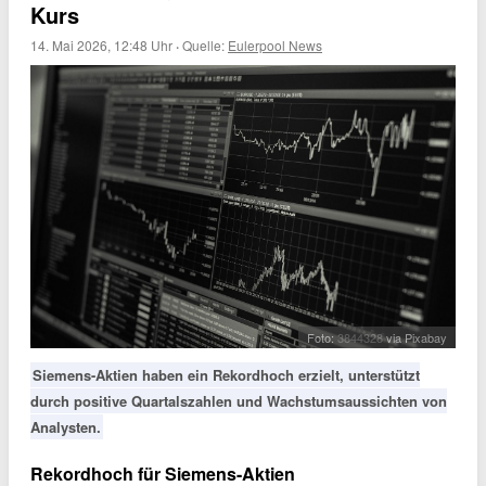
Kurs
14. Mai 2026, 12:48 Uhr
·
Quelle:
Eulerpool News
Foto:
3844328
via Pixabay
Siemens-Aktien haben ein Rekordhoch erzielt, unterstützt
durch positive Quartalszahlen und Wachstumsaussichten von
Analysten.
Rekordhoch für Siemens-Aktien