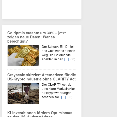
Goldpreis crashte um 30% – jetzt
zeigen neue Daten: War es
berechtigt?
Der Schock: Ein Drittel
des Goldwertes einfach
weg Die Goldmärkte
erlebten in den
[…]
(00)
Grayscale skizziert Alternativen für die
US-Kryptoindustrie ohne CLARITY Act
Der CLARITY Act, der
eine klare Marktstruktur
für Kryptowährungen
schaffen soll,
[…]
(00)
KI-Investitionen fördern Optimismus
an den US-Aktienmärkten