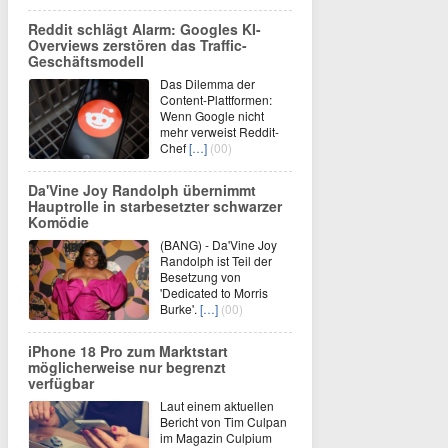
Reddit schlägt Alarm: Googles KI-
Overviews zerstören das Traffic-
Geschäftsmodell
Das Dilemma der
Content-Plattformen:
Wenn Google nicht
mehr verweist Reddit-
Chef
[…]
(00)
Da'Vine Joy Randolph übernimmt
Hauptrolle in starbesetzter schwarzer
Komödie
(BANG) - Da'Vine Joy
Randolph ist Teil der
Besetzung von
'Dedicated to Morris
Burke'.
[…]
(00)
iPhone 18 Pro zum Marktstart
möglicherweise nur begrenzt
verfügbar
Laut einem aktuellen
Bericht von Tim Culpan
im Magazin Culpium