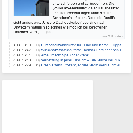
unterschreiben und zurücklehnen. Die
„Vollkasko-Mentalität“ vieler Hausbesitzer
und Hausverwaltungen kann sich im
Schadensfall rächen. Denn die Realität
sieht anders aus: „Unsere Dachdeckerbetriebe sind nach
Unwettern natürlich so schnell wie möglich bei betroffenen
Hausbesitzern“,
[…]
(00)
vor 2 Stunden
08.08. 08:00 |
(00)
Ultraschallzahnbürste für Hund und Katze – Tipps zur erfolgreichen Eingewöhnung
07.08. 16:47 |
(00)
Wirtschaftsstaatssekretär Thomas Dörflinger besucht Handwerksbetrieb im Kammerbezirk Freiburg
07.08. 16:31 |
(00)
Arbeit macht Spaß oder krank
07.08. 16:10 |
(00)
Vernetzung in jeder Hinsicht – Die Städte der Zukunft sind grün-blau
07.08. 15:29 |
(01)
Drei bis zehn Prozent, so viel Strom verbraucht ein Aufzug im Gebäude