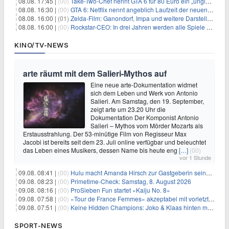
08.08. 17:45 |
(00)
Take-Two-Chef nennt GTA 6 für 80 Euro ein „unglaubliches Schnäppchen“
08.08. 16:30 |
(00)
GTA 6: Netflix nennt angeblich Laufzeit der neuen Gameplay-Präsentation
08.08. 16:00 |
(01)
Zelda-Film: Ganondorf, Impa und weitere Darsteller sollen feststehen
08.08. 16:00 |
(00)
Rockstar-CEO: In drei Jahren werden alle Spiele gestreamt
KINO/TV-NEWS
arte räumt mit dem Salieri-Mythos auf
Eine neue arte-Dokumentation widmet
sich dem Leben und Werk von Antonio
Salieri. Am Samstag, den 19. September,
zeigt arte um 23.20 Uhr die
Dokumentation Der Komponist Antonio
Salieri – Mythos vom Mörder Mozarts als
Erstausstrahlung. Der 53-minütige Film von Regisseur Max
Jacobi ist bereits seit dem 23. Juli online verfügbar und beleuchtet
das Leben eines Musikers, dessen Name bis heute eng
[…]
(00)
vor 1 Stunde
09.08. 08:41 |
(00)
Hulu macht Amanda Hirsch zur Gastgeberin seines Reality-Podcasts
09.08. 08:23 |
(00)
Primetime-Check: Samstag, 8. August 2026
09.08. 08:16 |
(00)
ProSieben Fun startet «Kaiju No. 8»
09.08. 07:58 |
(00)
«Tour de France Femmes» akzeptabel mit vorletzter Etappe
09.08. 07:51 |
(00)
Keine Hidden Champions: Joko & Klaas hinten mit Best-Of
SPORT-NEWS