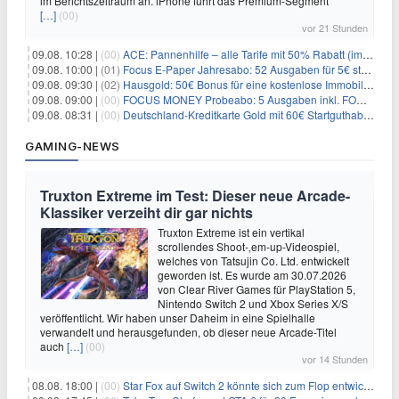
im Berichtszeitraum an. iPhone führt das Premium-Segment
[…]
(00)
vor 21 Stunden
09.08. 10:28 |
(00)
ACE: Pannenhilfe – alle Tarife mit 50% Rabatt (im ersten Jahr)
09.08. 10:00 |
(01)
Focus E-Paper Jahresabo: 52 Ausgaben für 5€ statt 207,48€ – per Formular kündbar!
09.08. 09:30 |
(02)
Hausgold: 50€ Bonus für eine kostenlose Immobilienbewertung
09.08. 09:00 |
(00)
FOCUS MONEY Probeabo: 5 Ausgaben inkl. FOCUS+ Zugang für 5€
09.08. 08:31 |
(00)
Deutschland-Kreditkarte Gold mit 60€ Startguthaben (45€ Gewinn)
GAMING-NEWS
Truxton Extreme im Test: Dieser neue Arcade-
Klassiker verzeiht dir gar nichts
Truxton Extreme ist ein vertikal
scrollendes Shoot-‚em-up-Videospiel,
welches von Tatsujin Co. Ltd. entwickelt
geworden ist. Es wurde am 30.07.2026
von Clear River Games für PlayStation 5,
Nintendo Switch 2 und Xbox Series X/S
veröffentlicht. Wir haben unser Daheim in eine Spielhalle
verwandelt und herausgefunden, ob dieser neue Arcade-Titel
auch
[…]
(00)
vor 14 Stunden
08.08. 18:00 |
(00)
Star Fox auf Switch 2 könnte sich zum Flop entwickeln