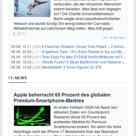
verbunden, die den einzelnen Menschen
extrem belasten. Was lässt sich dagegen
tun? Die Charité Universitätsmedizin
Berlin wagte einen placebokontrollierten
Versuch und wurde fündig: Ein wenig bekannter Cannabis-
Wirkstoff könnte auf natürlichem Weg helfen. Was hilft gegen
[…]
(00)
vor 18 Stunden
09.08. 10:11 |
(05)
6 Flaschen Rotwein (Vinos Tinto Paket) + 2 Schott Zwiesel Gläser für 25,99€ inkl. Versand
08.08. 20:55 |
(00)
Engelhorn Sale: 15% Extra-Rabatt on top auf Mode- und Sport-Artikel
08.08. 19:33 |
(01)
Tefal Easy Fry Max EY2458 Heißluftfritteuse mit 5 Litern für 64,99€
08.08. 18:33 |
(00)
Gillette Fusion 5 Styler Barttrimmer und Rasierer (All in One) für 16€
08.08. 14:02 |
(02)
MediaMarkt: 3 Tonie-Figuren für 37€
IT-NEWS
Apple beherrscht 65 Prozent des globalen
Premium-Smartphone-Marktes
Im ersten Halbjahr 2026 hat Apple laut
aktuellen Daten von Counterpoint
Research stolze 65 Prozent des
weltweiten Marktes für Premium-
Smartphones erobert. Vor allem die hohe
Nachfrage nach der iPhone 17 Modellreihe trieb das Wachstum