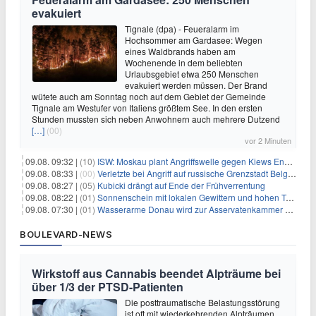
evakuiert
Tignale (dpa) - Feueralarm im
Hochsommer am Gardasee: Wegen
eines Waldbrands haben am
Wochenende in dem beliebten
Urlaubsgebiet etwa 250 Menschen
evakuiert werden müssen. Der Brand
wütete auch am Sonntag noch auf dem Gebiet der Gemeinde
Tignale am Westufer von Italiens größtem See. In den ersten
Stunden mussten sich neben Anwohnern auch mehrere Dutzend
[…]
(00)
vor 2 Minuten
09.08. 09:32 |
(10)
ISW: Moskau plant Angriffswelle gegen Kiews Energieinfrastruktur
09.08. 08:33 |
(00)
Verletzte bei Angriff auf russische Grenzstadt Belgorod
09.08. 08:27 |
(05)
Kubicki drängt auf Ende der Frühverrentung
09.08. 08:22 |
(01)
Sonnenschein mit lokalen Gewittern und hohen Temperaturen
09.08. 07:30 |
(01)
Wasserarme Donau wird zur Asservatenkammer der Geschichte
BOULEVARD-NEWS
Wirkstoff aus Cannabis beendet Alpträume bei
über 1/3 der PTSD-Patienten
Die posttraumatische Belastungsstörung
ist oft mit wiederkehrenden Alpträumen