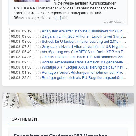
mit teilweise heftigen Kursrückgängen
ein. Für viele Privatanleger wirkt das Szenario beängstigend –
doch Jim Cramer, der legendäre Finanzjournalist und
Börsenstratege, sieht die
[…]
(00)
vor 42 Minuten
09.08. 09:19 |
(00)
Analysten erwarten stärkste Kursumkehr für XRP, während Polymarket skeptisch bleibt
09.08. 09:00 |
(00)
Barça am Limit: 200 Millionen Euro in zwei Stunden – warum dieser Schuldentrip hochgefährlich wird
09.08. 08:00 |
(00)
Schock für Urlauber: Inflationssprung auf 2,8% – Diese Preise explodieren jetzt
09.08. 07:34 |
(00)
Grayscale skizziert Alternativen für die US-Kryptoindustrie ohne CLARITY Act
09.08. 05:49 |
(00)
Verzögerung des CLARITY Acts: Droht XRP ein Fall unter die $1-Marke?
09.08. 04:35 |
(00)
Chinas Inflation lässt nach: Ein willkommenes Zeichen für Investoren angesichts der Folgen des Öl-Schocks
09.08. 02:35 |
(00)
Koreas Aktienmarkt stabilisiert sich, da gehebelte Positionen abgebaut werden
09.08. 01:38 |
(00)
Wichtige XRP Ledger Aktualisierung zielt auf institutionelle Akzeptanz ab
09.08. 01:35 |
(00)
Pentagon fordert Rüstungsunternehmen auf, Produktion angesichts eskalierender globaler Spannungen zu steigern
08.08. 22:54 |
(00)
Betrüger geben sich als EU-Regulierungsbehörden aus, um Krypto-Nutzer nach MiCA-Deadline ins Visier zu nehmen
TOP-THEMEN
Feueralarm am Gardasee: 250 Menschen