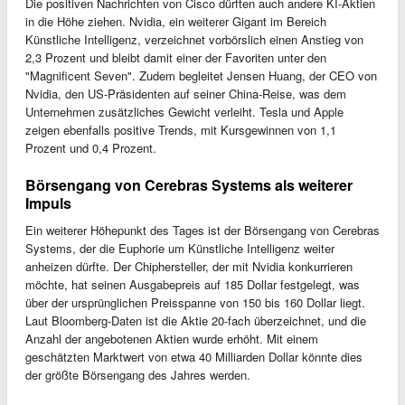
Die positiven Nachrichten von Cisco dürften auch andere KI-Aktien
in die Höhe ziehen. Nvidia, ein weiterer Gigant im Bereich
Künstliche Intelligenz, verzeichnet vorbörslich einen Anstieg von
2,3 Prozent und bleibt damit einer der Favoriten unter den
"Magnificent Seven". Zudem begleitet Jensen Huang, der CEO von
Nvidia, den US-Präsidenten auf seiner China-Reise, was dem
Unternehmen zusätzliches Gewicht verleiht. Tesla und Apple
zeigen ebenfalls positive Trends, mit Kursgewinnen von 1,1
Prozent und 0,4 Prozent.
Börsengang von Cerebras Systems als weiterer
Impuls
Ein weiterer Höhepunkt des Tages ist der Börsengang von Cerebras
Systems, der die Euphorie um Künstliche Intelligenz weiter
anheizen dürfte. Der Chiphersteller, der mit Nvidia konkurrieren
möchte, hat seinen Ausgabepreis auf 185 Dollar festgelegt, was
über der ursprünglichen Preisspanne von 150 bis 160 Dollar liegt.
Laut Bloomberg-Daten ist die Aktie 20-fach überzeichnet, und die
Anzahl der angebotenen Aktien wurde erhöht. Mit einem
geschätzten Marktwert von etwa 40 Milliarden Dollar könnte dies
der größte Börsengang des Jahres werden.