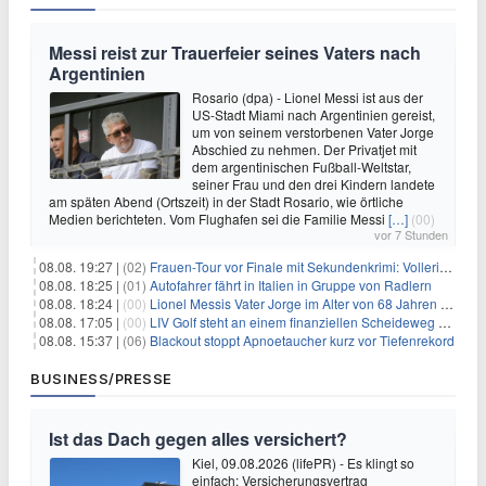
Messi reist zur Trauerfeier seines Vaters nach
Argentinien
Rosario (dpa) - Lionel Messi ist aus der
US-Stadt Miami nach Argentinien gereist,
um von seinem verstorbenen Vater Jorge
Abschied zu nehmen. Der Privatjet mit
dem argentinischen Fußball-Weltstar,
seiner Frau und den drei Kindern landete
am späten Abend (Ortszeit) in der Stadt Rosario, wie örtliche
Medien berichteten. Vom Flughafen sei die Familie Messi
[…]
(00)
vor 7 Stunden
08.08. 19:27 |
(02)
Frauen-Tour vor Finale mit Sekundenkrimi: Vollering in Gelb
08.08. 18:25 |
(01)
Autofahrer fährt in Italien in Gruppe von Radlern
08.08. 18:24 |
(00)
Lionel Messis Vater Jorge im Alter von 68 Jahren gestorben
08.08. 17:05 |
(00)
LIV Golf steht an einem finanziellen Scheideweg auf der Suche nach neuen Investitionen
08.08. 15:37 |
(06)
Blackout stoppt Apnoetaucher kurz vor Tiefenrekord
BUSINESS/PRESSE
Ist das Dach gegen alles versichert?
Kiel, 09.08.2026 (lifePR) - Es klingt so
einfach: Versicherungsvertrag