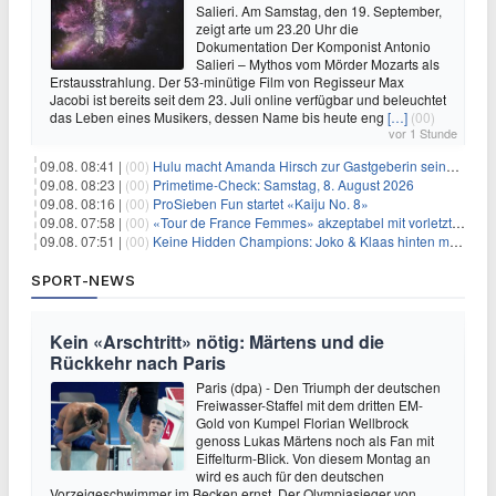
Salieri. Am Samstag, den 19. September,
zeigt arte um 23.20 Uhr die
Dokumentation Der Komponist Antonio
Salieri – Mythos vom Mörder Mozarts als
Erstausstrahlung. Der 53-minütige Film von Regisseur Max
Jacobi ist bereits seit dem 23. Juli online verfügbar und beleuchtet
das Leben eines Musikers, dessen Name bis heute eng
[…]
(00)
vor 1 Stunde
09.08. 08:41 |
(00)
Hulu macht Amanda Hirsch zur Gastgeberin seines Reality-Podcasts
09.08. 08:23 |
(00)
Primetime-Check: Samstag, 8. August 2026
09.08. 08:16 |
(00)
ProSieben Fun startet «Kaiju No. 8»
09.08. 07:58 |
(00)
«Tour de France Femmes» akzeptabel mit vorletzter Etappe
09.08. 07:51 |
(00)
Keine Hidden Champions: Joko & Klaas hinten mit Best-Of
SPORT-NEWS
Kein «Arschtritt» nötig: Märtens und die
Rückkehr nach Paris
Paris (dpa) - Den Triumph der deutschen
Freiwasser-Staffel mit dem dritten EM-
Gold von Kumpel Florian Wellbrock
genoss Lukas Märtens noch als Fan mit
Eiffelturm-Blick. Von diesem Montag an
wird es auch für den deutschen
Vorzeigeschwimmer im Becken ernst. Der Olympiasieger von