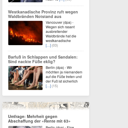
Westkanadische Provinz ruft wegen
Waldbränden Notstand aus
Vancouver (dpa) -
Wegen sich rasant
ausbreitender
Waldbrände hat die
westkanadische
[…]
(03)
Barfuß in Schlappen und Sandalen:
Sind nackte Füße eklig?
Berlin (dpa) - Wir
möchten ja niemandem
auf die Füße treten und
der Fuß ist sicherlich
[…]
(15)
Umfrage: Mehrheit gegen
Abschaffung der «Rente mit 63»
Berlin (dpa) - Eine