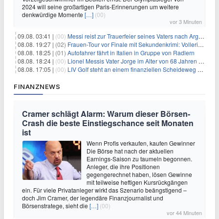
2024 will seine großartigen Paris-Erinnerungen um weitere
denkwürdige Momente
[…]
(00)
vor 3 Minuten
09.08. 03:41 |
(00)
Messi reist zur Trauerfeier seines Vaters nach Argentinien
08.08. 19:27 |
(02)
Frauen-Tour vor Finale mit Sekundenkrimi: Vollering in Gelb
08.08. 18:25 |
(01)
Autofahrer fährt in Italien in Gruppe von Radlern
08.08. 18:24 |
(00)
Lionel Messis Vater Jorge im Alter von 68 Jahren gestorben
08.08. 17:05 |
(00)
LIV Golf steht an einem finanziellen Scheideweg auf der Suche nach neuen Investitionen
FINANZNEWS
Cramer schlägt Alarm: Warum dieser Börsen-
Crash die beste Einstiegschance seit Monaten
ist
Wenn Profis verkaufen, kaufen Gewinner
Die Börse hat nach der aktuellen
Earnings-Saison zu taumeln begonnen.
Anleger, die ihre Positionen
gegengerechnet haben, lösen Gewinne
mit teilweise heftigen Kursrückgängen
ein. Für viele Privatanleger wirkt das Szenario beängstigend –
doch Jim Cramer, der legendäre Finanzjournalist und
Börsenstratege, sieht die
[…]
(00)
vor 44 Minuten