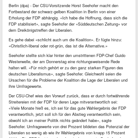
Berlin (dpa) - Der CSU-Vorsitzende Horst Seehofer macht den
Fortbestand der schwarz-gelben Koalition in Berlin von einer
Erholung der FDP abhängig. «Ich habe die Hoffnung, dass sich die
FDP stabilisiert», sagte Seehofer der «Süddeutschen Zeitung» vor
dem Dreikönigstreffen der Liberalen.
Es gehe dabei «schlicht auch um die Koalition». Er fügte hinzu:
«Christlich-liberal oder rot-grün, das ist die Alternative.»
Seehofer stellte sich klar hinter den umstrittenen FDP-Chef Guido
Westerwelle, der am Donnerstag eine richtungsweisende Rede
halten will. «Für mich gehört er zu den ganz starken Figuren des
deutschen Liberalismus», sagte Seehofer. Gleichwohl seien die
Ursachen für die Probleme der Koalition die Lage der Liberalen und
ihre Umfragewerte.
Der CSU-Chef wies den Vorwurf zurück, dass er durch fortwährende
Streitereien mit der FDP für deren Lage mitverantwortlich sei:
«Viele Monate hieß es, ich sei für das gute Wahlergebnis der FDP
verantwortlich, jetzt soll ich für den Abstieg verantwortlich sein,
obwohl ich an meiner Politik nichts geändert habe», sagte
Seehofer. Umfragewerte von drei Prozent bildeten das Potenzial der
Liberalen so wenig ab wie ihr Wahlergebnis von knapp 15 Prozent