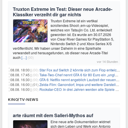
Truxton Extreme im Test: Dieser neue Arcade-
Klassiker verzeiht dir gar nichts
Truxton Extreme ist ein vertikal
scrollendes Shoot-‚em-up-Videospiel,
welches von Tatsujin Co. Ltd. entwickelt
geworden ist. Es wurde am 30.07.2026
von Clear River Games für PlayStation 5,
Nintendo Switch 2 und Xbox Series X/S
veröffentlicht. Wir haben unser Daheim in eine Spielhalle
verwandelt und herausgefunden, ob dieser neue Arcade-Titel
auch
[…]
(00)
vor 14 Stunden
08.08. 18:00 |
(00)
Star Fox auf Switch 2 könnte sich zum Flop entwickeln
08.08. 17:45 |
(00)
Take-Two-Chef nennt GTA 6 für 80 Euro ein „unglaubliches Schnäppchen“
08.08. 16:30 |
(00)
GTA 6: Netflix nennt angeblich Laufzeit der neuen Gameplay-Präsentation
08.08. 16:00 |
(01)
Zelda-Film: Ganondorf, Impa und weitere Darsteller sollen feststehen
08.08. 16:00 |
(00)
Rockstar-CEO: In drei Jahren werden alle Spiele gestreamt
KINO/TV-NEWS
arte räumt mit dem Salieri-Mythos auf
Eine neue arte-Dokumentation widmet
sich dem Leben und Werk von Antonio