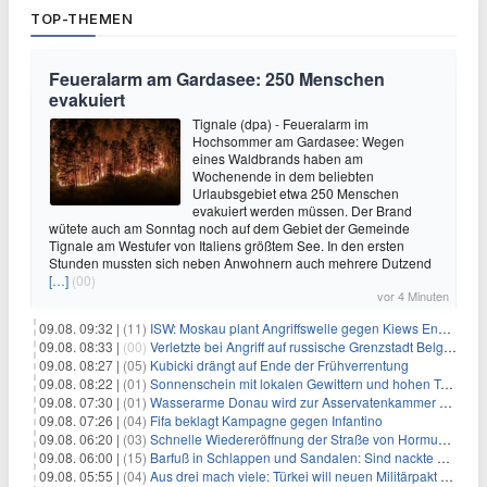
TOP-THEMEN
Feueralarm am Gardasee: 250 Menschen
evakuiert
Tignale (dpa) - Feueralarm im
Hochsommer am Gardasee: Wegen
eines Waldbrands haben am
Wochenende in dem beliebten
Urlaubsgebiet etwa 250 Menschen
evakuiert werden müssen. Der Brand
wütete auch am Sonntag noch auf dem Gebiet der Gemeinde
Tignale am Westufer von Italiens größtem See. In den ersten
Stunden mussten sich neben Anwohnern auch mehrere Dutzend
[…]
(00)
vor 4 Minuten
09.08. 09:32 |
(11)
ISW: Moskau plant Angriffswelle gegen Kiews Energieinfrastruktur
09.08. 08:33 |
(00)
Verletzte bei Angriff auf russische Grenzstadt Belgorod
09.08. 08:27 |
(05)
Kubicki drängt auf Ende der Frühverrentung
09.08. 08:22 |
(01)
Sonnenschein mit lokalen Gewittern und hohen Temperaturen
09.08. 07:30 |
(01)
Wasserarme Donau wird zur Asservatenkammer der Geschichte
09.08. 07:26 |
(04)
Fifa beklagt Kampagne gegen Infantino
09.08. 06:20 |
(03)
Schnelle Wiedereröffnung der Straße von Hormus ungewiss
09.08. 06:00 |
(15)
Barfuß in Schlappen und Sandalen: Sind nackte Füße eklig?
09.08. 05:55 |
(04)
Aus drei mach viele: Türkei will neuen Militärpakt erweitern