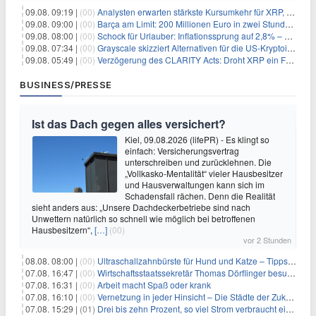
09.08. 09:19 |
(00)
Analysten erwarten stärkste Kursumkehr für XRP, während Polymarket skeptisch bleibt
09.08. 09:00 |
(00)
Barça am Limit: 200 Millionen Euro in zwei Stunden – warum dieser Schuldentrip hochgefährlich wird
09.08. 08:00 |
(00)
Schock für Urlauber: Inflationssprung auf 2,8% – Diese Preise explodieren jetzt
09.08. 07:34 |
(00)
Grayscale skizziert Alternativen für die US-Kryptoindustrie ohne CLARITY Act
09.08. 05:49 |
(00)
Verzögerung des CLARITY Acts: Droht XRP ein Fall unter die $1-Marke?
BUSINESS/PRESSE
Ist das Dach gegen alles versichert?
Kiel, 09.08.2026 (lifePR) - Es klingt so
einfach: Versicherungsvertrag
unterschreiben und zurücklehnen. Die
„Vollkasko-Mentalität“ vieler Hausbesitzer
und Hausverwaltungen kann sich im
Schadensfall rächen. Denn die Realität
sieht anders aus: „Unsere Dachdeckerbetriebe sind nach
Unwettern natürlich so schnell wie möglich bei betroffenen
Hausbesitzern“,
[…]
(00)
vor 2 Stunden
08.08. 08:00 |
(00)
Ultraschallzahnbürste für Hund und Katze – Tipps zur erfolgreichen Eingewöhnung
07.08. 16:47 |
(00)
Wirtschaftsstaatssekretär Thomas Dörflinger besucht Handwerksbetrieb im Kammerbezirk Freiburg
07.08. 16:31 |
(00)
Arbeit macht Spaß oder krank
07.08. 16:10 |
(00)
Vernetzung in jeder Hinsicht – Die Städte der Zukunft sind grün-blau
07.08. 15:29 |
(01)
Drei bis zehn Prozent, so viel Strom verbraucht ein Aufzug im Gebäude