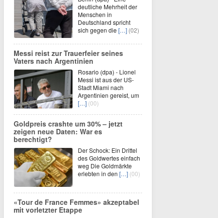
deutliche Mehrheit der
Menschen in
Deutschland spricht
sich gegen die
[…]
(02)
Messi reist zur Trauerfeier seines
Vaters nach Argentinien
Rosario (dpa) - Lionel
Messi ist aus der US-
Stadt Miami nach
Argentinien gereist, um
[…]
(00)
Goldpreis crashte um 30% – jetzt
zeigen neue Daten: War es
berechtigt?
Der Schock: Ein Drittel
des Goldwertes einfach
weg Die Goldmärkte
erlebten in den
[…]
(00)
«Tour de France Femmes» akzeptabel
mit vorletzter Etappe