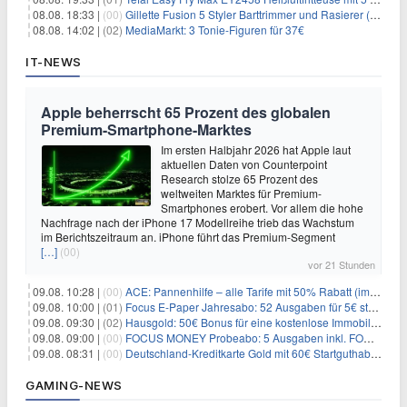
08.08. 18:33 |
(00)
Gillette Fusion 5 Styler Barttrimmer und Rasierer (All in One) für 16€
08.08. 14:02 |
(02)
MediaMarkt: 3 Tonie-Figuren für 37€
IT-NEWS
Apple beherrscht 65 Prozent des globalen
Premium-Smartphone-Marktes
Im ersten Halbjahr 2026 hat Apple laut
aktuellen Daten von Counterpoint
Research stolze 65 Prozent des
weltweiten Marktes für Premium-
Smartphones erobert. Vor allem die hohe
Nachfrage nach der iPhone 17 Modellreihe trieb das Wachstum
im Berichtszeitraum an. iPhone führt das Premium-Segment
[…]
(00)
vor 21 Stunden
09.08. 10:28 |
(00)
ACE: Pannenhilfe – alle Tarife mit 50% Rabatt (im ersten Jahr)
09.08. 10:00 |
(01)
Focus E-Paper Jahresabo: 52 Ausgaben für 5€ statt 207,48€ – per Formular kündbar!
09.08. 09:30 |
(02)
Hausgold: 50€ Bonus für eine kostenlose Immobilienbewertung
09.08. 09:00 |
(00)
FOCUS MONEY Probeabo: 5 Ausgaben inkl. FOCUS+ Zugang für 5€
09.08. 08:31 |
(00)
Deutschland-Kreditkarte Gold mit 60€ Startguthaben (45€ Gewinn)
GAMING-NEWS