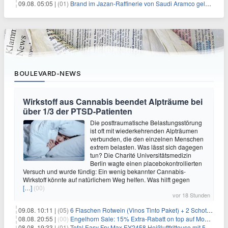
09.08. 05:05 |
(01)
Brand im Jazan-Raffinerie von Saudi Aramco gelöscht: Auswirkungen auf die Energiemärkte
BOULEVARD-NEWS
Wirkstoff aus Cannabis beendet Alpträume bei
über 1/3 der PTSD-Patienten
Die posttraumatische Belastungsstörung
ist oft mit wiederkehrenden Alpträumen
verbunden, die den einzelnen Menschen
extrem belasten. Was lässt sich dagegen
tun? Die Charité Universitätsmedizin
Berlin wagte einen placebokontrollierten
Versuch und wurde fündig: Ein wenig bekannter Cannabis-
Wirkstoff könnte auf natürlichem Weg helfen. Was hilft gegen
[…]
(00)
vor 18 Stunden
09.08. 10:11 |
(05)
6 Flaschen Rotwein (Vinos Tinto Paket) + 2 Schott Zwiesel Gläser für 25,99€ inkl. Versand
08.08. 20:55 |
(00)
Engelhorn Sale: 15% Extra-Rabatt on top auf Mode- und Sport-Artikel
08.08. 19:33 |
(01)
Tefal Easy Fry Max EY2458 Heißluftfritteuse mit 5 Litern für 64,99€