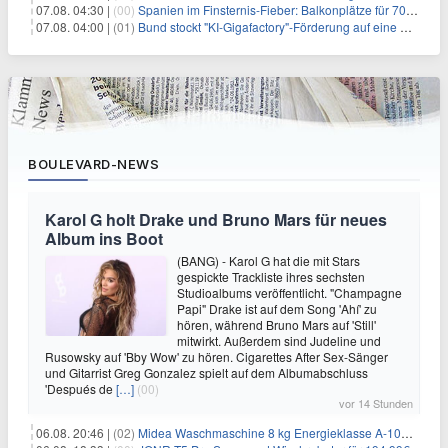
07.08. 04:30 |
(00)
Spanien im Finsternis-Fieber: Balkonplätze für 700 Euro
07.08. 04:00 |
(01)
Bund stockt "KI-Gigafactory"-Förderung auf eine Milliarde Euro auf
BOULEVARD-NEWS
Karol G holt Drake und Bruno Mars für neues
Album ins Boot
(BANG) - Karol G hat die mit Stars
gespickte Trackliste ihres sechsten
Studioalbums veröffentlicht. "Champagne
Papi" Drake ist auf dem Song 'Ahí' zu
hören, während Bruno Mars auf 'Still'
mitwirkt. Außerdem sind Judeline und
Rusowsky auf 'Bby Wow' zu hören. Cigarettes After Sex-Sänger
und Gitarrist Greg Gonzalez spielt auf dem Albumabschluss
'Después de
[…]
(00)
vor 14 Stunden
06.08. 20:46 |
(02)
Midea Waschmaschine 8 kg Energieklasse A-10% 1400 U/Min für 289,97€