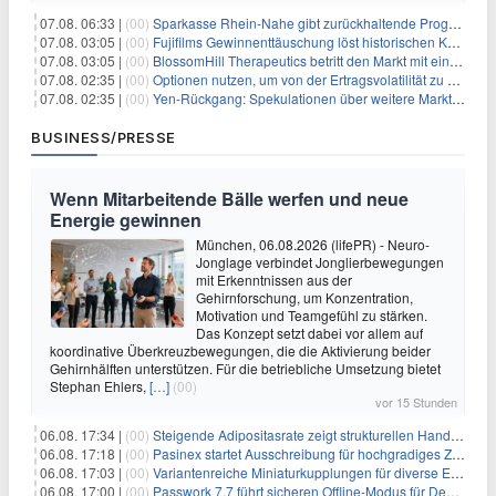
07.08. 06:33 |
(00)
Sparkasse Rhein-Nahe gibt zurückhaltende Prognose
07.08. 03:05 |
(00)
Fujifilms Gewinnenttäuschung löst historischen Kursrückgang aus
07.08. 03:05 |
(00)
BlossomHill Therapeutics betritt den Markt mit einem IPO-Boost von 150 Millionen Dollar
07.08. 02:35 |
(00)
Optionen nutzen, um von der Ertragsvolatilität zu profitieren
07.08. 02:35 |
(00)
Yen-Rückgang: Spekulationen über weitere Marktinterventionen nehmen zu
BUSINESS/PRESSE
Wenn Mitarbeitende Bälle werfen und neue
Energie gewinnen
München, 06.08.2026 (lifePR) - Neuro-
Jonglage verbindet Jonglierbewegungen
mit Erkenntnissen aus der
Gehirnforschung, um Konzentration,
Motivation und Teamgefühl zu stärken.
Das Konzept setzt dabei vor allem auf
koordinative Überkreuzbewegungen, die die Aktivierung beider
Gehirnhälften unterstützen. Für die betriebliche Umsetzung bietet
Stephan Ehlers,
[…]
(00)
vor 15 Stunden
06.08. 17:34 |
(00)
Steigende Adipositasrate zeigt strukturellen Handlungsbedarf bei der Ernährung schulpflichtiger Kinder
06.08. 17:18 |
(00)
Pasinex startet Ausschreibung für hochgradiges Zinksulfidkonzentrat mit Germanium- und Silbergehalten und stellt ein Betriebsupdate bereit
06.08. 17:03 |
(00)
Variantenreiche Miniaturkupplungen für diverse Einsatzbereiche
06.08. 17:00 |
(00)
Passwork 7.7 führt sicheren Offline-Modus für Desktop- und Mobile-Apps ein