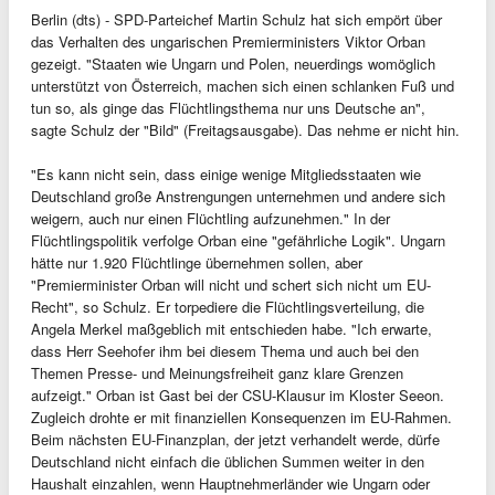
Berlin (dts) - SPD-Parteichef Martin Schulz hat sich empört über
das Verhalten des ungarischen Premierministers Viktor Orban
gezeigt. "Staaten wie Ungarn und Polen, neuerdings womöglich
unterstützt von Österreich, machen sich einen schlanken Fuß und
tun so, als ginge das Flüchtlingsthema nur uns Deutsche an",
sagte Schulz der "Bild" (Freitagsausgabe). Das nehme er nicht hin.
"Es kann nicht sein, dass einige wenige Mitgliedsstaaten wie
Deutschland große Anstrengungen unternehmen und andere sich
weigern, auch nur einen Flüchtling aufzunehmen." In der
Flüchtlingspolitik verfolge Orban eine "gefährliche Logik". Ungarn
hätte nur 1.920 Flüchtlinge übernehmen sollen, aber
"Premierminister Orban will nicht und schert sich nicht um EU-
Recht", so Schulz. Er torpediere die Flüchtlingsverteilung, die
Angela Merkel maßgeblich mit entschieden habe. "Ich erwarte,
dass Herr Seehofer ihm bei diesem Thema und auch bei den
Themen Presse- und Meinungsfreiheit ganz klare Grenzen
aufzeigt." Orban ist Gast bei der CSU-Klausur im Kloster Seeon.
Zugleich drohte er mit finanziellen Konsequenzen im EU-Rahmen.
Beim nächsten EU-Finanzplan, der jetzt verhandelt werde, dürfe
Deutschland nicht einfach die üblichen Summen weiter in den
Haushalt einzahlen, wenn Hauptnehmerländer wie Ungarn oder