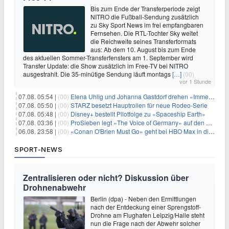
Bis zum Ende der Transferperiode zeigt
NITRO die Fußball-Sendung zusätzlich
zu Sky Sport News im frei empfangbaren
Fernsehen. Die RTL-Tochter Sky weitet
die Reichweite seines Transferformats
aus: Ab dem 10. August bis zum Ende
des aktuellen Sommer-Transferfensters am 1. September wird
Transfer Update: die Show zusätzlich im Free-TV bei NITRO
ausgestrahlt. Die 35-minütige Sendung läuft montags
[…]
(00)
vor 1 Stunde
07.08. 05:54 |
(00)
Elena Uhlig und Johanna Gastdorf drehen «Immer fehlt was»
07.08. 05:50 |
(00)
STARZ besetzt Hauptrollen für neue Rodeo-Serie
07.08. 05:48 |
(00)
Disney+ bestellt Pilotfolge zu «Spaceship Earth»
07.08. 03:36 |
(00)
ProSieben legt «The Voice of Germany» auf den Samstag
06.08. 23:58 |
(00)
«Conan O'Brien Must Go» geht bei HBO Max in die dritte Runde
SPORT-NEWS
Zentralisieren oder nicht? Diskussion über
Drohnenabwehr
Berlin (dpa) - Neben den Ermittlungen
nach der Entdeckung einer Sprengstoff-
Drohne am Flughafen Leipzig/Halle steht
nun die Frage nach der Abwehr solcher