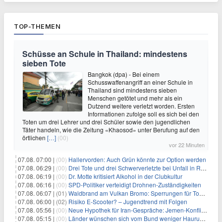
TOP-THEMEN
Schüsse an Schule in Thailand: mindestens
sieben Tote
Bangkok (dpa) - Bei einem
Schusswaffenangriff an einer Schule in
Thailand sind mindestens sieben
Menschen getötet und mehr als ein
Dutzend weitere verletzt worden. Ersten
Informationen zufolge soll es sich bei den
Toten um drei Lehrer und drei Schüler sowie den jugendlichen
Täter handeln, wie die Zeitung «Khaosod» unter Berufung auf den
örtlichen
[…]
(00)
vor 22 Minuten
07.08. 07:00 |
(00)
Hallervorden: Auch Grün könnte zur Option werden
07.08. 06:29 |
(00)
Drei Tote und drei Schwerverletzte bei Unfall in Rheinland-Pfalz
07.08. 06:19 |
(00)
Dr. Motte kritisiert Alkohol in der Clubkultur
07.08. 06:16 |
(00)
SPD-Politiker verteidigt Drohnen-Zuständigkeiten
07.08. 06:07 |
(01)
Waldbrand am Vulkan Bromo: Sperrungen für Touristen
07.08. 06:00 |
(02)
Risiko E-Scooter? – Jugendtrend mit Folgen
07.08. 05:56 |
(00)
Neue Hypothek für Iran-Gespräche: Jemen-Konflikt eskaliert
07.08. 05:15 |
(00)
Länder wünschen sich vom Bund weniger Hauruck-Gesetzgebung