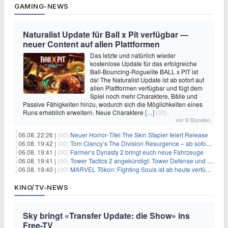
GAMING-NEWS
Naturalist Update für Ball x Pit verfügbar —
neuer Content auf allen Plattformen
Das letzte und natürlich wieder
kostenlose Update für das erfolgreiche
Ball-Bouncing-Roguelite BALL x PIT ist
da! The Naturalist Update ist ab sofort auf
allen Plattformen verfügbar und fügt dem
Spiel noch mehr Charaktere, Bälle und
Passive Fähigkeiten hinzu, wodurch sich die Möglichkeiten eines
Runs erheblich erweitern. Neue Charaktere
[…]
(00)
vor 9 Stunden
06.08. 22:26 |
(00)
Neuer Horror‑Titel The Skin Stapler feiert Release
06.08. 19:42 |
(00)
Tom Clancy’s The Division Resurgence – ab sofort für euch verfügbar
06.08. 19:41 |
(00)
Farmer’s Dynasty 2 bringt euch neue Fahrzeuge
06.08. 19:41 |
(00)
Tower Tactics 2 angekündigt: Tower Defense und Deckbuilding Kombo kehrt zurück
06.08. 19:40 |
(00)
MARVEL Tōkon: Fighting Souls ist ab heute verfügbar
KINO/TV-NEWS
Sky bringt «Transfer Update: die Show» ins
Free-TV