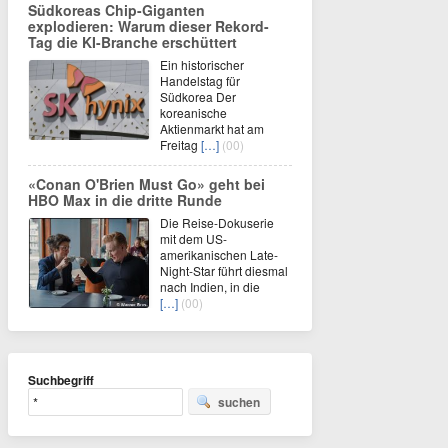
Südkoreas Chip-Giganten
explodieren: Warum dieser Rekord-
Tag die KI-Branche erschüttert
Ein historischer
Handelstag für
Südkorea Der
koreanische
Aktienmarkt hat am
Freitag
[…]
(00)
«Conan O'Brien Must Go» geht bei
HBO Max in die dritte Runde
Die Reise-Dokuserie
mit dem US-
amerikanischen Late-
Night-Star führt diesmal
nach Indien, in die
[…]
(00)
Suchbegriff
suchen