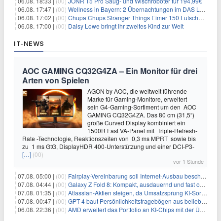
06.08. 18:33 |
(00)
JONR T5 Pro Saug- und Wischroboter für 194,99€
06.08. 17:47 |
(00)
Wellness in Bayern: 2 Übernachtungen im DAS LUDWIG Sports Resort inkl. HP + Wellness ab 174€ p.P.
06.08. 17:02 |
(00)
Chupa Chups Stranger Things Eimer 150 Lutscher für 21,95€
06.08. 17:00 |
(00)
Daisy Lowe bringt ihr zweites Kind zur Welt
IT-NEWS
AOC GAMING CQ32G4ZA – Ein Monitor für drei
Arten von Spielen
AGON by AOC, die weltweit führende
Marke für Gaming-Monitore, erweitert
sein G4-Gaming-Sortiment um den AOC
GAMING CQ32G4ZA. Das 80 cm (31,5“)
große Curved Display kombiniert ein
1500R Fast VA-Panel mit Triple-Refresh-
Rate -Technologie, Reaktionszeiten von 0,3 ms MPRT sowie bis
zu 1 ms GtG, DisplayHDR 400-Unterstützung und einer DCI-P3-
[…]
(00)
vor 1 Stunde
07.08. 05:00 |
(00)
Fairplay-Vereinbarung soll Internet-Ausbau beschleunigen
07.08. 04:44 |
(00)
Galaxy Z Fold 8: Kompakt, ausdauernd und fast ohne Falte
07.08. 01:35 |
(00)
Atlassian-Aktien steigen, da Umsatzsprung KI-Sorgen dämpft
07.08. 00:47 |
(00)
GPT-4 baut Persönlichkeitsfragebögen aus beliebigen Texten und sagt Antworten voraus
06.08. 22:36 |
(00)
AMD erweitert das Portfolio an KI-Chips mit der Übernahme von Taalas