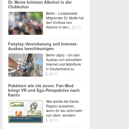
Dr. Motte kritisiert Alkohol in der
Clubkultur
Berlin - Loveparade-
Mitgründer Dr. Motte hat
den Einfluss von
Alkohol in der
[…]
(00)
Fairplay-Vereinbarung soll Internet-
Ausbau beschleunigen
Berlin (dpa) - Um den
Ausbau von schnellem
Internet und Mobilfunk
in Deutschland zu
[…]
(00)
Pokémon wie nie zuvor: Fan-Mod
bringt VR und Ego-Perspektive nach
Kanto
Wie würde die Kanto-
Region aussehen,
wenn ihr sie nicht mehr
von oben, sondern
[…]
(00)