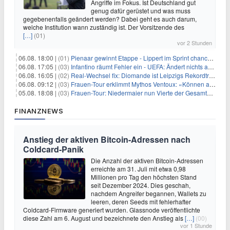
Angriffe im Fokus. Ist Deutschland gut
genug dafür gerüstet und was muss
gegebenenfalls geändert werden? Dabei geht es auch darum,
welche Institution wann zuständig ist. Der Vorsitzende des
[…]
(01)
vor 2 Stunden
06.08. 18:00 |
(01)
Pienaar gewinnt Etappe - Lippert im Sprint chancenlos
06.08. 17:05 |
(03)
Infantino räumt Fehler ein - UEFA: Ändert nichts an Boykott
06.08. 16:05 |
(02)
Real-Wechsel fix: Diomande ist Leipzigs Rekordtransfer
06.08. 09:12 |
(03)
Frauen-Tour erklimmt Mythos Ventoux: «Können alles schaffen»
05.08. 18:08 |
(03)
Frauen-Tour: Niedermaier nun Vierte der Gesamtwertung
FINANZNEWS
Anstieg der aktiven Bitcoin-Adressen nach
Coldcard-Panik
Die Anzahl der aktiven Bitcoin-Adressen
erreichte am 31. Juli mit etwa 0,98
Millionen pro Tag den höchsten Stand
seit Dezember 2024. Dies geschah,
nachdem Angreifer begannen, Wallets zu
leeren, deren Seeds mit fehlerhafter
Coldcard-Firmware generiert wurden. Glassnode veröffentlichte
diese Zahl am 6. August und bezeichnete den Anstieg als
[…]
(00)
vor 1 Stunde