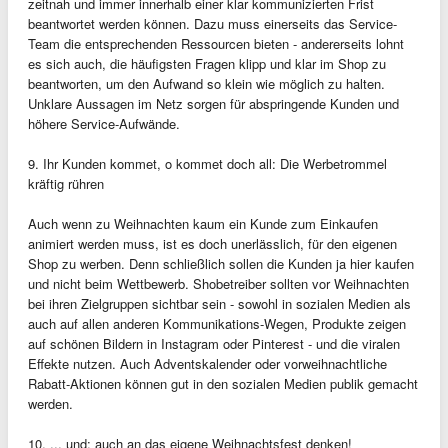
zeitnah und immer innerhalb einer klar kommunizierten Frist
beantwortet werden können. Dazu muss einerseits das Service-
Team die entsprechenden Ressourcen bieten - andererseits lohnt
es sich auch, die häufigsten Fragen klipp und klar im Shop zu
beantworten, um den Aufwand so klein wie möglich zu halten.
Unklare Aussagen im Netz sorgen für abspringende Kunden und
höhere Service-Aufwände.
9. Ihr Kunden kommet, o kommet doch all: Die Werbetrommel
kräftig rühren
Auch wenn zu Weihnachten kaum ein Kunde zum Einkaufen
animiert werden muss, ist es doch unerlässlich, für den eigenen
Shop zu werben. Denn schließlich sollen die Kunden ja hier kaufen
und nicht beim Wettbewerb. Shobetreiber sollten vor Weihnachten
bei ihren Zielgruppen sichtbar sein - sowohl in sozialen Medien als
auch auf allen anderen Kommunikations-Wegen, Produkte zeigen
auf schönen Bildern in Instagram oder Pinterest - und die viralen
Effekte nutzen. Auch Adventskalender oder vorweihnachtliche
Rabatt-Aktionen können gut in den sozialen Medien publik gemacht
werden.
10. ... und: auch an das eigene Weihnachtsfest denken!