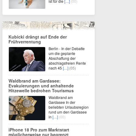
ist für die
[…]
(00)
Kubicki drängt auf Ende der
Frühverrentung
Berlin - In der Debatte
um die geplante
Abschaffung der
abschlagsfreien Rente
nach 45
[…]
(05)
Waldbrand am Gardasee:
Evakuierungen und anhaltende
Hitzewelle bedrohen Tourismus
Waldbrand am
Gardasee In der
beliebten Urlaubsregion
rund um den Gardasee
in
[…]
(00)
iPhone 18 Pro zum Marktstart
möglicherweise nur begrenzt