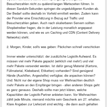
Besucherzahlen nicht zu quälend-langen Wartezeiten führen. In
diesen Sanduhr-Sekunden springen die ungeduldigeren Kunden ab.
Der Bedarf sollte deshalb im Vorfeld ermittelt werden. Zudem kann
der Provider eine Einschätzung in Bezug auf Traffic und
Besucherzahlen geben. Auch nach skalierbaren Servern sollten
Shopbetreiber fragen, die in der Leistung monatlich angepasst
werden können, und wie es um Caching und CDN (Content Delivery
Networks) steht.
2. Morgen, Kinder, soll's was geben: Päckchen schnell verschicken
Immer wieder unterschätzt: der zusätzliche Logistik-Aufwand. Es
müssen viel mehr Pakete gepackt (wirklich viel mehr!) und viel
mehr Pakete versendet werden. Ist dafür genug Material (Kartons,
Füllmaterial, Klebeband, Etiketten) vorhanden? Sind genügend
Hände (Aushilfen, Angestellte) verfügbar, die anpacken können?
Und: Nicht nur der eigene Shop muss vor Weihnachten deutlich
mehr Pakete an den Empfänger bringen - allen anderen Shops geht
es ganz genauso. Deshalb sollte man jetzt klären, welche
Kapazitäten der Logistik-Partner anbieten kann. Vor Weihnachten
zählt jede Minute, niemand möchte sein Geschenk am 27. erhalten.
Klare Angaben zur Lieferzeit sind wichtig - die dann auch gehalten