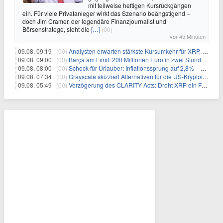
mit teilweise heftigen Kursrückgängen
ein. Für viele Privatanleger wirkt das Szenario beängstigend –
doch Jim Cramer, der legendäre Finanzjournalist und
Börsenstratege, sieht die
[…]
(00)
vor 45 Minuten
09.08. 09:19 |
(00)
Analysten erwarten stärkste Kursumkehr für XRP, während Polymarket skeptisch bleibt
09.08. 09:00 |
(00)
Barça am Limit: 200 Millionen Euro in zwei Stunden – warum dieser Schuldentrip hochgefährlich wird
09.08. 08:00 |
(00)
Schock für Urlauber: Inflationssprung auf 2,8% – Diese Preise explodieren jetzt
09.08. 07:34 |
(00)
Grayscale skizziert Alternativen für die US-Kryptoindustrie ohne CLARITY Act
09.08. 05:49 |
(00)
Verzögerung des CLARITY Acts: Droht XRP ein Fall unter die $1-Marke?