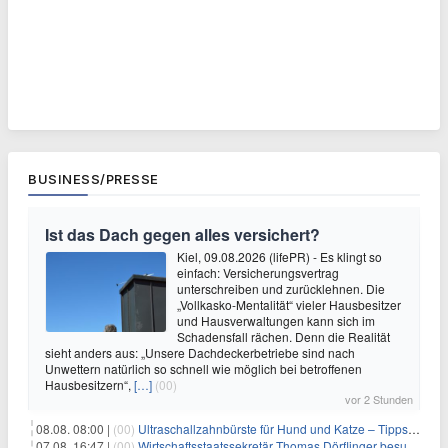
BUSINESS/PRESSE
Ist das Dach gegen alles versichert?
Kiel, 09.08.2026 (lifePR) - Es klingt so
einfach: Versicherungsvertrag
unterschreiben und zurücklehnen. Die
„Vollkasko-Mentalität“ vieler Hausbesitzer
und Hausverwaltungen kann sich im
Schadensfall rächen. Denn die Realität
sieht anders aus: „Unsere Dachdeckerbetriebe sind nach
Unwettern natürlich so schnell wie möglich bei betroffenen
Hausbesitzern“,
[…]
(00)
vor 2 Stunden
08.08. 08:00 |
(00)
Ultraschallzahnbürste für Hund und Katze – Tipps zur erfolgreichen Eingewöhnung
07.08. 16:47 |
(00)
Wirtschaftsstaatssekretär Thomas Dörflinger besucht Handwerksbetrieb im Kammerbezirk Freiburg