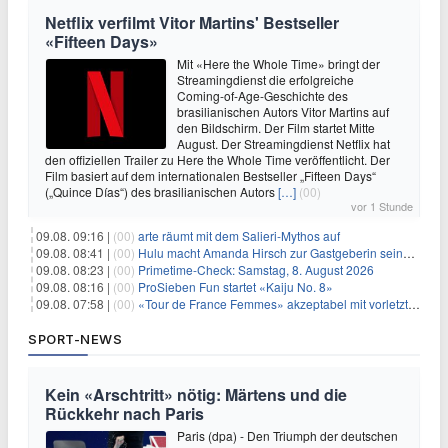
Netflix verfilmt Vitor Martins' Bestseller
«Fifteen Days»
Mit «Here the Whole Time» bringt der
Streamingdienst die erfolgreiche
Coming-of-Age-Geschichte des
brasilianischen Autors Vitor Martins auf
den Bildschirm. Der Film startet Mitte
August. Der Streamingdienst Netflix hat
den offiziellen Trailer zu Here the Whole Time veröffentlicht. Der
Film basiert auf dem internationalen Bestseller „Fifteen Days“
(„Quince Días“) des brasilianischen Autors
[…]
(00)
vor 1 Stunde
09.08. 09:16 |
(00)
arte räumt mit dem Salieri-Mythos auf
09.08. 08:41 |
(00)
Hulu macht Amanda Hirsch zur Gastgeberin seines Reality-Podcasts
09.08. 08:23 |
(00)
Primetime-Check: Samstag, 8. August 2026
09.08. 08:16 |
(00)
ProSieben Fun startet «Kaiju No. 8»
09.08. 07:58 |
(00)
«Tour de France Femmes» akzeptabel mit vorletzter Etappe
SPORT-NEWS
Kein «Arschtritt» nötig: Märtens und die
Rückkehr nach Paris
Paris (dpa) - Den Triumph der deutschen