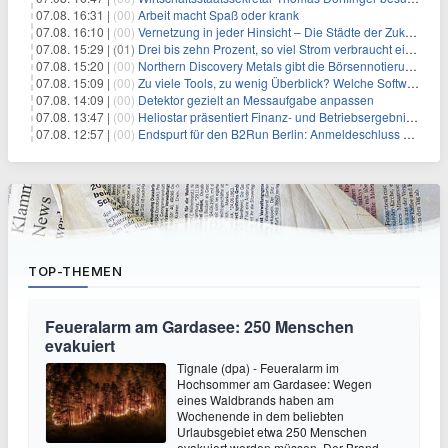
07.08. 16:31 |
(00)
Arbeit macht Spaß oder krank
07.08. 16:10 |
(00)
Vernetzung in jeder Hinsicht – Die Städte der Zukunft sind grün-blau
07.08. 15:29 |
(01)
Drei bis zehn Prozent, so viel Strom verbraucht ein Aufzug im Gebäude
07.08. 15:20 |
(00)
Northern Discovery Metals gibt die Börsennotierung an der Frankfurter Wertpapierbörse bekannt
07.08. 15:09 |
(00)
Zu viele Tools, zu wenig Überblick? Welche Software IT-Dienstleister wirklich brauchen
07.08. 14:09 |
(00)
Detektor gezielt an Messaufgabe anpassen
07.08. 13:47 |
(00)
Heliostar präsentiert Finanz- und Betriebsergebnis für das zweite Quartal 2026 mit Goldproduktion und Barreserven in Rekordhöhe
07.08. 12:57 |
(00)
Endspurt für den B2Run Berlin: Anmeldeschluss am 26. August
TOP-THEMEN
Feueralarm am Gardasee: 250 Menschen
evakuiert
Tignale (dpa) - Feueralarm im
Hochsommer am Gardasee: Wegen
eines Waldbrands haben am
Wochenende in dem beliebten
Urlaubsgebiet etwa 250 Menschen
evakuiert werden müssen. Der Brand