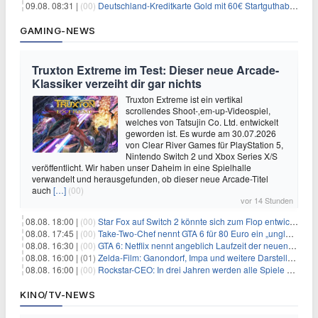
09.08. 08:31 |
(00)
Deutschland-Kreditkarte Gold mit 60€ Startguthaben (45€ Gewinn)
GAMING-NEWS
Truxton Extreme im Test: Dieser neue Arcade-
Klassiker verzeiht dir gar nichts
Truxton Extreme ist ein vertikal
scrollendes Shoot-‚em-up-Videospiel,
welches von Tatsujin Co. Ltd. entwickelt
geworden ist. Es wurde am 30.07.2026
von Clear River Games für PlayStation 5,
Nintendo Switch 2 und Xbox Series X/S
veröffentlicht. Wir haben unser Daheim in eine Spielhalle
verwandelt und herausgefunden, ob dieser neue Arcade-Titel
auch
[…]
(00)
vor 14 Stunden
08.08. 18:00 |
(00)
Star Fox auf Switch 2 könnte sich zum Flop entwickeln
08.08. 17:45 |
(00)
Take-Two-Chef nennt GTA 6 für 80 Euro ein „unglaubliches Schnäppchen“
08.08. 16:30 |
(00)
GTA 6: Netflix nennt angeblich Laufzeit der neuen Gameplay-Präsentation
08.08. 16:00 |
(01)
Zelda-Film: Ganondorf, Impa und weitere Darsteller sollen feststehen
08.08. 16:00 |
(00)
Rockstar-CEO: In drei Jahren werden alle Spiele gestreamt
KINO/TV-NEWS