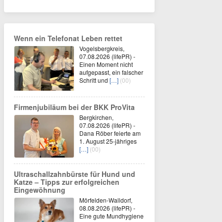
Wenn ein Telefonat Leben rettet
Vogelsbergkreis,
07.08.2026 (lifePR) -
Einen Moment nicht
aufgepasst, ein falscher
Schritt und
[…]
(00)
Firmenjubiläum bei der BKK ProVita
Bergkirchen,
07.08.2026 (lifePR) -
Dana Röber feierte am
1. August 25-jähriges
[…]
(00)
Ultraschallzahnbürste für Hund und
Katze – Tipps zur erfolgreichen
Eingewöhnung
Mörfelden-Walldorf,
08.08.2026 (lifePR) -
Eine gute Mundhygiene