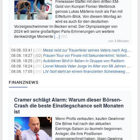
Freiwasser-Staffel mit dem dritten EM-
Gold von Kumpel Florian Wellbrock
genoss Lukas Märtens noch als Fan mit
Eiffelturm-Blick. Von diesem Montag an
wird es auch für den deutschen
Vorzeigeschwimmer im Becken ernst. Der Olympiasieger von
2024 will seine großartigen Paris-Erinnerungen um weitere
denkwürdige Momente
[…]
(00)
vor 3 Minuten
09.08. 03:41 |
(00)
Messi reist zur Trauerfeier seines Vaters nach Argentinien
08.08. 19:27 |
(02)
Frauen-Tour vor Finale mit Sekundenkrimi: Vollering in Gelb
08.08. 18:25 |
(01)
Autofahrer fährt in Italien in Gruppe von Radlern
08.08. 18:24 |
(00)
Lionel Messis Vater Jorge im Alter von 68 Jahren gestorben
08.08. 17:05 |
(00)
LIV Golf steht an einem finanziellen Scheideweg auf der Suche nach neuen Investitionen
FINANZNEWS
Cramer schlägt Alarm: Warum dieser Börsen-
Crash die beste Einstiegschance seit Monaten
ist
Wenn Profis verkaufen, kaufen Gewinner
Die Börse hat nach der aktuellen
Earnings-Saison zu taumeln begonnen.
Anleger, die ihre Positionen
gegengerechnet haben, lösen Gewinne