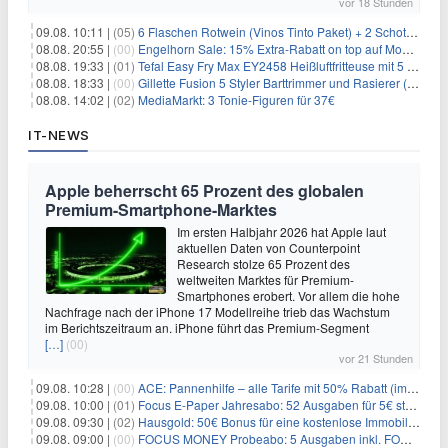
vor 18 Stunden
09.08. 10:11 |
(05)
6 Flaschen Rotwein (Vinos Tinto Paket) + 2 Schott Zwiesel Gläser für 25,99€ inkl. Versand
08.08. 20:55 |
(00)
Engelhorn Sale: 15% Extra-Rabatt on top auf Mode- und Sport-Artikel
08.08. 19:33 |
(01)
Tefal Easy Fry Max EY2458 Heißluftfritteuse mit 5 Litern für 64,99€
08.08. 18:33 |
(00)
Gillette Fusion 5 Styler Barttrimmer und Rasierer (All in One) für 16€
08.08. 14:02 |
(02)
MediaMarkt: 3 Tonie-Figuren für 37€
IT-NEWS
Apple beherrscht 65 Prozent des globalen
Premium-Smartphone-Marktes
Im ersten Halbjahr 2026 hat Apple laut
aktuellen Daten von Counterpoint
Research stolze 65 Prozent des
weltweiten Marktes für Premium-
Smartphones erobert. Vor allem die hohe
Nachfrage nach der iPhone 17 Modellreihe trieb das Wachstum
im Berichtszeitraum an. iPhone führt das Premium-Segment
[…]
(00)
vor 21 Stunden
09.08. 10:28 |
(00)
ACE: Pannenhilfe – alle Tarife mit 50% Rabatt (im ersten Jahr)
09.08. 10:00 |
(01)
Focus E-Paper Jahresabo: 52 Ausgaben für 5€ statt 207,48€ – per Formular kündbar!
09.08. 09:30 |
(02)
Hausgold: 50€ Bonus für eine kostenlose Immobilienbewertung
09.08. 09:00 |
(00)
FOCUS MONEY Probeabo: 5 Ausgaben inkl. FOCUS+ Zugang für 5€