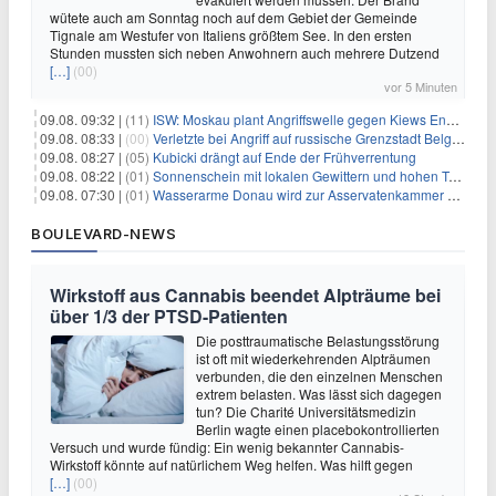
wütete auch am Sonntag noch auf dem Gebiet der Gemeinde
Tignale am Westufer von Italiens größtem See. In den ersten
Stunden mussten sich neben Anwohnern auch mehrere Dutzend
[…]
(00)
vor 5 Minuten
09.08. 09:32 |
(11)
ISW: Moskau plant Angriffswelle gegen Kiews Energieinfrastruktur
09.08. 08:33 |
(00)
Verletzte bei Angriff auf russische Grenzstadt Belgorod
09.08. 08:27 |
(05)
Kubicki drängt auf Ende der Frühverrentung
09.08. 08:22 |
(01)
Sonnenschein mit lokalen Gewittern und hohen Temperaturen
09.08. 07:30 |
(01)
Wasserarme Donau wird zur Asservatenkammer der Geschichte
BOULEVARD-NEWS
Wirkstoff aus Cannabis beendet Alpträume bei
über 1/3 der PTSD-Patienten
Die posttraumatische Belastungsstörung
ist oft mit wiederkehrenden Alpträumen
verbunden, die den einzelnen Menschen
extrem belasten. Was lässt sich dagegen
tun? Die Charité Universitätsmedizin
Berlin wagte einen placebokontrollierten
Versuch und wurde fündig: Ein wenig bekannter Cannabis-
Wirkstoff könnte auf natürlichem Weg helfen. Was hilft gegen
[…]
(00)