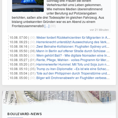
Sonntag drei Frauen bei einem
Verkehrsunfall ums Leben gekommen.
Wie mehrere Medien übereinstimmend
unter Berufung auf Polizeiangaben
berichten, saßen alle drei Todesopfer im gleichen Fahrzeug. Aus
bislang unbekannten Gründen war es am Abend zu einem
Frontalzusammenstoß
[…]
(00)
vor 21 Minuten
10.08. 07:00 |
(00)
Weber fordert Rückkehrzentren für Migranten in Afrika
10.08. 06:23 |
(00)
Herrenknecht unterstützt Auswechslung des Verkehrsministers
10.08. 06:16 |
(00)
Zwei Beinahe-Kollisionen: Flughafen Sydney unter Druck
10.08. 05:50 |
(06)
Mann in Berlin auf offener Straße durch Schüsse getötet
10.08. 05:50 |
(00)
Wem gehört Bali? - Wie digitale Nomaden eine Insel verändern
10.08. 05:27 |
(01)
Rente, Pflege, Wahlen - volles Programm für Merz im Herbst
10.08. 05:20 |
(01)
Hammerwerfer Hummel: Mit Tofu und Soja zum nächsten Coup?
10.08. 05:10 |
(05)
Trump zu Iran-Diplomatie: «Es ist wie eine Schachpartie»
10.08. 05:04 |
(01)
Tote auf den Philippinen durch Tropenstürme und Monsun
10.08. 05:00 |
(00)
Bilger will Drohnenabwehr an Flughäfen verbessern
BOULEVARD-NEWS