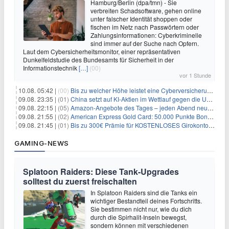
Hamburg/Berlin (dpa/tmn) - Sie
verbreiten Schadsoftware, gehen online
unter falscher Identität shoppen oder
fischen im Netz nach Passwörtern oder
Zahlungsinformationen: Cyberkriminelle
sind immer auf der Suche nach Opfern.
Laut dem Cybersicherheitsmonitor, einer repräsentativen
Dunkelfeldstudie des Bundesamts für Sicherheit in der
Informationstechnik
[…]
(00)
vor 1 Stunde
10.08. 05:42 |
(00)
Bis zu welcher Höhe leistet eine Cyberversicherung?
09.08. 23:35 |
(01)
China setzt auf KI-Aktien im Wettlauf gegen die USA um Chip- und Technologiedominanz
09.08. 22:15 |
(05)
Amazon-Angebote des Tages – jeden Abend neue Deals zum Stöbern
09.08. 21:55 |
(02)
American Express Gold Card: 50.000 Punkte Bonus + Metall-Kreditkarte
09.08. 21:45 |
(01)
Bis zu 300€ Prämie für KOSTENLOSES Girokonto bei der Santander – 50€ schon nach 1 Woche!
GAMING-NEWS
Splatoon Raiders: Diese Tank-Upgrades
solltest du zuerst freischalten
In Splatoon Raiders sind die Tanks ein
wichtiger Bestandteil deines Fortschritts.
Sie bestimmen nicht nur, wie du dich
durch die Spirhalit-Inseln bewegst,
sondern können mit verschiedenen