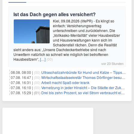
Ist das Dach gegen alles versichert?
Kiel, 09.08.2026 (lifePR) - Es klingt so
einfach: Versicherungsvertrag
unterschreiben und zurücklehnen. Die
„Vollkasko-Mentalität“ vieler Hausbesitzer
und Hausverwaltungen kann sich im
Schadensfall rächen. Denn die Realität
sieht anders aus: „Unsere Dachdeckerbetriebe sind nach
Unwettern natürlich so schnell wie möglich bei betroffenen
Hausbesitzern“,
[…]
(00)
vor 23 Stunden
08.08. 08:00 |
(00)
Ultraschallzahnbürste für Hund und Katze – Tipps zur erfolgreichen Eingewöhnung
07.08. 16:47 |
(00)
Wirtschaftsstaatssekretär Thomas Dörflinger besucht Handwerksbetrieb im Kammerbezirk Freiburg
07.08. 16:31 |
(00)
Arbeit macht Spaß oder krank
07.08. 16:10 |
(00)
Vernetzung in jeder Hinsicht – Die Städte der Zukunft sind grün-blau
07.08. 15:29 |
(01)
Drei bis zehn Prozent, so viel Strom verbraucht ein Aufzug im Gebäude