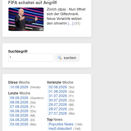
FIFA schaltet auf Angriff
Zürich (dpa) - Nun öffnet
sich der Giftschrank.
Neue Vorwürfe setzen
den ohnehin
[…]
(03)
Suchbegriff
suchen
Diese
Woche
Vorletzte
Woche
10.08.2026
02.08.2026
(Heute)
(So)
01.08.2026
(Sa)
Letzte
Woche
31.07.2026
(Fr)
09.08.2026
(Gestern)
30.07.2026
(Do)
08.08.2026
(Sa)
29.07.2026
(Mi)
07.08.2026
(Fr)
28.07.2026
(Di)
06.08.2026
(Do)
27.07.2026
(Mo)
05.08.2026
(Mi)
Top
News
04.08.2026
(Di)
03.08.2026
Populäre News
(Mo)
(14d)
Heiß diskutiert
(14d)