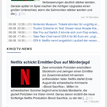
Verbesserungen deutlich stärker werden.
Gerade später im Spiel machen die richtigen Upgrades einen
großen Unterschied, wenn die Salmoniden stärker werden und
die
[…]
(00)
vor 14 Stunden
09.08. 12:26 |
(03)
Nintendo Museum: Tickets könnten für ungültig erklärt werden!
08.08. 20:36 |
(00)
Truxton Extreme im Test: Dieser neue Arcade-Klassiker verzeiht dir gar nichts
08.08. 18:00 |
(00)
Star Fox auf Switch 2 könnte sich zum Flop entwickeln
08.08. 17:45 |
(00)
Take-Two-Chef nennt GTA 6 für 80 Euro ein „unglaubliches Schnäppchen“
08.08. 16:30 |
(00)
GTA 6: Netflix nennt angeblich Laufzeit der neuen Gameplay-Präsentation
KINO/TV-NEWS
Netflix schickt Ermittler-Duo auf Mörderjagd
Zwei ermordete Polizisten erschüttern
Stockholm und zwingen einen Ermittler
zur Zusammenarbeit mit seinem
entfremdeten Vater. Netflix startet Ende
August die schwedische Krimiserie
«Blood Sacrifice». Mitten im
schwedischen Sommer beginnt eine brutale Mordserie, die
gezielt Polizisten ins Visier nimmt. Genau davon erzählt die neue
fünfteilige Netflix-Produktion Blood Sacrifice, zu der der
[…]
(00)
vor 1 Stunde