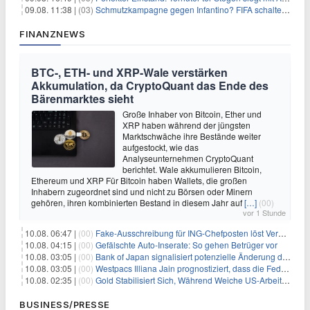
09.08. 11:38 |
(03)
Schmutzkampagne gegen Infantino? FIFA schaltet auf Angriff
FINANZNEWS
BTC-, ETH- und XRP-Wale verstärken
Akkumulation, da CryptoQuant das Ende des
Bärenmarktes sieht
Große Inhaber von Bitcoin, Ether und
XRP haben während der jüngsten
Marktschwäche ihre Bestände weiter
aufgestockt, wie das
Analyseunternehmen CryptoQuant
berichtet. Wale akkumulieren Bitcoin,
Ethereum und XRP Für Bitcoin haben Wallets, die großen
Inhabern zugeordnet sind und nicht zu Börsen oder Minern
gehören, ihren kombinierten Bestand in diesem Jahr auf
[…]
(00)
vor 1 Stunde
10.08. 06:47 |
(00)
Fake-Ausschreibung für ING-Chefposten löst Verwirrung aus
10.08. 04:15 |
(00)
Gefälschte Auto-Inserate: So gehen Betrüger vor
10.08. 03:05 |
(00)
Bank of Japan signalisiert potenzielle Änderung der Zinspolitik angesichts von Inflationsbedenken
10.08. 03:05 |
(00)
Westpacs Illiana Jain prognostiziert, dass die Fed die Zinssätze nach dem Arbeitsmarktbericht stabil halten wird
10.08. 02:35 |
(00)
Gold Stabilisiert Sich, Während Weiche US-Arbeitsmarktdaten Zinsängste Lindern
BUSINESS/PRESSE