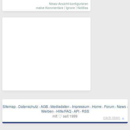
News-Ansicht konfigurieren
meine Kommentare
|
Ignore
|
Notifies
Sitemap
·
Datenschutz
·
AGB
·
Mediadaten
·
Impressum
·
Home
·
Forum
·
News
·
Werben
·
Hilfe/FAQ
·
API
·
RSS
♡
mit
seit 1999
▲
nach oben