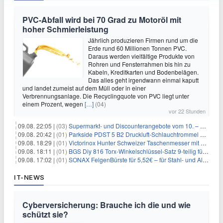
PVC-Abfall wird bei 70 Grad zu Motoröl mit
hoher Schmierleistung
Jährlich produzieren Firmen rund um die
Erde rund 60 Millionen Tonnen PVC.
Daraus werden vielfältige Produkte von
Rohren und Fensterrahmen bis hin zu
Kabeln, Kreditkarten und Bodenbelägen.
Das alles geht irgendwann einmal kaputt
und landet zumeist auf dem Müll oder in einer
Verbrennungsanlage. Die Recyclingquote von PVC liegt unter
einem Prozent, wegen
[…]
(04)
vor 22 Stunden
09.08. 22:05 |
(03)
Supermarkt- und Discounterangebote vom 10. – 15.08.2026
09.08. 20:42 |
(01)
Parkside PDST 5 B2 Druckluft-Schlauchtrommel mit 10 m Schlauch für 25,94€
09.08. 18:29 |
(01)
Victorinox Hunter Schweizer Taschenmesser mit 12 Funktionen für 43,99€
09.08. 18:11 |
(01)
BGS Diy 816 Torx-Winkelschlüssel-Satz 9-teilig für 6,45€
09.08. 17:02 |
(01)
SONAX FelgenBürste für 5,52€ – für Stahl- und Alufelgen
IT-NEWS
Cyberversicherung: Brauche ich die und wie
schützt sie?