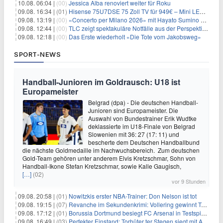
10.08. 06:04 |
(00)
Jessica Alba renoviert weiter für Roku
09.08. 16:34 |
(01)
Hisense 75U7DSE 75 Zoll TV für 949€ – Mini LED, 144Hz, 2026
09.08. 13:19 |
(00)
«Concerto per Milano 2026» mit Hayato Sumino kommt zu arte
09.08. 12:44 |
(00)
TLC zeigt spektakuläre Notfälle aus der Perspektive der Patienten
09.08. 12:18 |
(00)
Das Erste wiederholt «Die Tote vom Jakobsweg»
SPORT-NEWS
Handball-Junioren im Goldrausch: U18 ist
Europameister
Belgrad (dpa) - Die deutschen Handball-
Junioren sind Europameister. Die
Auswahl von Bundestrainer Erik Wudtke
deklassierte im U18-Finale von Belgrad
Slowenien mit 36: 27 (17: 11) und
bescherte dem Deutschen Handballbund
die nächste Goldmedaille im Nachwuchsbereich. Zum deutschen
Gold-Team gehören unter anderem Elvis Kretzschmar, Sohn von
Handball-Ikone Stefan Kretzschmar, sowie Kalle Gaugisch,
[…]
(02)
vor 9 Stunden
09.08. 20:58 |
(01)
Nowitzkis erster NBA-Trainer: Don Nelson ist tot
09.08. 19:15 |
(07)
Revanche im Sekundenkrimi: Vollering gewinnt Tour
09.08. 17:12 |
(01)
Borussia Dortmund besiegt FC Arsenal in Testspiel mit 3:2
09.08. 16:49 |
(03)
Perfekter Einstand: Torhüter ter Stegen siegt mit Ajax