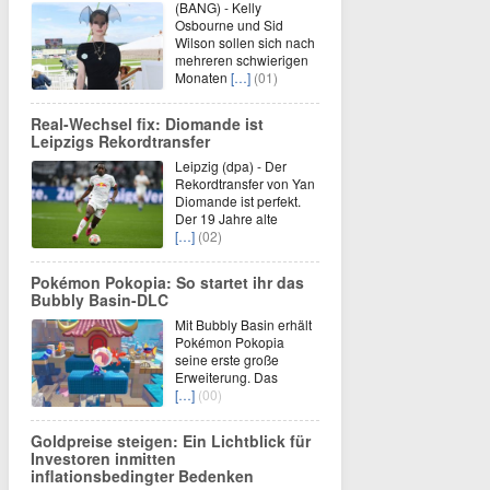
(BANG) - Kelly
Osbourne und Sid
Wilson sollen sich nach
mehreren schwierigen
Monaten
[…]
(01)
Real-Wechsel fix: Diomande ist
Leipzigs Rekordtransfer
Leipzig (dpa) - Der
Rekordtransfer von Yan
Diomande ist perfekt.
Der 19 Jahre alte
[…]
(02)
Pokémon Pokopia: So startet ihr das
Bubbly Basin-DLC
Mit Bubbly Basin erhält
Pokémon Pokopia
seine erste große
Erweiterung. Das
[…]
(00)
Goldpreise steigen: Ein Lichtblick für
Investoren inmitten
inflationsbedingter Bedenken