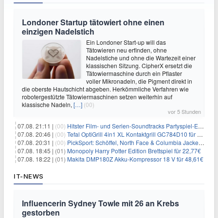
Londoner Startup tätowiert ohne einen
einzigen Nadelstich
Ein Londoner Start-up will das
Tätowieren neu erfinden, ohne
Nadelstiche und ohne die Wartezeit einer
klassischen Sitzung. CipherX ersetzt die
Tätowiermaschine durch ein Pflaster
voller Mikronadeln, die Pigment direkt in
die oberste Hautschicht abgeben. Herkömmliche Verfahren wie
robotergestützte Tätowiermaschinen setzen weiterhin auf
klassische Nadeln,
[…]
(00)
vor 5 Stunden
07.08. 21:11 |
(00)
Hitster Film- und Serien-Soundtracks Partyspiel-Erweiterung für 6,99€
07.08. 20:46 |
(00)
Tefal OptiGrill 4in1 XL Kontaktgrill GC784D10 für 239,99€
07.08. 20:31 |
(00)
PickSport: Schöffel, North Face & Columbia Jacken ab 39,60€
07.08. 18:45 |
(01)
Monopoly Harry Potter Edition Brettspiel für 22,77€
07.08. 18:22 |
(01)
Makita DMP180Z Akku-Kompressor 18 V für 48,61€
IT-NEWS
Influencerin Sydney Towle mit 26 an Krebs
gestorben