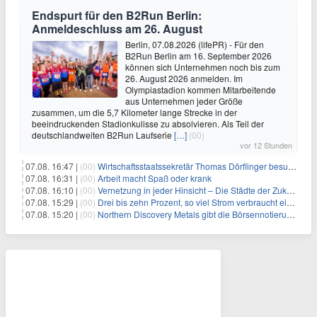
Endspurt für den B2Run Berlin:
Anmeldeschluss am 26. August
Berlin, 07.08.2026 (lifePR) - Für den
B2Run Berlin am 16. September 2026
können sich Unternehmen noch bis zum
26. August 2026 anmelden. Im
Olympiastadion kommen Mitarbeitende
aus Unternehmen jeder Größe
zusammen, um die 5,7 Kilometer lange Strecke in der
beeindruckenden Stadionkulisse zu absolvieren. Als Teil der
deutschlandweiten B2Run Laufserie
[…]
(00)
vor 12 Stunden
07.08. 16:47 |
(00)
Wirtschaftsstaatssekretär Thomas Dörflinger besucht Handwerksbetrieb im Kammerbezirk Freiburg
07.08. 16:31 |
(00)
Arbeit macht Spaß oder krank
07.08. 16:10 |
(00)
Vernetzung in jeder Hinsicht – Die Städte der Zukunft sind grün-blau
07.08. 15:29 |
(00)
Drei bis zehn Prozent, so viel Strom verbraucht ein Aufzug im Gebäude
07.08. 15:20 |
(00)
Northern Discovery Metals gibt die Börsennotierung an der Frankfurter Wertpapierbörse bekannt