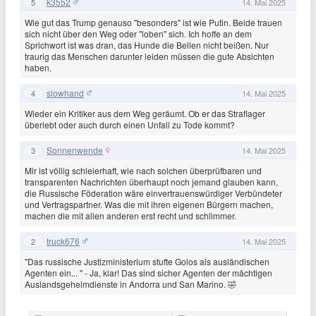
k3552
5
14. Mai 2025
Wie gut das Trump genauso "besonders" ist wie Putin. Beide trauen
sich nicht über den Weg oder "loben" sich. Ich hoffe an dem
Sprichwort ist was dran, das Hunde die Bellen nicht beißen. Nur
traurig das Menschen darunter leiden müssen die gute Absichten
haben.
slowhand
4
14. Mai 2025
Wieder ein Kritiker aus dem Weg geräumt. Ob er das Straflager
überlebt oder auch durch einen Unfall zu Tode kommt?
Sonnenwende
3
14. Mai 2025
Mir ist völlig schleierhaft, wie nach solchen überprüfbaren und
transparenten Nachrichten überhaupt noch jemand glauben kann,
die Russische Föderation wäre einvertrauenswürdiger Verbündeter
und Vertragspartner. Was die mit ihren eigenen Bürgern machen,
machen die mit allen anderen erst recht und schlimmer.
truck676
2
14. Mai 2025
"Das russische Justizministerium stufte Golos als ausländischen
Agenten ein... " - Ja, klar! Das sind sicher Agenten der mächtigen
Auslandsgeheimdienste in Andorra und San Marino. 🤣