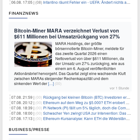
06.08. 17:05 |
(08)
Infantino räumt Fehler ein - UEFA: Ändert nichts an Boykott
FINANZNEWS
Bitcoin-Miner MARA verzeichnet Verlust von
$611 Millionen bei Umsatzrückgang von 27%
MARA Holdings, der größte
börsennotierte Bitcoin-Miner, meldete für
das zweite Quartal 2026 einen
Nettoverlust von über $611 Millionen, da
der Umsatz um 27% zurückging, wie aus
einem am 6. August veröffentlichten
Aktionärsbrief hervorgeht. Das Quartal zeigt eine wachsende Kluft
zwischen MARAs steigender Rechenkapazität und dem
sinkenden Wert der
[…]
(00)
vor 1 Stunde
07.08. 21:59 |
(00)
Rückgang bei kleinen Bitcoin (BTC) Investoren erreicht Höchststand seit Dezember 2024
07.08. 20:12 |
(00)
Ethereum auf dem Weg zu $5.000? ETH erobert wichtige Marke zurück, während Institutionen weiter akkumulieren
07.08. 18:39 |
(00)
Pi Network (PI) fällt um 5% täglich, doch die Community bleibt optimistisch
07.08. 18:00 |
(00)
Schwacher Yen zwingt USA zur Intervention: Das größte Risiko seit 15 Jahren
07.08. 17:13 |
(00)
Ethereum-Kursanalyse: Kann ETH die Widerstände der gleitenden Durchschnitte überwinden?
BUSINESS/PRESSE