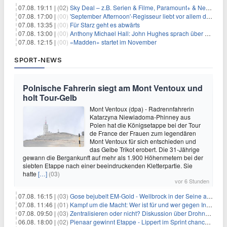
07.08. 19:11 |
(02)
Sky Deal – z.B. Serien & Filme, Paramount+ & Netflix für 19,99€/Monat
07.08. 17:00 |
(00)
'September Afternoon'-Regisseur liebt vor allem die 'Banalität' in seinen Filmen
07.08. 13:35 |
(00)
Für Starz geht es abwärts
07.08. 13:00 |
(00)
Anthony Michael Hall: John Hughes sprach über eine Fortsetzung von 'The Breakfast Club'
07.08. 12:15 |
(00)
«Madden» startet im November
SPORT-NEWS
Polnische Fahrerin siegt am Mont Ventoux und
holt Tour-Gelb
Mont Ventoux (dpa) - Radrennfahrerin
Katarzyna Niewiadoma-Phinney aus
Polen hat die Königsetappe bei der Tour
de France der Frauen zum legendären
Mont Ventoux für sich entschieden und
das Gelbe Trikot erobert. Die 31-Jährige
gewann die Bergankunft auf mehr als 1.900 Höhenmetern bei der
siebten Etappe nach einer beeindruckenden Kletterpartie. Sie
hatte
[…]
(03)
vor 6 Stunden
07.08. 16:15 |
(03)
Gose bejubelt EM-Gold - Wellbrock in der Seine ausgebremst
07.08. 11:46 |
(01)
Kampf um die Macht: Wer ist für und wer gegen Infantino?
07.08. 09:50 |
(03)
Zentralisieren oder nicht? Diskussion über Drohnenabwehr
06.08. 18:00 |
(02)
Pienaar gewinnt Etappe - Lippert im Sprint chancenlos