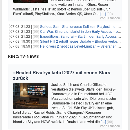
und weiteren Inhalten. Ghost Recon
Wildlands: Last Rites ist ab sofort kostenlos über Ubisoft+, für
PlayStation5, PlayStation4, Xbox Series X|S, Xbox One
[…]
(00)
vor 3 Stunden
07.08. 21:23 |
(00)
Serious Sam: Shatterverse lädt zum Playtest – und erscheint schon bald!
07.08. 21:23 |
(00)
Car Was Simulator startet in den Early Access – bald gehts los!
07.08. 21:22 |
(00)
Expeditions: Samurai – Start in den Early Access ab heute im feudalen Japan
07.08. 19:30 |
(00)
Silent Hill 2 erhält neues Update – Bloober verbessert Grafik und Performance
07.08. 18:59 |
(00)
Helldivers 2 hebt das Level-Limit an – Veteranen können endlich weiter aufsteigen
KINO/TV-NEWS
«Heated Rivalry» kehrt 2027 mit neuen Stars
zurück
Justice Smith und Charlie Gillespie
verstärken die zweite Staffel der Hockey-
Romanze, die in Deutschland bei HBO
Max zu sehen sein wird. Die romantische
Dramaserie Heated Rivalry erhält eine
zweite Staffel. Wie Sky UK bekannt gab,
kehrt die auf Rachel Reids „Game Changers“-Romanen
basierende Produktion im Frühjahr 2027 in Großbritannien und
Irland zu Sky und NOW zurück. In Deutschland wird die
[…]
(00)
vor 5 Stunden