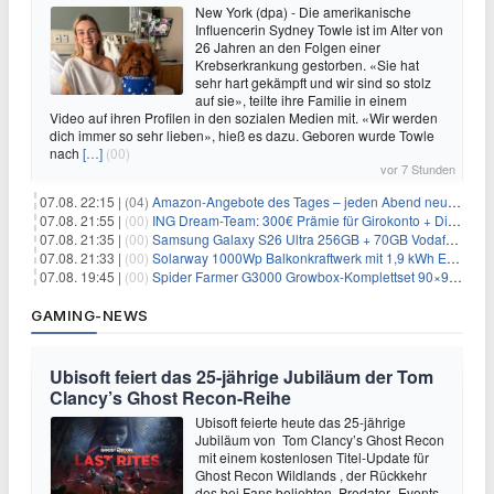
New York (dpa) - Die amerikanische
Influencerin Sydney Towle ist im Alter von
26 Jahren an den Folgen einer
Krebserkrankung gestorben. «Sie hat
sehr hart gekämpft und wir sind so stolz
auf sie», teilte ihre Familie in einem
Video auf ihren Profilen in den sozialen Medien mit. «Wir werden
dich immer so sehr lieben», hieß es dazu. Geboren wurde Towle
nach
[…]
(00)
vor 7 Stunden
07.08. 22:15 |
(04)
Amazon-Angebote des Tages – jeden Abend neue Deals zum Stöbern
07.08. 21:55 |
(00)
ING Dream-Team: 300€ Prämie für Girokonto + Direkt-Depot
07.08. 21:35 |
(00)
Samsung Galaxy S26 Ultra 256GB + 70GB Vodafone-Netz für 34,99€/Monat (effektiv 4,74€/Monat)
07.08. 21:33 |
(00)
Solarway 1000Wp Balkonkraftwerk mit 1,9 kWh EcoFlow-Speicher für 719€ + 30€ Filial-Gutschein
07.08. 19:45 |
(00)
Spider Farmer G3000 Growbox-Komplettset 90×90×180 cm für 379,99€
GAMING-NEWS
Ubisoft feiert das 25-jährige Jubiläum der Tom
Clancy’s Ghost Recon-Reihe
Ubisoft feierte heute das 25-jährige
Jubiläum von Tom Clancy’s Ghost Recon
mit einem kostenlosen Titel-Update für
Ghost Recon Wildlands , der Rückkehr
des bei Fans beliebten Predator -Events