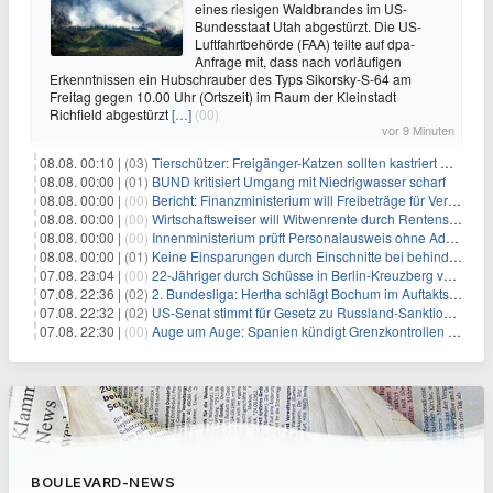
eines riesigen Waldbrandes im US-
Bundesstaat Utah abgestürzt. Die US-
Luftfahrtbehörde (FAA) teilte auf dpa-
Anfrage mit, dass nach vorläufigen
Erkenntnissen ein Hubschrauber des Typs Sikorsky-S-64 am
Freitag gegen 10.00 Uhr (Ortszeit) im Raum der Kleinstadt
Richfield abgestürzt
[…]
(00)
vor 9 Minuten
08.08. 00:10 |
(03)
Tierschützer: Freigänger-Katzen sollten kastriert werden
08.08. 00:00 |
(01)
BUND kritisiert Umgang mit Niedrigwasser scharf
08.08. 00:00 |
(00)
Bericht: Finanzministerium will Freibeträge für Vereine senken
08.08. 00:00 |
(00)
Wirtschaftsweiser will Witwenrente durch Rentensplitting ersetzen
08.08. 00:00 |
(00)
Innenministerium prüft Personalausweis ohne Adresse
08.08. 00:00 |
(01)
Keine Einsparungen durch Einschnitte bei behinderten Kindern
07.08. 23:04 |
(00)
22-Jähriger durch Schüsse in Berlin-Kreuzberg verletzt
07.08. 22:36 |
(02)
2. Bundesliga: Hertha schlägt Bochum im Auftaktspiel
07.08. 22:32 |
(02)
US-Senat stimmt für Gesetz zu Russland-Sanktionen
07.08. 22:30 |
(00)
Auge um Auge: Spanien kündigt Grenzkontrollen zu Italien an
BOULEVARD-NEWS