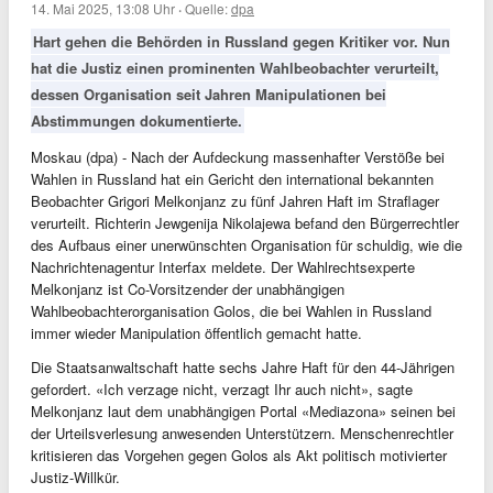
14. Mai 2025, 13:08 Uhr
·
Quelle:
dpa
Hart gehen die Behörden in Russland gegen Kritiker vor. Nun
hat die Justiz einen prominenten Wahlbeobachter verurteilt,
dessen Organisation seit Jahren Manipulationen bei
Abstimmungen dokumentierte.
Moskau (dpa) - Nach der Aufdeckung massenhafter Verstöße bei
Wahlen in Russland hat ein Gericht den international bekannten
Beobachter Grigori Melkonjanz zu fünf Jahren Haft im Straflager
verurteilt. Richterin Jewgenija Nikolajewa befand den Bürgerrechtler
des Aufbaus einer unerwünschten Organisation für schuldig, wie die
Nachrichtenagentur Interfax meldete. Der Wahlrechtsexperte
Melkonjanz ist Co-Vorsitzender der unabhängigen
Wahlbeobachterorganisation Golos, die bei Wahlen in Russland
immer wieder Manipulation öffentlich gemacht hatte.
Die Staatsanwaltschaft hatte sechs Jahre Haft für den 44-Jährigen
gefordert. «Ich verzage nicht, verzagt Ihr auch nicht», sagte
Melkonjanz laut dem unabhängigen Portal «Mediazona» seinen bei
der Urteilsverlesung anwesenden Unterstützern. Menschenrechtler
kritisieren das Vorgehen gegen Golos als Akt politisch motivierter
Justiz-Willkür.