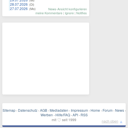
(Mi)
28.07.2026
(Di)
27.07.2026
(Mo)
News-Ansicht konfigurieren
meine Kommentare
|
Ignore
|
Notifies
Sitemap
·
Datenschutz
·
AGB
·
Mediadaten
·
Impressum
·
Home
·
Forum
·
News
·
Werben
·
Hilfe/FAQ
·
API
·
RSS
♡
mit
seit 1999
▲
nach oben