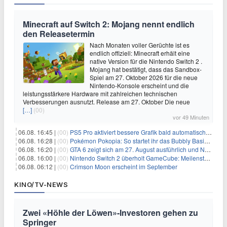
Minecraft auf Switch 2: Mojang nennt endlich
den Releasetermin
Nach Monaten voller Gerüchte ist es
endlich offiziell: Minecraft erhält eine
native Version für die Nintendo Switch 2 .
Mojang hat bestätigt, dass das Sandbox-
Spiel am 27. Oktober 2026 für die neue
Nintendo-Konsole erscheint und die
leistungsstärkere Hardware mit zahlreichen technischen
Verbesserungen ausnutzt. Release am 27. Oktober Die neue
[…]
(00)
vor 49 Minuten
06.08. 16:45 |
(00)
PS5 Pro aktiviert bessere Grafik bald automatisch, aber das Update ist kleiner als gedacht
06.08. 16:28 |
(00)
Pokémon Pokopia: So startet ihr das Bubbly Basin-DLC
06.08. 16:20 |
(00)
GTA 6 zeigt sich am 27. August ausführlich und Netflix bekommt sechs Stunden Vorsprung
06.08. 16:00 |
(00)
Nintendo Switch 2 überholt GameCube: Meilenstein schon nach kurzer Zeit erreicht
06.08. 06:12 |
(00)
Crimson Moon erscheint im September
KINO/TV-NEWS
Zwei «Höhle der Löwen»-Investoren gehen zu
Springer