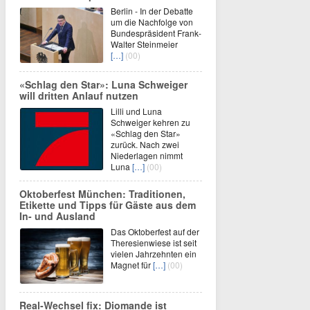
Berlin - In der Debatte
um die Nachfolge von
Bundespräsident Frank-
Walter Steinmeier
[…]
(00)
«Schlag den Star»: Luna Schweiger
will dritten Anlauf nutzen
Lilli und Luna
Schweiger kehren zu
«Schlag den Star»
zurück. Nach zwei
Niederlagen nimmt
Luna
[…]
(00)
Oktoberfest München: Traditionen,
Etikette und Tipps für Gäste aus dem
In- und Ausland
Das Oktoberfest auf der
Theresienwiese ist seit
vielen Jahrzehnten ein
Magnet für
[…]
(00)
Real-Wechsel fix: Diomande ist