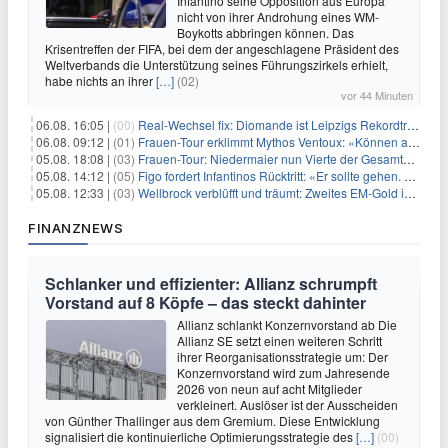
Infantino seine Opposition aus Europa
nicht von ihrer Androhung eines WM-
Boykotts abbringen können. Das
Krisentreffen der FIFA, bei dem der angeschlagene Präsident des
Weltverbands die Unterstützung seines Führungszirkels erhielt,
habe nichts an ihrer
[…]
(02)
vor 44 Minuten
06.08. 16:05 |
(00)
Real-Wechsel fix: Diomande ist Leipzigs Rekordtransfer
06.08. 09:12 |
(01)
Frauen-Tour erklimmt Mythos Ventoux: «Können alles schaffen»
05.08. 18:08 |
(03)
Frauen-Tour: Niedermaier nun Vierte der Gesamtwertung
05.08. 14:12 |
(05)
Figo fordert Infantinos Rücktritt: «Er sollte gehen. Jetzt»
05.08. 12:33 |
(03)
Wellbrock verblüfft und träumt: Zweites EM-Gold in Paris
FINANZNEWS
Schlanker und effizienter: Allianz schrumpft
Vorstand auf 8 Köpfe – das steckt dahinter
Allianz schlankt Konzernvorstand ab Die
Allianz SE setzt einen weiteren Schritt
ihrer Reorganisationsstrategie um: Der
Konzernvorstand wird zum Jahresende
2026 von neun auf acht Mitglieder
verkleinert. Auslöser ist der Ausscheiden
von Günther Thallinger aus dem Gremium. Diese Entwicklung
signalisiert die kontinuierliche Optimierungsstrategie des
[…]
(00)