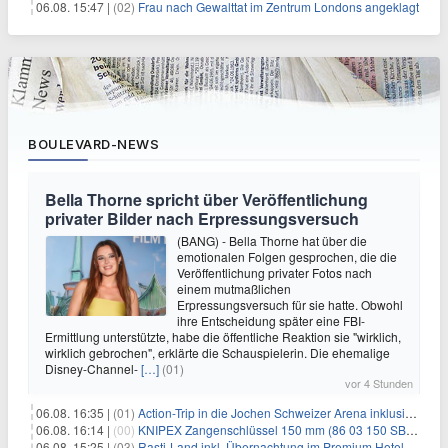
06.08. 15:47 |
(02)
Frau nach Gewalttat im Zentrum Londons angeklagt
BOULEVARD-NEWS
Bella Thorne spricht über Veröffentlichung
privater Bilder nach Erpressungsversuch
(BANG) - Bella Thorne hat über die
emotionalen Folgen gesprochen, die die
Veröffentlichung privater Fotos nach
einem mutmaßlichen
Erpressungsversuch für sie hatte. Obwohl
ihre Entscheidung später eine FBI-
Ermittlung unterstützte, habe die öffentliche Reaktion sie "wirklich,
wirklich gebrochen", erklärte die Schauspielerin. Die ehemalige
Disney-Channel-
[…]
(01)
vor 4 Stunden
06.08. 16:35 |
(01)
Action-Trip in die Jochen Schweizer Arena inklusive Premium Hotel und Frühstück ab 59€ p.P.
06.08. 16:14 |
(00)
KNIPEX Zangenschlüssel 150 mm (86 03 150 SB) für 35,99€
06.08. 15:25 |
(03)
Rasti-Land inkl. Übernachtung im Premium Hotel ab 69€ p.P.