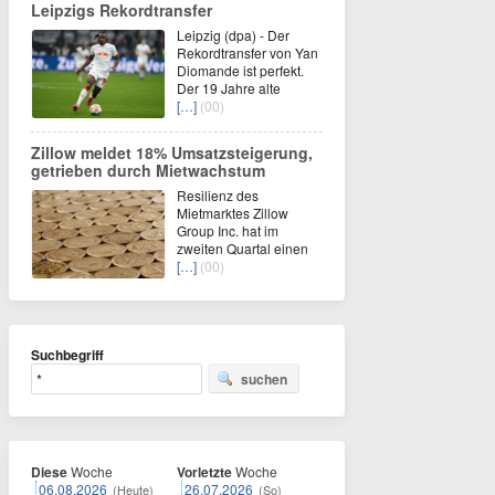
Leipzigs Rekordtransfer
Leipzig (dpa) - Der
Rekordtransfer von Yan
Diomande ist perfekt.
Der 19 Jahre alte
[…]
(00)
Zillow meldet 18% Umsatzsteigerung,
getrieben durch Mietwachstum
Resilienz des
Mietmarktes Zillow
Group Inc. hat im
zweiten Quartal einen
[…]
(00)
Suchbegriff
suchen
Diese
Woche
Vorletzte
Woche
06.08.2026
26.07.2026
(Heute)
(So)