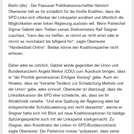
Berlin (dts) - Der Passauer Politikwissenschaftler Heinrich
Oberreuter hält es für schädlich für die Große Koalition, dass die
SPD-Linke sich offenbar der Linkspartei annähert und öffentlich die
Möglichkeiten einer linken Regierung ausloten will. Wenn Parteichef
Sigmar Gabriel dem Treiben seines Stellvertreters Ralf Stegner
zuschaut, "kann das nur heißen, er nimmt es nicht ernst oder er
nimmt es nonchalant bis billigend hin", sagte Oberreuter
"Handelsblatt-Online". Beides könne den Koalitionspartner nicht
erfreuen.
Daher wäre es nützlich, Gabriel würde gegenüber der Union und
Bundeskanzlerin Angela Merkel (CDU) zum Ausdruck bringen, dass
er "der Priorität gemeinsamen Erfolges Vorrang" gebe. Auch ein
Hinweis, dass es "keinerlei Tendenz zur Schwächung Merkels und
der Union" gebe, wäre sinnvoll. Oberreuter ist überzeugt, dass die
Linksdiskussion die SPD eher schwäche, als, dass sie ihr
Attraktivität verleihe. "Und eine Spaltung der Regierung wäre bei
entsprechender Schuldzuweisung erst recht desaströs", warnte er.
Stegner hatte sich mit Blick auf neue Koalitionsoptionen für baldige
Spitzengespräche auch mit der Linkspartei starkgemacht. Zu
Stegner, dem Koordinator der Linken im SPD-Bundesvorstand,
sagte Oberreuter: Der Parteivize müsse "aufpassen, dass seine