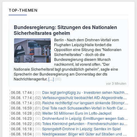
TOP-THEMEN
Bundesregierung: Sitzungen des Nationalen
Sicherheitsrates geheim
Berlin - Nach dem Drohnen-Vorfall vom
Flughafen Leipzig/Halle fordert die
Opposition eine Sitzung des "Nationalen
Sicherheitsrates" - doch ob die
Bundesregierung diesem Wunsch
nachkommt, ist vorerst offen. "Der
Nationale Sicherheitsrat tagt grundsätzlich geheim", sagte eine
Sprecherin der Bundesregierung am Donnerstag der dts
Nachrichtenagentur.
[…]
(00)
vor 3 Minuten
06.08. 17:44 |
(00)
Dax legt geringfügig zu - Investoren sehen Nachholpotenzial
06.08. 17:14 |
(02)
Verfassungsschutz beobachtet AfD-Abgeordneten Nolte
06.08. 17:14 |
(03)
Reiche rechtfertigt nur langsam sinkende Strompreise
06.08. 16:59 |
(01)
Drei Tote nach Schusswaffen-Vorfall in North Carolina
06.08. 16:28 |
(02)
Weiter 50 Millionen Euro im Lotto-Jackpot
06.08. 16:23 |
(00)
Drohnenfund in Leipzig: Ermittlungen wegen Sabotage und Spionage
06.08. 16:22 |
(06)
Totes Kleinkind gefunden - Fremdverschulden ausgeschlossen
06.08. 16:18 |
(00)
Sprengstoff-Drohne in Leipzig: Semtex im Spiel
06.08. 16:04 |
(00)
Niedrigwasser: Bilger will Güter auf Straßen und Schienen bringen