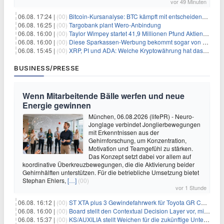
vor 49 Minuten
06.08. 17:24 |
(00)
Bitcoin-Kursanalyse: BTC kämpft mit entscheidender $65K-Hürde, während sich ein Liquidationscluster aufbaut
06.08. 16:25 |
(00)
Targobank plant Wero-Anbindung
06.08. 16:00 |
(00)
Taylor Wimpey startet 41,9 Millionen Pfund Aktienrückkauf – was Anleger wissen müssen
06.08. 16:00 |
(00)
Diese Sparkassen-Werbung bekommt sogar von der Konkurrenz Lob
06.08. 15:45 |
(00)
XRP, PI und ADA: Welche Kryptowährung hat das größte Potenzial im nächsten Bullenmarkt?
BUSINESS/PRESSE
Wenn Mitarbeitende Bälle werfen und neue
Energie gewinnen
München, 06.08.2026 (lifePR) - Neuro-
Jonglage verbindet Jonglierbewegungen
mit Erkenntnissen aus der
Gehirnforschung, um Konzentration,
Motivation und Teamgefühl zu stärken.
Das Konzept setzt dabei vor allem auf
koordinative Überkreuzbewegungen, die die Aktivierung beider
Gehirnhälften unterstützen. Für die betriebliche Umsetzung bietet
Stephan Ehlers,
[…]
(00)
vor 1 Stunde
06.08. 16:12 |
(00)
ST XTA plus 3 Gewindefahrwerk für Toyota GR Corolla entwickelt: Erstklassige Straßenlage in jeder Situation
06.08. 16:00 |
(00)
Board stellt den Contextual Decision Layer vor, mit dem Unternehmensdaten und KI-Investitionen in intelligentere Geschäftsentscheidungen umgesetzt wer
06.08. 15:37 |
(00)
KS/AUXILIA stellt Weichen für die zukünftige Unternehmensführung