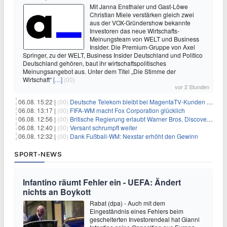
Mit Janna Ensthaler und Gast-Löwe
Christian Miele verstärken gleich zwei
aus der VOX-Gründershow bekannte
Investoren das neue Wirtschafts-
Meinungsteam von WELT und Business
Insider. Die Premium-Gruppe von Axel
Springer, zu der WELT, Business Insider Deutschland und Politico
Deutschland gehören, baut ihr wirtschaftspolitisches
Meinungsangebot aus. Unter dem Titel „Die Stimme der
Wirtschaft“
[…]
(00)
vor 2 Stunden
06.08. 15:22 |
(00)
Deutsche Telekom bleibt bei MagentaTV-Kunden vage
06.08. 13:17 |
(00)
FIFA-WM macht Fox Corporation glücklich
06.08. 12:56 |
(00)
Britische Regierung erlaubt Warner Bros. Discovery-Übernahme
06.08. 12:40 |
(00)
Versant schrumpft weiter
06.08. 12:32 |
(00)
Dank Fußball-WM: Nexstar erhöht den Gewinn
SPORT-NEWS
Infantino räumt Fehler ein - UEFA: Ändert
nichts an Boykott
Rabat (dpa) - Auch mit dem
Eingeständnis eines Fehlers beim
gescheiterten Investorendeal hat Gianni