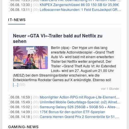
06.08. 13:30 |
(00)
KNIPEX Zangenschlüssel 86 03 150 SB für 35,99€
06.08. 13:11 |
(00)
Lottoscanner-Neukunden: 1 Feld EuroJackpot GRATIS spielen
IT-NEWS
Neuer «GTA VI»-Trailer bald auf Netflix zu
sehen
Berlin (dpa) - Der Hype um das lang
erwartete Actionvideospiel «Grand Theft
Auto VI» wird bald mit einem erweiterten
Trailer bei Netflix weiter angeheizt. Der
Trailer «Grand Theft Auto VI: An Extended
Look» wird am 27. August um 21.00 Uhr
(MESZ) bei dem Streaminganbieter erscheinen, wie die
Entwicklerfirma Rockstar Games auf X ankündigte. Ebenso soll
[…]
(00)
vor 1 Stunde
06.08. 16:59 |
(00)
Moonlighter Action-RPG mit Rogue-Lite-Elementen kostenlos bei Steam
06.08. 15:49 |
(00)
Unlimited Mobile Geburtstags-Special: (o2) Allnet-Flats ab 14,99€/Monat
06.08. 15:02 |
(00)
Samsung Galaxy S26 256GB + 50GB 5G + Alles-Flat im Vodafone-Netz für 19,99€/Monat – eff. 0,20€/Monat
06.08. 14:39 |
(00)
175€ Bonus für den quirion ETF-Sparplan
06.08. 14:18 |
(00)
Carrera Herren Grand Prix 2 Sonnenbrille für 51,55€
GAMING-NEWS