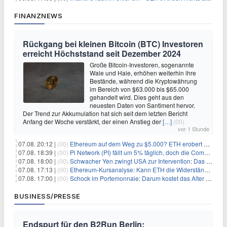
FINANZNEWS
Rückgang bei kleinen Bitcoin (BTC) Investoren
erreicht Höchststand seit Dezember 2024
Große Bitcoin-Investoren, sogenannte
Wale und Haie, erhöhen weiterhin ihre
Bestände, während die Kryptowährung
im Bereich von $63.000 bis $65.000
gehandelt wird. Dies geht aus den
neuesten Daten von Santiment hervor.
Der Trend zur Akkumulation hat sich seit dem letzten Bericht
Anfang der Woche verstärkt, der einen Anstieg der
[…]
(00)
vor 1 Stunde
07.08. 20:12 |
(00)
Ethereum auf dem Weg zu $5.000? ETH erobert wichtige Marke zurück, während Institutionen weiter akkumulieren
07.08. 18:39 |
(00)
Pi Network (PI) fällt um 5% täglich, doch die Community bleibt optimistisch
07.08. 18:00 |
(00)
Schwacher Yen zwingt USA zur Intervention: Das größte Risiko seit 15 Jahren
07.08. 17:13 |
(00)
Ethereum-Kursanalyse: Kann ETH die Widerstände der gleitenden Durchschnitte überwinden?
07.08. 17:00 |
(00)
Schock im Portemonnaie: Darum kostet das Alter deutlich mehr als Sie denken
BUSINESS/PRESSE
Endspurt für den B2Run Berlin: