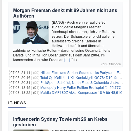
Morgan Freeman denkt mit 89 Jahren nicht ans
Aufhören
(BANG) - Auch wenn er auf die 90
zugeht, denkt Morgan Freeman
überhaupt nicht daran, sich zur Ruhe zu
setzen. Der Schauspieler blickt auf eine
äußerst erfolgreiche Karriere in
Hollywood zurück und übernahm
zahlreiche ikonische Rollen – darunter seine Oscar-prämierte
Darstellung in 'Million Dollar Baby' aus dem Jahr 2004. Im
kommenden Juni wird Freeman
[…]
(01)
vor 6 Stunden
07.08. 21:11 |
(00)
Hitster Film- und Serien-Soundtracks Partyspiel-Erweiterung für 6,99€
07.08. 20:46 |
(00)
Tefal OptiGrill 4in1 XL Kontaktgrill GC784D10 für 239,99€
07.08. 20:31 |
(00)
PickSport: Schöffel, North Face & Columbia Jacken ab 39,60€
07.08. 18:45 |
(01)
Monopoly Harry Potter Edition Brettspiel für 22,77€
07.08. 18:22 |
(01)
Makita DMP180Z Akku-Kompressor 18 V für 48,61€
IT-NEWS
Influencerin Sydney Towle mit 26 an Krebs
gestorben
New York (dpa) - Die amerikanische