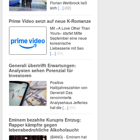
Florian Wellbrock ließ
sich
[…]
(02)
Prime Video setzt auf neue K-Romanze
Mit «A Love Other Than
Yours» startet Mitte
September eine neue
koreanische
Liebesserie mit Seo
[…]
(00)
Generali übertrifft Erwartungen:
Analysten sehen Potenzial für
Investoren
Positive
Halbjahreszahlen von
Generali Das
renommierte
Analysehaus Jefferies
hat die
[…]
(00)
Eminem bezahlte Kurupts Entzug:
Rapper kämpfte gegen
lebensbedrohliche Alkoholsucht
(BANG) - Eminem hat