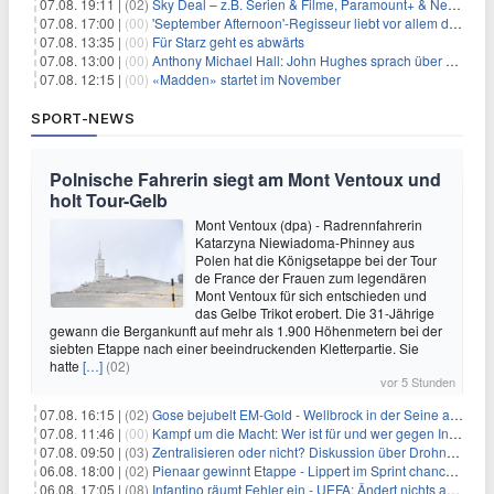
07.08. 19:11 |
(02)
Sky Deal – z.B. Serien & Filme, Paramount+ & Netflix für 19,99€/Monat
07.08. 17:00 |
(00)
'September Afternoon'-Regisseur liebt vor allem die 'Banalität' in seinen Filmen
07.08. 13:35 |
(00)
Für Starz geht es abwärts
07.08. 13:00 |
(00)
Anthony Michael Hall: John Hughes sprach über eine Fortsetzung von 'The Breakfast Club'
07.08. 12:15 |
(00)
«Madden» startet im November
SPORT-NEWS
Polnische Fahrerin siegt am Mont Ventoux und
holt Tour-Gelb
Mont Ventoux (dpa) - Radrennfahrerin
Katarzyna Niewiadoma-Phinney aus
Polen hat die Königsetappe bei der Tour
de France der Frauen zum legendären
Mont Ventoux für sich entschieden und
das Gelbe Trikot erobert. Die 31-Jährige
gewann die Bergankunft auf mehr als 1.900 Höhenmetern bei der
siebten Etappe nach einer beeindruckenden Kletterpartie. Sie
hatte
[…]
(02)
vor 5 Stunden
07.08. 16:15 |
(02)
Gose bejubelt EM-Gold - Wellbrock in der Seine ausgebremst
07.08. 11:46 |
(00)
Kampf um die Macht: Wer ist für und wer gegen Infantino?
07.08. 09:50 |
(03)
Zentralisieren oder nicht? Diskussion über Drohnenabwehr
06.08. 18:00 |
(02)
Pienaar gewinnt Etappe - Lippert im Sprint chancenlos
06.08. 17:05 |
(08)
Infantino räumt Fehler ein - UEFA: Ändert nichts an Boykott