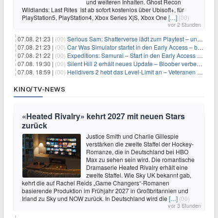
und weiteren Inhalten. Ghost Recon
Wildlands: Last Rites ist ab sofort kostenlos über Ubisoft+, für
PlayStation5, PlayStation4, Xbox Series X|S, Xbox One
[…]
(00)
vor 2 Stunden
07.08. 21:23 |
(00)
Serious Sam: Shatterverse lädt zum Playtest – und erscheint schon bald!
07.08. 21:23 |
(00)
Car Was Simulator startet in den Early Access – bald gehts los!
07.08. 21:22 |
(00)
Expeditions: Samurai – Start in den Early Access ab heute im feudalen Japan
07.08. 19:30 |
(00)
Silent Hill 2 erhält neues Update – Bloober verbessert Grafik und Performance
07.08. 18:59 |
(00)
Helldivers 2 hebt das Level-Limit an – Veteranen können endlich weiter aufsteigen
KINO/TV-NEWS
«Heated Rivalry» kehrt 2027 mit neuen Stars
zurück
Justice Smith und Charlie Gillespie
verstärken die zweite Staffel der Hockey-
Romanze, die in Deutschland bei HBO
Max zu sehen sein wird. Die romantische
Dramaserie Heated Rivalry erhält eine
zweite Staffel. Wie Sky UK bekannt gab,
kehrt die auf Rachel Reids „Game Changers“-Romanen
basierende Produktion im Frühjahr 2027 in Großbritannien und
Irland zu Sky und NOW zurück. In Deutschland wird die
[…]
(00)
vor 3 Stunden