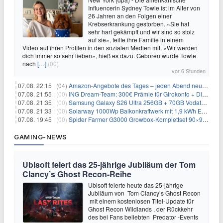
Influencerin Sydney Towle ist im Alter von
26 Jahren an den Folgen einer
Krebserkrankung gestorben. «Sie hat
sehr hart gekämpft und wir sind so stolz
auf sie», teilte ihre Familie in einem
Video auf ihren Profilen in den sozialen Medien mit. «Wir werden
dich immer so sehr lieben», hieß es dazu. Geboren wurde Towle
nach
[…]
(00)
vor 6 Stunden
07.08. 22:15 |
(04)
Amazon-Angebote des Tages – jeden Abend neue Deals zum Stöbern
07.08. 21:55 |
(00)
ING Dream-Team: 300€ Prämie für Girokonto + Direkt-Depot
07.08. 21:35 |
(00)
Samsung Galaxy S26 Ultra 256GB + 70GB Vodafone-Netz für 34,99€/Monat (effektiv 4,74€/Monat)
07.08. 21:33 |
(00)
Solarway 1000Wp Balkonkraftwerk mit 1,9 kWh EcoFlow-Speicher für 719€ + 30€ Filial-Gutschein
07.08. 19:45 |
(00)
Spider Farmer G3000 Growbox-Komplettset 90×90×180 cm für 379,99€
GAMING-NEWS
Ubisoft feiert das 25-jährige Jubiläum der Tom
Clancy’s Ghost Recon-Reihe
Ubisoft feierte heute das 25-jährige
Jubiläum von Tom Clancy’s Ghost Recon
mit einem kostenlosen Titel-Update für
Ghost Recon Wildlands , der Rückkehr
des bei Fans beliebten Predator -Events