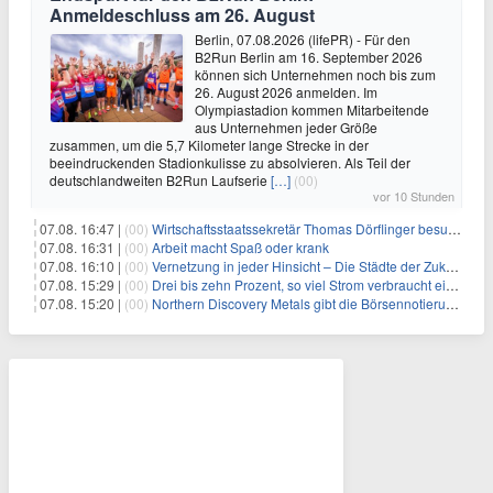
Anmeldeschluss am 26. August
Berlin, 07.08.2026 (lifePR) - Für den
B2Run Berlin am 16. September 2026
können sich Unternehmen noch bis zum
26. August 2026 anmelden. Im
Olympiastadion kommen Mitarbeitende
aus Unternehmen jeder Größe
zusammen, um die 5,7 Kilometer lange Strecke in der
beeindruckenden Stadionkulisse zu absolvieren. Als Teil der
deutschlandweiten B2Run Laufserie
[…]
(00)
vor 10 Stunden
07.08. 16:47 |
(00)
Wirtschaftsstaatssekretär Thomas Dörflinger besucht Handwerksbetrieb im Kammerbezirk Freiburg
07.08. 16:31 |
(00)
Arbeit macht Spaß oder krank
07.08. 16:10 |
(00)
Vernetzung in jeder Hinsicht – Die Städte der Zukunft sind grün-blau
07.08. 15:29 |
(00)
Drei bis zehn Prozent, so viel Strom verbraucht ein Aufzug im Gebäude
07.08. 15:20 |
(00)
Northern Discovery Metals gibt die Börsennotierung an der Frankfurter Wertpapierbörse bekannt