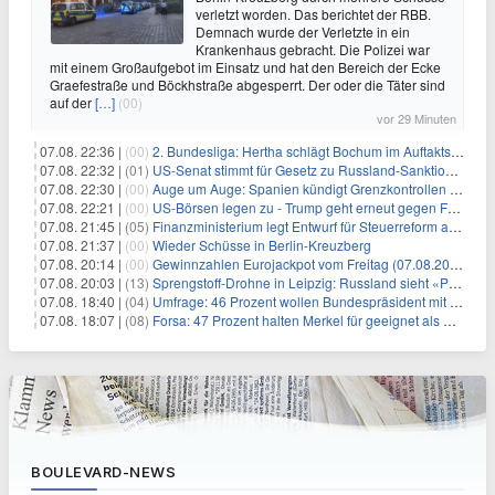
verletzt worden. Das berichtet der RBB.
Demnach wurde der Verletzte in ein
Krankenhaus gebracht. Die Polizei war
mit einem Großaufgebot im Einsatz und hat den Bereich der Ecke
Graefestraße und Böckhstraße abgesperrt. Der oder die Täter sind
auf der
[…]
(00)
vor 29 Minuten
07.08. 22:36 |
(00)
2. Bundesliga: Hertha schlägt Bochum im Auftaktspiel
07.08. 22:32 |
(01)
US-Senat stimmt für Gesetz zu Russland-Sanktionen
07.08. 22:30 |
(00)
Auge um Auge: Spanien kündigt Grenzkontrollen zu Italien an
07.08. 22:21 |
(00)
US-Börsen legen zu - Trump geht erneut gegen Fed-Gouverneurin vor
07.08. 21:45 |
(05)
Finanzministerium legt Entwurf für Steuerreform ab 2027 vor
07.08. 21:37 |
(00)
Wieder Schüsse in Berlin-Kreuzberg
07.08. 20:14 |
(00)
Gewinnzahlen Eurojackpot vom Freitag (07.08.2026)
07.08. 20:03 |
(13)
Sprengstoff-Drohne in Leipzig: Russland sieht «Provokation»
07.08. 18:40 |
(04)
Umfrage: 46 Prozent wollen Bundespräsident mit Politik-Erfahrung
07.08. 18:07 |
(08)
Forsa: 47 Prozent halten Merkel für geeignet als Bundespräsidentin
BOULEVARD-NEWS