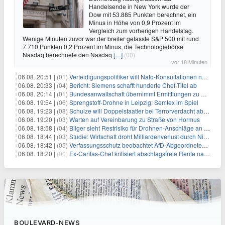
Handelsende in New York wurde der
Dow mit 53.885 Punkten berechnet, ein
Minus in Höhe von 0,9 Prozent im
Vergleich zum vorherigen Handelstag.
Wenige Minuten zuvor war der breiter gefasste S&P 500 mit rund
7.710 Punkten 0,2 Prozent im Minus, die Technologiebörse
Nasdaq berechnete den Nasdaq
[…]
(00)
vor 18 Minuten
06.08. 20:51 |
(01)
Verteidigungspolitiker will Nato-Konsultationen nach Drohnenfund
06.08. 20:33 |
(04)
Bericht: Siemens schafft hunderte Chef-Titel ab
06.08. 20:14 |
(01)
Bundesanwaltschaft übernimmt Ermittlungen zu Drohnenvorfall
06.08. 19:54 |
(06)
Sprengstoff-Drohne in Leipzig: Semtex im Spiel
06.08. 19:23 |
(08)
Schulze will Doppelstaatler bei Terrorverdacht abschieben
06.08. 19:20 |
(03)
Warten auf Vereinbarung zu Straße von Hormus
06.08. 18:58 |
(04)
Bilger sieht Restrisiko für Drohnen-Anschläge an Flughäfen
06.08. 18:44 |
(03)
Studie: Wirtschaft droht Milliardenverlust durch Niedrigwasser
06.08. 18:42 |
(05)
Verfassungsschutz beobachtet AfD-Abgeordneten Nolte
06.08. 18:20 |
(00)
Ex-Caritas-Chef kritisiert abschlagsfreie Rente nach 45 Jahren
BOULEVARD-NEWS