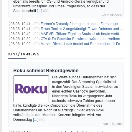
ebenfalls bereits für iOS- und Android-Geräte verfügbar und
unterstützt Crossplay und Cross-Progression, so dass der
Spielfortschritt
[…]
(00)
vor 2 Stunden
06.08. 19:41 |
(00)
Farmer’s Dynasty 2 bringt euch neue Fahrzeuge
06.08. 19:41 |
(00)
Tower Tactics 2 angekündigt: Tower Defense und Deckbuilding Kombo kehrt zurück
06.08. 19:40 |
(00)
MARVEL Tōkon: Fighting Souls ist ab heute verfügbar
06.08. 19:30 |
(00)
GTA 6: Ex-Rockstar-Entwickler würde eine weitere Verschiebung nicht überraschen
06.08. 19:00 |
(00)
Marvel Rivals: Leak deutet auf Rennmodus mit Fahrzeugen hin
KINO/TV-NEWS
Roku schreibt Rekordgewinn
Die Wette auf das Unternehmen hat sich
ausgezahlt: Der Streaming-Spezialist ist
in den Vereinigten Staaten inzwischen zu
einer echten Cashcow geworden.
Nachdem Roku im vergangenen Jahr
erstmals schwarze Zahlen geschrieben
hatte, kündigte die Fox Corporation die Übernahme des
Unternehmens an. Noch ist allerdings unklar, wann Roku
vollständig in den Murdoch-Konzern integriert wird. Am
Donnerstag
[…]
(00)
vor 1 Stunde