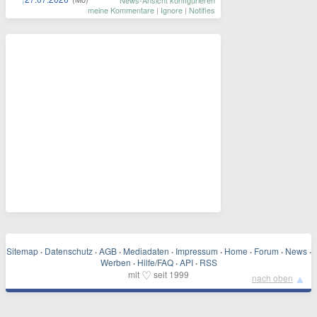
News-Ansicht konfigurieren
meine Kommentare
|
Ignore
|
Notifies
Sitemap
·
Datenschutz
·
AGB
·
Mediadaten
·
Impressum
·
Home
·
Forum
·
News
·
Werben
·
Hilfe/FAQ
·
API
·
RSS
♡
mit
seit 1999
▲
nach oben