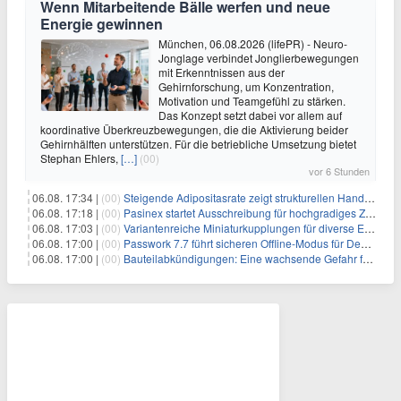
Wenn Mitarbeitende Bälle werfen und neue
Energie gewinnen
München, 06.08.2026 (lifePR) - Neuro-
Jonglage verbindet Jonglierbewegungen
mit Erkenntnissen aus der
Gehirnforschung, um Konzentration,
Motivation und Teamgefühl zu stärken.
Das Konzept setzt dabei vor allem auf
koordinative Überkreuzbewegungen, die die Aktivierung beider
Gehirnhälften unterstützen. Für die betriebliche Umsetzung bietet
Stephan Ehlers,
[…]
(00)
vor 6 Stunden
06.08. 17:34 |
(00)
Steigende Adipositasrate zeigt strukturellen Handlungsbedarf bei der Ernährung schulpflichtiger Kinder
06.08. 17:18 |
(00)
Pasinex startet Ausschreibung für hochgradiges Zinksulfidkonzentrat mit Germanium- und Silbergehalten und stellt ein Betriebsupdate bereit
06.08. 17:03 |
(00)
Variantenreiche Miniaturkupplungen für diverse Einsatzbereiche
06.08. 17:00 |
(00)
Passwork 7.7 führt sicheren Offline-Modus für Desktop- und Mobile-Apps ein
06.08. 17:00 |
(00)
Bauteilabkündigungen: Eine wachsende Gefahr für industrielle Elektroniksysteme