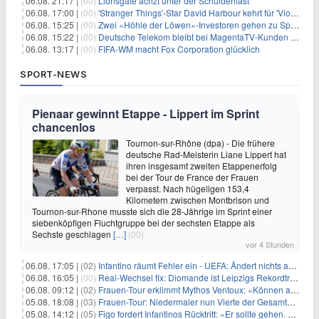
06.08. 21:17 |
(00)
Lionsgate ächzt unter der Schuldenlast
06.08. 17:00 |
(00)
'Stranger Things'-Star David Harbour kehrt für 'Violent Night 2' zurück – Kristen Bell stößt zur Besetzung
06.08. 15:25 |
(00)
Zwei «Höhle der Löwen»-Investoren gehen zu Springer
06.08. 15:22 |
(00)
Deutsche Telekom bleibt bei MagentaTV-Kunden vage
06.08. 13:17 |
(00)
FIFA-WM macht Fox Corporation glücklich
SPORT-NEWS
Pienaar gewinnt Etappe - Lippert im Sprint
chancenlos
Tournon-sur-Rhône (dpa) - Die frühere
deutsche Rad-Meisterin Liane Lippert hat
ihren insgesamt zweiten Etappenerfolg
bei der Tour de France der Frauen
verpasst. Nach hügeligen 153,4
Kilometern zwischen Montbrison und
Tournon-sur-Rhone musste sich die 28-Jährige im Sprint einer
siebenköpfigen Fluchtgruppe bei der sechsten Etappe als
Sechste geschlagen
[…]
(00)
vor 4 Stunden
06.08. 17:05 |
(02)
Infantino räumt Fehler ein - UEFA: Ändert nichts an Boykott
06.08. 16:05 |
(00)
Real-Wechsel fix: Diomande ist Leipzigs Rekordtransfer
06.08. 09:12 |
(02)
Frauen-Tour erklimmt Mythos Ventoux: «Können alles schaffen»
05.08. 18:08 |
(03)
Frauen-Tour: Niedermaier nun Vierte der Gesamtwertung
05.08. 14:12 |
(05)
Figo fordert Infantinos Rücktritt: «Er sollte gehen. Jetzt»