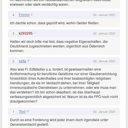
erwiesen oder stark verdächtig waren.
Fromm
4
02. Januar 2021
Ich dachte schon, dass geprüft wird, wohin Gelder fließen.
k293295
3
02. Januar 2021
Halten wir doch bitte mal fest, dass negative Eigenschaften, die
Deutchland zugeschrieben werden, eigentlich aus Österreich
kommen.
satta
2
02. Januar 2021
Also was Fr. Edtstadler u.a. fordert, ist gewissermaßen eine
Amtlichmachung für berufliche Geistliche nur einer Glaubensrichtung
hinsichtlich ihres Aufenthaltes und ihrer beabsichtigten religiösen
Handlungen, da sie im Verdacht stehen, bei ihrer Tätigkeit
innereuropäische Dienstreisen zu unternehmen, oder wie muss man
das verstehen? Ich bin schon skeptisch, ob das überhaupt
verfassungsrechtlich abgesichert ist. Warum ist da die FPÖ noch nicht
draufgekommen?
Troll
1
02. Januar 2021
Durch so eine Forderung wird jeder Imam doch irgendwie unter
Generalverdacht gestellt.