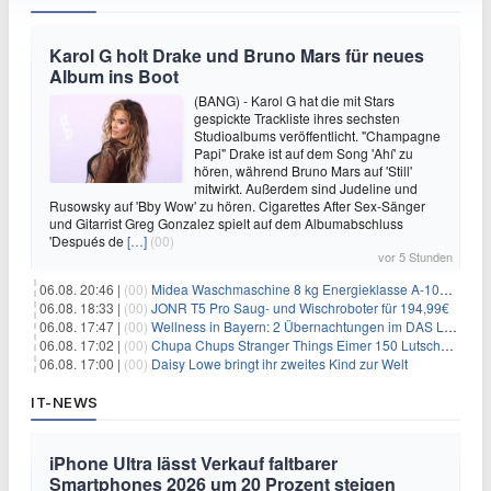
Karol G holt Drake und Bruno Mars für neues
Album ins Boot
(BANG) - Karol G hat die mit Stars
gespickte Trackliste ihres sechsten
Studioalbums veröffentlicht. "Champagne
Papi" Drake ist auf dem Song 'Ahí' zu
hören, während Bruno Mars auf 'Still'
mitwirkt. Außerdem sind Judeline und
Rusowsky auf 'Bby Wow' zu hören. Cigarettes After Sex-Sänger
und Gitarrist Greg Gonzalez spielt auf dem Albumabschluss
'Después de
[…]
(00)
vor 5 Stunden
06.08. 20:46 |
(00)
Midea Waschmaschine 8 kg Energieklasse A-10% 1400 U/Min für 289,97€
06.08. 18:33 |
(00)
JONR T5 Pro Saug- und Wischroboter für 194,99€
06.08. 17:47 |
(00)
Wellness in Bayern: 2 Übernachtungen im DAS LUDWIG Sports Resort inkl. HP + Wellness ab 174€ p.P.
06.08. 17:02 |
(00)
Chupa Chups Stranger Things Eimer 150 Lutscher für 21,95€
06.08. 17:00 |
(00)
Daisy Lowe bringt ihr zweites Kind zur Welt
IT-NEWS
iPhone Ultra lässt Verkauf faltbarer
Smartphones 2026 um 20 Prozent steigen