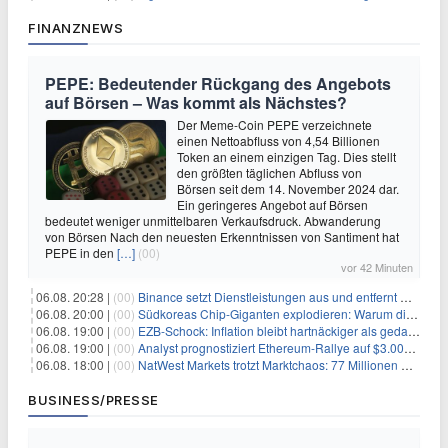
FINANZNEWS
PEPE: Bedeutender Rückgang des Angebots
auf Börsen – Was kommt als Nächstes?
Der Meme-Coin PEPE verzeichnete
einen Nettoabfluss von 4,54 Billionen
Token an einem einzigen Tag. Dies stellt
den größten täglichen Abfluss von
Börsen seit dem 14. November 2024 dar.
Ein geringeres Angebot auf Börsen
bedeutet weniger unmittelbaren Verkaufsdruck. Abwanderung
von Börsen Nach den neuesten Erkenntnissen von Santiment hat
PEPE in den
[…]
(00)
vor 42 Minuten
06.08. 20:28 |
(00)
Binance setzt Dienstleistungen aus und entfernt mehrere Krypto-Paare: Wer ist betroffen?
06.08. 20:00 |
(00)
Südkoreas Chip-Giganten explodieren: Warum dieser Rekord-Tag die KI-Branche erschüttert
06.08. 19:00 |
(00)
EZB-Schock: Inflation bleibt hartnäckiger als gedacht – 2027 wird zum kritischen Test
06.08. 19:00 |
(00)
Analyst prognostiziert Ethereum-Rallye auf $3.000 nach entscheidendem On-Chain-Ausbruch
06.08. 18:00 |
(00)
NatWest Markets trotzt Marktchaos: 77 Millionen Pfund Gewinn im ersten Halbjahr
BUSINESS/PRESSE