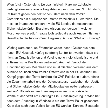
Wien (dts) - Österreichs Europaministerin Karoline Edtstadler
verlangt eine europaweite Registrierung von Imamen. "Ich bin dafür,
im Kampf gegen den politischen Islam nach dem Vorbild
Österreichs ein europäisches Imame-Verzeichnis zu erstellen. Die
meisten Imame ziehen durch viele EU-Länder, da müssen die
Sicherheitsbehörden Bescheid wissen, wer gerade in welcher
Moschee was predigt", sagte Edtstadler, die auch Antisemitismus-
Beauftragte der türkis-grünen Regierung ist, der "Welt am Sonntag".
Wichtig wäre auch, so Edtstadler weiter, dass "Gelder aus dem
neuen EU-Haushalt künftig so streng kontrolliert werden, dass sie
nicht an Organisationen und Vereine gehen, die islamistische und
antisemitische Positionen vertreten". Auch ein Verbot der
Finanzierung von Moscheen und muslimischen Vereinen aus dem
Ausland sei nach dem Vorbild Österreichs in der EU denkbar. Im
Kampf gegen den Terror forderte die ÖVP-Politikerin zudem, "dass
die Zusammenarbeit und der Datenaustausch zwischen den Justiz-
und Sicherheitsbehörden der Mitgliedstaaten weiter verbessert
werden". Die relevanten Interviewpassagen im autorisierten
Wortlaut: der "Welt am Sonntag": Die Bundesregierung in Wien hat
nach dem Anschlag in Windeseile ein Anti-Terror-Paket geschnürt.
Kann das auch zum Vorbild für die EU werden" Karoline Edstadtler: