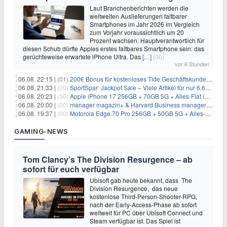
Laut Branchenberichten werden die
weltweiten Auslieferungen faltbarer
Smartphones im Jahr 2026 im Vergleich
zum Vorjahr voraussichtlich um 20
Prozent wachsen. Hauptverantwortlich für
diesen Schub dürfte Apples erstes faltbares Smartphone sein: das
gerüchteweise erwartete iPhone Ultra. Das
[…]
(00)
vor 6 Stunden
06.08. 22:15 |
(01)
200€ Bonus für kostenloses Tide Geschäftskundenkonto
06.08. 21:33 |
(00)
SportSpar: Jackpot Sale – Viele Artikel für nur 6,66€ – nur 48 Stunden
06.08. 20:23 |
(00)
Apple iPhone 17 256GB + 70GB 5G + Alles-Flat im Vodafone-Netz für 34,99€/Monat – eff. 4,65€/Monat
06.08. 20:00 |
(00)
manager magazin+ & Harvard Business manager+ Digital-Kombi-Abo 1 Monat kostenlos
06.08. 19:37 |
(00)
Motorola Edge 70 Pro 256GB + 50GB 5G + Alles-Flat im Vodafone-Netz für 19,99€/Monat – eff. 0,61€/Monat
GAMING-NEWS
Tom Clancy’s The Division Resurgence – ab
sofort für euch verfügbar
Ubisoft gab heute bekannt, dass The
Division Resurgence, das neue
kostenlose Third-Person-Shooter-RPG,
nach der Early-Access-Phase ab sofort
weltweit für PC über Ubisoft Connect und
Steam verfügbar ist. Das Spiel ist