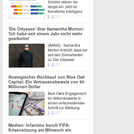
Schüler setzen sie
längst ein, jetzt ist
Künstliche Intelligenz
[…]
(00)
'Die Odyssee'-Star Samantha Morton:
'Ich habe seit einem Jahr nicht mehr
gearbeitet'
(BANG) - Samantha
Morton enthüllt, dass sie
seit den Dreharbeiten
zu 'Die Odyssee'
[…]
(00)
Strategischer Rückkauf von Blue Owl
Capital: Ein Vertrauensbeweis von 90
Millionen Dollar
Blue Owls Engagement
für Aktionärswerte In
einem entscheidenden
Schritt zur Stärkung
[…]
(00)
Medien: Infantino beruft FIFA-
Krisensitzung am Mittwoch ein