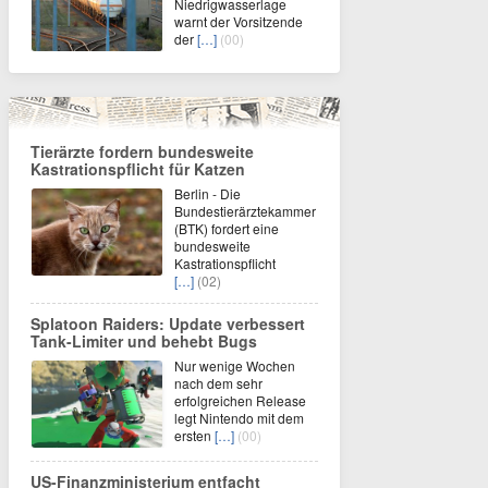
Niedrigwasserlage
warnt der Vorsitzende
der
[…]
(00)
Tierärzte fordern bundesweite
Kastrationspflicht für Katzen
Berlin - Die
Bundestierärztekammer
(BTK) fordert eine
bundesweite
Kastrationspflicht
[…]
(02)
Splatoon Raiders: Update verbessert
Tank-Limiter und behebt Bugs
Nur wenige Wochen
nach dem sehr
erfolgreichen Release
legt Nintendo mit dem
ersten
[…]
(00)
US-Finanzministerium entfacht