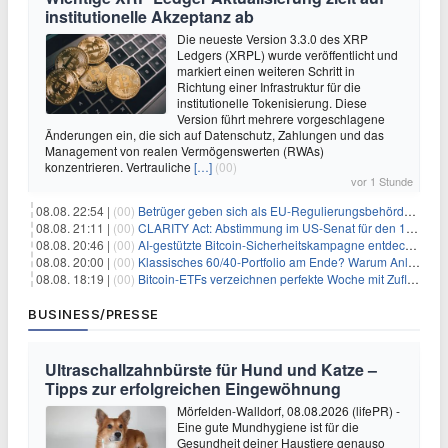
institutionelle Akzeptanz ab
Die neueste Version 3.3.0 des XRP
Ledgers (XRPL) wurde veröffentlicht und
markiert einen weiteren Schritt in
Richtung einer Infrastruktur für die
institutionelle Tokenisierung. Diese
Version führt mehrere vorgeschlagene
Änderungen ein, die sich auf Datenschutz, Zahlungen und das
Management von realen Vermögenswerten (RWAs)
konzentrieren. Vertrauliche
[…]
(00)
vor 1 Stunde
08.08. 22:54 |
(00)
Betrüger geben sich als EU-Regulierungsbehörden aus, um Krypto-Nutzer nach MiCA-Deadline ins Visier zu nehmen
08.08. 21:11 |
(00)
CLARITY Act: Abstimmung im US-Senat für den 15. September angesetzt
08.08. 20:46 |
(00)
AI-gestützte Bitcoin-Sicherheitskampagne entdeckt fast 5.000 Softwareprobleme in 390 Projekten
08.08. 20:00 |
(00)
Klassisches 60/40-Portfolio am Ende? Warum Anleger jetzt radikal umdenken müssen
08.08. 18:19 |
(00)
Bitcoin-ETFs verzeichnen perfekte Woche mit Zuflüssen auf 3-Monats-Hoch
BUSINESS/PRESSE
Ultraschallzahnbürste für Hund und Katze –
Tipps zur erfolgreichen Eingewöhnung
Mörfelden-Walldorf, 08.08.2026 (lifePR) -
Eine gute Mundhygiene ist für die
Gesundheit deiner Haustiere genauso