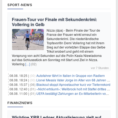
SPORT-NEWS
Frauen-Tour vor Finale mit Sekundenkrimi:
Vollering in Gelb
Nizza (dpa) - Beim Finale der Tour de
France der Frauen winkt erneut ein
Sekundenkrimi. Die niederländische
Topfavoritin Demi Vollering hat mit ihrem
Sieg auf der vorletzten Etappe das Gelbe
Trikot erobert und geht mit einem
Vorsprung von acht Sekunden auf die Polin Kasia Niewiadoma
auf das Schlussstück am Sonntag mit Start und Ziel in Nizza.
Vollering
[…]
(02)
vor 7 Stunden
08.08. 18:25 |
(00)
Autofahrer fährt in Italien in Gruppe von Radlern
08.08. 18:24 |
(00)
Lionel Messis Vater Jorge im Alter von 68 Jahren gestorben
08.08. 15:37 |
(06)
Blackout stoppt Apnoetaucher kurz vor Tiefenrekord
08.08. 12:40 |
(01)
«Nicht erträumt»: Wellbrock holt mit Staffel drittes EM-Gold
08.08. 11:00 |
(01)
UEFA bestätigt Zahlungen an Ex-Mitarbeiterin von Infantino
FINANZNEWS
Wichtige XRP Ledger Aktualisierung zielt auf