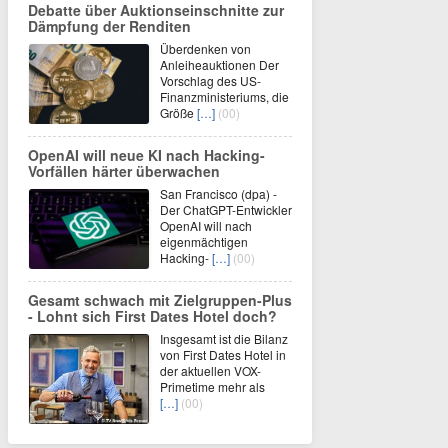
Debatte über Auktionseinschnitte zur
Dämpfung der Renditen
Überdenken von
Anleiheauktionen Der
Vorschlag des US-
Finanzministeriums, die
Größe
[…]
(00)
OpenAI will neue KI nach Hacking-
Vorfällen härter überwachen
San Francisco (dpa) -
Der ChatGPT-Entwickler
OpenAI will nach
eigenmächtigen
Hacking-
[…]
(00)
Gesamt schwach mit Zielgruppen-Plus
- Lohnt sich First Dates Hotel doch?
Insgesamt ist die Bilanz
von First Dates Hotel in
der aktuellen VOX-
Primetime mehr als
[…]
(00)