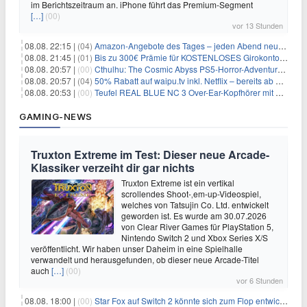
im Berichtszeitraum an. iPhone führt das Premium-Segment
[…]
(00)
vor 13 Stunden
08.08. 22:15 |
(04)
Amazon-Angebote des Tages – jeden Abend neue Deals zum Stöbern
08.08. 21:45 |
(01)
Bis zu 300€ Prämie für KOSTENLOSES Girokonto bei der Santander – 50€ schon nach 1 Woche!
08.08. 20:57 |
(00)
Cthulhu: The Cosmic Abyss PS5-Horror-Adventure für 27,99€
08.08. 20:57 |
(04)
50% Rabatt auf waipu.tv inkl. Netflix – bereits ab 9€/Monat (statt 17,99€)
08.08. 20:53 |
(00)
Teufel REAL BLUE NC 3 Over-Ear-Kopfhörer mit ANC für 149,99€
GAMING-NEWS
Truxton Extreme im Test: Dieser neue Arcade-
Klassiker verzeiht dir gar nichts
Truxton Extreme ist ein vertikal
scrollendes Shoot-‚em-up-Videospiel,
welches von Tatsujin Co. Ltd. entwickelt
geworden ist. Es wurde am 30.07.2026
von Clear River Games für PlayStation 5,
Nintendo Switch 2 und Xbox Series X/S
veröffentlicht. Wir haben unser Daheim in eine Spielhalle
verwandelt und herausgefunden, ob dieser neue Arcade-Titel
auch
[…]
(00)
vor 6 Stunden
08.08. 18:00 |
(00)
Star Fox auf Switch 2 könnte sich zum Flop entwickeln