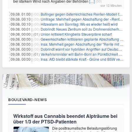
bei starkem Wind nach Angaben der Behörden
[…]
(00)
vor 12 Minuten
09.08. 01:00 |
(00)
Bofinger gegen österreichisches Renten-Modell für Schwerarbeiter
09.08. 00:10 |
(00)
Umfrage: Mehrheit gegen Abschaffung der «Rente mit 63»
09.08. 00:10 |
(00)
Hitzealarm am Sonntag: Wo es wieder heiß wird
09.08. 00:01 |
(00)
Dobrindt: Neues Zentrum soll zu Drohnensicherheit forschen
09.08. 00:00 |
(01)
Union kritisiert Klingbeils Steuerpläne scharf
09.08. 00:00 |
(00)
Gewerkschaften kritisieren geplante Abschaffung der "Rente mit 63"
09.08. 00:00 |
(00)
Insa: Mehrheit gegen Abschaffung der "Rente mit 63"
09.08. 00:00 |
(00)
Dobrindt warnt vor hybriden Angriffen auf Deutschland
09.08. 00:00 |
(01)
Verkehrsminister will Bahn-Boni an Pünktlichkeit koppeln
09.08. 00:00 |
(00)
Insa: AfD bleibt stärkste Kraft - Grüne und BSW verlieren
BOULEVARD-NEWS
Wirkstoff aus Cannabis beendet Alpträume bei
über 1/3 der PTSD-Patienten
Die posttraumatische Belastungsstörung