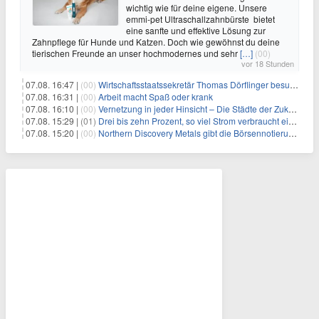
wichtig wie für deine eigene. Unsere
emmi-pet Ultraschallzahnbürste bietet
eine sanfte und effektive Lösung zur
Zahnpflege für Hunde und Katzen. Doch wie gewöhnst du deine
tierischen Freunde an unser hochmodernes und sehr
[…]
(00)
vor 18 Stunden
07.08. 16:47 |
(00)
Wirtschaftsstaatssekretär Thomas Dörflinger besucht Handwerksbetrieb im Kammerbezirk Freiburg
07.08. 16:31 |
(00)
Arbeit macht Spaß oder krank
07.08. 16:10 |
(00)
Vernetzung in jeder Hinsicht – Die Städte der Zukunft sind grün-blau
07.08. 15:29 |
(01)
Drei bis zehn Prozent, so viel Strom verbraucht ein Aufzug im Gebäude
07.08. 15:20 |
(00)
Northern Discovery Metals gibt die Börsennotierung an der Frankfurter Wertpapierbörse bekannt