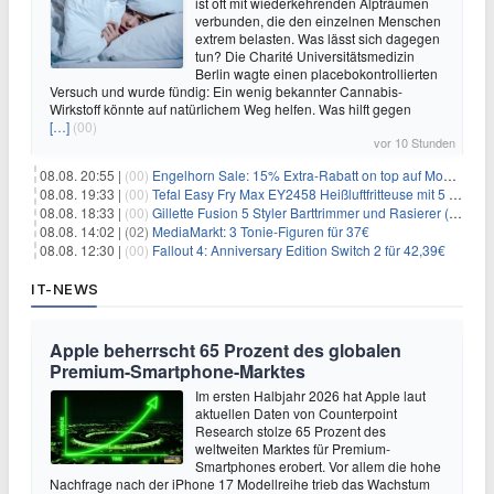
ist oft mit wiederkehrenden Alpträumen
verbunden, die den einzelnen Menschen
extrem belasten. Was lässt sich dagegen
tun? Die Charité Universitätsmedizin
Berlin wagte einen placebokontrollierten
Versuch und wurde fündig: Ein wenig bekannter Cannabis-
Wirkstoff könnte auf natürlichem Weg helfen. Was hilft gegen
[…]
(00)
vor 10 Stunden
08.08. 20:55 |
(00)
Engelhorn Sale: 15% Extra-Rabatt on top auf Mode- und Sport-Artikel
08.08. 19:33 |
(00)
Tefal Easy Fry Max EY2458 Heißluftfritteuse mit 5 Litern für 64,99€
08.08. 18:33 |
(00)
Gillette Fusion 5 Styler Barttrimmer und Rasierer (All in One) für 16€
08.08. 14:02 |
(02)
MediaMarkt: 3 Tonie-Figuren für 37€
08.08. 12:30 |
(00)
Fallout 4: Anniversary Edition Switch 2 für 42,39€
IT-NEWS
Apple beherrscht 65 Prozent des globalen
Premium-Smartphone-Marktes
Im ersten Halbjahr 2026 hat Apple laut
aktuellen Daten von Counterpoint
Research stolze 65 Prozent des
weltweiten Marktes für Premium-
Smartphones erobert. Vor allem die hohe
Nachfrage nach der iPhone 17 Modellreihe trieb das Wachstum