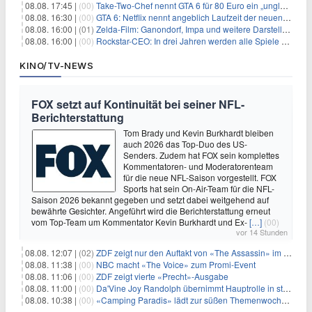
08.08. 17:45 |
(00)
Take-Two-Chef nennt GTA 6 für 80 Euro ein „unglaubliches Schnäppchen“
08.08. 16:30 |
(00)
GTA 6: Netflix nennt angeblich Laufzeit der neuen Gameplay-Präsentation
08.08. 16:00 |
(01)
Zelda-Film: Ganondorf, Impa und weitere Darsteller sollen feststehen
08.08. 16:00 |
(00)
Rockstar-CEO: In drei Jahren werden alle Spiele gestreamt
KINO/TV-NEWS
FOX setzt auf Kontinuität bei seiner NFL-
Berichterstattung
Tom Brady und Kevin Burkhardt bleiben
auch 2026 das Top-Duo des US-
Senders. Zudem hat FOX sein komplettes
Kommentatoren- und Moderatorenteam
für die neue NFL-Saison vorgestellt. FOX
Sports hat sein On-Air-Team für die NFL-
Saison 2026 bekannt gegeben und setzt dabei weitgehend auf
bewährte Gesichter. Angeführt wird die Berichterstattung erneut
vom Top-Team um Kommentator Kevin Burkhardt und Ex-
[…]
(00)
vor 14 Stunden
08.08. 12:07 |
(02)
ZDF zeigt nur den Auftakt von «The Assassin» im Fernsehen
08.08. 11:38 |
(00)
NBC macht «The Voice» zum Promi-Event
08.08. 11:06 |
(00)
ZDF zeigt vierte «Precht»-Ausgabe
08.08. 11:00 |
(00)
Da'Vine Joy Randolph übernimmt Hauptrolle in starbesetzter schwarzer Komödie
08.08. 10:38 |
(00)
«Camping Paradis» lädt zur süßen Themenwoche ein