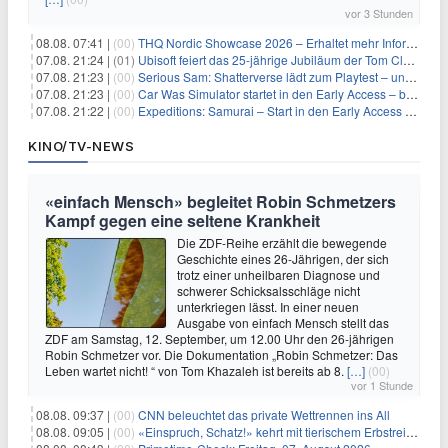
vor 3 Stunden
08.08. 07:41 |
(00)
THQ Nordic Showcase 2026 – Erhaltet mehr Informationen
07.08. 21:24 |
(01)
Ubisoft feiert das 25-jährige Jubiläum der Tom Clancy’s Ghost Recon-Reihe
07.08. 21:23 |
(00)
Serious Sam: Shatterverse lädt zum Playtest – und erscheint schon bald!
07.08. 21:23 |
(00)
Car Was Simulator startet in den Early Access – bald gehts los!
07.08. 21:22 |
(00)
Expeditions: Samurai – Start in den Early Access ab heute im feudalen Japan
KINO/TV-NEWS
«einfach Mensch» begleitet Robin Schmetzers
Kampf gegen eine seltene Krankheit
Die ZDF-Reihe erzählt die bewegende
Geschichte eines 26-Jährigen, der sich
trotz einer unheilbaren Diagnose und
schwerer Schicksalsschläge nicht
unterkriegen lässt. In einer neuen
Ausgabe von einfach Mensch stellt das
ZDF am Samstag, 12. September, um 12.00 Uhr den 26-jährigen
Robin Schmetzer vor. Die Dokumentation „Robin Schmetzer: Das
Leben wartet nicht! “ von Tom Khazaleh ist bereits ab 8.
[…]
(00)
vor 1 Stunde
08.08. 09:37 |
(00)
CNN beleuchtet das private Wettrennen ins All
08.08. 09:05 |
(00)
«Einspruch, Schatz!» kehrt mit tierischem Erbstreit zurück