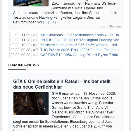
Zukunftsmusik mehr. Namhafte US-Tech-
Konzerne wie Meta, OpenAI und
Anthropic mussten zuletzt einräumen, dass ihre Sprachmodelle in
Tests autonome Hacking-Fähigkeiten zeigten. Dies hat
Befürchtungen vor
[…]
(01)
vor 5 Stunden
08.08. 11:29 |
(00)
ING Girokonto Junior kostenloses Konto + 35€ Bonus
08.08. 11:23 |
(00)
*PREISFEHLER* Dr. Oetker Original Pudding Vanille 22er-Pack für 2,97€
08.08. 10:22 |
(02)
Zeitschriften ab je nur 6,95€/7,95€ Versand – teilweise selbstkündigend!
08.08. 09:38 |
(07)
THG-Prämie 2026: Bis zu 390€ für dein Elektroauto mit geld-fuer-eAuto.de
08.08. 09:23 |
(00)
CAPTIVA R10-3054 Gaming-PC mit Ryzen 7 9800X3D und RTX 5080 für 2.599€
GAMING-NEWS
GTA 6 Online bleibt ein Rätsel – Insider stellt
das neue Gerücht klar
GTA 6 erscheint am 19. November 2026,
doch über einen neuen Online-Modus
wissen wir erstaunlich wenig. Rockstar
Games bewirbt Grand Theft Auto VI
bislang ausdrücklich als „Single Player
Experience“. Genau diese Formulierung
sorgt nun erneut für Spekulationen. Bloomberg-Journalist Jason
Schreier sprach in einem aktuellen Video über die Zukunft von
[…]
(00)