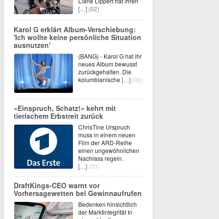
Liane Lippert hat ihren
[…]
(02)
Karol G erklärt Album-Verschiebung:
'Ich wollte keine persönliche Situation
ausnutzen'
(BANG) - Karol G hat ihr
neues Album bewusst
zurückgehalten. Die
kolumbianische
[…]
(00)
«Einspruch, Schatz!» kehrt mit
tierischem Erbstreit zurück
ChrisTine Urspruch
muss in einem neuen
Film der ARD-Reihe
einen ungewöhnlichen
Nachlass regeln.
[…]
(00)
DraftKings-CEO warnt vor
Vorhersagewetten bei Gewinnaufrufen
Bedenken hinsichtlich
der Marktintegrität In