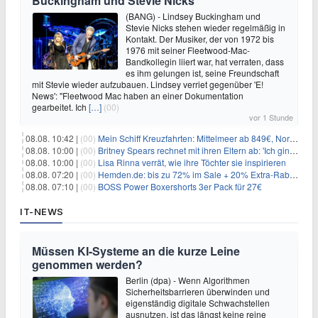
Buckingham und Stevie Nicks
(BANG) - Lindsey Buckingham und
Stevie Nicks stehen wieder regelmäßig in
Kontakt. Der Musiker, der von 1972 bis
1976 mit seiner Fleetwood-Mac-
Bandkollegin liiert war, hat verraten, dass
es ihm gelungen ist, seine Freundschaft
mit Stevie wieder aufzubauen. Lindsey verriet gegenüber 'E!
News': "Fleetwood Mac haben an einer Dokumentation
gearbeitet. Ich
[…]
(00)
vor 1 Stunde
08.08. 10:42 |
(00)
Mein Schiff Kreuzfahrten: Mittelmeer ab 849€, Norwegen ab 999€ p.P.
08.08. 10:00 |
(00)
Britney Spears rechnet mit ihren Eltern ab: 'Ich ging zwei Monate lang auf die Knie und weinte'
08.08. 10:00 |
(00)
Lisa Rinna verrät, wie ihre Töchter sie inspirieren
08.08. 07:20 |
(00)
Hemden.de: bis zu 72% im Sale + 20% Extra-Rabatt dank Gutschein
08.08. 07:10 |
(00)
BOSS Power Boxershorts 3er Pack für 27€
IT-NEWS
Müssen KI-Systeme an die kurze Leine
genommen werden?
Berlin (dpa) - Wenn Algorithmen
Sicherheitsbarrieren überwinden und
eigenständig digitale Schwachstellen
ausnutzen, ist das längst keine reine