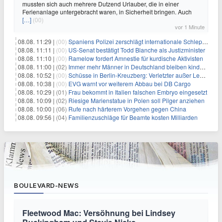
mussten sich auch mehrere Dutzend Urlauber, die in einer
Ferienanlage untergebracht waren, in Sicherheit bringen. Auch
[…]
(00)
vor 1 Minute
08.08. 11:29 |
(00)
Spaniens Polizei zerschlägt internationale Schlepperbande
08.08. 11:11 |
(00)
US-Senat bestätigt Todd Blanche als Justizminister
08.08. 11:10 |
(00)
Ramelow fordert Amnestie für kurdische Aktivisten
08.08. 11:00 |
(02)
Immer mehr Männer in Deutschland bleiben kinderlos
08.08. 10:52 |
(00)
Schüsse in Berlin-Kreuzberg: Verletzter außer Lebensgefahr
08.08. 10:38 |
(00)
EVG warnt vor weiterem Abbau bei DB Cargo
08.08. 10:29 |
(01)
Frau bekommt in Italien falschen Embryo eingesetzt
08.08. 10:09 |
(02)
Riesige Marienstatue in Polen soll Pilger anziehen
08.08. 10:00 |
(06)
Rufe nach härterem Vorgehen gegen China
08.08. 09:56 |
(04)
Familienzuschläge für Beamte kosten Milliarden
BOULEVARD-NEWS
Fleetwood Mac: Versöhnung bei Lindsey