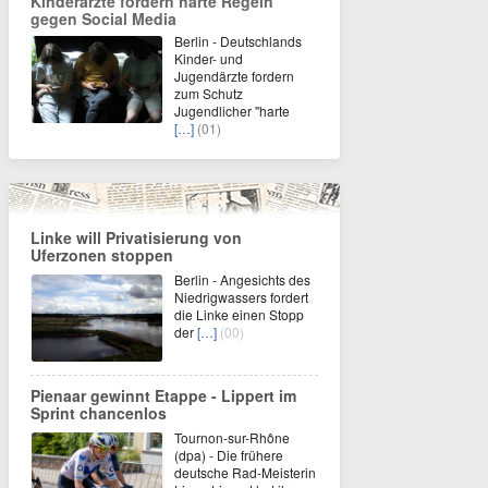
Kinderärzte fordern harte Regeln
gegen Social Media
Berlin - Deutschlands
Kinder- und
Jugendärzte fordern
zum Schutz
Jugendlicher "harte
[…]
(01)
Linke will Privatisierung von
Uferzonen stoppen
Berlin - Angesichts des
Niedrigwassers fordert
die Linke einen Stopp
der
[…]
(00)
Pienaar gewinnt Etappe - Lippert im
Sprint chancenlos
Tournon-sur-Rhône
(dpa) - Die frühere
deutsche Rad-Meisterin