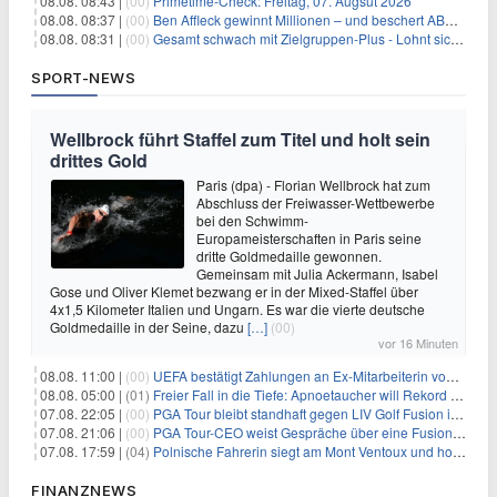
08.08. 08:43 |
(00)
Primetime-Check: Freitag, 07. Augsut 2026
08.08. 08:37 |
(00)
Ben Affleck gewinnt Millionen – und beschert ABC Top-Quoten
08.08. 08:31 |
(00)
Gesamt schwach mit Zielgruppen-Plus - Lohnt sich First Dates Hotel doch?
SPORT-NEWS
Wellbrock führt Staffel zum Titel und holt sein
drittes Gold
Paris (dpa) - Florian Wellbrock hat zum
Abschluss der Freiwasser-Wettbewerbe
bei den Schwimm-
Europameisterschaften in Paris seine
dritte Goldmedaille gewonnen.
Gemeinsam mit Julia Ackermann, Isabel
Gose und Oliver Klemet bezwang er in der Mixed-Staffel über
4x1,5 Kilometer Italien und Ungarn. Es war die vierte deutsche
Goldmedaille in der Seine, dazu
[…]
(00)
vor 16 Minuten
08.08. 11:00 |
(00)
UEFA bestätigt Zahlungen an Ex-Mitarbeiterin von Infantino
08.08. 05:00 |
(01)
Freier Fall in die Tiefe: Apnoetaucher will Rekord brechen
07.08. 22:05 |
(00)
PGA Tour bleibt standhaft gegen LIV Golf Fusion in einem sich wandelnden Sportumfeld
07.08. 21:06 |
(00)
PGA Tour-CEO weist Gespräche über eine Fusion mit LIV Golf zurück und bekräftigt die Wettbewerbslandschaft
07.08. 17:59 |
(04)
Polnische Fahrerin siegt am Mont Ventoux und holt Tour-Gelb
FINANZNEWS