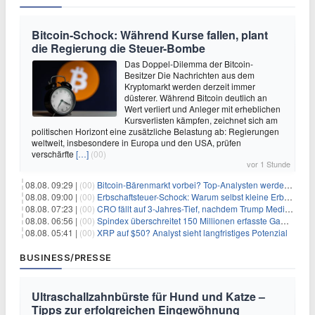
Bitcoin-Schock: Während Kurse fallen, plant
die Regierung die Steuer-Bombe
Das Doppel-Dilemma der Bitcoin-
Besitzer Die Nachrichten aus dem
Kryptomarkt werden derzeit immer
düsterer. Während Bitcoin deutlich an
Wert verliert und Anleger mit erheblichen
Kursverlisten kämpfen, zeichnet sich am
politischen Horizont eine zusätzliche Belastung ab: Regierungen
weltweit, insbesondere in Europa und den USA, prüfen
verschärfte
[…]
(00)
vor 1 Stunde
08.08. 09:29 |
(00)
Bitcoin-Bärenmarkt vorbei? Top-Analysten werden optimistisch, aber die Geschichte sagt etwas anderes
08.08. 09:00 |
(00)
Erbschaftsteuer-Schock: Warum selbst kleine Erbschaften den Fiskus Millionen kosten
08.08. 07:23 |
(00)
CRO fällt auf 3-Jahres-Tief, nachdem Trump Media zwei große Crypto.com-Deals storniert
08.08. 06:56 |
(00)
Spindex überschreitet 150 Millionen erfasste Gaming-Ereignisse in Echtzeit-Datenpipeline
08.08. 05:41 |
(00)
XRP auf $50? Analyst sieht langfristiges Potenzial
BUSINESS/PRESSE
Ultraschallzahnbürste für Hund und Katze –
Tipps zur erfolgreichen Eingewöhnung