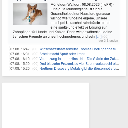
Mörfelden-Walldorf, 08.08.2026 (lifePR) -
Eine gute Mundhygiene ist für die
Gesundheit deiner Haustiere genauso
wichtig wie für deine eigene. Unsere
emmi-pet Ultraschallzahnbürste bietet
eine sanfte und effektive Lösung zur
Zahnpflege für Hunde und Katzen. Doch wie gewöhnst du deine
tierischen Freunde an unser hochmodernes und sehr
[…]
(00)
vor 3 Stunden
07.08. 16:47 |
(00)
Wirtschaftsstaatssekretär Thomas Dörflinger besucht Handwerksbetrieb im Kammerbezirk Freiburg
07.08. 16:31 |
(00)
Arbeit macht Spaß oder krank
07.08. 16:10 |
(00)
Vernetzung in jeder Hinsicht – Die Städte der Zukunft sind grün-blau
07.08. 15:29 |
(00)
Drei bis zehn Prozent, so viel Strom verbraucht ein Aufzug im Gebäude
07.08. 15:20 |
(00)
Northern Discovery Metals gibt die Börsennotierung an der Frankfurter Wertpapierbörse bekannt