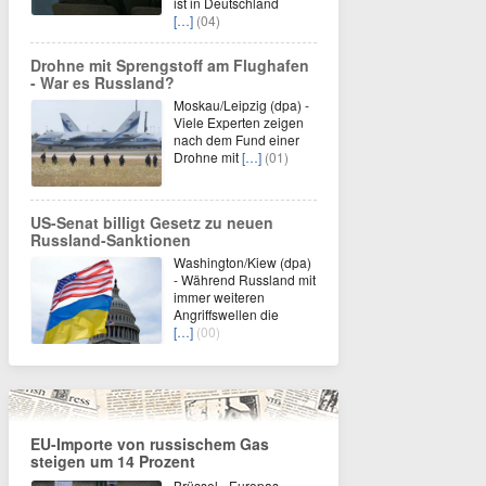
ist in Deutschland
[…]
(04)
Drohne mit Sprengstoff am Flughafen
- War es Russland?
Moskau/Leipzig (dpa) -
Viele Experten zeigen
nach dem Fund einer
Drohne mit
[…]
(01)
US-Senat billigt Gesetz zu neuen
Russland-Sanktionen
Washington/Kiew (dpa)
- Während Russland mit
immer weiteren
Angriffswellen die
[…]
(00)
EU-Importe von russischem Gas
steigen um 14 Prozent
Brüssel - Europas