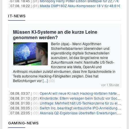
07.08. 18:45 |
(01)
Monopoly Harry Potter Edition Brettspiel für 22,77€
07.08. 18:22 |
(01)
Makita DMP180Z Akku-Kompressor 18 V für 48,61€
IT-NEWS
Müssen KI-Systeme an die kurze Leine
genommen werden?
Berlin (dpa) - Wenn Algorithmen
Sicherheitsbarrieren überwinden und
eigenständig digitale Schwachstellen
ausnutzen, ist das längst keine reine
Zukunftsmusik mehr. Namhafte US-Tech-
Konzerne wie Meta, OpenAI und
Anthropic mussten zuletzt einräumen, dass ihre Sprachmodelle in
Tests autonome Hacking-Fähigkeiten zeigten. Dies hat
Befürchtungen vor
[…]
(00)
vor 1 Stunde
08.08. 03:37 |
(00)
OpenAI will neue KI nach Hacking-Vorfällen härter überwachen
08.08. 01:10 |
(01)
Kinderärzte: Eltern versagen beim Schutz vor Social Media
08.08. 01:00 |
(00)
Umfrage: Mehrheit hält US-Techkonzerne für zu einflussreich
08.08. 00:05 |
(00)
Switch Inc. beantragt vertrauliche IPO-Anmeldung im Zuge des AI-Booms
07.08. 23:05 |
(00)
Akamais Q2-Ergebnisse übertreffen Erwartungen, doch Aktien fallen: Ein tieferer Blick
GAMING-NEWS