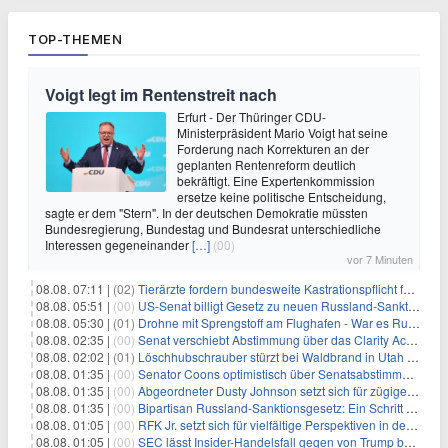
TOP-THEMEN
Voigt legt im Rentenstreit nach
Erfurt - Der Thüringer CDU-
Ministerpräsident Mario Voigt hat seine
Forderung nach Korrekturen an der
geplanten Rentenreform deutlich
bekräftigt. Eine Expertenkommission
ersetze keine politische Entscheidung,
sagte er dem "Stern". In der deutschen Demokratie müssten
Bundesregierung, Bundestag und Bundesrat unterschiedliche
Interessen gegeneinander
[…]
(00)
vor 7 Minuten
08.08. 07:11 |
(02)
Tierärzte fordern bundesweite Kastrationspflicht für Katzen
08.08. 05:51 |
(00)
US-Senat billigt Gesetz zu neuen Russland-Sanktionen
08.08. 05:30 |
(01)
Drohne mit Sprengstoff am Flughafen - War es Russland?
08.08. 02:35 |
(00)
Senat verschiebt Abstimmung über das Clarity Act: Auswirkungen auf Unternehmen und das Vertrauen der Investoren
08.08. 02:02 |
(01)
Löschhubschrauber stürzt bei Waldbrand in Utah ab
08.08. 01:35 |
(00)
Senator Coons optimistisch über Senatsabstimmungen angesichts von Finanzierungsbedenken
08.08. 01:35 |
(00)
Abgeordneter Dusty Johnson setzt sich für zügige Regierungsfinanzierung angesichts von Shutdown-Risiken ein
08.08. 01:35 |
(00)
Bipartisan Russland-Sanktionsgesetz: Ein Schritt in Richtung Energieunabhängigkeit
08.08. 01:05 |
(00)
RFK Jr. setzt sich für vielfältige Perspektiven in der Gesundheitspolitik beim CDC-Gedenkakt ein
08.08. 01:05 |
(00)
SEC lässt Insider-Handelsfall gegen von Trump begnadigten Manager fallen