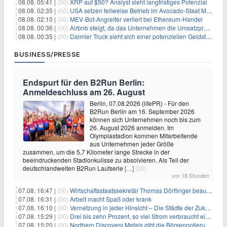
08.08. 05:41 |
(00)
XRP auf $50? Analyst sieht langfristiges Potenzial
08.08. 02:35 |
(00)
USA setzen teilweise Betrieb im Avocado-Staat Michoacán in Mexiko wieder in Gang
08.08. 02:10 |
(00)
MEV-Bot-Angreifer verliert bei Ethereum-Handel
08.08. 00:36 |
(00)
Airbnb steigt, da das Unternehmen die Umsatzprognose anhebt und starkes Wachstum signalisiert
08.08. 00:35 |
(00)
Daimler Truck sieht sich einer potenziellen Geldstrafe von 1 Milliarde Euro aufgrund von EU-Emissionsvorschriften gegenüber
BUSINESS/PRESSE
Endspurt für den B2Run Berlin:
Anmeldeschluss am 26. August
Berlin, 07.08.2026 (lifePR) - Für den
B2Run Berlin am 16. September 2026
können sich Unternehmen noch bis zum
26. August 2026 anmelden. Im
Olympiastadion kommen Mitarbeitende
aus Unternehmen jeder Größe
zusammen, um die 5,7 Kilometer lange Strecke in der
beeindruckenden Stadionkulisse zu absolvieren. Als Teil der
deutschlandweiten B2Run Laufserie
[…]
(00)
vor 18 Stunden
07.08. 16:47 |
(00)
Wirtschaftsstaatssekretär Thomas Dörflinger besucht Handwerksbetrieb im Kammerbezirk Freiburg
07.08. 16:31 |
(00)
Arbeit macht Spaß oder krank
07.08. 16:10 |
(00)
Vernetzung in jeder Hinsicht – Die Städte der Zukunft sind grün-blau
07.08. 15:29 |
(00)
Drei bis zehn Prozent, so viel Strom verbraucht ein Aufzug im Gebäude
07.08. 15:20 |
(00)
Northern Discovery Metals gibt die Börsennotierung an der Frankfurter Wertpapierbörse bekannt