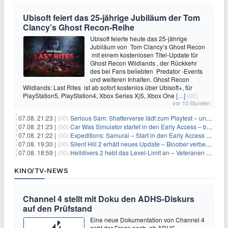
Ubisoft feiert das 25-jährige Jubiläum der Tom
Clancy’s Ghost Recon-Reihe
Ubisoft feierte heute das 25-jährige
Jubiläum von Tom Clancy’s Ghost Recon
mit einem kostenlosen Titel-Update für
Ghost Recon Wildlands , der Rückkehr
des bei Fans beliebten Predator -Events
und weiteren Inhalten. Ghost Recon
Wildlands: Last Rites ist ab sofort kostenlos über Ubisoft+, für
PlayStation5, PlayStation4, Xbox Series X|S, Xbox One
[…]
(00)
vor 10 Stunden
07.08. 21:23 |
(00)
Serious Sam: Shatterverse lädt zum Playtest – und erscheint schon bald!
07.08. 21:23 |
(00)
Car Was Simulator startet in den Early Access – bald gehts los!
07.08. 21:22 |
(00)
Expeditions: Samurai – Start in den Early Access ab heute im feudalen Japan
07.08. 19:30 |
(00)
Silent Hill 2 erhält neues Update – Bloober verbessert Grafik und Performance
07.08. 18:59 |
(00)
Helldivers 2 hebt das Level-Limit an – Veteranen können endlich weiter aufsteigen
KINO/TV-NEWS
Channel 4 stellt mit Doku den ADHS-Diskurs
auf den Prüfstand
Eine neue Dokumentation von Channel 4
geht der Frage nach, ob ADHS