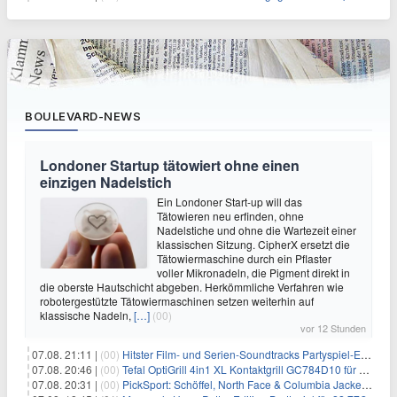
BOULEVARD-NEWS
Londoner Startup tätowiert ohne einen
einzigen Nadelstich
Ein Londoner Start-up will das
Tätowieren neu erfinden, ohne
Nadelstiche und ohne die Wartezeit einer
klassischen Sitzung. CipherX ersetzt die
Tätowiermaschine durch ein Pflaster
voller Mikronadeln, die Pigment direkt in
die oberste Hautschicht abgeben. Herkömmliche Verfahren wie
robotergestützte Tätowiermaschinen setzen weiterhin auf
klassische Nadeln,
[…]
(00)
vor 12 Stunden
07.08. 21:11 |
(00)
Hitster Film- und Serien-Soundtracks Partyspiel-Erweiterung für 6,99€
07.08. 20:46 |
(00)
Tefal OptiGrill 4in1 XL Kontaktgrill GC784D10 für 239,99€
07.08. 20:31 |
(00)
PickSport: Schöffel, North Face & Columbia Jacken ab 39,60€