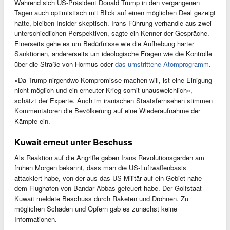
Während sich US-Präsident Donald Trump in den vergangenen
Tagen auch optimistisch mit Blick auf einen möglichen Deal gezeigt
hatte, bleiben Insider skeptisch. Irans Führung verhandle aus zwei
unterschiedlichen Perspektiven, sagte ein Kenner der Gespräche.
Einerseits gehe es um Bedürfnisse wie die Aufhebung harter
Sanktionen, andererseits um ideologische Fragen wie die Kontrolle
über die Straße von Hormus oder
das umstrittene Atomprogramm
.
«Da Trump nirgendwo Kompromisse machen will, ist eine Einigung
nicht möglich und ein erneuter Krieg somit unausweichlich»,
schätzt der Experte. Auch im iranischen Staatsfernsehen stimmen
Kommentatoren die Bevölkerung auf eine Wiederaufnahme der
Kämpfe ein.
Kuwait erneut unter Beschuss
Als Reaktion auf die Angriffe gaben Irans Revolutionsgarden am
frühen Morgen bekannt, dass man die US-Luftwaffenbasis
attackiert habe, von der aus das US-Militär auf ein Gebiet nahe
dem Flughafen von Bandar Abbas gefeuert habe. Der Golfstaat
Kuwait meldete Beschuss durch Raketen und Drohnen. Zu
möglichen Schäden und Opfern gab es zunächst keine
Informationen.