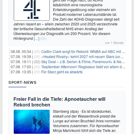
tatsächlich eine neurologische
Entwicklungsstörung oder vielmehr ein
Produkt moderner Lebensumstände ist.
Die Zahl der ADHS-Diagnosen steigt seit
Jahren rasant an – allein zwischen 2020 und 2025 verzeichnete
der britische Gesundheitsdienst NHS einen Anstieg der
Überweisungen zur Diagnostik um 200 Prozent. Vor diesem
Hintergrund
[…]
(00)
vor 1 Stunde
08.08. 05:34 |
(00)
Caitlin Clark sorgt für Rekord: WNBA auf ABC mit 2,5 Millionen Zuschauern
07.08. 19:39 |
(00)
«Heated Rivalry» kehrt 2027 mit neuen Stars zurück
07.08. 19:11 |
(02)
Sky Deal – z.B. Serien & Filme, Paramount+ & Netflix für 19,99€/Monat
07.08. 17:00 |
(00)
'September Afternoon'-Regisseur liebt vor allem die 'Banalität' in seinen Filmen
07.08. 13:35 |
(00)
Für Starz geht es abwärts
SPORT-NEWS
Freier Fall in die Tiefe: Apnoetaucher will
Rekord brechen
Starnberg (dpa) - Es ist stockdunkel,
eiskalt und der Wasserdruck presst die
Lunge auf einen Bruchteil ihres normalen
Volumens zusammen. Für Apnoetaucher
Minja Marinković fühlt sich die Tiefe an