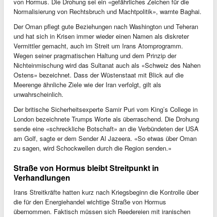
von Hormus. Die Drohung sei ein «gefährliches Zeichen für die
Normalisierung von Rechtsbruch und Machtpolitik», warnte Baghai.
Der Oman pflegt gute Beziehungen nach Washington und Teheran
und hat sich in Krisen immer wieder einen Namen als diskreter
Vermittler gemacht, auch im Streit um Irans Atomprogramm.
Wegen seiner pragmatischen Haltung und dem Prinzip der
Nichteinmischung wird das Sultanat auch als «Schweiz des Nahen
Ostens» bezeichnet. Dass der Wüstenstaat mit Blick auf die
Meerenge ähnliche Ziele wie der Iran verfolgt, gilt als
unwahrscheinlich.
Der britische Sicherheitsexperte Samir Puri vom King’s College in
London bezeichnete Trumps Worte als überraschend. Die Drohung
sende eine «schreckliche Botschaft» an die Verbündeten der USA
am Golf, sagte er dem Sender Al Jazeera. «So etwas über Oman
zu sagen, wird Schockwellen durch die Region senden.»
Straße von Hormus bleibt Streitpunkt in
Verhandlungen
Irans Streitkräfte hatten kurz nach Kriegsbeginn die Kontrolle über
die für den Energiehandel wichtige Straße von Hormus
übernommen. Faktisch müssen sich Reedereien mit iranischen