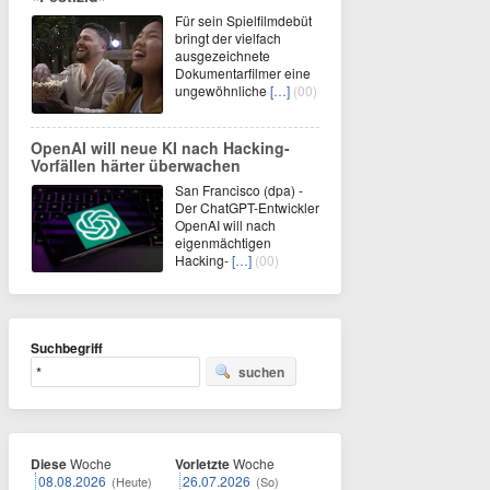
Für sein Spielfilmdebüt
bringt der vielfach
ausgezeichnete
Dokumentarfilmer eine
ungewöhnliche
[…]
(00)
OpenAI will neue KI nach Hacking-
Vorfällen härter überwachen
San Francisco (dpa) -
Der ChatGPT-Entwickler
OpenAI will nach
eigenmächtigen
Hacking-
[…]
(00)
Suchbegriff
suchen
Diese
Woche
Vorletzte
Woche
08.08.2026
26.07.2026
(Heute)
(So)