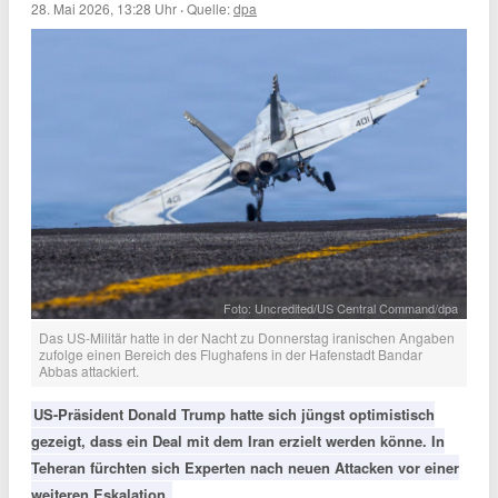
28. Mai 2026, 13:28 Uhr
·
Quelle:
dpa
Foto: Uncredited/US Central Command/dpa
Das US-Militär hatte in der Nacht zu Donnerstag iranischen Angaben
zufolge einen Bereich des Flughafens in der Hafenstadt Bandar
Abbas attackiert.
US-Präsident Donald Trump hatte sich jüngst optimistisch
gezeigt, dass ein Deal mit dem Iran erzielt werden könne. In
Teheran fürchten sich Experten nach neuen Attacken vor einer
weiteren Eskalation.