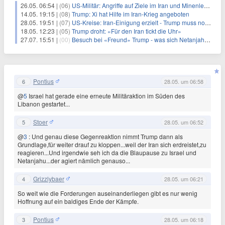
26.05. 06:54 |
(06)
US-Militär: Angriffe auf Ziele im Iran und Minenleger-Boote
14.05. 19:15 |
(08)
Trump: Xi hat Hilfe im Iran-Krieg angeboten
28.05. 19:51 |
(07)
US-Kreise: Iran-Einigung erzielt - Trump muss noch zustimmen
18.05. 12:23 |
(05)
Trump droht: «Für den Iran tickt die Uhr»
27.07. 15:51 |
(00)
Besuch bei «Freund» Trump - was sich Netanjahu erhofft
Pontius
6
28.05. um 06:58
@
5
Israel hat gerade eine erneute Militäraktion im Süden des
Libanon gestartet...
Stoer
5
28.05. um 06:52
@
3
: Und genau diese Gegenreaktion nimmt Trump dann als
Grundlage,für weiter drauf zu kloppen...weil der Iran sich erdreistet,zu
reagieren...Und irgendwie seh ich da die Blaupause zu Israel und
Netanjahu...der agiert nämlich genauso...
Grizzlybaer
4
28.05. um 06:21
So weit wie die Forderungen auseinanderliegen gibt es nur wenig
Hoffnung auf ein baldiges Ende der Kämpfe.
Pontius
3
28.05. um 06:18