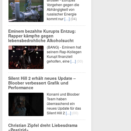
Vorgehen gegen die
Abhängigkeit von
russischer Energie
kommt nur
[…]
(04)
Eminem bezahlte Kurupts Entzug:
Rapper kämpfte gegen
lebensbedrohliche Alkoholsucht
(BANG) - Eminem hat
seinem Rap-Kollegen
Kurupt finanziell
geholfen, eine
[…]
(00)
Silent Hill 2 erhält neues Update –
Bloober verbessert Grafik und
Performance
Konami und Bloober
Team haben
überraschend ein
neues Update für das
Silent Hill 2
[…]
(00)
Christian Zipfel dreht Liebesdrama
«Pestizid»