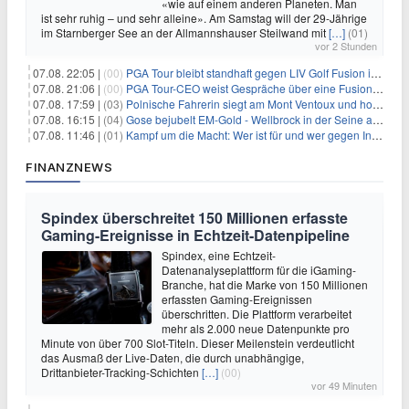
«wie auf einem anderen Planeten. Man
ist sehr ruhig – und sehr alleine». Am Samstag will der 29-Jährige
im Starnberger See an der Allmannshauser Steilwand mit
[…]
(01)
vor 2 Stunden
07.08. 22:05 |
(00)
PGA Tour bleibt standhaft gegen LIV Golf Fusion in einem sich wandelnden Sportumfeld
07.08. 21:06 |
(00)
PGA Tour-CEO weist Gespräche über eine Fusion mit LIV Golf zurück und bekräftigt die Wettbewerbslandschaft
07.08. 17:59 |
(03)
Polnische Fahrerin siegt am Mont Ventoux und holt Tour-Gelb
07.08. 16:15 |
(04)
Gose bejubelt EM-Gold - Wellbrock in der Seine ausgebremst
07.08. 11:46 |
(01)
Kampf um die Macht: Wer ist für und wer gegen Infantino?
FINANZNEWS
Spindex überschreitet 150 Millionen erfasste
Gaming-Ereignisse in Echtzeit-Datenpipeline
Spindex, eine Echtzeit-
Datenanalyseplattform für die iGaming-
Branche, hat die Marke von 150 Millionen
erfassten Gaming-Ereignissen
überschritten. Die Plattform verarbeitet
mehr als 2.000 neue Datenpunkte pro
Minute von über 700 Slot-Titeln. Dieser Meilenstein verdeutlicht
das Ausmaß der Live-Daten, die durch unabhängige,
Drittanbieter-Tracking-Schichten
[…]
(00)
vor 49 Minuten