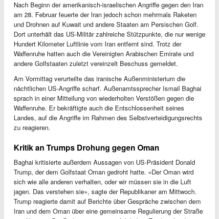
Nach Beginn der amerikanisch-israelischen Angriffe gegen den Iran
am 28. Februar feuerte der Iran jedoch schon mehrmals Raketen
und Drohnen auf Kuwait und andere Staaten am Persischen Golf.
Dort unterhält das US-Militär zahlreiche Stützpunkte, die nur wenige
Hundert Kilometer Luftlinie vom Iran entfernt sind. Trotz der
Waffenruhe hatten auch die Vereinigten Arabischen Emirate und
andere Golfstaaten zuletzt vereinzelt Beschuss gemeldet.
Am Vormittag verurteilte das iranische Außenministerium die
nächtlichen US-Angriffe scharf. Außenamtssprecher Ismail Baghai
sprach in einer Mitteilung von wiederholten Verstößen gegen die
Waffenruhe. Er bekräftigte auch die Entschlossenheit seines
Landes, auf die Angriffe im Rahmen des Selbstverteidigungsrechts
zu reagieren.
Kritik an Trumps Drohung gegen Oman
Baghai kritisierte außerdem Aussagen von US-Präsident Donald
Trump, der dem Golfstaat Oman gedroht hatte. «Der Oman wird
sich wie alle anderen verhalten, oder wir müssen sie in die Luft
jagen. Das verstehen sie», sagte der Republikaner am Mittwoch.
Trump reagierte damit auf Berichte über Gespräche zwischen dem
Iran und dem Oman über eine gemeinsame Regulierung der Straße