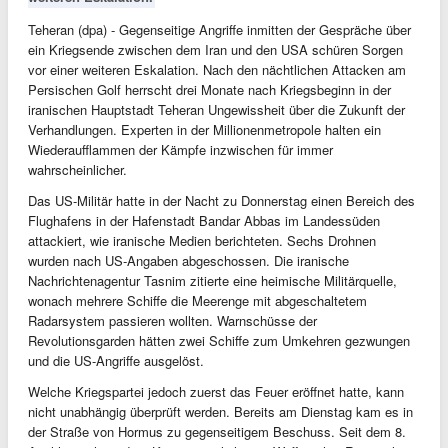
Teheran (dpa) - Gegenseitige Angriffe inmitten der Gespräche über
ein Kriegsende zwischen dem Iran und den USA schüren Sorgen
vor einer weiteren Eskalation. Nach den nächtlichen Attacken am
Persischen Golf herrscht drei Monate nach Kriegsbeginn in der
iranischen Hauptstadt Teheran Ungewissheit über die Zukunft der
Verhandlungen. Experten in der Millionenmetropole halten ein
Wiederaufflammen der Kämpfe inzwischen für immer
wahrscheinlicher.
Das US-Militär hatte in der Nacht zu Donnerstag einen Bereich des
Flughafens in der Hafenstadt Bandar Abbas im Landessüden
attackiert, wie iranische Medien berichteten. Sechs Drohnen
wurden nach US-Angaben abgeschossen. Die iranische
Nachrichtenagentur Tasnim zitierte eine heimische Militärquelle,
wonach mehrere Schiffe die Meerenge mit abgeschaltetem
Radarsystem passieren wollten. Warnschüsse der
Revolutionsgarden hätten zwei Schiffe zum Umkehren gezwungen
und die US-Angriffe ausgelöst.
Welche Kriegspartei jedoch zuerst das Feuer eröffnet hatte, kann
nicht unabhängig überprüft werden. Bereits am Dienstag kam es in
der Straße von Hormus zu gegenseitigem Beschuss. Seit dem 8.