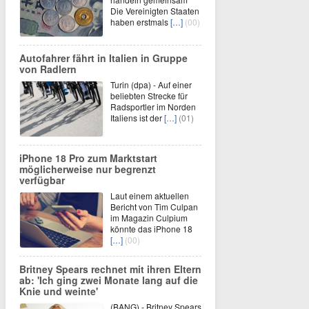
Die Vereinigten Staaten
haben erstmals
[…]
(00)
Autofahrer fährt in Italien in Gruppe
von Radlern
Turin (dpa) - Auf einer
beliebten Strecke für
Radsportler im Norden
Italiens ist der
[…]
(01)
iPhone 18 Pro zum Marktstart
möglicherweise nur begrenzt
verfügbar
Laut einem aktuellen
Bericht von Tim Culpan
im Magazin Culpium
könnte das iPhone 18
[…]
(00)
Britney Spears rechnet mit ihren Eltern
ab: 'Ich ging zwei Monate lang auf die
Knie und weinte'
(BANG) - Britney Spears