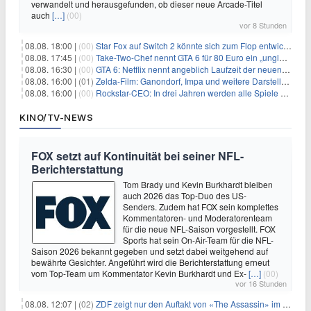
verwandelt und herausgefunden, ob dieser neue Arcade-Titel
auch
[…]
(00)
vor 8 Stunden
08.08. 18:00 |
(00)
Star Fox auf Switch 2 könnte sich zum Flop entwickeln
08.08. 17:45 |
(00)
Take-Two-Chef nennt GTA 6 für 80 Euro ein „unglaubliches Schnäppchen“
08.08. 16:30 |
(00)
GTA 6: Netflix nennt angeblich Laufzeit der neuen Gameplay-Präsentation
08.08. 16:00 |
(01)
Zelda-Film: Ganondorf, Impa und weitere Darsteller sollen feststehen
08.08. 16:00 |
(00)
Rockstar-CEO: In drei Jahren werden alle Spiele gestreamt
KINO/TV-NEWS
FOX setzt auf Kontinuität bei seiner NFL-
Berichterstattung
Tom Brady und Kevin Burkhardt bleiben
auch 2026 das Top-Duo des US-
Senders. Zudem hat FOX sein komplettes
Kommentatoren- und Moderatorenteam
für die neue NFL-Saison vorgestellt. FOX
Sports hat sein On-Air-Team für die NFL-
Saison 2026 bekannt gegeben und setzt dabei weitgehend auf
bewährte Gesichter. Angeführt wird die Berichterstattung erneut
vom Top-Team um Kommentator Kevin Burkhardt und Ex-
[…]
(00)
vor 16 Stunden
08.08. 12:07 |
(02)
ZDF zeigt nur den Auftakt von «The Assassin» im Fernsehen