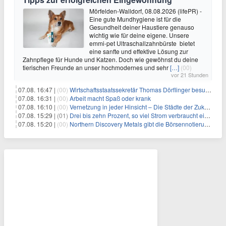
Mörfelden-Walldorf, 08.08.2026 (lifePR) -
Eine gute Mundhygiene ist für die
Gesundheit deiner Haustiere genauso
wichtig wie für deine eigene. Unsere
emmi-pet Ultraschallzahnbürste bietet
eine sanfte und effektive Lösung zur
Zahnpflege für Hunde und Katzen. Doch wie gewöhnst du deine
tierischen Freunde an unser hochmodernes und sehr
[…]
(00)
vor 21 Stunden
07.08. 16:47 |
(00)
Wirtschaftsstaatssekretär Thomas Dörflinger besucht Handwerksbetrieb im Kammerbezirk Freiburg
07.08. 16:31 |
(00)
Arbeit macht Spaß oder krank
07.08. 16:10 |
(00)
Vernetzung in jeder Hinsicht – Die Städte der Zukunft sind grün-blau
07.08. 15:29 |
(01)
Drei bis zehn Prozent, so viel Strom verbraucht ein Aufzug im Gebäude
07.08. 15:20 |
(00)
Northern Discovery Metals gibt die Börsennotierung an der Frankfurter Wertpapierbörse bekannt