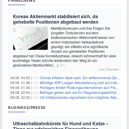
FINANZNEWS
Koreas Aktienmarkt stabilisiert sich, da
gehebelte Positionen abgebaut werden
Marktturbulenzen und ihre Folgen Die
jüngsten Turbulenzen auf dem
südkoreanischen Aktienmarkt waren von
einem historischen Verkaufsdruck
geprägt, der effektiv eine signifikante
Anzahl von gehebelten Positionen
abgebaut hat. Diese Korrekturphase, obwohl schmerzhaft für viele
kurzfristige Trader, könnte letztendlich den Weg für ein
gesünderes Marktumfeld
[…]
(00)
vor 2 Stunden
09.08. 04:35 |
(00)
Chinas Inflation lässt nach: Ein willkommenes Zeichen für Investoren angesichts der Folgen des Öl-Schocks
09.08. 01:38 |
(00)
Wichtige XRP Ledger Aktualisierung zielt auf institutionelle Akzeptanz ab
09.08. 01:35 |
(00)
Pentagon fordert Rüstungsunternehmen auf, Produktion angesichts eskalierender globaler Spannungen zu steigern
08.08. 22:54 |
(00)
Betrüger geben sich als EU-Regulierungsbehörden aus, um Krypto-Nutzer nach MiCA-Deadline ins Visier zu nehmen
08.08. 22:35 |
(00)
US-Inflationsindex signalisiert eine mögliche Abschwächung der Inflationsdruck
BUSINESS/PRESSE
Ultraschallzahnbürste für Hund und Katze –
Tipps zur erfolgreichen Eingewöhnung