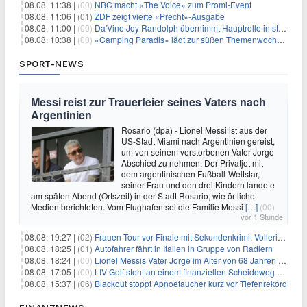
08.08. 11:38 |
(00)
NBC macht «The Voice» zum Promi-Event
08.08. 11:06 |
(01)
ZDF zeigt vierte «Precht»-Ausgabe
08.08. 11:00 |
(00)
Da'Vine Joy Randolph übernimmt Hauptrolle in starbesetzter schwarzer Komödie
08.08. 10:38 |
(00)
«Camping Paradis» lädt zur süßen Themenwoche ein
SPORT-NEWS
Messi reist zur Trauerfeier seines Vaters nach
Argentinien
Rosario (dpa) - Lionel Messi ist aus der
US-Stadt Miami nach Argentinien gereist,
um von seinem verstorbenen Vater Jorge
Abschied zu nehmen. Der Privatjet mit
dem argentinischen Fußball-Weltstar,
seiner Frau und den drei Kindern landete
am späten Abend (Ortszeit) in der Stadt Rosario, wie örtliche
Medien berichteten. Vom Flughafen sei die Familie Messi
[…]
(00)
vor 1 Stunde
08.08. 19:27 |
(02)
Frauen-Tour vor Finale mit Sekundenkrimi: Vollering in Gelb
08.08. 18:25 |
(01)
Autofahrer fährt in Italien in Gruppe von Radlern
08.08. 18:24 |
(00)
Lionel Messis Vater Jorge im Alter von 68 Jahren gestorben
08.08. 17:05 |
(00)
LIV Golf steht an einem finanziellen Scheideweg auf der Suche nach neuen Investitionen
08.08. 15:37 |
(06)
Blackout stoppt Apnoetaucher kurz vor Tiefenrekord