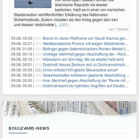
Islamische Republik nie wieder
bedrohen, hieß es in einer von iranischen
Staatsmedien veröffentlichten Erklärung des Nationalen
Sicherheitsrats. Zudem müssten sie den Krieg gegen den Iran
und dessen Verbündete
[…]
(01)
vor 1 Stunde
09.08. 05:05 |
(00)
Brand im Jazan-Raffinerie von Saudi Aramco gelöscht: Auswirkungen auf die Energiemärkte
09.08. 02:37 |
(00)
Westkanadische Provinz ruft wegen Waldbränden Notstand aus
09.08. 01:00 |
(00)
Bofinger gegen österreichisches Renten-Modell für Schwerarbeiter
09.08. 00:10 |
(00)
Umfrage: Mehrheit gegen Abschaffung der «Rente mit 63»
09.08. 00:10 |
(00)
Hitzealarm am Sonntag: Wo es wieder heiß wird
09.08. 00:01 |
(00)
Dobrindt: Neues Zentrum soll zu Drohnensicherheit forschen
09.08. 00:00 |
(02)
Union kritisiert Klingbeils Steuerpläne scharf
09.08. 00:00 |
(00)
Gewerkschaften kritisieren geplante Abschaffung der "Rente mit 63"
09.08. 00:00 |
(00)
Insa: Mehrheit gegen Abschaffung der "Rente mit 63"
09.08. 00:00 |
(00)
Dobrindt warnt vor hybriden Angriffen auf Deutschland
BOULEVARD-NEWS