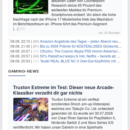
aktuellen Daten von Counterpoint
Research stolze 65 Prozent des
weltweiten Marktes für Premium-
Smartphones erobert. Vor allem die hohe
Nachfrage nach der iPhone 17 Modellreihe trieb das Wachstum
im Berichtszeitraum an. iPhone führt das Premium-Segment
[…]
(00)
vor 16 Stunden
08.08. 22:15 |
(04)
Amazon-Angebote des Tages – jeden Abend neue Deals zum Stöbern
08.08. 21:45 |
(01)
Bis zu 300€ Prämie für KOSTENLOSES Girokonto bei der Santander – 50€ schon nach 1 Woche!
08.08. 20:57 |
(00)
Cthulhu: The Cosmic Abyss PS5-Horror-Adventure für 27,99€
08.08. 20:57 |
(04)
50% Rabatt auf waipu.tv inkl. Netflix – bereits ab 9€/Monat (statt 17,99€)
08.08. 20:53 |
(00)
Teufel REAL BLUE NC 3 Over-Ear-Kopfhörer mit ANC für 149,99€
GAMING-NEWS
Truxton Extreme im Test: Dieser neue Arcade-
Klassiker verzeiht dir gar nichts
Truxton Extreme ist ein vertikal
scrollendes Shoot-‚em-up-Videospiel,
welches von Tatsujin Co. Ltd. entwickelt
geworden ist. Es wurde am 30.07.2026
von Clear River Games für PlayStation 5,
Nintendo Switch 2 und Xbox Series X/S
veröffentlicht. Wir haben unser Daheim in eine Spielhalle