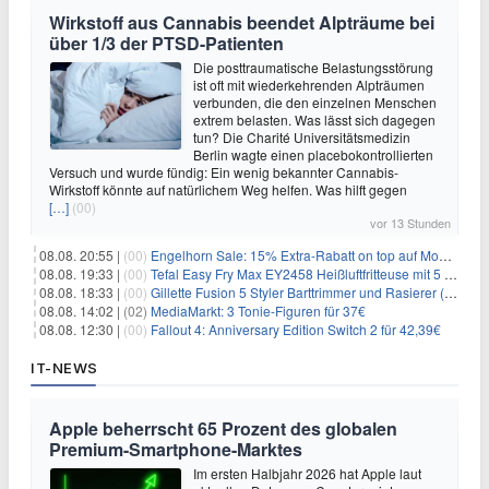
Wirkstoff aus Cannabis beendet Alpträume bei
über 1/3 der PTSD-Patienten
Die posttraumatische Belastungsstörung
ist oft mit wiederkehrenden Alpträumen
verbunden, die den einzelnen Menschen
extrem belasten. Was lässt sich dagegen
tun? Die Charité Universitätsmedizin
Berlin wagte einen placebokontrollierten
Versuch und wurde fündig: Ein wenig bekannter Cannabis-
Wirkstoff könnte auf natürlichem Weg helfen. Was hilft gegen
[…]
(00)
vor 13 Stunden
08.08. 20:55 |
(00)
Engelhorn Sale: 15% Extra-Rabatt on top auf Mode- und Sport-Artikel
08.08. 19:33 |
(00)
Tefal Easy Fry Max EY2458 Heißluftfritteuse mit 5 Litern für 64,99€
08.08. 18:33 |
(00)
Gillette Fusion 5 Styler Barttrimmer und Rasierer (All in One) für 16€
08.08. 14:02 |
(02)
MediaMarkt: 3 Tonie-Figuren für 37€
08.08. 12:30 |
(00)
Fallout 4: Anniversary Edition Switch 2 für 42,39€
IT-NEWS
Apple beherrscht 65 Prozent des globalen
Premium-Smartphone-Marktes
Im ersten Halbjahr 2026 hat Apple laut