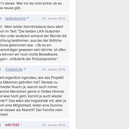
10
danke. War mir da nicht sicher ob es
s neues gibt.
tastenkoenig
0
05. Januar 2016
9
: Mein letzter Kenntnisstand dazu steht
ch im Text: "Die beiden LKA-Gutachter
llen unter anderem anhand der Wunde die
chtung bestimmen, aus der der tödliche
chuss gekommen war. «Ob es ein
erschläger gewesen sein könnte, ist offen.
 können wir noch nichts Belastbares
gen», erläuterte der Polizeisprecher."
ColdasLife
9
05. Januar 2016
eht eigentlich irgendwo, wie das Projektil
s Mädchen getroffen hat? Gerade zu
lvester feuern ja, warum auch immer,
anche Menschen gerne in Gottes Himmel
d was hoch geht, kommt ja auch wieder
nter? Das wäre das tragischste mit, aber ja
ch eine Möglichkeit, leider eine Dumme
er besser als Absicht? Der Familie mein
ileid.
k451532
8
05. Januar 2016