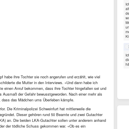
Ic
al
de
wo
Me
un
me
Ki
Ic
di
hä
f habe ihre Tochter sie noch angerufen und erzählt, wie viel
schilderte die Mutter in den Interviews. «Und dann habe ich
ie einen Anruf bekommen, dass ihre Tochter hingefallen sei und
 das Ausmaß der Gefahr bewusstgeworden. Nach einer mehr als
en, dass das Mädchen ums Überleben kämpfe.
r. Die Kriminalpolizei Schweinfurt hat mittlerweile die
gründet. Dieser gehören rund 50 Beamte und zwei Gutachter
KA) an. Die beiden LKA-Gutachter sollen unter anderem anhand
der der tödliche Schuss gekommen war. «Ob es ein