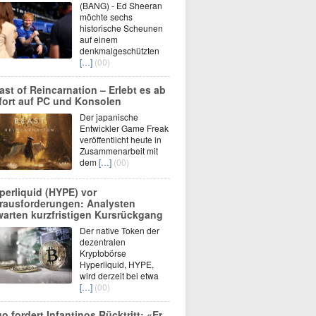
(BANG) - Ed Sheeran
möchte sechs
historische Scheunen
auf einem
denkmalgeschützten
[…]
(00)
ast of Reincarnation – Erlebt es ab
fort auf PC und Konsolen
Der japanische
Entwickler Game Freak
veröffentlicht heute in
Zusammenarbeit mit
dem
[…]
(00)
perliquid (HYPE) vor
rausforderungen: Analysten
warten kurzfristigen Kursrückgang
Der native Token der
dezentralen
Kryptobörse
Hyperliquid, HYPE,
wird derzeit bei etwa
[…]
(00)
go fordert Infantinos Rücktritt: «Er