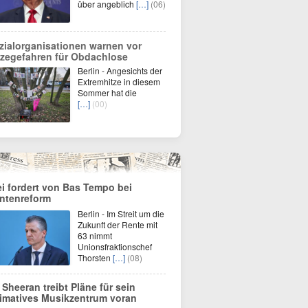
über angeblich
[…]
(06)
zialorganisationen warnen vor
tzegefahren für Obdachlose
Berlin - Angesichts der
Extremhitze in diesem
Sommer hat die
[…]
(00)
ei fordert von Bas Tempo bei
ntenreform
Berlin - Im Streit um die
Zukunft der Rente mit
63 nimmt
Unionsfraktionschef
Thorsten
[…]
(08)
 Sheeran treibt Pläne für sein
timatives Musikzentrum voran