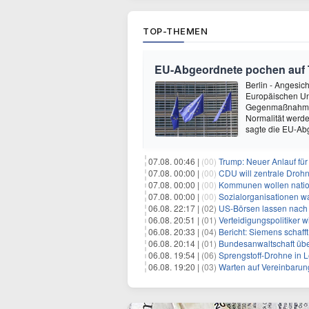
TOP-THEMEN
EU-Abgeordnete pochen auf 
Berlin - Angesic
Europäischen Un
Gegenmaßnahmen. 
Normalität werden
sagte die EU-Ab
07.08. 00:46 |
(00)
Trump: Neuer Anlauf fü
07.08. 00:00 |
(00)
CDU will zentrale Droh
07.08. 00:00 |
(00)
Kommunen wollen nation
07.08. 00:00 |
(00)
Sozialorganisationen w
06.08. 22:17 |
(02)
US-Börsen lassen nach - 
06.08. 20:51 |
(01)
Verteidigungspolitiker 
06.08. 20:33 |
(04)
Bericht: Siemens schafft
06.08. 20:14 |
(01)
Bundesanwaltschaft übe
06.08. 19:54 |
(06)
Sprengstoff-Drohne in L
06.08. 19:20 |
(03)
Warten auf Vereinbarun