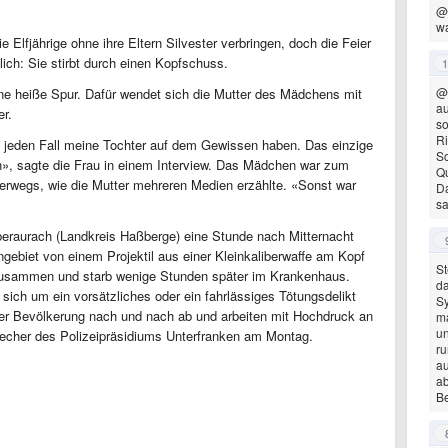
@
wa
 Elfjährige ohne ihre Eltern Silvester verbringen, doch die Feier
dlich: Sie stirbt durch einen Kopfschuss.
1
@
ne heiße Spur. Dafür wendet sich die Mutter des Mädchens mit
au
er.
so
Ri
 jeden Fall meine Tochter auf dem Gewissen haben. Das einzige
S
len», sagte die Frau in einem Interview. Das Mädchen war zum
Qu
nterwegs, wie die Mutter mehreren Medien erzählte. «Sonst war
Da
sa
eraurach (Landkreis Haßberge) eine Stunde nach Mitternacht
gebiet von einem Projektil aus einer Kleinkaliberwaffe am Kopf
St
 zusammen und starb wenige Stunden später im Krankenhaus.
da
 sich um ein vorsätzliches oder ein fahrlässiges Tötungsdelikt
Sy
der Bevölkerung nach und nach ab und arbeiten mit Hochdruck an
m
un
recher des Polizeipräsidiums Unterfranken am Montag.
ru
au
ab
Be