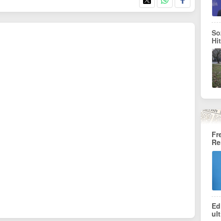
So
Hi
Fr
Re
Ed
ul