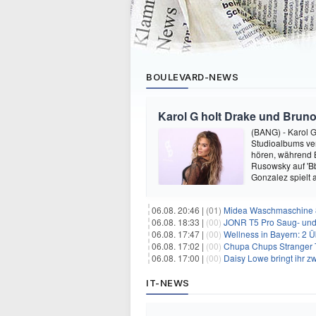
BOULEVARD-NEWS
Karol G holt Drake und Bruno
(BANG) - Karol G 
Studioalbums ver
hören, während B
Rusowsky auf 'Bb
Gonzalez spielt
06.08. 20:46 |
(01)
Midea Waschmaschine 8
06.08. 18:33 |
(00)
JONR T5 Pro Saug- und 
06.08. 17:47 |
(00)
Wellness in Bayern: 2 Über
06.08. 17:02 |
(00)
Chupa Chups Stranger T
06.08. 17:00 |
(00)
Daisy Lowe bringt ihr zw
IT-NEWS