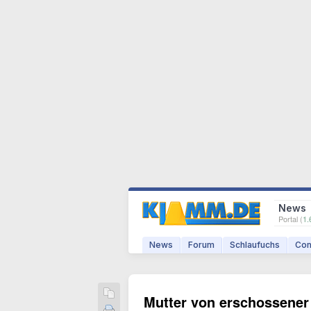
News
Portal (
1.
News
Forum
Schlaufuchs
Com
Mutter von erschossener E