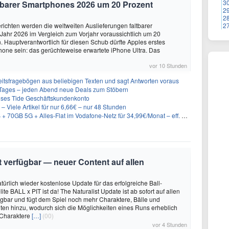
3
altbarer Smartphones 2026 um 20 Prozent
2
2
ichten werden die weltweiten Auslieferungen faltbarer
2
ahr 2026 im Vergleich zum Vorjahr voraussichtlich um 20
 Hauptverantwortlich für diesen Schub dürfte Apples erstes
hone sein: das gerüchteweise erwartete iPhone Ultra. Das
vor 10 Stunden
eitsfragebögen aus beliebigen Texten und sagt Antworten voraus
ages – jeden Abend neue Deals zum Stöbern
oses Tide Geschäftskundenkonto
– Viele Artikel für nur 6,66€ – nur 48 Stunden
GB 5G + Alles-Flat im Vodafone-Netz für 34,99€/Monat – eff. 4,65€/Monat
it verfügbar — neuer Content auf allen
türlich wieder kostenlose Update für das erfolgreiche Ball-
e BALL x PIT ist da! The Naturalist Update ist ab sofort auf allen
ügbar und fügt dem Spiel noch mehr Charaktere, Bälle und
ten hinzu, wodurch sich die Möglichkeiten eines Runs erheblich
 Charaktere
[…]
(00)
vor 4 Stunden