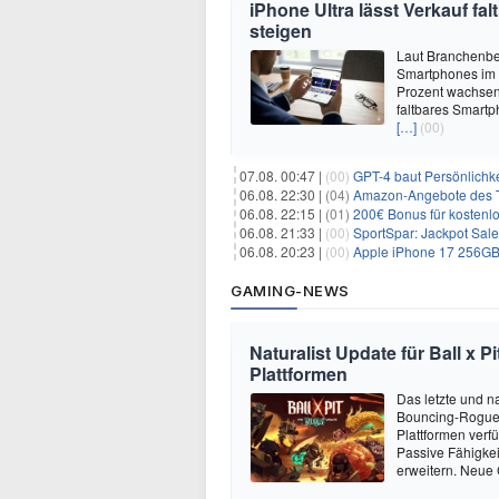
iPhone Ultra lässt Verkauf f
steigen
Laut Branchenber
Smartphones im J
Prozent wachsen.
faltbares Smartp
[…]
(00)
07.08. 00:47 |
(00)
GPT-4 baut Persönlichk
06.08. 22:30 |
(04)
Amazon-Angebote des T
06.08. 22:15 |
(01)
200€ Bonus für kostenl
06.08. 21:33 |
(00)
SportSpar: Jackpot Sale 
06.08. 20:23 |
(00)
Apple iPhone 17 256GB + 70
GAMING-NEWS
Naturalist Update für Ball x P
Plattformen
Das letzte und na
Bouncing-Roguelit
Plattformen verf
Passive Fähigkei
erweitern. Neue