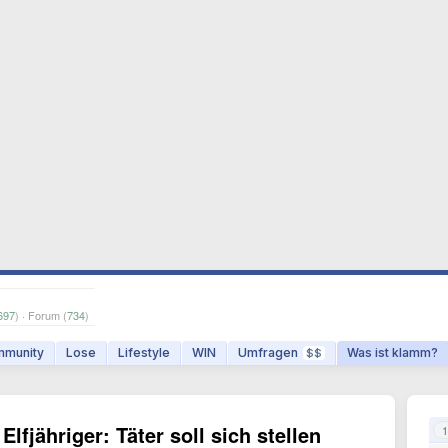
697
) · Forum (
734
)
munity
Lose
Lifestyle
WIN
Umfragen
Was ist klamm?
$$
lfjähriger: Täter soll sich stellen
1