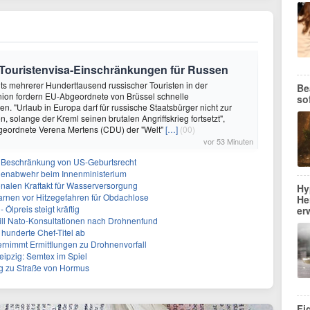
Touristenvisa-Einschränkungen für Russen
hts mehrerer Hunderttausend russischer Touristen in der
Be
ion fordern EU-Abgeordnete von Brüssel schnelle
so
"Urlaub in Europa darf für russische Staatsbürger nicht zur
, solange der Kreml seinen brutalen Angriffskrieg fortsetzt",
geordnete Verena Mertens (CDU) der "Welt"
[…]
(00)
vor 53 Minuten
r Beschränkung von US-Geburtsrecht
nenabwehr beim Innenministerium
alen Kraftakt für Wasserversorgung
Hy
arnen vor Hitzegefahren für Obdachlose
He
Ölpreis steigt kräftig
er
will Nato-Konsultationen nach Drohnenfund
 hunderte Chef-Titel ab
rnimmt Ermittlungen zu Drohnenvorfall
eipzig: Semtex im Spiel
g zu Straße von Hormus
Fi