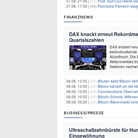
07.08. 21:06 |
(00)
PGA Tour-CEO weist Gespräche
07.08. 17:59 |
(04)
Polnische Fahrerin sieg
FINANZNEWS
DAX knackt erneut Rekordmar
Quartalszahlen
DAX erobert neu
beeindruckende 
Allzeithoch. Die 
Aktienmarktes tro
Sektoren nachwir
08.08. 13:55 |
(00)
Bhutan setzt Bitcoin-Ver
08.08. 12:09 |
(00)
Bitcoin kämpft um die M
08.08. 12:00 |
(00)
Commerzbank-Übernahme
08.08. 10:00 |
(00)
Bitcoin-Schock: Während
08.08. 09:29 |
(00)
Bitcoin-Bärenmarkt vorbei?
BUSINESS/PRESSE
Ultraschallzahnbürste für Hu
Eingewöhnung