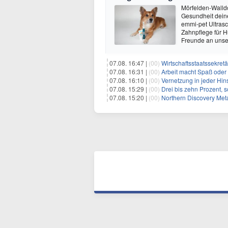
Mörfelden-Walldo
Gesundheit deine
emmi-pet Ultrasc
Zahnpflege für 
Freunde an uns
07.08. 16:47 |
(00)
Wirtschaftsstaatssekretä
07.08. 16:31 |
(00)
Arbeit macht Spaß oder
07.08. 16:10 |
(00)
Vernetzung in jeder Hins
07.08. 15:29 |
(00)
Drei bis zehn Prozent, 
07.08. 15:20 |
(00)
Northern Discovery Metal