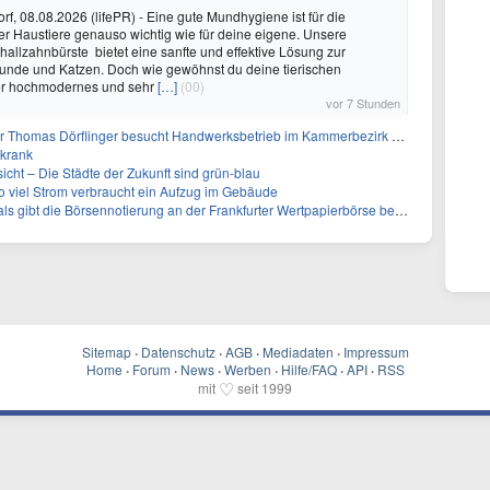
rf, 08.08.2026 (lifePR) - Eine gute Mundhygiene ist für die
r Haustiere genauso wichtig wie für deine eigene. Unsere
hallzahnbürste bietet eine sanfte und effektive Lösung zur
Hunde und Katzen. Doch wie gewöhnst du deine tierischen
er hochmodernes und sehr
[…]
(00)
vor 7 Stunden
r Thomas Dörflinger besucht Handwerksbetrieb im Kammerbezirk Freiburg
 krank
icht – Die Städte der Zukunft sind grün-blau
so viel Strom verbraucht ein Aufzug im Gebäude
s gibt die Börsennotierung an der Frankfurter Wertpapierbörse bekannt
Sitemap
·
Datenschutz
·
AGB
·
Mediadaten
·
Impressum
Home
·
Forum
·
News
·
Werben
·
Hilfe/FAQ
·
API
·
RSS
♡
mit
seit 1999