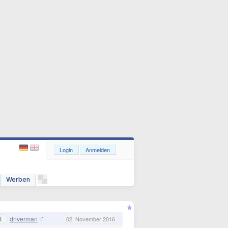
Login
Anmelden
Werben
driverman
3
02. November 2016