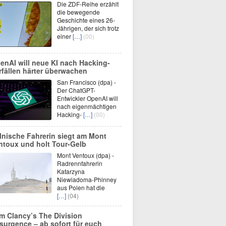
Die ZDF-Reihe erzählt
die bewegende
Geschichte eines 26-
Jährigen, der sich trotz
einer
[…]
(00)
enAI will neue KI nach Hacking-
rfällen härter überwachen
San Francisco (dpa) -
Der ChatGPT-
Entwickler OpenAI will
nach eigenmächtigen
Hacking-
[…]
(00)
lnische Fahrerin siegt am Mont
ntoux und holt Tour-Gelb
Mont Ventoux (dpa) -
Radrennfahrerin
Katarzyna
Niewiadoma-Phinney
aus Polen hat die
[…]
(04)
m Clancy’s The Division
surgence – ab sofort für euch