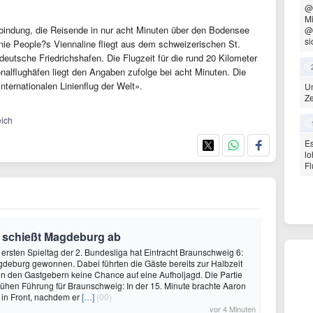
@
Mi
rbindung, die Reisende in nur acht Minuten über den Bodensee
@
si
linie People?s Viennaline fliegt aus dem schweizerischen St.
eutsche Friedrichshafen. Die Flugzeit für die rund 20 Kilometer
alflughäfen liegt den Angaben zufolge bei acht Minuten. Die
nternationalen Linienflug der Welt».
Un
Ze
eich
Es
lo
Fl
 schießt Magdeburg ab
rsten Spieltag der 2. Bundesliga hat Eintracht Braunschweig 6:
deburg gewonnen. Dabei führten die Gäste bereits zur Halbzeit
ßen den Gastgebern keine Chance auf eine Aufholjagd. Die Partie
rühen Führung für Braunschweig: In der 15. Minute brachte Aaron
 in Front, nachdem er
[…]
(00)
vor 4 Minuten