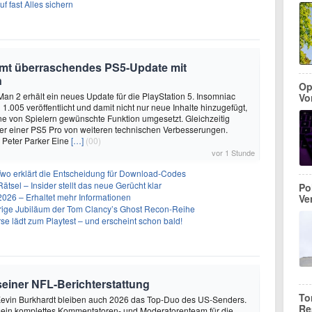
f fast Alles sichern
mmt überraschendes PS5-Update mit
n
Op
Man 2 erhält ein neues Update für die PlayStation 5. Insomniac
Vo
1.005 veröffentlicht und damit nicht nur neue Inhalte hinzugefügt,
e von Spielern gewünschte Funktion umgesetzt. Gleichzeitig
tzer einer PS5 Pro von weiteren technischen Verbesserungen.
 Peter Parker Eine
[…]
(00)
vor 1 Stunde
Two erklärt die Entscheidung für Download-Codes
Rätsel – Insider stellt das neue Gerücht klar
Po
26 – Erhaltet mehr Informationen
Ve
ährige Jubiläum der Tom Clancy’s Ghost Recon-Reihe
se lädt zum Playtest – und erscheint schon bald!
 seiner NFL-Berichterstattung
To
evin Burkhardt bleiben auch 2026 das Top-Duo des US-Senders.
Re
ein komplettes Kommentatoren- und Moderatorenteam für die