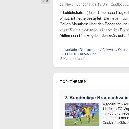
02. November 2016, 08:45 Uhr
·
Quelle:
dpa
Friedrichshafen (dpa) - Eine neue Flugve
bringt, ist heute gestartet. Die neue Flug
Gallen/Altenrhein über den Bodensee ins d
lange Strecke zwischen den beiden Region
Airline nennt ihr Angebot den «kürzesten i
Luftverkehr / Deutschland / Schweiz / Österr
02.11.2016
·
08:45 Uhr
[3 Kommentare]
TOP-THEMEN
2. Bundesliga: Braunschweig
Magdeburg - Am e
1 beim 1. FC Mag
mit 4: 0 und lie
begann mit der f
Opoku die Gäste