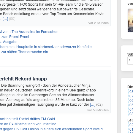
ve
vorgestellt. FOX Sports hat sein On-Air-Team für die NFL-Saison
geben und setzt dabei weitgehend auf bewährte Gesichter.
die Berichterstattung erneut vom Top-Team um Kommentator Kevin
x-
[…]
(00)
vor 2 Stunden
akt von «The Assassin» im Fernsehen
 zum Promi-Event
ht»-Ausgabe
bernimmt Hauptrolle in starbesetzter schwarzer Komödie
t zur süßen Themenwoche ein
Suc
verfehlt Rekord knapp
 - Die Spannung war groß - doch der Apnoetaucher Minja
Di
den neuen deutschen Tiefenrekord in einem See ganz knapp
0
-Jährige tauchte im Starnberger See an der Allmannshauser
0
inem Atemzug auf die angestrebten 85 Meter ab. Doch beim
0
dem gut dreiminütigen Tauchgang wurde er kurz vor der
[…]
(02)
0
0
vor 58 Minuten
0
ock holt mit Staffel drittes EM-Gold
Let
n an Ex-Mitarbeiterin von Infantino
0
ft gegen LIV Golf Fusion in einem sich wandelnden Sportumfeld
0