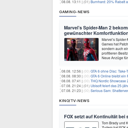
08.08. 13:11 |
(01)
Burnhard: 20% Rabatt au
GAMING-NEWS
Marvel’s Spider-Man 2 beko
gewünschter Komfortfunktio
Marvel’s Spider-
Games hat Patch 
sondern auch ein
profitieren Besi
Neue Anzüge für
08.08. 12:56 |
(00)
GTA 6 ohne Disc: Take-
08.08. 08:30 |
(00)
GTA 6 Online bleibt ein 
08.08. 07:41 |
(00)
THQ Nordic Showcase 20
07.08. 21:24 |
(01)
Ubisoft feiert das 25-j
07.08. 21:23 |
(00)
Serious Sam: Shatterver
KINO/TV-NEWS
FOX setzt auf Kontinuität bei
Tom Brady und K
Zudem hat FOX s