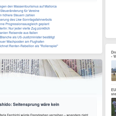
egen den Massentourismus auf Mallorca
e Steueränderung für Vereine
en höhere Steuern zahlen
ckerung des Lkw-Sonntagsfahrverbots
ohne Progressionsausgleich geplant
lin: Nur jeder vierte Zug pünktlich
panien Reisende aus Italien
lanche als US-Justizminister bestätigt
Neuer Wachposten am Flughafen
ichnet Renten-Rebellion als "Rollenspiel"
Dr
- 
EU
st
shido: Seitensprung wäre kein
aria Ferchichi würde Fremdgehen verzeihen – woanders zieht