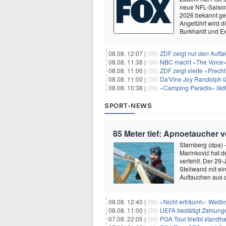
neue NFL-Saison 
2026 bekannt ge
Angeführt wird 
Burkhardt und E
08.08. 12:07 |
(00)
ZDF zeigt nur den Auft
08.08. 11:38 |
(00)
NBC macht «The Voice»
08.08. 11:06 |
(00)
ZDF zeigt vierte «Prec
08.08. 11:00 |
(00)
Da'Vine Joy Randolph ü
08.08. 10:38 |
(00)
«Camping Paradis» läd
SPORT-NEWS
85 Meter tief: Apnoetaucher 
Starnberg (dpa)
Marinković hat 
verfehlt. Der 29
Steilwand mit e
Auftauchen aus 
08.08. 12:40 |
(00)
«Nicht erträumt»: Wellbr
08.08. 11:00 |
(00)
UEFA bestätigt Zahlunge
07.08. 22:05 |
(00)
PGA Tour bleibt standha