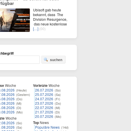
rfügbar
Ubisoft gab heute
bekannt, dass The
Division Resurgence,
das neue kostenlose
[…]
(00)
hbegriff
suchen
ese
Woche
Vorletzte
Woche
8.08.2026
26.07.2026
(Heute)
(So)
7.08.2026
25.07.2026
(Gestern)
(Sa)
6.08.2026
24.07.2026
(Do)
(Fr)
5.08.2026
23.07.2026
(Mi)
(Do)
4.08.2026
22.07.2026
(Di)
(Mi)
3.08.2026
21.07.2026
(Mo)
(Di)
20.07.2026
(Mo)
zte
Woche
Top
News
2.08.2026
(So)
1.08.2026
Populäre News
(Sa)
(14d)