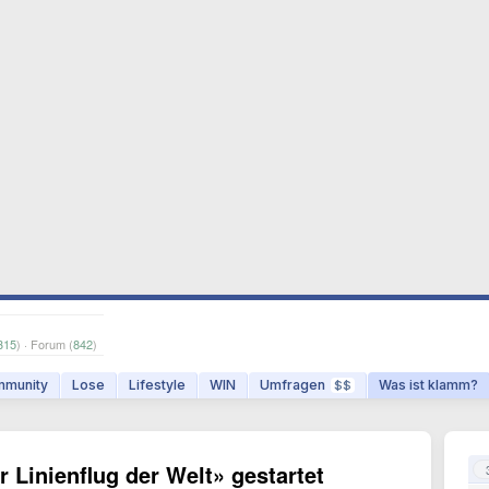
315
) · Forum (
842
)
munity
Lose
Lifestyle
WIN
Umfragen
Was ist klamm?
$$
r Linienflug der Welt» gestartet