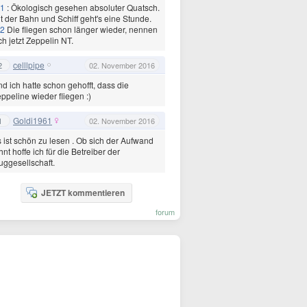
1
: Ökologisch gesehen absoluter Quatsch.
t der Bahn und Schiff geht's eine Stunde.
2
Die fliegen schon länger wieder, nennen
ch jetzt Zeppelin NT.
celllpipe
2
02. November 2016
d ich hatte schon gehofft, dass die
ppeline wieder fliegen :)
Goldi1961
1
02. November 2016
 ist schön zu lesen . Ob sich der Aufwand
hnt hoffe ich für die Betreiber der
uggesellschaft.
JETZT kommentieren
forum