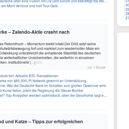
3
 über eine Fusion mit LIV Golf zurück und bekräftigt die Wettbewerbslandschaft
3
t am Mont Ventoux und holt Tour-Gelb
2
2
2
ke – Zalando-Aktie crasht nach
es Rekordhoch – Momentum bleibt intakt Der DAX setzt seine
Aufwärtsbewegung fort und markiert zum wiederholten Male ein
Entwicklung unterstreicht die anhaltende Stabilität des deutschen
tz wirtschaftlicher Unsicherheiten, die weiterhin in einzelnen
ken. Institutionelle
[…]
(00)
vor 1 Stunde
käufe fort: Aktuelle BTC-Transaktionen
arke von $65.000, Pi Network gewinnt an Unterstützung
: Wie die Deutsche Bank im Schatten zum großen Gewinner wird
 Kurse fallen, plant die Regierung die Steuer-Bombe
 Top-Analysten werden optimistisch, aber die Geschichte sagt etwas anderes
nd und Katze – Tipps zur erfolgreichen