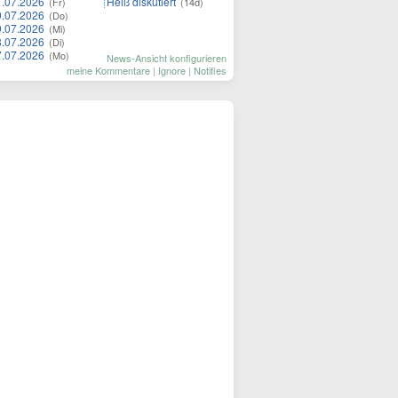
1.07.2026
Heiß diskutiert
(Fr)
(14d)
0.07.2026
(Do)
9.07.2026
(Mi)
8.07.2026
(Di)
7.07.2026
(Mo)
News-Ansicht konfigurieren
meine Kommentare
|
Ignore
|
Notifies