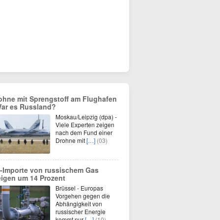
ohne mit Sprengstoff am Flughafen
War es Russland?
Moskau/Leipzig (dpa) -
Viele Experten zeigen
nach dem Fund einer
Drohne mit
[…]
(03)
-Importe von russischem Gas
eigen um 14 Prozent
Brüssel - Europas
Vorgehen gegen die
Abhängigkeit von
russischer Energie
kommt nur
[…]
(10)