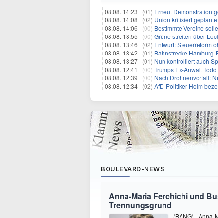
08.08. 14:23 |
(01)
Erneut Demonstration g
08.08. 14:08 |
(02)
Union kritisiert geplant
08.08. 14:06 |
(00)
Bestimmte Vereine soll
08.08. 13:55 |
(00)
Grüne streiten über Lo
08.08. 13:46 |
(02)
Entwurf: Steuerreform 
08.08. 13:42 |
(01)
Bahnstrecke Hamburg-Ber
08.08. 13:27 |
(01)
Nun kontrolliert auch S
08.08. 12:41 |
(00)
Trumps Ex-Anwalt Todd B
08.08. 12:39 |
(00)
Nach Drohnenvorfall: 
08.08. 12:34 |
(02)
AfD-Politiker Holm beze
BOULEVARD-NEWS
Anna-Maria Ferchichi und Bu
Trennungsgrund
(BANG) - Anna-M