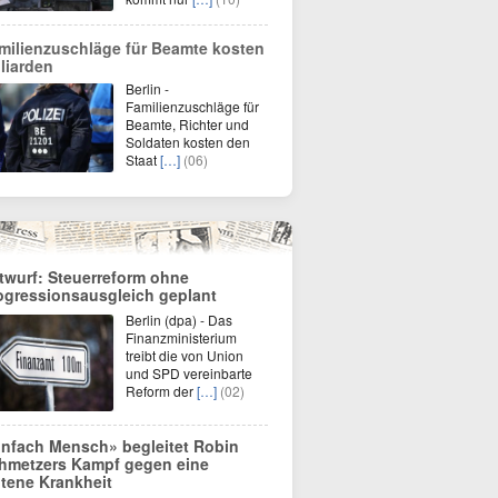
milienzuschläge für Beamte kosten
lliarden
Berlin -
Familienzuschläge für
Beamte, Richter und
Soldaten kosten den
Staat
[…]
(06)
twurf: Steuerreform ohne
ogressionsausgleich geplant
Berlin (dpa) - Das
Finanzministerium
treibt die von Union
und SPD vereinbarte
Reform der
[…]
(02)
infach Mensch» begleitet Robin
hmetzers Kampf gegen eine
ltene Krankheit