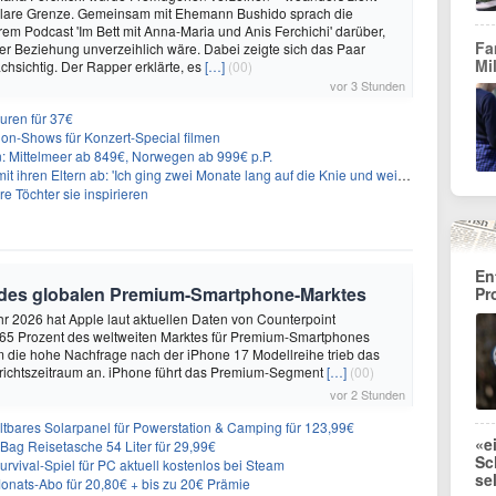
 klare Grenze. Gemeinsam mit Ehemann Bushido sprach die
hrem Podcast 'Im Bett mit Anna-Maria und Anis Ferchichi' darüber,
Fa
iner Beziehung unverzeihlich wäre. Dabei zeigte sich das Paar
Mi
hsichtig. Der Rapper erklärte, es
[…]
(00)
vor 3 Stunden
uren für 37€
on-Shows für Konzert-Special filmen
n: Mittelmeer ab 849€, Norwegen ab 999€ p.P.
t ihren Eltern ab: 'Ich ging zwei Monate lang auf die Knie und weinte'
re Töchter sie inspirieren
En
 des globalen Premium-Smartphone-Marktes
Pr
hr 2026 hat Apple laut aktuellen Daten von Counterpoint
 65 Prozent des weltweiten Marktes für Premium-Smartphones
em die hohe Nachfrage nach der iPhone 17 Modellreihe trieb das
ichtszeitraum an. iPhone führt das Premium-Segment
[…]
(00)
vor 2 Stunden
ares Solarpanel für Powerstation & Camping für 123,99€
«e
Bag Reisetasche 54 Liter für 29,99€
Sc
vival-Spiel für PC aktuell kostenlos bei Steam
se
ats-Abo für 20,80€ + bis zu 20€ Prämie