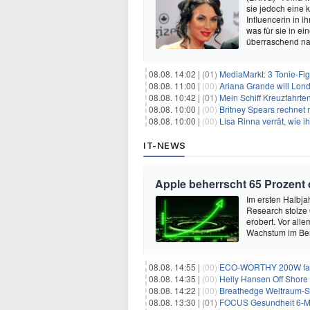
sie jedoch eine
Influencerin in i
was für sie in e
überraschend nac
08.08. 14:02 |
(01)
MediaMarkt: 3 Tonie-Fig
08.08. 11:00 |
(00)
Ariana Grande will Lond
08.08. 10:42 |
(01)
Mein Schiff Kreuzfahrte
08.08. 10:00 |
(00)
Britney Spears rechnet mi
08.08. 10:00 |
(00)
Lisa Rinna verrät, wie ih
IT-NEWS
Apple beherrscht 65 Prozent
Im ersten Halbja
Research stolze
erobert. Vor all
Wachstum im Ber
08.08. 14:55 |
(00)
ECO-WORTHY 200W faltb
08.08. 14:35 |
(00)
Helly Hansen Off Shore 
08.08. 14:22 |
(00)
Breathedge Weltraum-Sur
08.08. 13:30 |
(01)
FOCUS Gesundheit 6-Mon