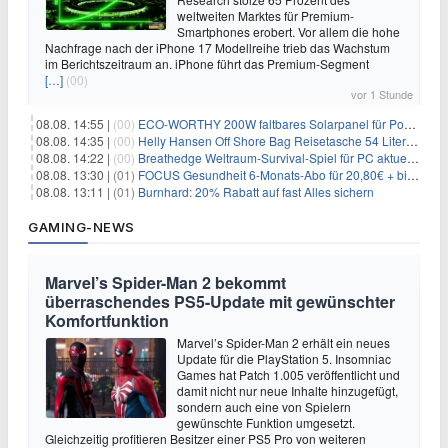
weltweiten Marktes für Premium-
Smartphones erobert. Vor allem die hohe
Nachfrage nach der iPhone 17 Modellreihe trieb das Wachstum
im Berichtszeitraum an. iPhone führt das Premium-Segment
[…]
(00)
vor 1 Stunde
08.08. 14:55 |
(00)
ECO-WORTHY 200W faltbares Solarpanel für Powerstation & Camping für 123,99€
08.08. 14:35 |
(00)
Helly Hansen Off Shore Bag Reisetasche 54 Liter für 29,99€
08.08. 14:22 |
(00)
Breathedge Weltraum-Survival-Spiel für PC aktuell kostenlos bei Steam
08.08. 13:30 |
(01)
FOCUS Gesundheit 6-Monats-Abo für 20,80€ + bis zu 20€ Prämie
08.08. 13:11 |
(01)
Burnhard: 20% Rabatt auf fast Alles sichern
GAMING-NEWS
Marvel’s Spider-Man 2 bekommt
überraschendes PS5-Update mit gewünschter
Komfortfunktion
Marvel’s Spider-Man 2 erhält ein neues
Update für die PlayStation 5. Insomniac
Games hat Patch 1.005 veröffentlicht und
damit nicht nur neue Inhalte hinzugefügt,
sondern auch eine von Spielern
gewünschte Funktion umgesetzt.
Gleichzeitig profitieren Besitzer einer PS5 Pro von weiteren