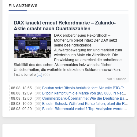
FINANZNEWS
DAX knackt erneut Rekordmarke – Zalando-
Aktie crasht nach Quartalszahlen
DAX erobert neues Rekordhoch –
Momentum bleibt intakt Der DAX setzt
seine beeindruckende
Aufwärtsbewegung fort und markiert zum
wiederholten Male ein Allzeithoch. Die
Entwicklung unterstreicht die anhaltende
Stabilität des deutschen Aktienmarktes trotz wirtschaftlicher
Unsicherheiten, die weiterhin in einzelnen Sektoren nachwirken.
Institutionelle
[…]
(00)
vor 1 Stunde
08.08. 13:55 |
(00)
Bhutan setzt Bitcoin-Verkäufe fort: Aktuelle BTC-Transaktionen
08.08. 12:09 |
(00)
Bitcoin kämpft um die Marke von $65.000, Pi Network gewinnt an Unterstützung
08.08. 12:00 |
(00)
Commerzbank-Übernahme: Wie die Deutsche Bank im Schatten zum großen Gewinner wird
08.08. 10:00 |
(00)
Bitcoin-Schock: Während Kurse fallen, plant die Regierung die Steuer-Bombe
08.08. 09:29 |
(00)
Bitcoin-Bärenmarkt vorbei? Top-Analysten werden optimistisch, aber die Geschichte sagt etwas anderes