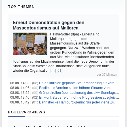
TOP-THEMEN
Erneut Demonstration gegen den
Massentourismus auf Mallorca
Palma/Sóller (dpa) - Erneut sind
Mallorquiner gegen den
Massentourismus auf die Straße
gegangen. Nur zwei Wochen nach der
großen Kundgebung in Palma gegen den
aus Sicht vieler Insulaner überbordenden
Tourismus auf der Mittelmeerinsel, fand die neue Demo nun in der
Stadt Sóller im Westen der Urlauberinsel statt. Aufgerufen hatte
wieder die Organisation
[…]
(01)
vor 37 Minuten
08.08. 14:08 |
(02)
Union kritisiert geplante Steueränderung für Vereine
08.08. 14:06 |
(00)
Bestimmte Vereine sollen höhere Steuern zahlen
08.08. 13:55 |
(00)
Grüne streiten über Lockerung des Lkw-Sonntagsfahrverbots
08.08. 13:46 |
(02)
Entwurf: Steuerreform ohne Progressionsausgleich geplant
08.08. 13:42 |
(01)
Bahnstrecke Hamburg-Berlin: Nur jeder vierte Zug pünktlich
BOULEVARD-NEWS