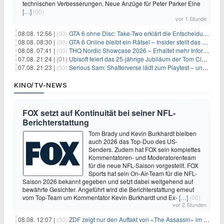
technischen Verbesserungen. Neue Anzüge für Peter Parker Eine
[…]
(00)
vor 1 Stunde
08.08. 12:56 |
(00)
GTA 6 ohne Disc: Take-Two erklärt die Entscheidung für Download-Codes
08.08. 08:30 |
(00)
GTA 6 Online bleibt ein Rätsel – Insider stellt das neue Gerücht klar
08.08. 07:41 |
(00)
THQ Nordic Showcase 2026 – Erhaltet mehr Informationen
07.08. 21:24 |
(01)
Ubisoft feiert das 25-jährige Jubiläum der Tom Clancy’s Ghost Recon-Reihe
07.08. 21:23 |
(00)
Serious Sam: Shatterverse lädt zum Playtest – und erscheint schon bald!
KINO/TV-NEWS
FOX setzt auf Kontinuität bei seiner NFL-
Berichterstattung
Tom Brady und Kevin Burkhardt bleiben
auch 2026 das Top-Duo des US-
Senders. Zudem hat FOX sein komplettes
Kommentatoren- und Moderatorenteam
für die neue NFL-Saison vorgestellt. FOX
Sports hat sein On-Air-Team für die NFL-
Saison 2026 bekannt gegeben und setzt dabei weitgehend auf
bewährte Gesichter. Angeführt wird die Berichterstattung erneut
vom Top-Team um Kommentator Kevin Burkhardt und Ex-
[…]
(00)
vor 2 Stunden
08.08. 12:07 |
(00)
ZDF zeigt nur den Auftakt von «The Assassin» im Fernsehen