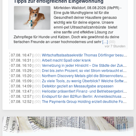
Tipps zur erfolgreichen Eingewöhnung
Mörfelden-Walldorf, 08.08.2026 (lifePR) -
Eine gute Mundhygiene ist für die
Gesundheit deiner Haustiere genauso
wichtig wie für deine eigene. Unsere
emmi-pet Ultraschallzahnbürste bietet
eine sanfte und effektive Lösung zur
Zahnpflege für Hunde und Katzen. Doch wie gewöhnst du deine
tierischen Freunde an unser hochmodernes und sehr
[…]
(00)
vor 7 Stunden
07.08. 16:47 |
(00)
Wirtschaftsstaatssekretär Thomas Dörflinger besucht Handwerksbetrieb im Kammerbezirk Freiburg
07.08. 16:31 |
(00)
Arbeit macht Spaß oder krank
07.08. 16:10 |
(00)
Vernetzung in jeder Hinsicht – Die Städte der Zukunft sind grün-blau
07.08. 15:29 |
(00)
Drei bis zehn Prozent, so viel Strom verbraucht ein Aufzug im Gebäude
07.08. 15:20 |
(00)
Northern Discovery Metals gibt die Börsennotierung an der Frankfurter Wertpapierbörse bekannt
07.08. 15:09 |
(00)
Zu viele Tools, zu wenig Überblick? Welche Software IT-Dienstleister wirklich brauchen
07.08. 14:09 |
(00)
Detektor gezielt an Messaufgabe anpassen
07.08. 13:47 |
(00)
Heliostar präsentiert Finanz- und Betriebsergebnis für das zweite Quartal 2026 mit Goldproduktion und Barreserven in Rekordhöhe
07.08. 12:57 |
(00)
Endspurt für den B2Run Berlin: Anmeldeschluss am 26. August
07.08. 12:52 |
(00)
The Payments Group Holding erzielt deutliche Fortschritte bei ihren AI-Projekten