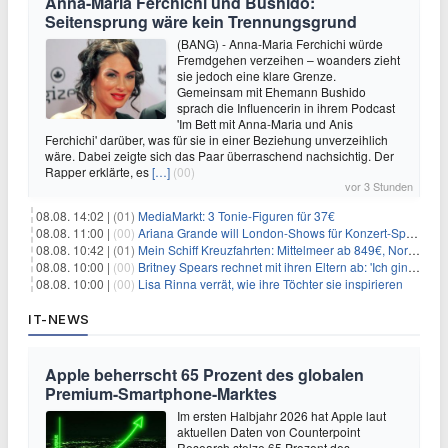
Anna-Maria Ferchichi und Bushido:
Seitensprung wäre kein Trennungsgrund
(BANG) - Anna-Maria Ferchichi würde
Fremdgehen verzeihen – woanders zieht
sie jedoch eine klare Grenze.
Gemeinsam mit Ehemann Bushido
sprach die Influencerin in ihrem Podcast
'Im Bett mit Anna-Maria und Anis
Ferchichi' darüber, was für sie in einer Beziehung unverzeihlich
wäre. Dabei zeigte sich das Paar überraschend nachsichtig. Der
Rapper erklärte, es
[…]
(00)
vor 3 Stunden
08.08. 14:02 |
(01)
MediaMarkt: 3 Tonie-Figuren für 37€
08.08. 11:00 |
(00)
Ariana Grande will London-Shows für Konzert-Special filmen
08.08. 10:42 |
(01)
Mein Schiff Kreuzfahrten: Mittelmeer ab 849€, Norwegen ab 999€ p.P.
08.08. 10:00 |
(00)
Britney Spears rechnet mit ihren Eltern ab: 'Ich ging zwei Monate lang auf die Knie und weinte'
08.08. 10:00 |
(00)
Lisa Rinna verrät, wie ihre Töchter sie inspirieren
IT-NEWS
Apple beherrscht 65 Prozent des globalen
Premium-Smartphone-Marktes
Im ersten Halbjahr 2026 hat Apple laut
aktuellen Daten von Counterpoint
Research stolze 65 Prozent des