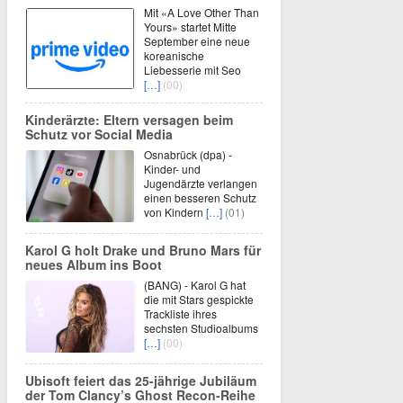
Mit «A Love Other Than
Yours» startet Mitte
September eine neue
koreanische
Liebesserie mit Seo
[…]
(00)
Kinderärzte: Eltern versagen beim
Schutz vor Social Media
Osnabrück (dpa) -
Kinder- und
Jugendärzte verlangen
einen besseren Schutz
von Kindern
[…]
(01)
Karol G holt Drake und Bruno Mars für
neues Album ins Boot
(BANG) - Karol G hat
die mit Stars gespickte
Trackliste ihres
sechsten Studioalbums
[…]
(00)
Ubisoft feiert das 25-jährige Jubiläum
der Tom Clancy’s Ghost Recon-Reihe