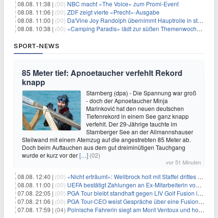
08.08. 11:38 |
(00)
NBC macht «The Voice» zum Promi-Event
08.08. 11:06 |
(00)
ZDF zeigt vierte «Precht»-Ausgabe
08.08. 11:00 |
(00)
Da'Vine Joy Randolph übernimmt Hauptrolle in starbesetzter schwarzer Komödie
08.08. 10:38 |
(00)
«Camping Paradis» lädt zur süßen Themenwoche ein
SPORT-NEWS
85 Meter tief: Apnoetaucher verfehlt Rekord
knapp
Starnberg (dpa) - Die Spannung war groß
- doch der Apnoetaucher Minja
Marinković hat den neuen deutschen
Tiefenrekord in einem See ganz knapp
verfehlt. Der 29-Jährige tauchte im
Starnberger See an der Allmannshauser
Steilwand mit einem Atemzug auf die angestrebten 85 Meter ab.
Doch beim Auftauchen aus dem gut dreiminütigen Tauchgang
wurde er kurz vor der
[…]
(02)
vor 51 Minuten
08.08. 12:40 |
(00)
«Nicht erträumt»: Wellbrock holt mit Staffel drittes EM-Gold
08.08. 11:00 |
(00)
UEFA bestätigt Zahlungen an Ex-Mitarbeiterin von Infantino
07.08. 22:05 |
(00)
PGA Tour bleibt standhaft gegen LIV Golf Fusion in einem sich wandelnden Sportumfeld
07.08. 21:06 |
(00)
PGA Tour-CEO weist Gespräche über eine Fusion mit LIV Golf zurück und bekräftigt die Wettbewerbslandschaft
07.08. 17:59 |
(04)
Polnische Fahrerin siegt am Mont Ventoux und holt Tour-Gelb