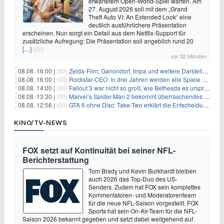
erwartetem Open-World-Spiel warten. Am
27. August 2026 soll mit dem „Grand
Theft Auto VI: An Extended Look“ eine
deutlich ausführlichere Präsentation
erscheinen. Nun sorgt ein Detail aus dem Netflix-Support für
zusätzliche Aufregung: Die Präsentation soll angeblich rund 20
[…]
(00)
vor 32 Minuten
08.08. 16:00 |
(00)
Zelda-Film: Ganondorf, Impa und weitere Darsteller sollen feststehen
08.08. 16:00 |
(00)
Rockstar-CEO: In drei Jahren werden alle Spiele gestreamt
08.08. 14:00 |
(00)
Fallout 3 war nicht so groß, wie Bethesda es ursprünglich wollte
08.08. 13:30 |
(00)
Marvel’s Spider-Man 2 bekommt überraschendes PS5-Update mit gewünschter Komfortfunktion
08.08. 12:56 |
(00)
GTA 6 ohne Disc: Take-Two erklärt die Entscheidung für Download-Codes
KINO/TV-NEWS
FOX setzt auf Kontinuität bei seiner NFL-
Berichterstattung
Tom Brady und Kevin Burkhardt bleiben
auch 2026 das Top-Duo des US-
Senders. Zudem hat FOX sein komplettes
Kommentatoren- und Moderatorenteam
für die neue NFL-Saison vorgestellt. FOX
Sports hat sein On-Air-Team für die NFL-
Saison 2026 bekannt gegeben und setzt dabei weitgehend auf