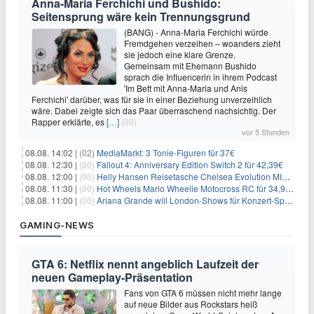
Anna-Maria Ferchichi und Bushido:
Seitensprung wäre kein Trennungsgrund
(BANG) - Anna-Maria Ferchichi würde
Fremdgehen verzeihen – woanders zieht
sie jedoch eine klare Grenze.
Gemeinsam mit Ehemann Bushido
sprach die Influencerin in ihrem Podcast
'Im Bett mit Anna-Maria und Anis
Ferchichi' darüber, was für sie in einer Beziehung unverzeihlich
wäre. Dabei zeigte sich das Paar überraschend nachsichtig. Der
Rapper erklärte, es
[…]
(00)
vor 5 Stunden
08.08. 14:02 |
(02)
MediaMarkt: 3 Tonie-Figuren für 37€
08.08. 12:30 |
(00)
Fallout 4: Anniversary Edition Switch 2 für 42,39€
08.08. 12:00 |
(00)
Helly Hansen Reisetasche Chelsea Evolution MID 54L für 29,99€
08.08. 11:30 |
(00)
Hot Wheels Mario Wheelie Motocross RC für 34,99€
08.08. 11:00 |
(00)
Ariana Grande will London-Shows für Konzert-Special filmen
GAMING-NEWS
GTA 6: Netflix nennt angeblich Laufzeit der
neuen Gameplay-Präsentation
Fans von GTA 6 müssen nicht mehr lange
auf neue Bilder aus Rockstars heiß