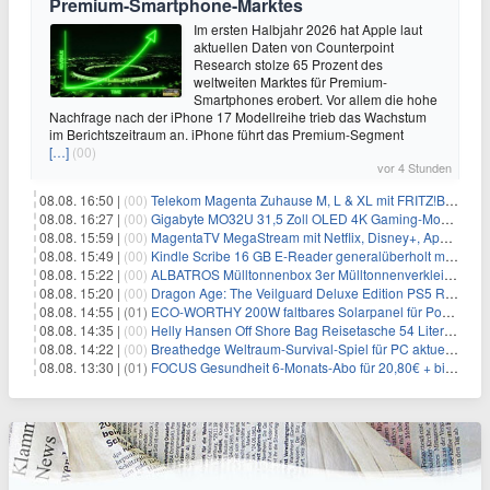
Premium-Smartphone-Marktes
Im ersten Halbjahr 2026 hat Apple laut
aktuellen Daten von Counterpoint
Research stolze 65 Prozent des
weltweiten Marktes für Premium-
Smartphones erobert. Vor allem die hohe
Nachfrage nach der iPhone 17 Modellreihe trieb das Wachstum
im Berichtszeitraum an. iPhone führt das Premium-Segment
[…]
(00)
vor 4 Stunden
08.08. 16:50 |
(00)
Telekom Magenta Zuhause M, L & XL mit FRITZ!Box 7690 für 1€ und 220€ Bonus (effektiv ab 19,74€/Monat)
08.08. 16:27 |
(00)
Gigabyte MO32U 31,5 Zoll OLED 4K Gaming-Monitor für 549€
08.08. 15:59 |
(00)
MagentaTV MegaStream mit Netflix, Disney+, Apple TV+ & RTL+ für 30€/Monat (effektiv 20,83€/Monat)
08.08. 15:49 |
(00)
Kindle Scribe 16 GB E-Reader generalüberholt mit Eingabestift für 197,99€
08.08. 15:22 |
(00)
ALBATROS Mülltonnenbox 3er Mülltonnenverkleidung aus Metall für 577,15€
08.08. 15:20 |
(00)
Dragon Age: The Veilguard Deluxe Edition PS5 Rollenspiel für 13,76€
08.08. 14:55 |
(01)
ECO-WORTHY 200W faltbares Solarpanel für Powerstation & Camping für 123,99€
08.08. 14:35 |
(00)
Helly Hansen Off Shore Bag Reisetasche 54 Liter für 29,99€
08.08. 14:22 |
(00)
Breathedge Weltraum-Survival-Spiel für PC aktuell kostenlos bei Steam
08.08. 13:30 |
(01)
FOCUS Gesundheit 6-Monats-Abo für 20,80€ + bis zu 20€ Prämie