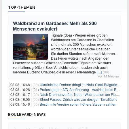
TOP-THEMEN
Waldbrand am Gardasee: Mehr als 200
Menschen evakuiert
Tignale (dpa) - Wegen eines großen
Waldbrands am Gardasee in Oberitalien
sind mehr als 200 Menschen evakuiert
worden, darunter zahlreiche Urlauber.
Sie durften Stunden später zurückkehren.
Das Feuer wütete nach Angaben der
Feuerwehr auf dem Gebiet der Gemeinde Tignale am Westufer
von Italiens größtem See. Vorsichtshalber mussten sich auch
mehrere Dutzend Urlauber, die in einer Ferienanlage
[…]
(00)
vor 14 Minuten
08.08. 16:48 |
(00)
Ukrainische Drohne dringt im Nato-Staat Bulgarien ein
08.08. 16:28 |
(01)
Protest gegen AfD-Annäherung - Austritte beim BSW Sachsen-Anhalt
08.08. 16:17 |
(00)
Nach Drohnenvorfall: Neuer Wachposten am Flughafen
08.08. 16:05 |
(00)
Street Parade: Zürich wird zur riesigen Tanzfläche
08.08. 15:46 |
(00)
Bestimmte Vereine sollen höhere Steuern zahlen
BOULEVARD-NEWS