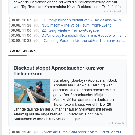
bewährte Gesichter. Angeführt wird die Berichterstattung erneut
vom Top-Team um Kommentator Kevin Burkhardt und Ex-
[…]
(00)
vor 4 Stunden
08.08. 12:07 |
(00)
ZDF zeigt nur den Auftakt von «The Assassin» im Fernsehen
08.08. 11:38 |
(00)
NBC macht «The Voice» zum Promi-Event
08.08. 11:06 |
(00)
ZDF zeigt vierte «Precht»-Ausgabe
08.08. 11:00 |
(00)
Da'Vine Joy Randolph übernimmt Hauptrolle in starbesetzter schwarzer Komödie
08.08. 10:38 |
(00)
«Camping Paradis» lädt zur süßen Themenwoche ein
SPORT-NEWS
Blackout stoppt Apnoetaucher kurz vor
Tiefenrekord
Starnberg (dpa/lby) - Applaus am Boot,
Applaus am Ufer – die Leistung war
grandios. Und dennoch reichte es nicht
ganz: Der Apnoetaucher Minja
Marinković hat den neuen deutschen
Tiefenrekord knapp verfehlt. Der 29-
Jährige tauchte an der Allmannshauser Steilwand mit einem
Atemzug auf die angestrebten 85 Meter ab. Doch beim
Auftauchen wurde er kurz vor der
[…]
(05)
vor 1 Stunde
08.08. 12:40 |
(00)
«Nicht erträumt»: Wellbrock holt mit Staffel drittes EM-Gold