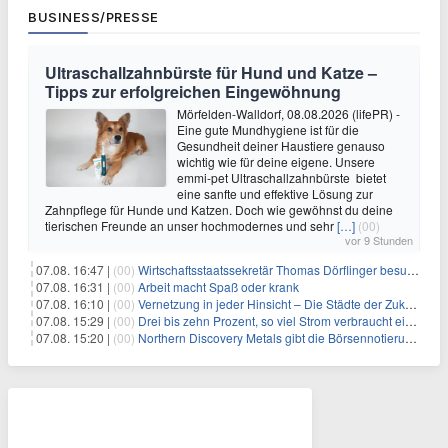
BUSINESS/PRESSE
Ultraschallzahnbürste für Hund und Katze –
Tipps zur erfolgreichen Eingewöhnung
Mörfelden-Walldorf, 08.08.2026 (lifePR) -
Eine gute Mundhygiene ist für die
Gesundheit deiner Haustiere genauso
wichtig wie für deine eigene. Unsere
emmi-pet Ultraschallzahnbürste bietet
eine sanfte und effektive Lösung zur
Zahnpflege für Hunde und Katzen. Doch wie gewöhnst du deine
tierischen Freunde an unser hochmodernes und sehr
[…]
(00)
vor 9 Stunden
07.08. 16:47 |
(00)
Wirtschaftsstaatssekretär Thomas Dörflinger besucht Handwerksbetrieb im Kammerbezirk Freiburg
07.08. 16:31 |
(00)
Arbeit macht Spaß oder krank
07.08. 16:10 |
(00)
Vernetzung in jeder Hinsicht – Die Städte der Zukunft sind grün-blau
07.08. 15:29 |
(00)
Drei bis zehn Prozent, so viel Strom verbraucht ein Aufzug im Gebäude
07.08. 15:20 |
(00)
Northern Discovery Metals gibt die Börsennotierung an der Frankfurter Wertpapierbörse bekannt