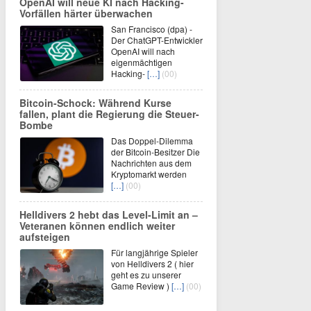
OpenAI will neue KI nach Hacking-
Vorfällen härter überwachen
San Francisco (dpa) -
Der ChatGPT-Entwickler
OpenAI will nach
eigenmächtigen
Hacking-
[…]
(00)
Bitcoin-Schock: Während Kurse
fallen, plant die Regierung die Steuer-
Bombe
Das Doppel-Dilemma
der Bitcoin-Besitzer Die
Nachrichten aus dem
Kryptomarkt werden
[…]
(00)
Helldivers 2 hebt das Level-Limit an –
Veteranen können endlich weiter
aufsteigen
Für langjährige Spieler
von Helldivers 2 ( hier
geht es zu unserer
Game Review )
[…]
(00)