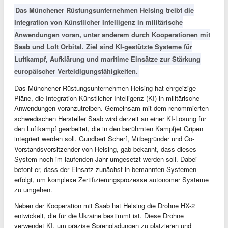
Das Münchener Rüstungsunternehmen Helsing treibt die
Integration von Künstlicher Intelligenz in militärische
Anwendungen voran, unter anderem durch Kooperationen mit
Saab und Loft Orbital. Ziel sind KI-gestützte Systeme für
Luftkampf, Aufklärung und maritime Einsätze zur Stärkung
europäischer Verteidigungsfähigkeiten.
Das Münchener Rüstungsunternehmen Helsing hat ehrgeizige
Pläne, die Integration Künstlicher Intelligenz (KI) in militärische
Anwendungen voranzutreiben. Gemeinsam mit dem renommierten
schwedischen Hersteller Saab wird derzeit an einer KI-Lösung für
den Luftkampf gearbeitet, die in den berühmten Kampfjet Gripen
integriert werden soll. Gundbert Scherf, Mitbegründer und Co-
Vorstandsvorsitzender von Helsing, gab bekannt, dass dieses
System noch im laufenden Jahr umgesetzt werden soll. Dabei
betont er, dass der Einsatz zunächst in bemannten Systemen
erfolgt, um komplexe Zertifizierungsprozesse autonomer Systeme
zu umgehen.
Neben der Kooperation mit Saab hat Helsing die Drohne HX-2
entwickelt, die für die Ukraine bestimmt ist. Diese Drohne
verwendet KI, um präzise Sprengladungen zu platzieren und