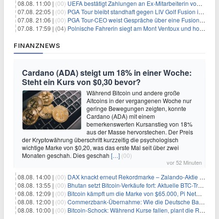
08.08. 11:00 |
(00)
UEFA bestätigt Zahlungen an Ex-Mitarbeiterin von Infantino
07.08. 22:05 |
(00)
PGA Tour bleibt standhaft gegen LIV Golf Fusion in einem sich wandelnden Sportumfeld
07.08. 21:06 |
(00)
PGA Tour-CEO weist Gespräche über eine Fusion mit LIV Golf zurück und bekräftigt die Wettbewerbslandschaft
07.08. 17:59 |
(04)
Polnische Fahrerin siegt am Mont Ventoux und holt Tour-Gelb
FINANZNEWS
Cardano (ADA) steigt um 18% in einer Woche:
Steht ein Kurs von $0,30 bevor?
Während Bitcoin und andere große
Altcoins in der vergangenen Woche nur
geringe Bewegungen zeigten, konnte
Cardano (ADA) mit einem
bemerkenswerten Kursanstieg von 18%
aus der Masse hervorstechen. Der Preis
der Kryptowährung überschritt kurzzeitig die psychologisch
wichtige Marke von $0,20, was das erste Mal seit über zwei
Monaten geschah. Dies geschah
[…]
(00)
vor 52 Minuten
08.08. 14:00 |
(00)
DAX knackt erneut Rekordmarke – Zalando-Aktie crasht nach Quartalszahlen
08.08. 13:55 |
(00)
Bhutan setzt Bitcoin-Verkäufe fort: Aktuelle BTC-Transaktionen
08.08. 12:09 |
(00)
Bitcoin kämpft um die Marke von $65.000, Pi Network gewinnt an Unterstützung
08.08. 12:00 |
(00)
Commerzbank-Übernahme: Wie die Deutsche Bank im Schatten zum großen Gewinner wird
08.08. 10:00 |
(00)
Bitcoin-Schock: Während Kurse fallen, plant die Regierung die Steuer-Bombe