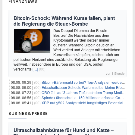
FINANZNEWS
Bitcoin-Schock: Während Kurse fallen, plant
die Regierung die Steuer-Bombe
Das Doppel-Dilemma der Bitcoin-
Besitzer Die Nachrichten aus dem
Kryptomarkt werden derzeit immer
düsterer. Während Bitcoin deutlich an
Wert verliert und Anleger mit erheblichen
Kursverlisten kämpfen, zeichnet sich am
politischen Horizont eine zusätzliche Belastung ab: Regierungen
weltweit, insbesondere in Europa und den USA, prüfen
verschärfte
[…]
(00)
vor 1 Stunde
08.08. 09:29 |
(00)
Bitcoin-Bärenmarkt vorbei? Top-Analysten werden optimistisch, aber die Geschichte sagt etwas anderes
08.08. 09:00 |
(00)
Erbschaftsteuer-Schock: Warum selbst kleine Erbschaften den Fiskus Millionen kosten
08.08. 07:23 |
(00)
CRO fällt auf 3-Jahres-Tief, nachdem Trump Media zwei große Crypto.com-Deals storniert
08.08. 06:56 |
(00)
Spindex überschreitet 150 Millionen erfasste Gaming-Ereignisse in Echtzeit-Datenpipeline
08.08. 05:41 |
(00)
XRP auf $50? Analyst sieht langfristiges Potenzial
BUSINESS/PRESSE
Ultraschallzahnbürste für Hund und Katze –