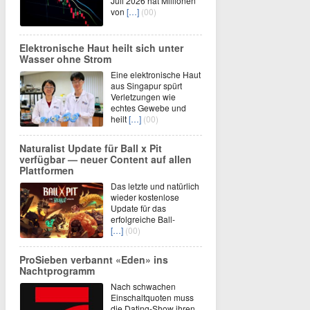
Juli 2026 hat Millionen
von
[…]
(00)
Elektronische Haut heilt sich unter
Wasser ohne Strom
Eine elektronische Haut
aus Singapur spürt
Verletzungen wie
echtes Gewebe und
heilt
[…]
(00)
Naturalist Update für Ball x Pit
verfügbar — neuer Content auf allen
Plattformen
Das letzte und natürlich
wieder kostenlose
Update für das
erfolgreiche Ball-
[…]
(00)
ProSieben verbannt «Eden» ins
Nachtprogramm
Nach schwachen
Einschaltquoten muss
die Dating-Show ihren