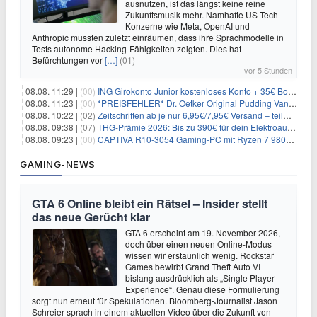
ausnutzen, ist das längst keine reine
Zukunftsmusik mehr. Namhafte US-Tech-
Konzerne wie Meta, OpenAI und
Anthropic mussten zuletzt einräumen, dass ihre Sprachmodelle in
Tests autonome Hacking-Fähigkeiten zeigten. Dies hat
Befürchtungen vor
[…]
(01)
vor 5 Stunden
08.08. 11:29 |
(00)
ING Girokonto Junior kostenloses Konto + 35€ Bonus
08.08. 11:23 |
(00)
*PREISFEHLER* Dr. Oetker Original Pudding Vanille 22er-Pack für 2,97€
08.08. 10:22 |
(02)
Zeitschriften ab je nur 6,95€/7,95€ Versand – teilweise selbstkündigend!
08.08. 09:38 |
(07)
THG-Prämie 2026: Bis zu 390€ für dein Elektroauto mit geld-fuer-eAuto.de
08.08. 09:23 |
(00)
CAPTIVA R10-3054 Gaming-PC mit Ryzen 7 9800X3D und RTX 5080 für 2.599€
GAMING-NEWS
GTA 6 Online bleibt ein Rätsel – Insider stellt
das neue Gerücht klar
GTA 6 erscheint am 19. November 2026,
doch über einen neuen Online-Modus
wissen wir erstaunlich wenig. Rockstar
Games bewirbt Grand Theft Auto VI
bislang ausdrücklich als „Single Player
Experience“. Genau diese Formulierung
sorgt nun erneut für Spekulationen. Bloomberg-Journalist Jason
Schreier sprach in einem aktuellen Video über die Zukunft von