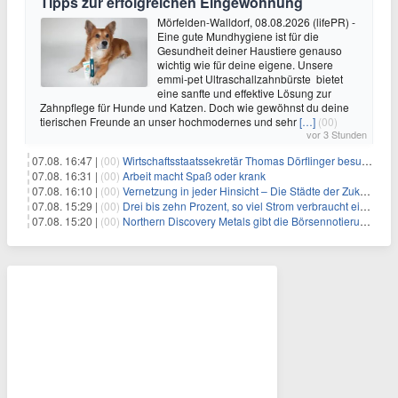
Tipps zur erfolgreichen Eingewöhnung
Mörfelden-Walldorf, 08.08.2026 (lifePR) -
Eine gute Mundhygiene ist für die
Gesundheit deiner Haustiere genauso
wichtig wie für deine eigene. Unsere
emmi-pet Ultraschallzahnbürste bietet
eine sanfte und effektive Lösung zur
Zahnpflege für Hunde und Katzen. Doch wie gewöhnst du deine
tierischen Freunde an unser hochmodernes und sehr
[…]
(00)
vor 3 Stunden
07.08. 16:47 |
(00)
Wirtschaftsstaatssekretär Thomas Dörflinger besucht Handwerksbetrieb im Kammerbezirk Freiburg
07.08. 16:31 |
(00)
Arbeit macht Spaß oder krank
07.08. 16:10 |
(00)
Vernetzung in jeder Hinsicht – Die Städte der Zukunft sind grün-blau
07.08. 15:29 |
(00)
Drei bis zehn Prozent, so viel Strom verbraucht ein Aufzug im Gebäude
07.08. 15:20 |
(00)
Northern Discovery Metals gibt die Börsennotierung an der Frankfurter Wertpapierbörse bekannt