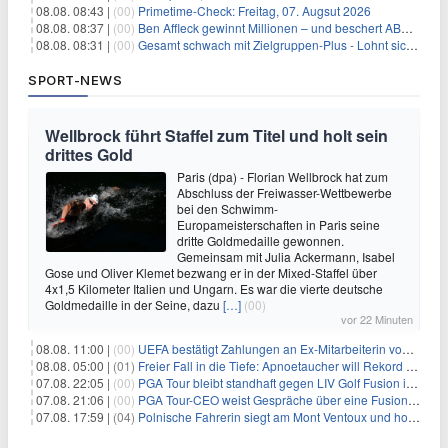
08.08. 08:43 |
(00)
Primetime-Check: Freitag, 07. Augsut 2026
08.08. 08:37 |
(00)
Ben Affleck gewinnt Millionen – und beschert ABC Top-Quoten
08.08. 08:31 |
(00)
Gesamt schwach mit Zielgruppen-Plus - Lohnt sich First Dates Hotel doch?
SPORT-NEWS
Wellbrock führt Staffel zum Titel und holt sein
drittes Gold
Paris (dpa) - Florian Wellbrock hat zum
Abschluss der Freiwasser-Wettbewerbe
bei den Schwimm-
Europameisterschaften in Paris seine
dritte Goldmedaille gewonnen.
Gemeinsam mit Julia Ackermann, Isabel
Gose und Oliver Klemet bezwang er in der Mixed-Staffel über
4x1,5 Kilometer Italien und Ungarn. Es war die vierte deutsche
Goldmedaille in der Seine, dazu
[…]
(00)
vor 22 Minuten
08.08. 11:00 |
(00)
UEFA bestätigt Zahlungen an Ex-Mitarbeiterin von Infantino
08.08. 05:00 |
(01)
Freier Fall in die Tiefe: Apnoetaucher will Rekord brechen
07.08. 22:05 |
(00)
PGA Tour bleibt standhaft gegen LIV Golf Fusion in einem sich wandelnden Sportumfeld
07.08. 21:06 |
(00)
PGA Tour-CEO weist Gespräche über eine Fusion mit LIV Golf zurück und bekräftigt die Wettbewerbslandschaft
07.08. 17:59 |
(04)
Polnische Fahrerin siegt am Mont Ventoux und holt Tour-Gelb