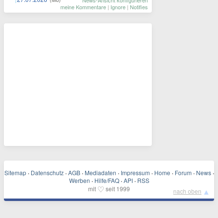
News-Ansicht konfigurieren
meine Kommentare
|
Ignore
|
Notifies
Sitemap
·
Datenschutz
·
AGB
·
Mediadaten
·
Impressum
·
Home
·
Forum
·
News
·
Werben
·
Hilfe/FAQ
·
API
·
RSS
♡
mit
seit 1999
▲
nach oben