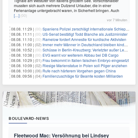
Tignale am Westufer von Italiens größtem See. Vorsichtshalber
mussten sich auch mehrere Dutzend Urlauber, die in einer
Ferienanlage untergebracht waren, in Sicherheit bringen. Auch
[…]
(00)
vor 7 Minuten
08.08. 11:29 |
(00)
Spaniens Polizei zerschlägt internationale Schlepperbande
08.08. 11:11 |
(00)
US-Senat bestätigt Todd Blanche als Justizminister
08.08. 11:10 |
(00)
Ramelow fordert Amnestie für kurdische Aktivisten
08.08. 11:00 |
(02)
Immer mehr Männer in Deutschland bleiben kinderlos
08.08. 10:52 |
(00)
Schüsse in Berlin-Kreuzberg: Verletzter außer Lebensgefahr
08.08. 10:38 |
(00)
EVG warnt vor weiterem Abbau bei DB Cargo
08.08. 10:29 |
(01)
Frau bekommt in Italien falschen Embryo eingesetzt
08.08. 10:09 |
(02)
Riesige Marienstatue in Polen soll Pilger anziehen
08.08. 10:00 |
(06)
Rufe nach härterem Vorgehen gegen China
08.08. 09:56 |
(04)
Familienzuschläge für Beamte kosten Milliarden
BOULEVARD-NEWS
Fleetwood Mac: Versöhnung bei Lindsey