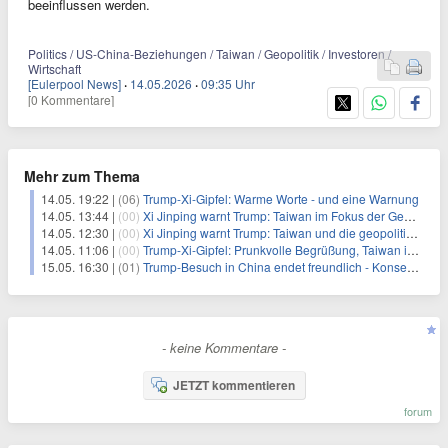
beeinflussen werden.
Politics / US-China-Beziehungen / Taiwan / Geopolitik / Investoren /
Wirtschaft
[Eulerpool News]
·
14.05.2026
·
09:35 Uhr
[0 Kommentare]
Mehr zum Thema
14.05. 19:22 |
(06)
Trump-Xi-Gipfel: Warme Worte - und eine Warnung
14.05. 13:44 |
(00)
Xi Jinping warnt Trump: Taiwan im Fokus der Gespräche
14.05. 12:30 |
(00)
Xi Jinping warnt Trump: Taiwan und die geopolitischen Spannungen zwischen den USA und China
14.05. 11:06 |
(00)
Trump-Xi-Gipfel: Prunkvolle Begrüßung, Taiwan im Fokus
15.05. 16:30 |
(01)
Trump-Besuch in China endet freundlich - Konsequenzen aber unklar
- keine Kommentare -
JETZT kommentieren
forum