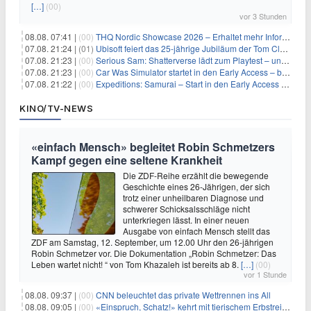
[…]
(00)
vor 3 Stunden
08.08. 07:41 |
(00)
THQ Nordic Showcase 2026 – Erhaltet mehr Informationen
07.08. 21:24 |
(01)
Ubisoft feiert das 25-jährige Jubiläum der Tom Clancy’s Ghost Recon-Reihe
07.08. 21:23 |
(00)
Serious Sam: Shatterverse lädt zum Playtest – und erscheint schon bald!
07.08. 21:23 |
(00)
Car Was Simulator startet in den Early Access – bald gehts los!
07.08. 21:22 |
(00)
Expeditions: Samurai – Start in den Early Access ab heute im feudalen Japan
KINO/TV-NEWS
«einfach Mensch» begleitet Robin Schmetzers
Kampf gegen eine seltene Krankheit
Die ZDF-Reihe erzählt die bewegende
Geschichte eines 26-Jährigen, der sich
trotz einer unheilbaren Diagnose und
schwerer Schicksalsschläge nicht
unterkriegen lässt. In einer neuen
Ausgabe von einfach Mensch stellt das
ZDF am Samstag, 12. September, um 12.00 Uhr den 26-jährigen
Robin Schmetzer vor. Die Dokumentation „Robin Schmetzer: Das
Leben wartet nicht! “ von Tom Khazaleh ist bereits ab 8.
[…]
(00)
vor 1 Stunde
08.08. 09:37 |
(00)
CNN beleuchtet das private Wettrennen ins All
08.08. 09:05 |
(00)
«Einspruch, Schatz!» kehrt mit tierischem Erbstreit zurück