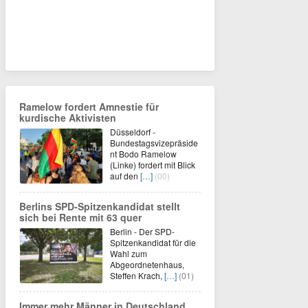
Ramelow fordert Amnestie für
kurdische Aktivisten
Düsseldorf -
Bundestagsvizepräside
nt Bodo Ramelow
(Linke) fordert mit Blick
auf den
[…]
(00)
Berlins SPD-Spitzenkandidat stellt
sich bei Rente mit 63 quer
Berlin - Der SPD-
Spitzenkandidat für die
Wahl zum
Abgeordnetenhaus,
Steffen Krach,
[…]
(01)
Immer mehr Männer in Deutschland