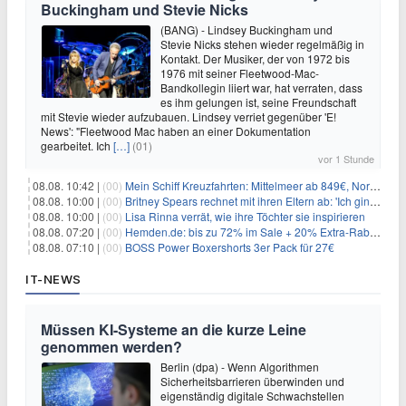
Buckingham und Stevie Nicks
(BANG) - Lindsey Buckingham und
Stevie Nicks stehen wieder regelmäßig in
Kontakt. Der Musiker, der von 1972 bis
1976 mit seiner Fleetwood-Mac-
Bandkollegin liiert war, hat verraten, dass
es ihm gelungen ist, seine Freundschaft
mit Stevie wieder aufzubauen. Lindsey verriet gegenüber 'E!
News': "Fleetwood Mac haben an einer Dokumentation
gearbeitet. Ich
[…]
(01)
vor 1 Stunde
08.08. 10:42 |
(00)
Mein Schiff Kreuzfahrten: Mittelmeer ab 849€, Norwegen ab 999€ p.P.
08.08. 10:00 |
(00)
Britney Spears rechnet mit ihren Eltern ab: 'Ich ging zwei Monate lang auf die Knie und weinte'
08.08. 10:00 |
(00)
Lisa Rinna verrät, wie ihre Töchter sie inspirieren
08.08. 07:20 |
(00)
Hemden.de: bis zu 72% im Sale + 20% Extra-Rabatt dank Gutschein
08.08. 07:10 |
(00)
BOSS Power Boxershorts 3er Pack für 27€
IT-NEWS
Müssen KI-Systeme an die kurze Leine
genommen werden?
Berlin (dpa) - Wenn Algorithmen
Sicherheitsbarrieren überwinden und
eigenständig digitale Schwachstellen