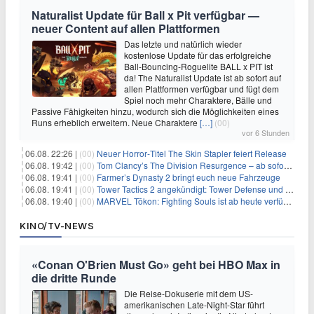
Naturalist Update für Ball x Pit verfügbar —
neuer Content auf allen Plattformen
Das letzte und natürlich wieder
kostenlose Update für das erfolgreiche
Ball-Bouncing-Roguelite BALL x PIT ist
da! The Naturalist Update ist ab sofort auf
allen Plattformen verfügbar und fügt dem
Spiel noch mehr Charaktere, Bälle und
Passive Fähigkeiten hinzu, wodurch sich die Möglichkeiten eines
Runs erheblich erweitern. Neue Charaktere
[…]
(00)
vor 6 Stunden
06.08. 22:26 |
(00)
Neuer Horror‑Titel The Skin Stapler feiert Release
06.08. 19:42 |
(00)
Tom Clancy’s The Division Resurgence – ab sofort für euch verfügbar
06.08. 19:41 |
(00)
Farmer’s Dynasty 2 bringt euch neue Fahrzeuge
06.08. 19:41 |
(00)
Tower Tactics 2 angekündigt: Tower Defense und Deckbuilding Kombo kehrt zurück
06.08. 19:40 |
(00)
MARVEL Tōkon: Fighting Souls ist ab heute verfügbar
KINO/TV-NEWS
«Conan O'Brien Must Go» geht bei HBO Max in
die dritte Runde
Die Reise-Dokuserie mit dem US-
amerikanischen Late-Night-Star führt