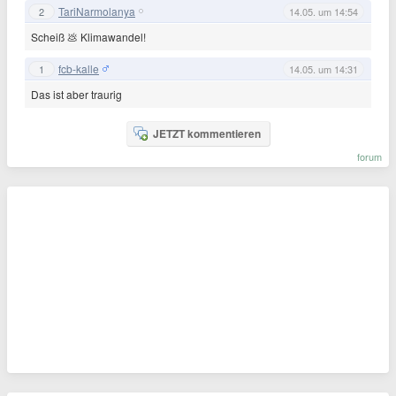
TariNarmolanya
2
14.05. um 14:54
Scheiß 💩 Klimawandel!
fcb-kalle
1
14.05. um 14:31
Das ist aber traurig
JETZT kommentieren
forum