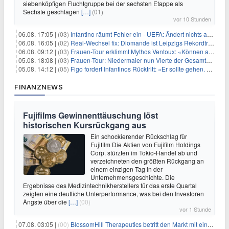
siebenköpfigen Fluchtgruppe bei der sechsten Etappe als
Sechste geschlagen
[…]
(01)
vor 10 Stunden
06.08. 17:05 |
(03)
Infantino räumt Fehler ein - UEFA: Ändert nichts an Boykott
06.08. 16:05 |
(02)
Real-Wechsel fix: Diomande ist Leipzigs Rekordtransfer
06.08. 09:12 |
(03)
Frauen-Tour erklimmt Mythos Ventoux: «Können alles schaffen»
05.08. 18:08 |
(03)
Frauen-Tour: Niedermaier nun Vierte der Gesamtwertung
05.08. 14:12 |
(05)
Figo fordert Infantinos Rücktritt: «Er sollte gehen. Jetzt»
FINANZNEWS
Fujifilms Gewinnenttäuschung löst
historischen Kursrückgang aus
Ein schockierender Rückschlag für
Fujifilm Die Aktien von Fujifilm Holdings
Corp. stürzten im Tokio-Handel ab und
verzeichneten den größten Rückgang an
einem einzigen Tag in der
Unternehmensgeschichte. Die
Ergebnisse des Medizintechnikherstellers für das erste Quartal
zeigten eine deutliche Unterperformance, was bei den Investoren
Ängste über die
[…]
(00)
vor 1 Stunde
07.08. 03:05 |
(00)
BlossomHill Therapeutics betritt den Markt mit einem IPO-Boost von 150 Millionen Dollar