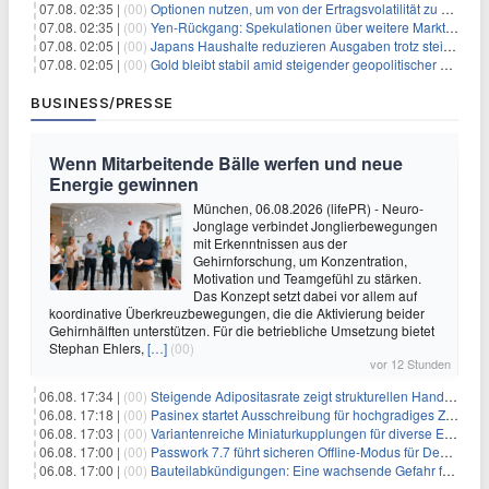
07.08. 02:35 |
(00)
Optionen nutzen, um von der Ertragsvolatilität zu profitieren
07.08. 02:35 |
(00)
Yen-Rückgang: Spekulationen über weitere Marktinterventionen nehmen zu
07.08. 02:05 |
(00)
Japans Haushalte reduzieren Ausgaben trotz steigender Löhne: Ein Warnsignal für das Wachstum
07.08. 02:05 |
(00)
Gold bleibt stabil amid steigender geopolitischer Spannungen im Persischen Golf
BUSINESS/PRESSE
Wenn Mitarbeitende Bälle werfen und neue
Energie gewinnen
München, 06.08.2026 (lifePR) - Neuro-
Jonglage verbindet Jonglierbewegungen
mit Erkenntnissen aus der
Gehirnforschung, um Konzentration,
Motivation und Teamgefühl zu stärken.
Das Konzept setzt dabei vor allem auf
koordinative Überkreuzbewegungen, die die Aktivierung beider
Gehirnhälften unterstützen. Für die betriebliche Umsetzung bietet
Stephan Ehlers,
[…]
(00)
vor 12 Stunden
06.08. 17:34 |
(00)
Steigende Adipositasrate zeigt strukturellen Handlungsbedarf bei der Ernährung schulpflichtiger Kinder
06.08. 17:18 |
(00)
Pasinex startet Ausschreibung für hochgradiges Zinksulfidkonzentrat mit Germanium- und Silbergehalten und stellt ein Betriebsupdate bereit
06.08. 17:03 |
(00)
Variantenreiche Miniaturkupplungen für diverse Einsatzbereiche
06.08. 17:00 |
(00)
Passwork 7.7 führt sicheren Offline-Modus für Desktop- und Mobile-Apps ein
06.08. 17:00 |
(00)
Bauteilabkündigungen: Eine wachsende Gefahr für industrielle Elektroniksysteme