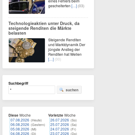
eines Fehlers beim
gescheiterten
[…]
(03)
Technologieaktien unter Druck, da
steigende Renditen die Märkte
belasten
Steigende Renditen
und Marktdynamik Der
jüngste Anstieg der
Renditen hat Wellen
[…]
(00)
Suchbegriff
suchen
Diese
Woche
Vorletzte
Woche
07.08.2026
26.07.2026
(Heute)
(So)
06.08.2026
25.07.2026
(Gestern)
(Sa)
05.08.2026
24.07.2026
(Mi)
(Fr)
04.08.2026
23.07.2026
(Di)
(Do)