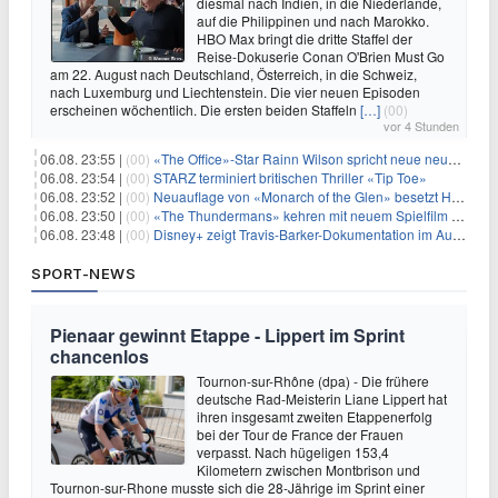
diesmal nach Indien, in die Niederlande,
auf die Philippinen und nach Marokko.
HBO Max bringt die dritte Staffel der
Reise-Dokuserie Conan O'Brien Must Go
am 22. August nach Deutschland, Österreich, in die Schweiz,
nach Luxemburg und Liechtenstein. Die vier neuen Episoden
erscheinen wöchentlich. Die ersten beiden Staffeln
[…]
(00)
vor 4 Stunden
06.08. 23:55 |
(00)
«The Office»-Star Rainn Wilson spricht neue neuseeländische Serie «Settling»
06.08. 23:54 |
(00)
STARZ terminiert britischen Thriller «Tip Toe»
06.08. 23:52 |
(00)
Neuauflage von «Monarch of the Glen» besetzt Hauptrollen
06.08. 23:50 |
(00)
«The Thundermans» kehren mit neuem Spielfilm zurück
06.08. 23:48 |
(00)
Disney+ zeigt Travis-Barker-Dokumentation im August
SPORT-NEWS
Pienaar gewinnt Etappe - Lippert im Sprint
chancenlos
Tournon-sur-Rhône (dpa) - Die frühere
deutsche Rad-Meisterin Liane Lippert hat
ihren insgesamt zweiten Etappenerfolg
bei der Tour de France der Frauen
verpasst. Nach hügeligen 153,4
Kilometern zwischen Montbrison und
Tournon-sur-Rhone musste sich die 28-Jährige im Sprint einer