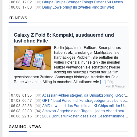
06.08. 17:02 |
(00)
Chupa Chups Stranger Things Eimer 150 Lutscher für 21,95€
06.08. 17:00 |
(00)
Daisy Lowe bringt ihr zweites Kind zur Welt
IT-NEWS
Galaxy Z Fold 8: Kompakt, ausdauernd und
fast ohne Falte
Berlin (dpa/tmn) - Faltbare Smartphones
haben trotz jahrelanger Marktpräsenz ein
hartnäckiges Problem: Sie entfalten ihr
volles Potenzial nur selten - die meisten
Nutzer verwenden sie schätzungsweise
achtzig bis neunzig Prozent der Zeit im
geschlossenen Zustand. Samsungs bisherige Modelle der Fold-
Reihe wirkten im Alltag in manchen Situationen wie
[…]
(00)
vor 8 Minuten
07.08. 01:35 |
(00)
Atlassian-Aktien steigen, da Umsatzsprung KI-Sorgen dämpft
07.08. 00:47 |
(00)
GPT-4 baut Persönlichkeitsfragebögen aus beliebigen Texten und sagt Antworten voraus
06.08. 22:36 |
(00)
AMD erweitert das Portfolio an KI-Chips mit der Übernahme von Taalas
06.08. 22:30 |
(04)
Amazon-Angebote des Tages – jeden Abend neue Deals zum Stöbern
06.08. 22:15 |
(01)
200€ Bonus für kostenloses Tide Geschäftskundenkonto
GAMING-NEWS