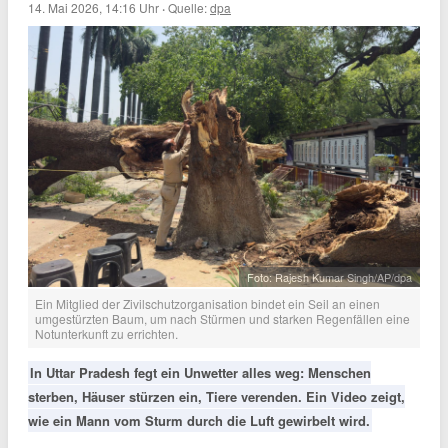
14. Mai 2026, 14:16 Uhr
·
Quelle:
dpa
Foto: Rajesh Kumar Singh/AP/dpa
Ein Mitglied der Zivilschutzorganisation bindet ein Seil an einen
umgestürzten Baum, um nach Stürmen und starken Regenfällen eine
Notunterkunft zu errichten.
In Uttar Pradesh fegt ein Unwetter alles weg: Menschen
sterben, Häuser stürzen ein, Tiere verenden. Ein Video zeigt,
wie ein Mann vom Sturm durch die Luft gewirbelt wird.