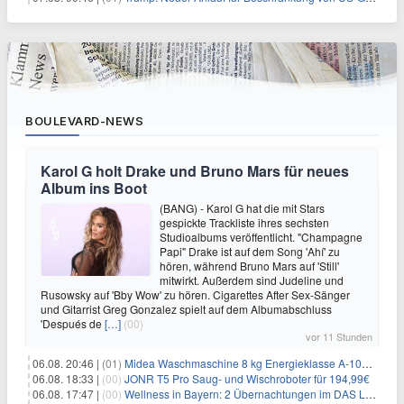
BOULEVARD-NEWS
Karol G holt Drake und Bruno Mars für neues
Album ins Boot
(BANG) - Karol G hat die mit Stars
gespickte Trackliste ihres sechsten
Studioalbums veröffentlicht. "Champagne
Papi" Drake ist auf dem Song 'Ahí' zu
hören, während Bruno Mars auf 'Still'
mitwirkt. Außerdem sind Judeline und
Rusowsky auf 'Bby Wow' zu hören. Cigarettes After Sex-Sänger
und Gitarrist Greg Gonzalez spielt auf dem Albumabschluss
'Después de
[…]
(00)
vor 11 Stunden
06.08. 20:46 |
(01)
Midea Waschmaschine 8 kg Energieklasse A-10% 1400 U/Min für 289,97€
06.08. 18:33 |
(00)
JONR T5 Pro Saug- und Wischroboter für 194,99€
06.08. 17:47 |
(00)
Wellness in Bayern: 2 Übernachtungen im DAS LUDWIG Sports Resort inkl. HP + Wellness ab 174€ p.P.