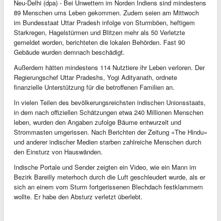
Neu-Delhi (dpa) - Bei Unwettern im Norden Indiens sind mindestens
89 Menschen ums Leben gekommen. Zudem seien am Mittwoch
im Bundesstaat Uttar Pradesh infolge von Sturmböen, heftigem
Starkregen, Hagelstürmen und Blitzen mehr als 50 Verletzte
gemeldet worden, berichteten die lokalen Behörden. Fast 90
Gebäude wurden demnach beschädigt.
Außerdem hätten mindestens 114 Nutztiere ihr Leben verloren. Der
Regierungschef Uttar Pradeshs, Yogi Adityanath, ordnete
finanzielle Unterstützung für die betroffenen Familien an.
In vielen Teilen des bevölkerungsreichsten indischen Unionsstaats,
in dem nach offiziellen Schätzungen etwa 240 Millionen Menschen
leben, wurden den Angaben zufolge Bäume entwurzelt und
Strommasten umgerissen. Nach Berichten der Zeitung «The Hindu»
und anderer indischer Medien starben zahlreiche Menschen durch
den Einsturz von Hauswänden.
Indische Portale und Sender zeigten ein Video, wie ein Mann im
Bezirk Bareilly meterhoch durch die Luft geschleudert wurde, als er
sich an einem vom Sturm fortgerissenen Blechdach festklammern
wollte. Er habe den Absturz verletzt überlebt.