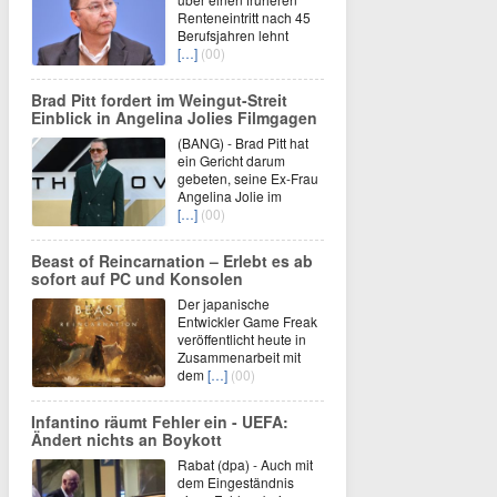
Renteneintritt nach 45
Berufsjahren lehnt
[…]
(00)
Brad Pitt fordert im Weingut-Streit
Einblick in Angelina Jolies Filmgagen
(BANG) - Brad Pitt hat
ein Gericht darum
gebeten, seine Ex-Frau
Angelina Jolie im
[…]
(00)
Beast of Reincarnation – Erlebt es ab
sofort auf PC und Konsolen
Der japanische
Entwickler Game Freak
veröffentlicht heute in
Zusammenarbeit mit
dem
[…]
(00)
Infantino räumt Fehler ein - UEFA:
Ändert nichts an Boykott
Rabat (dpa) - Auch mit
dem Eingeständnis