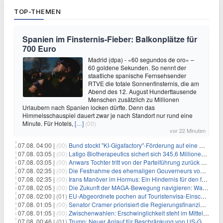
TOP-THEMEN
Spanien im Finsternis-Fieber: Balkonplätze für
700 Euro
Madrid (dpa) - «60 segundos de oro» –
60 goldene Sekunden. So nennt der
staatliche spanische Fernsehsender
RTVE die totale Sonnenfinsternis, die am
Abend des 12. August Hunderttausende
Menschen zusätzlich zu Millionen
Urlaubern nach Spanien locken dürfte. Denn das
Himmelsschauspiel dauert zwar je nach Standort nur rund eine
Minute. Für Hotels,
[…]
(00)
vor 22 Minuten
07.08. 04:00 |
(00)
Bund stockt "KI-Gigafactory"-Förderung auf eine Milliarde Euro auf
07.08. 03:05 |
(00)
Latigo Biotherapeutics sichert sich 345,6 Millionen Dollar in einer erhöhten IPO und ebnet den Weg für nicht-opioide Schmerztherapie
07.08. 03:05 |
(00)
Anwars Tochter tritt von der Parteiführung zurück und hebt politische Turbulenzen hervor
07.08. 02:35 |
(00)
Die Festnahme des ehemaligen Gouverneurs von Mexiko hebt die anhaltenden Herausforderungen in der Governance und im Geschäftsumfeld hervor
07.08. 02:35 |
(00)
Irans Manöver im Hormus: Ein Hindernis für den freien Handel und das Investorenvertrauen
07.08. 02:05 |
(00)
Die Zukunft der MAGA-Bewegung navigieren: Was steht für Investoren auf dem Spiel?
07.08. 02:00 |
(01)
EU-Abgeordnete pochen auf Touristenvisa-Einschränkungen für Russen
07.08. 01:05 |
(00)
Senator Cramer priorisiert die Regierungsfinanzierung angesichts des bevorstehenden Ferienbeginns
07.08. 01:05 |
(00)
Zwischenwahlen: Erschwinglichkeit steht im Mittelpunkt, während die Demokraten auf die Mehrheit im Repräsentantenhaus zielen
07.08. 00:46 |
(01)
Trump: Neuer Anlauf für Beschränkung von US-Geburtsrecht