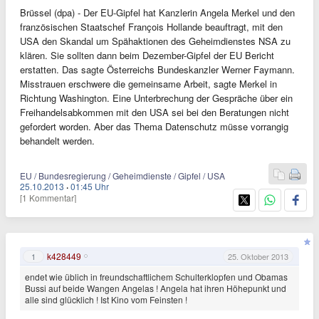
Brüssel (dpa) - Der EU-Gipfel hat Kanzlerin Angela Merkel und den
französischen Staatschef François Hollande beauftragt, mit den
USA den Skandal um Spähaktionen des Geheimdienstes NSA zu
klären. Sie sollten dann beim Dezember-Gipfel der EU Bericht
erstatten. Das sagte Österreichs Bundeskanzler Werner Faymann.
Misstrauen erschwere die gemeinsame Arbeit, sagte Merkel in
Richtung Washington. Eine Unterbrechung der Gespräche über ein
Freihandelsabkommen mit den USA sei bei den Beratungen nicht
gefordert worden. Aber das Thema Datenschutz müsse vorrangig
behandelt werden.
EU / Bundesregierung / Geheimdienste / Gipfel / USA
25.10.2013
·
01:45 Uhr
[1 Kommentar]
k428449
1
25. Oktober 2013
endet wie üblich in freundschaftlichem Schulterklopfen und Obamas
Bussi auf beide Wangen Angelas ! Angela hat ihren Höhepunkt und
alle sind glücklich ! Ist Kino vom Feinsten !