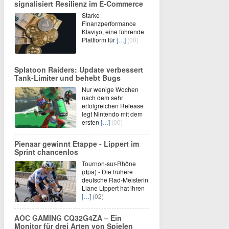
signalisiert Resilienz im E-Commerce
Starke
Finanzperformance
Klaviyo, eine führende
Plattform für
[…]
(00)
Splatoon Raiders: Update verbessert
Tank-Limiter und behebt Bugs
Nur wenige Wochen
nach dem sehr
erfolgreichen Release
legt Nintendo mit dem
ersten
[…]
(00)
Pienaar gewinnt Etappe - Lippert im
Sprint chancenlos
Tournon-sur-Rhône
(dpa) - Die frühere
deutsche Rad-Meisterin
Liane Lippert hat ihren
[…]
(02)
AOC GAMING CQ32G4ZA – Ein
Monitor für drei Arten von Spielen