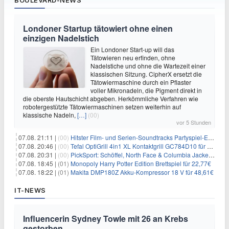
BOULEVARD-NEWS
Londoner Startup tätowiert ohne einen
einzigen Nadelstich
Ein Londoner Start-up will das
Tätowieren neu erfinden, ohne
Nadelstiche und ohne die Wartezeit einer
klassischen Sitzung. CipherX ersetzt die
Tätowiermaschine durch ein Pflaster
voller Mikronadeln, die Pigment direkt in
die oberste Hautschicht abgeben. Herkömmliche Verfahren wie
robotergestützte Tätowiermaschinen setzen weiterhin auf
klassische Nadeln,
[…]
(00)
vor 5 Stunden
07.08. 21:11 |
(00)
Hitster Film- und Serien-Soundtracks Partyspiel-Erweiterung für 6,99€
07.08. 20:46 |
(00)
Tefal OptiGrill 4in1 XL Kontaktgrill GC784D10 für 239,99€
07.08. 20:31 |
(00)
PickSport: Schöffel, North Face & Columbia Jacken ab 39,60€
07.08. 18:45 |
(01)
Monopoly Harry Potter Edition Brettspiel für 22,77€
07.08. 18:22 |
(01)
Makita DMP180Z Akku-Kompressor 18 V für 48,61€
IT-NEWS
Influencerin Sydney Towle mit 26 an Krebs
gestorben