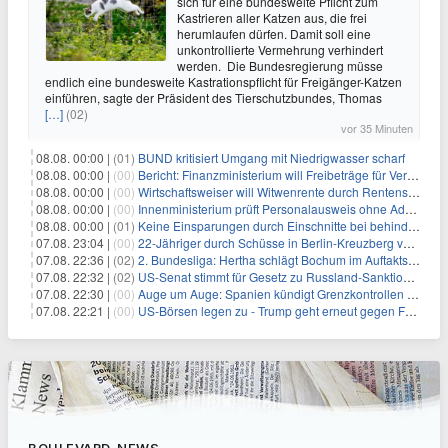
sich für eine bundesweite Pflicht zum
Kastrieren aller Katzen aus, die frei
herumlaufen dürfen. Damit soll eine
unkontrollierte Vermehrung verhindert
werden. Die Bundesregierung müsse
endlich eine bundesweite Kastrationspflicht für Freigänger-Katzen
einführen, sagte der Präsident des Tierschutzbundes, Thomas
[…]
(02)
vor 35 Minuten
08.08. 00:00 |
(01)
BUND kritisiert Umgang mit Niedrigwasser scharf
08.08. 00:00 |
(00)
Bericht: Finanzministerium will Freibeträge für Vereine senken
08.08. 00:00 |
(00)
Wirtschaftsweiser will Witwenrente durch Rentensplitting ersetzen
08.08. 00:00 |
(00)
Innenministerium prüft Personalausweis ohne Adresse
08.08. 00:00 |
(01)
Keine Einsparungen durch Einschnitte bei behinderten Kindern
07.08. 23:04 |
(00)
22-Jähriger durch Schüsse in Berlin-Kreuzberg verletzt
07.08. 22:36 |
(02)
2. Bundesliga: Hertha schlägt Bochum im Auftaktspiel
07.08. 22:32 |
(02)
US-Senat stimmt für Gesetz zu Russland-Sanktionen
07.08. 22:30 |
(00)
Auge um Auge: Spanien kündigt Grenzkontrollen zu Italien an
07.08. 22:21 |
(00)
US-Börsen legen zu - Trump geht erneut gegen Fed-Gouverneurin vor