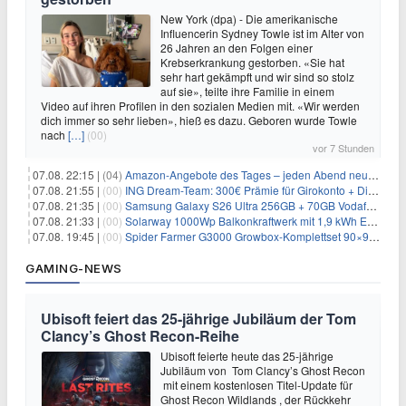
New York (dpa) - Die amerikanische
Influencerin Sydney Towle ist im Alter von
26 Jahren an den Folgen einer
Krebserkrankung gestorben. «Sie hat
sehr hart gekämpft und wir sind so stolz
auf sie», teilte ihre Familie in einem
Video auf ihren Profilen in den sozialen Medien mit. «Wir werden
dich immer so sehr lieben», hieß es dazu. Geboren wurde Towle
nach
[…]
(00)
vor 7 Stunden
07.08. 22:15 |
(04)
Amazon-Angebote des Tages – jeden Abend neue Deals zum Stöbern
07.08. 21:55 |
(00)
ING Dream-Team: 300€ Prämie für Girokonto + Direkt-Depot
07.08. 21:35 |
(00)
Samsung Galaxy S26 Ultra 256GB + 70GB Vodafone-Netz für 34,99€/Monat (effektiv 4,74€/Monat)
07.08. 21:33 |
(00)
Solarway 1000Wp Balkonkraftwerk mit 1,9 kWh EcoFlow-Speicher für 719€ + 30€ Filial-Gutschein
07.08. 19:45 |
(00)
Spider Farmer G3000 Growbox-Komplettset 90×90×180 cm für 379,99€
GAMING-NEWS
Ubisoft feiert das 25-jährige Jubiläum der Tom
Clancy’s Ghost Recon-Reihe
Ubisoft feierte heute das 25-jährige
Jubiläum von Tom Clancy’s Ghost Recon
mit einem kostenlosen Titel-Update für
Ghost Recon Wildlands , der Rückkehr