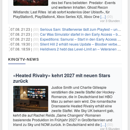
des bei Fans beliebten Predator -Events
und weiteren Inhalten. Ghost Recon
Wildlands: Last Rites ist ab sofort kostenlos über Ubisoft+, für
PlayStation5, PlayStation4, Xbox Series X|S, Xbox One
[…]
(00)
vor 3 Stunden
07.08. 21:23 |
(00)
Serious Sam: Shatterverse lädt zum Playtest – und erscheint schon bald!
07.08. 21:23 |
(00)
Car Was Simulator startet in den Early Access – bald gehts los!
07.08. 21:22 |
(00)
Expeditions: Samurai – Start in den Early Access ab heute im feudalen Japan
07.08. 19:30 |
(00)
Silent Hill 2 erhält neues Update – Bloober verbessert Grafik und Performance
07.08. 18:59 |
(00)
Helldivers 2 hebt das Level-Limit an – Veteranen können endlich weiter aufsteigen
KINO/TV-NEWS
«Heated Rivalry» kehrt 2027 mit neuen Stars
zurück
Justice Smith und Charlie Gillespie
verstärken die zweite Staffel der Hockey-
Romanze, die in Deutschland bei HBO
Max zu sehen sein wird. Die romantische
Dramaserie Heated Rivalry erhält eine
zweite Staffel. Wie Sky UK bekannt gab,
kehrt die auf Rachel Reids „Game Changers“-Romanen
basierende Produktion im Frühjahr 2027 in Großbritannien und
Irland zu Sky und NOW zurück. In Deutschland wird die
[…]
(00)
vor 5 Stunden