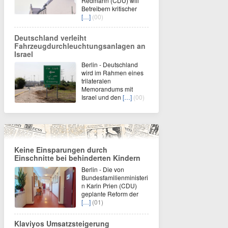
Redmann (CDU) will
Betreibern kritischer
[…]
(00)
Deutschland verleiht
Fahrzeugdurchleuchtungsanlagen an
Israel
Berlin - Deutschland
wird im Rahmen eines
trilateralen
Memorandums mit
Israel und den
[…]
(00)
Keine Einsparungen durch
Einschnitte bei behinderten Kindern
Berlin - Die von
Bundesfamilienministeri
n Karin Prien (CDU)
geplante Reform der
[…]
(01)
Klaviyos Umsatzsteigerung