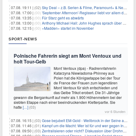
07.08. 19:11 |
(02)
Sky Deal – z.B. Serien & Filme, Paramount+ & Netflix für 19,99€/Monat
07.08. 17:00 |
(00)
'September Afternoon'-Regisseur liebt vor allem die 'Banalität' in seinen Filmen
07.08. 13:35 |
(00)
Für Starz geht es abwärts
07.08. 13:00 |
(00)
Anthony Michael Hall: John Hughes sprach über eine Fortsetzung von 'The Breakfast Club'
07.08. 12:15 |
(00)
«Madden» startet im November
SPORT-NEWS
Polnische Fahrerin siegt am Mont Ventoux und
holt Tour-Gelb
Mont Ventoux (dpa) - Radrennfahrerin
Katarzyna Niewiadoma-Phinney aus
Polen hat die Königsetappe bei der Tour
de France der Frauen zum legendären
Mont Ventoux für sich entschieden und
das Gelbe Trikot erobert. Die 31-Jährige
gewann die Bergankunft auf mehr als 1.900 Höhenmetern bei der
siebten Etappe nach einer beeindruckenden Kletterpartie. Sie
hatte
[…]
(03)
vor 6 Stunden
07.08. 16:15 |
(03)
Gose bejubelt EM-Gold - Wellbrock in der Seine ausgebremst
07.08. 11:46 |
(01)
Kampf um die Macht: Wer ist für und wer gegen Infantino?
07.08. 09:50 |
(03)
Zentralisieren oder nicht? Diskussion über Drohnenabwehr
06.08. 18:00 |
(02)
Pienaar gewinnt Etappe - Lippert im Sprint chancenlos