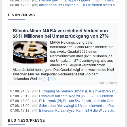
06.08. 17:05 |
(08)
Infantino räumt Fehler ein - UEFA: Ändert nichts an Boykott
FINANZNEWS
Bitcoin-Miner MARA verzeichnet Verlust von
$611 Millionen bei Umsatzrückgang von 27%
MARA Holdings, der größte
börsennotierte Bitcoin-Miner, meldete für
das zweite Quartal 2026 einen
Nettoverlust von über $611 Millionen, da
der Umsatz um 27% zurückging, wie aus
einem am 6. August veröffentlichten
Aktionärsbrief hervorgeht. Das Quartal zeigt eine wachsende Kluft
zwischen MARAs steigender Rechenkapazität und dem
sinkenden Wert der
[…]
(00)
vor 1 Stunde
07.08. 21:59 |
(00)
Rückgang bei kleinen Bitcoin (BTC) Investoren erreicht Höchststand seit Dezember 2024
07.08. 20:12 |
(00)
Ethereum auf dem Weg zu $5.000? ETH erobert wichtige Marke zurück, während Institutionen weiter akkumulieren
07.08. 18:39 |
(00)
Pi Network (PI) fällt um 5% täglich, doch die Community bleibt optimistisch
07.08. 18:00 |
(00)
Schwacher Yen zwingt USA zur Intervention: Das größte Risiko seit 15 Jahren
07.08. 17:13 |
(00)
Ethereum-Kursanalyse: Kann ETH die Widerstände der gleitenden Durchschnitte überwinden?
BUSINESS/PRESSE