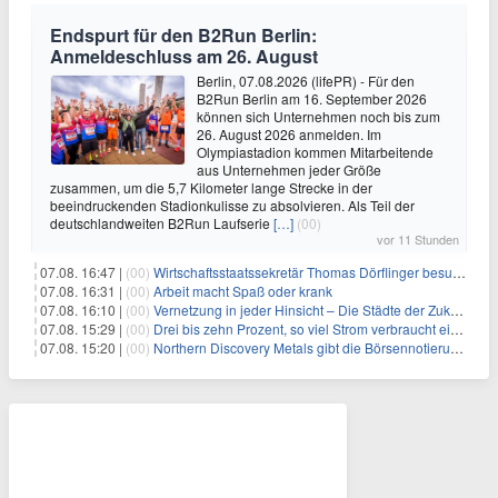
Endspurt für den B2Run Berlin:
Anmeldeschluss am 26. August
Berlin, 07.08.2026 (lifePR) - Für den
B2Run Berlin am 16. September 2026
können sich Unternehmen noch bis zum
26. August 2026 anmelden. Im
Olympiastadion kommen Mitarbeitende
aus Unternehmen jeder Größe
zusammen, um die 5,7 Kilometer lange Strecke in der
beeindruckenden Stadionkulisse zu absolvieren. Als Teil der
deutschlandweiten B2Run Laufserie
[…]
(00)
vor 11 Stunden
07.08. 16:47 |
(00)
Wirtschaftsstaatssekretär Thomas Dörflinger besucht Handwerksbetrieb im Kammerbezirk Freiburg
07.08. 16:31 |
(00)
Arbeit macht Spaß oder krank
07.08. 16:10 |
(00)
Vernetzung in jeder Hinsicht – Die Städte der Zukunft sind grün-blau
07.08. 15:29 |
(00)
Drei bis zehn Prozent, so viel Strom verbraucht ein Aufzug im Gebäude
07.08. 15:20 |
(00)
Northern Discovery Metals gibt die Börsennotierung an der Frankfurter Wertpapierbörse bekannt