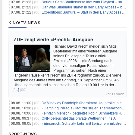
07.08. 21:23 |
(00)
Serious Sam: Shatterverse lädt zum Playtest – und erscheint schon bald!
07.08. 21:23 |
(00)
Car Was Simulator startet in den Early Access – bald gehts los!
07.08. 21:22 |
(00)
Expeditions: Samurai – Start in den Early Access ab heute im feudalen Japan
KINO/TV-NEWS
ZDF zeigt vierte «Precht»-Ausgabe
Richard David Precht meldet sich Mitte
September mit einer weiteren Ausgabe
seines Philosophie-Talks zurück.
Erstmals 2026 ist die Sendung nach
einer viermonatigen Pause wieder im
Programm zu sehen. Nach einer
längeren Pause kehrt Precht ins ZDF-Programm zurück. Die vierte
Ausgabe des Jahres wird am Sonntag, 13. September, um 23.45
Uhr ausgestrahlt und steht am selben Tag ab 10.00 Uhr in der
[…]
(00)
vor 1 Stunde
08.08. 11:00 |
(00)
Da'Vine Joy Randolph übernimmt Hauptrolle in starbesetzter schwarzer Komödie
08.08. 10:38 |
(00)
«Camping Paradis» lädt zur süßen Themenwoche ein
08.08. 10:06 |
(00)
«einfach Mensch» begleitet Robin Schmetzers Kampf gegen eine seltene Krankheit
08.08. 09:37 |
(00)
CNN beleuchtet das private Wettrennen ins All
08.08. 09:05 |
(00)
«Einspruch, Schatz!» kehrt mit tierischem Erbstreit zurück
SPORT-NEWS