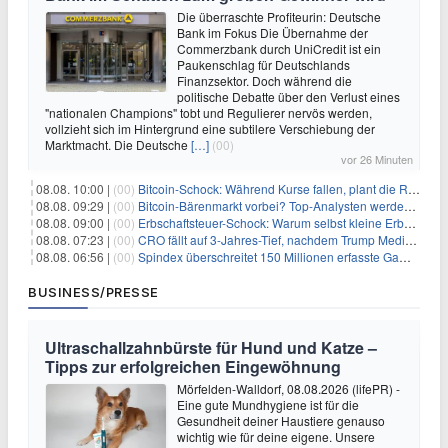
Die überraschte Profiteurin: Deutsche
Bank im Fokus Die Übernahme der
Commerzbank durch UniCredit ist ein
Paukenschlag für Deutschlands
Finanzsektor. Doch während die
politische Debatte über den Verlust eines
"nationalen Champions" tobt und Regulierer nervös werden,
vollzieht sich im Hintergrund eine subtilere Verschiebung der
Marktmacht. Die Deutsche
[…]
(00)
vor 26 Minuten
08.08. 10:00 |
(00)
Bitcoin-Schock: Während Kurse fallen, plant die Regierung die Steuer-Bombe
08.08. 09:29 |
(00)
Bitcoin-Bärenmarkt vorbei? Top-Analysten werden optimistisch, aber die Geschichte sagt etwas anderes
08.08. 09:00 |
(00)
Erbschaftsteuer-Schock: Warum selbst kleine Erbschaften den Fiskus Millionen kosten
08.08. 07:23 |
(00)
CRO fällt auf 3-Jahres-Tief, nachdem Trump Media zwei große Crypto.com-Deals storniert
08.08. 06:56 |
(00)
Spindex überschreitet 150 Millionen erfasste Gaming-Ereignisse in Echtzeit-Datenpipeline
BUSINESS/PRESSE
Ultraschallzahnbürste für Hund und Katze –
Tipps zur erfolgreichen Eingewöhnung
Mörfelden-Walldorf, 08.08.2026 (lifePR) -
Eine gute Mundhygiene ist für die
Gesundheit deiner Haustiere genauso
wichtig wie für deine eigene. Unsere