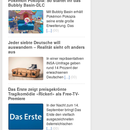
Pokémon Pokopia: So startet ihr das
Bubbly Basin-DLC
Mit Bubbly Basin erhält
Pokémon Pokopia
seine erste große
Erweiterung. Das
[…]
(00)
Jeder siebte Deutsche will
auswandern – Realität sieht oft anders
aus
In einer repräsentativen
INSA-Umfrage geben
rund 14 Prozent der
erwachsenen
Deutschen
[…]
(00)
Das Erste zeigt preisgekrönte
Tragikomödie «Rickerl» als Free-TV-
Premiere
In der Nacht zum 14.
September bringt Das
Erste den vielfach
ausgezeichneten
österreichischen
[…]
(00)