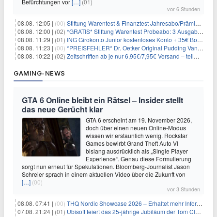
Befürchtungen vor
[…]
(01)
vor 6 Stunden
08.08. 12:05 |
(00)
Stiftung Warentest & Finanztest Jahresabo/Prämienabo für 35€ + Buchprämie
08.08. 12:00 |
(02)
*GRATIS* Stiftung Warentest Probeabo: 3 Ausgaben gratis im Wert von 25,20€
08.08. 11:29 |
(01)
ING Girokonto Junior kostenloses Konto + 35€ Bonus
08.08. 11:23 |
(00)
*PREISFEHLER* Dr. Oetker Original Pudding Vanille 22er-Pack für 2,97€
08.08. 10:22 |
(02)
Zeitschriften ab je nur 6,95€/7,95€ Versand – teilweise selbstkündigend!
GAMING-NEWS
GTA 6 Online bleibt ein Rätsel – Insider stellt
das neue Gerücht klar
GTA 6 erscheint am 19. November 2026,
doch über einen neuen Online-Modus
wissen wir erstaunlich wenig. Rockstar
Games bewirbt Grand Theft Auto VI
bislang ausdrücklich als „Single Player
Experience“. Genau diese Formulierung
sorgt nun erneut für Spekulationen. Bloomberg-Journalist Jason
Schreier sprach in einem aktuellen Video über die Zukunft von
[…]
(00)
vor 3 Stunden
08.08. 07:41 |
(00)
THQ Nordic Showcase 2026 – Erhaltet mehr Informationen
07.08. 21:24 |
(01)
Ubisoft feiert das 25-jährige Jubiläum der Tom Clancy’s Ghost Recon-Reihe