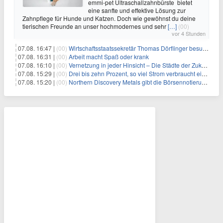
emmi-pet Ultraschallzahnbürste bietet
eine sanfte und effektive Lösung zur
Zahnpflege für Hunde und Katzen. Doch wie gewöhnst du deine
tierischen Freunde an unser hochmodernes und sehr
[…]
(00)
vor 4 Stunden
07.08. 16:47 |
(00)
Wirtschaftsstaatssekretär Thomas Dörflinger besucht Handwerksbetrieb im Kammerbezirk Freiburg
07.08. 16:31 |
(00)
Arbeit macht Spaß oder krank
07.08. 16:10 |
(00)
Vernetzung in jeder Hinsicht – Die Städte der Zukunft sind grün-blau
07.08. 15:29 |
(00)
Drei bis zehn Prozent, so viel Strom verbraucht ein Aufzug im Gebäude
07.08. 15:20 |
(00)
Northern Discovery Metals gibt die Börsennotierung an der Frankfurter Wertpapierbörse bekannt