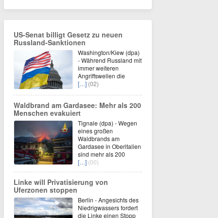
US-Senat billigt Gesetz zu neuen
Russland-Sanktionen
Washington/Kiew (dpa)
- Während Russland mit
immer weiteren
Angriffswellen die
[…]
(02)
Waldbrand am Gardasee: Mehr als 200
Menschen evakuiert
Tignale (dpa) - Wegen
eines großen
Waldbrands am
Gardasee in Oberitalien
sind mehr als 200
[…]
(00)
Linke will Privatisierung von
Uferzonen stoppen
Berlin - Angesichts des
Niedrigwassers fordert
die Linke einen Stopp