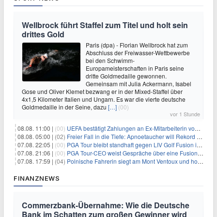
Wellbrock führt Staffel zum Titel und holt sein
drittes Gold
Paris (dpa) - Florian Wellbrock hat zum
Abschluss der Freiwasser-Wettbewerbe
bei den Schwimm-
Europameisterschaften in Paris seine
dritte Goldmedaille gewonnen.
Gemeinsam mit Julia Ackermann, Isabel
Gose und Oliver Klemet bezwang er in der Mixed-Staffel über
4x1,5 Kilometer Italien und Ungarn. Es war die vierte deutsche
Goldmedaille in der Seine, dazu
[…]
(00)
vor 1 Stunde
08.08. 11:00 |
(00)
UEFA bestätigt Zahlungen an Ex-Mitarbeiterin von Infantino
08.08. 05:00 |
(02)
Freier Fall in die Tiefe: Apnoetaucher will Rekord brechen
07.08. 22:05 |
(00)
PGA Tour bleibt standhaft gegen LIV Golf Fusion in einem sich wandelnden Sportumfeld
07.08. 21:06 |
(00)
PGA Tour-CEO weist Gespräche über eine Fusion mit LIV Golf zurück und bekräftigt die Wettbewerbslandschaft
07.08. 17:59 |
(04)
Polnische Fahrerin siegt am Mont Ventoux und holt Tour-Gelb
FINANZNEWS
Commerzbank-Übernahme: Wie die Deutsche
Bank im Schatten zum großen Gewinner wird