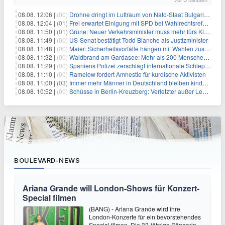
08.08. 12:06 |
(00)
Drohne dringt im Luftraum von Nato-Staat Bulgarien ein
08.08. 12:04 |
(01)
Frei erwartet Einigung mit SPD bei Wahlrechtsreform
08.08. 11:50 |
(01)
Grüne: Neuer Verkehrsminister muss mehr fürs Klima tun
08.08. 11:49 |
(00)
US-Senat bestätigt Todd Blanche als Justizminister
08.08. 11:48 |
(00)
Maier: Sicherheitsvorfälle hängen mit Wahlen zusammen
08.08. 11:32 |
(00)
Waldbrand am Gardasee: Mehr als 200 Menschen evakuiert
08.08. 11:29 |
(00)
Spaniens Polizei zerschlägt internationale Schlepperbande
08.08. 11:10 |
(00)
Ramelow fordert Amnestie für kurdische Aktivisten
08.08. 11:00 |
(03)
Immer mehr Männer in Deutschland bleiben kinderlos
08.08. 10:52 |
(00)
Schüsse in Berlin-Kreuzberg: Verletzter außer Lebensgefahr
BOULEVARD-NEWS
Ariana Grande will London-Shows für Konzert-
Special filmen
(BANG) - Ariana Grande wird ihre
London-Konzerte für ein bevorstehendes
Special filmen. Die 33-jährige Sängerin