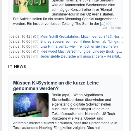
wird am kommenden Wochenende eine
zehntägige Konzertreihe ihrer 'Eternal
Sunshine'-Tour in der O2 Arena starten.
Die Auftritte sollen für ein neues Streaming-Special aufgezeichnet
werden. Ein Insider verriet der Zeitung 'The Sun' in der
[…]
(00)
vor 1 Stunde
08.08. 10:42 |
(01)
Mein Schiff Kreuzfahrten: Mittelmeer ab 849€, Norwegen ab 999€ p.P.
08.08. 10:00 |
(00)
Britney Spears rechnet mit ihren Eltern ab: 'Ich ging zwei Monate lang auf die Knie und weinte'
08.08. 10:00 |
(00)
Lisa Rinna verrät, wie ihre Töchter sie inspirieren
08.08. 10:00 |
(01)
Fleetwood Mac: Versöhnung bei Lindsey Buckingham und Stevie Nicks
08.08. 09:38 |
(00)
Jeder siebte Deutsche will auswandern – Realität sieht oft anders aus
IT-NEWS
Müssen KI-Systeme an die kurze Leine
genommen werden?
Berlin (dpa) - Wenn Algorithmen
Sicherheitsbarrieren überwinden und
eigenständig digitale Schwachstellen
ausnutzen, ist das längst keine reine
Zukunftsmusik mehr. Namhafte US-Tech-
Konzerne wie Meta, OpenAI und
Anthropic mussten zuletzt einräumen, dass ihre Sprachmodelle in
Tests autonome Hacking-Fähigkeiten zeigten. Dies hat