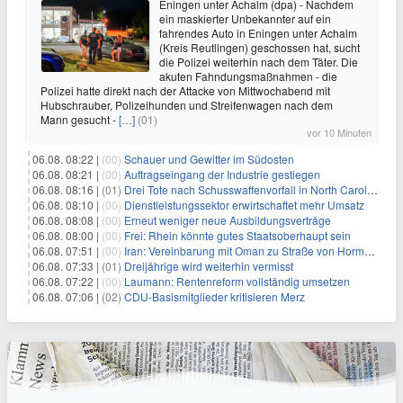
Eningen unter Achalm (dpa) - Nachdem
ein maskierter Unbekannter auf ein
fahrendes Auto in Eningen unter Achalm
(Kreis Reutlingen) geschossen hat, sucht
die Polizei weiterhin nach dem Täter. Die
akuten Fahndungsmaßnahmen - die
Polizei hatte direkt nach der Attacke von Mittwochabend mit
Hubschrauber, Polizeihunden und Streifenwagen nach dem
Mann gesucht -
[…]
(01)
vor 10 Minuten
06.08. 08:22 |
(00)
Schauer und Gewitter im Südosten
06.08. 08:21 |
(00)
Auftragseingang der Industrie gestiegen
06.08. 08:16 |
(01)
Drei Tote nach Schusswaffenvorfall in North Carolina
06.08. 08:10 |
(00)
Dienstleistungssektor erwirtschaftet mehr Umsatz
06.08. 08:08 |
(00)
Erneut weniger neue Ausbildungsverträge
06.08. 08:00 |
(00)
Frei: Rhein könnte gutes Staatsoberhaupt sein
06.08. 07:51 |
(00)
Iran: Vereinbarung mit Oman zu Straße von Hormus fast fertig
06.08. 07:33 |
(01)
Dreijährige wird weiterhin vermisst
06.08. 07:22 |
(00)
Laumann: Rentenreform vollständig umsetzen
06.08. 07:06 |
(02)
CDU-Basismitglieder kritisieren Merz