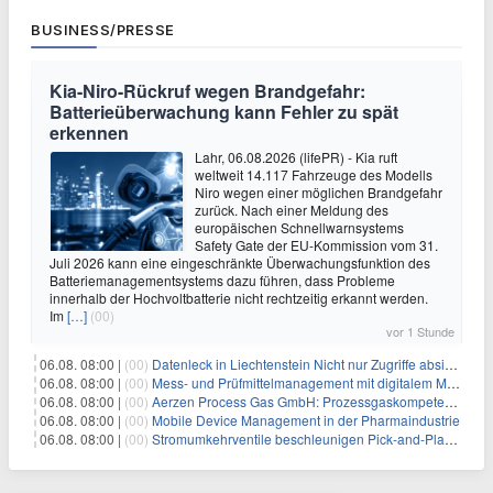
BUSINESS/PRESSE
Kia-Niro-Rückruf wegen Brandgefahr:
Batterieüberwachung kann Fehler zu spät
erkennen
Lahr, 06.08.2026 (lifePR) - Kia ruft
weltweit 14.117 Fahrzeuge des Modells
Niro wegen einer möglichen Brandgefahr
zurück. Nach einer Meldung des
europäischen Schnellwarnsystems
Safety Gate der EU-Kommission vom 31.
Juli 2026 kann eine eingeschränkte Überwachungsfunktion des
Batteriemanagementsystems dazu führen, dass Probleme
innerhalb der Hochvoltbatterie nicht rechtzeitig erkannt werden.
Im
[…]
(00)
vor 1 Stunde
06.08. 08:00 |
(00)
Datenleck in Liechtenstein Nicht nur Zugriffe absichern, sondern sensible Daten selbst schützen
06.08. 08:00 |
(00)
Mess- und Prüfmittelmanagement mit digitalem Management im Griff
06.08. 08:00 |
(00)
Aerzen Process Gas GmbH: Prozessgaskompetenz aus einer Hand
06.08. 08:00 |
(00)
Mobile Device Management in der Pharmaindustrie
06.08. 08:00 |
(00)
Stromumkehrventile beschleunigen Pick-and-Place-Prozesse mit Vakuum