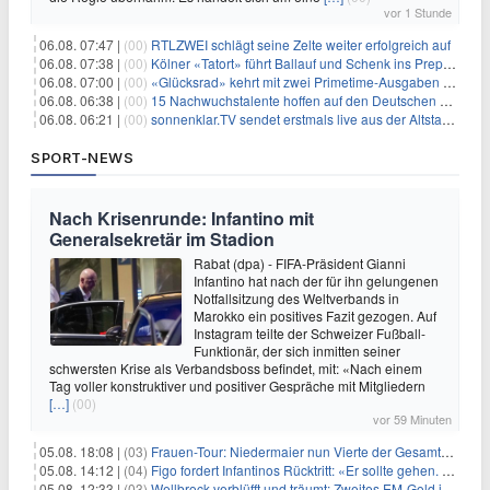
vor 1 Stunde
06.08. 07:47 |
(00)
RTLZWEI schlägt seine Zelte weiter erfolgreich auf
06.08. 07:38 |
(00)
Kölner «Tatort» führt Ballauf und Schenk ins Prepper-Milieu
06.08. 07:00 |
(00)
«Glücksrad» kehrt mit zwei Primetime-Ausgaben zurück
06.08. 06:38 |
(00)
15 Nachwuchstalente hoffen auf den Deutschen Radiopreis
06.08. 06:21 |
(00)
sonnenklar.TV sendet erstmals live aus der Altstadt von Side
SPORT-NEWS
Nach Krisenrunde: Infantino mit
Generalsekretär im Stadion
Rabat (dpa) - FIFA-Präsident Gianni
Infantino hat nach der für ihn gelungenen
Notfallsitzung des Weltverbands in
Marokko ein positives Fazit gezogen. Auf
Instagram teilte der Schweizer Fußball-
Funktionär, der sich inmitten seiner
schwersten Krise als Verbandsboss befindet, mit: «Nach einem
Tag voller konstruktiver und positiver Gespräche mit Mitgliedern
[…]
(00)
vor 59 Minuten
05.08. 18:08 |
(03)
Frauen-Tour: Niedermaier nun Vierte der Gesamtwertung
05.08. 14:12 |
(04)
Figo fordert Infantinos Rücktritt: «Er sollte gehen. Jetzt»
05.08. 12:33 |
(03)
Wellbrock verblüfft und träumt: Zweites EM-Gold in Paris