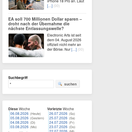
iPhone 18 Pro an. Laut
[…]
(00)
EA soll 700 Millionen Dollar sparen –
droht nach der Übernahme die
nächste Entlassungswelle?
Electronic Arts ist seit
dem 04. August 2026
offiziell nicht mehr an
der Börse. Nur
[…]
(00)
Suchbegriff
suchen
Diese
Woche
Vorletzte
Woche
06.08.2026
26.07.2026
(Heute)
(So)
05.08.2026
25.07.2026
(Gestern)
(Sa)
04.08.2026
24.07.2026
(Di)
(Fr)
03.08.2026
23.07.2026
(Mo)
(Do)
22.07.2026
(Mi)