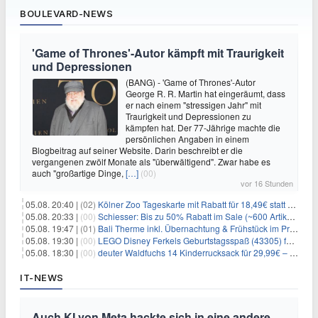
BOULEVARD-NEWS
'Game of Thrones'-Autor kämpft mit Traurigkeit
und Depressionen
(BANG) - 'Game of Thrones'-Autor
George R. R. Martin hat eingeräumt, dass
er nach einem "stressigen Jahr" mit
Traurigkeit und Depressionen zu
kämpfen hat. Der 77-Jährige machte die
persönlichen Angaben in einem
Blogbeitrag auf seiner Website. Darin beschreibt er die
vergangenen zwölf Monate als "überwältigend". Zwar habe es
auch "großartige Dinge,
[…]
(00)
vor 16 Stunden
05.08. 20:40 |
(02)
Kölner Zoo Tageskarte mit Rabatt für 18,49€ statt 29,50€ – einlösbar bis Dezember
05.08. 20:33 |
(00)
Schiesser: Bis zu 50% Rabatt im Sale (~600 Artikel zur Auswahl)
05.08. 19:47 |
(01)
Bali Therme inkl. Übernachtung & Frühstück im Premium Hotel (Bad Oeynhausen) ab 89€ p.P.
05.08. 19:30 |
(00)
LEGO Disney Ferkels Geburtstagsspaß (43305) für 29,10€
05.08. 18:30 |
(00)
deuter Waldfuchs 14 Kinderrucksack für 29,99€ – Amber-maple
IT-NEWS
Auch KI von Meta hackte sich in eine andere