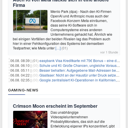
Firma
Menlo Park (dpa) - Nach den KI-Firmen
OpenAI und Anthropic muss auch der
Facebook-Konzern Meta einräumen,
dass seine KI-Software sich in
Computersysteme eines anderen
Unternehmens gehackt hat. Ähnlich wie
bei einigen Vorfällen der beiden Rivalen lag das Problem auch
hier in einer Fehlkonfiguration des Systems bei demselben
Testpartner, wie Meta unter
[…]
(01)
vor 1 Stunde
06.08. 08:39 |
(01)
easybank Visa Kreditkarte mit 75€ Bonus – eine der besten Kreditkarten
06.08. 06:10 |
(00)
Schule und KI: Große Chancen, ungleiche Voraussetzungen
06.08. 05:11 |
(00)
Besser behalten: Aufgegebene Mail-Adressen bergen Gefahren
06.08. 04:22 |
(00)
Glasfaser: Nicht an der Haustür unter Druck setzen lassen
06.08. 02:35 |
(00)
Google zentralisiert KI-Operationen in Kalifornien, um Rivale Anthropic und OpenAI zu überholen
GAMING-NEWS
Crimson Moon erscheint im September
Das unabhängige
Videospielunternehmen
ProbablyMonsters, das sich auf die
Entwicklung eigener IPs konzentriert, gibt