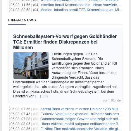
05.08. 11:56 |
(04)
Infantino beruft Krisenrunde ein - Neue Vorwürfe gegen FIFA
04.08. 22:52 |
(04)
Medien: Infantino beruft FIFA-Krisensitzung am Mittwoch ein
FINANZNEWS
Schneeballsystem-Vorwurf gegen Goldhändler
TGI: Ermittler finden Diskrepanzen bei
Millionen
Ermittlungen gegen TGI: Das
Schneeballsystem-Szenario Die
Ermittlungen gegen den Goldhändler TGI
verschärfen sich erheblich. Nach
Auswertung der Finanzflüsse besteht der
dringende Verdacht, dass das
Unternehmen weniger Kundengeld an Investmentpartner
weitergeleitet hat, als es den Anlegern vertraglich zugesichert hat.
Dies ist ein klassisches Indiz für ein Schneeballsystem, bei dem
Renditen von
[…]
(00)
vor 1 Stunde
06.08. 07:56 |
(00)
Aareal Bank verdient im ersten Halbjahr 208 Millionen Euro
06.08. 07:45 |
(00)
Exklusiv: Vergütung explodiert - früherer Aufsichtsratschef gibt aus Protest Ehrentitel ab
06.08. 07:28 |
(00)
Commerzbank steigert Gewinn und zeigt sich selbstbewusst gegenüber Unicredit
06.08. 03:05 |
(00)
Ubers Aktienkurs fällt aufgrund enttäuschender Buchungsprognose
06.08. 02:36 |
(00)
El Niño: Eine makroökonomische Variable, die globale Wirtschaftslandschaften umgestaltet