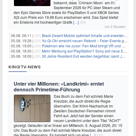
bekannt, dass Crimson Moon am 01.
September 2026 für PC über Steam und
den Epic Games Store sowie für PlayStation 5 und XBOX Series
X|S zum Preis von 19,99 Euro erscheinen wird. Das Spiel bietet
ein Erlebnis mit hochwertiger Grafik
[…]
(00)
vor 2 Stunden
06.08. 06:11 |
(00)
Black Desert Mobile optimiert Inhalte und erweitert Treasure Access
05.08. 19:26 |
(00)
Yu‑Gi‑Oh! erreicht neuen Rekord – Feier‑Events gestartet
05.08. 19:00 |
(00)
Pokémon wie nie zuvor: Fan-Mod bringt VR und Ego-Perspektive nach Kanto
05.08. 18:30 |
(00)
Mehr Werbung auf PlayStation? Sony soll neue Einnahmequellen prüfen
05.08. 18:00 |
(00)
30 Jahre Resident Evil werden begehbar, samt „lebensgroßem Leon“
KINO/TV-NEWS
Unter vier Millionen: «Landkrimi» erntet
dennoch Primetime-Führung
Das Buch zu dem Fall schrieb Marie
Kreutzer, die auch direkt die Regie
übernahm. Der Krimi-Nachschub im
Zweiten Deutschen Fernsehen nimmt
Fahrt auf. Jetzt hat der Sender einen
neuen Landkrimi unter dem Titel "ACHT"
gezeigt. Gelaufen ist er linear am Mittwoch, 5. August 2026, 20: 15
Uhr. Das Buch zu dem Fall schrieb Marie Kreutzer, die auch direkt
die Regie übernahm. Es handelt sich um eine
[…]
(00)