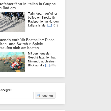
tofahrer fährt in Italien in Gruppe
n Radlern
Turin (dpa) - Auf einer
beliebten Strecke für
Radsportler im Norden
Italiens ist der
[…]
(01)
ntendo enthüllt Bestseller: Diese
itch- und Switch-2-Spiele
rkaufen sich am besten
Mit den neuesten
Geschäftszahlen hat
Nintendo auch einen
Blick auf die
[…]
(00)
hbegriff
suchen