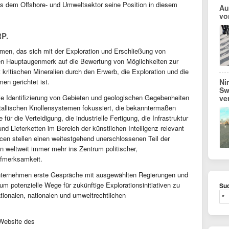
us dem Offshore- und Umweltsektor seine Position in diesem
Au
vo
P.
men, das sich mit der Exploration und Erschließung von
en Hauptaugenmerk auf die Bewertung von Möglichkeiten zur
kritischen Mineralien durch den Erwerb, die Exploration und die
en gerichtet ist.
Ni
Sw
ie Identifizierung von Gebieten und geologischen Gegebenheiten
ve
allischen Knollensystemen fokussiert, die bekanntermaßen
ür die Verteidigung, die industrielle Fertigung, die Infrastruktur
nd Lieferketten im Bereich der künstlichen Intelligenz relevant
en stellen einen weitestgehend unerschlossenen Teil der
n weltweit immer mehr ins Zentrum politischer,
ufmerksamkeit.
ternehmen erste Gespräche mit ausgewählten Regierungen und
 potenzielle Wege für zukünftige Explorationsinitiativen zu
Suc
ationalen, nationalen und umweltrechtlichen
 Website des