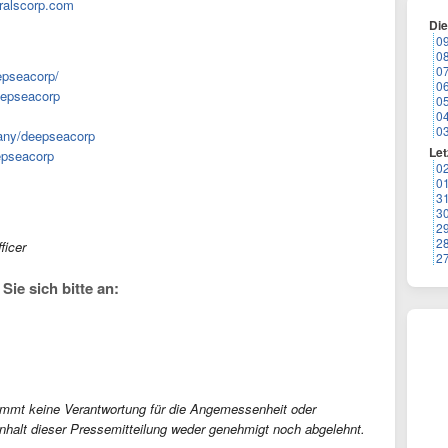
ralscorp.com
Di
0
0
0
epseacorp/
0
eepseacorp
0
0
0
any/deepseacorp
Let
epseacorp
0
0
3
3
2
2
ficer
2
ie sich bitte an:
immt keine Verantwortung für die Angemessenheit oder
 Inhalt dieser Pressemitteilung weder genehmigt noch abgelehnt.