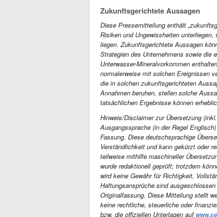
Zukunftsgerichtete Aussagen
Diese Pressemitteilung enthält „zukunfts
Risiken und Ungewissheiten unterliegen,
liegen. Zukunftsgerichtete Aussagen kön
Strategien des Unternehmens sowie die er
Unterwasser-Mineralvorkommen enthalten 
normalerweise mit solchen Ereignissen 
die in solchen zukunftsgerichteten Auss
Annahmen beruhen, stellen solche Aussage
tatsächlichen Ergebnisse können erhebli
Hinweis/Disclaimer zur Übersetzung (inkl.
Ausgangssprache (in der Regel Englisch) i
Fassung. Diese deutschsprachige Überse
Verständlichkeit und kann gekürzt oder re
teilweise mithilfe maschineller Übersetzu
wurde redaktionell geprüft; trotzdem kön
wird keine Gewähr für Richtigkeit, Volls
Haftungsansprüche sind ausgeschlossen (a
Originalfassung. Diese Mitteilung stellt 
keine rechtliche, steuerliche oder finanzi
bzw. die offiziellen Unterlagen auf
www.se