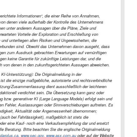
gerichtete Informationen“, die einer Reihe von Annahmen,
 von denen viele außerhalb der Kontrolle des Unternehmens
nen unter anderem Aussagen über die Pläne, Ziele und
warteten Vorteile der Exploration und Erschließung von
und unterliegen allen Risiken und Ungewissheiten, die
verbunden sind. Obwohl das Unternehmen davon ausgeht, dass
agen zum Ausdruck gebrachten Erwartungen auf vernünftigen
n keine Garantie für zukünftige Leistungen dar, und die
ch von denen in den zukunftsgerichteten Aussagen abweichen.
 KI-Unterstützung): Die Originalmeldung in der
st die einzige maßgebliche, autorisierte und rechtsverbindliche
tzung/Zusammenfassung dient ausschließlich der leichteren
daktionell verdichtet sein. Die Übersetzung kann ganz oder
ng bzw. generativer KI (Large Language Models) erfolgt sein und
nen Fehler, Auslassungen oder Sinnverschiebungen auftreten. Es
tändigkeit, Aktualität oder Angemessenheit übernommen;
uch bei Fahrlässigkeit), maßgeblich ist stets die
weder eine Kauf- noch eine Verkaufsempfehlung dar und ersetzt
elle Beratung. Bitte beachten Sie die englische Originalmeldung
darplus.ca
,
www.sec.gov
,
www.asx.com.au
oder auf der Website