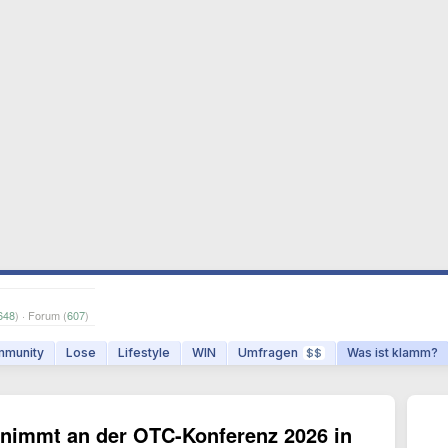
648
) · Forum (
607
)
munity
Lose
Lifestyle
WIN
Umfragen
Was ist klamm?
$$
 nimmt an der OTC-Konferenz 2026 in