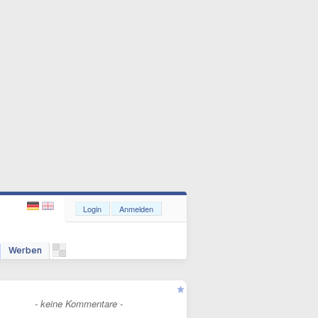
Login
Anmelden
Werben
- keine Kommentare -