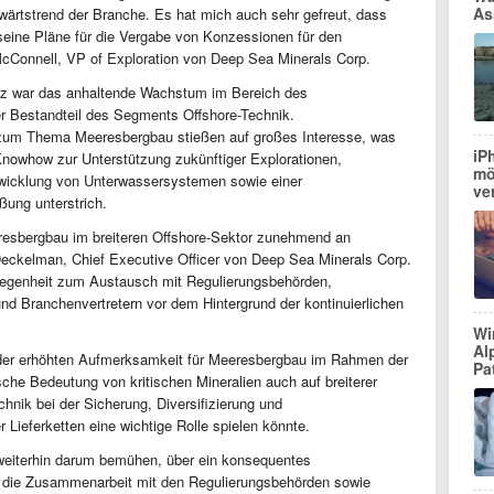
As
fwärtstrend der Branche. Es hat mich auch sehr gefreut, dass
eine Pläne für die Vergabe von Konzessionen für den
McConnell, VP of Exploration von Deep Sea Minerals Corp.
nz war das anhaltende Wachstum im Bereich des
 Bestandteil des Segments Offshore-Technik.
zum Thema Meeresbergbau stießen auf großes Interesse, was
iP
nowhow zur Unterstützung zukünftiger Explorationen,
mö
twicklung von Unterwassersystemen sowie einer
ve
ßung unterstrich.
resbergbau im breiteren Offshore-Sektor zunehmend an
eckelman, Chief Executive Officer von Deep Sea Minerals Corp.
elegenheit zum Austausch mit Regulierungsbehörden,
nd Branchenvertretern vor dem Hintergrund der kontinuierlichen
Wi
Al
 der erhöhten Aufmerksamkeit für Meeresbergbau im Rahmen der
Pa
che Bedeutung von kritischen Mineralien auch auf breiterer
hnik bei der Sicherung, Diversifizierung und
Lieferketten eine wichtige Rolle spielen könnte.
weiterhin darum bemühen, über ein konsequentes
 die Zusammenarbeit mit den Regulierungsbehörden sowie