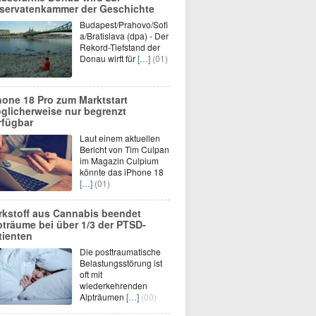
servatenkammer der Geschichte
Budapest/Prahovo/Sofi
a/Bratislava (dpa) - Der
Rekord-Tiefstand der
Donau wirft für
[…]
(01)
hone 18 Pro zum Marktstart
glicherweise nur begrenzt
rfügbar
Laut einem aktuellen
Bericht von Tim Culpan
im Magazin Culpium
könnte das iPhone 18
[…]
(01)
rkstoff aus Cannabis beendet
pträume bei über 1/3 der PTSD-
tienten
Die posttraumatische
Belastungsstörung ist
oft mit
wiederkehrenden
Alpträumen
[…]
(00)