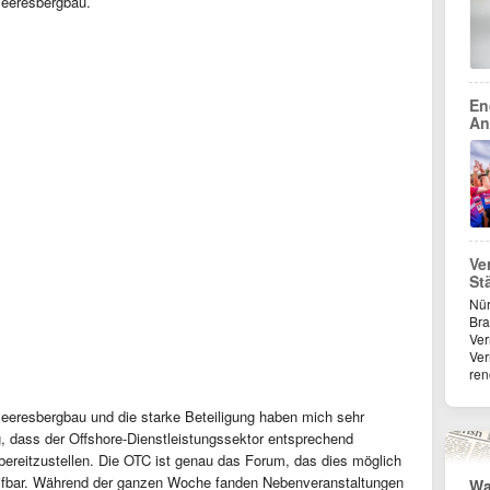
Meeresbergbau.
En
An
Ve
St
Nür
Bra
Ver
Ver
re
eresbergbau und die starke Beteiligung haben mich sehr
g, dass der Offshore-Dienstleistungssektor entsprechend
 bereitzustellen. Die OTC ist genau das Forum, das dies möglich
eifbar. Während der ganzen Woche fanden Nebenveranstaltungen
Wa