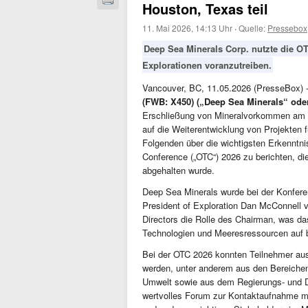
Houston, Texas teil
11. Mai 2026, 14:13 Uhr
·
Quelle:
Pressebox
Deep Sea Minerals Corp. nutzte die O
Explorationen voranzutreiben.
Vancouver, BC, 11.05.2026 (PresseBox) 
(FWB: X450) („Deep Sea Minerals“ od
Erschließung von Mineralvorkommen am 
auf die Weiterentwicklung von Projekten für
Folgenden über die wichtigsten Erkenntn
Conference („OTC“) 2026 zu berichten, di
abgehalten wurde.
Deep Sea Minerals wurde bei der Konfer
President of Exploration Dan McConnell 
Directors die Rolle des Chairman, was 
Technologien und Meeresressourcen auf br
Bei der OTC 2026 konnten Teilnehmer aus
werden, unter anderem aus den Bereichen
Umwelt sowie aus dem Regierungs- und Di
wertvolles Forum zur Kontaktaufnahme mi