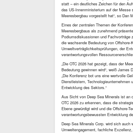
statt – ein deutliches Zeichen für den Au
das US-Innenministerium auf der Messe s
Meeresbergbau vorgestellt hat“, so Dan 
Eines der zentralen Themen der Konfere
Meeresbergbaus als zunehmend präsenter
Podiumsdiskussionen und Fachvorträge 
die wachsende Bedeutung von Offshore-K
Umweltverträglichkeitsprüfungen, der En
verantwortungsvollen Ressourcenerschlie
„Die OTC 2026 hat gezeigt, dass der Mee
Bedeutung gewinnen wird“, weiß James D
„Die Konferenz bot uns eine wertvolle G
Dienstleistern, Technologieunternehmen u
Entwicklung des Sektors.“
Aus Sicht von Deep Sea Minerals ist an
OTC 2026 zu erkennen, dass die strategis
Ebene gewürdigt wird und die Offshore-Tec
verantwortungsbewussten Entwicklung der 
Deep Sea Minerals Corp. wird sich auch 
Umweltengagement, fachliche Exzellenz,