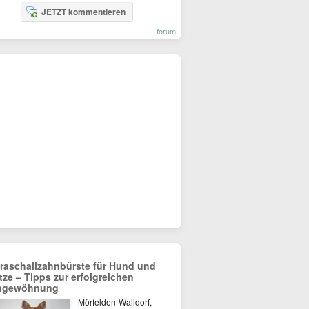
JETZT kommentieren
forum
traschallzahnbürste für Hund und
tze – Tipps zur erfolgreichen
ngewöhnung
Mörfelden-Walldorf,