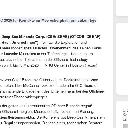
TC 2026 für Kontakte im Meeresbergbau, um zukünftige
-
Deep Sea Minerals Corp. (CSE: SEAS) (OTCQB: DSEAF)
er das „Unternehmen“)
– ein auf die Exploration und
Meeresboden spezialisiertes Unternehmen, das seinen Fokus
 kritische Mineralien in der Tiefsee legt – freut sich, im
isse aus seiner Teilnahme an der Offshore Technology
e von 4. bis 7. Mai 2026 im NRG Center in Houston (Texas)
enz von Chief Executive Officer James Deckelman und Vice
vertreten. Herr McConnell bekleidet zudem im OTC Board of
das anhaltende Engagement des Unternehmens bei den Offshore-
eiterer Ebene widerspiegelt.
 der gesamten internationalen Offshore-Branche begrüßt
Ul
 Offshore-Energien, Meerestechnik, technische Planung,
Ka
enstleistungssektor. Die Konferenz bot Deep Sea Minerals ein
Ei
t Regulierungsbehörden, Dienstleistern, technischen Beratern