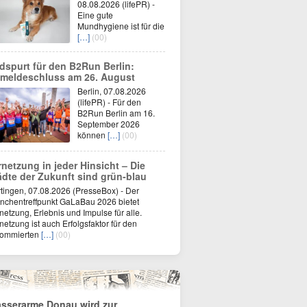
08.08.2026 (lifePR) -
Eine gute
Mundhygiene ist für die
[…]
(00)
dspurt für den B2Run Berlin:
meldeschluss am 26. August
Berlin, 07.08.2026
(lifePR) - Für den
B2Run Berlin am 16.
September 2026
können
[…]
(00)
rnetzung in jeder Hinsicht – Die
ädte der Zukunft sind grün-blau
tingen, 07.08.2026 (PresseBox) - Der
nchentreffpunkt GaLaBau 2026 bietet
netzung, Erlebnis und Impulse für alle.
netzung ist auch Erfolgsfaktor für den
nommierten
[…]
(00)
sserarme Donau wird zur