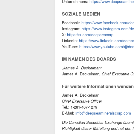
Unternehmens:
https://www.deepseamine
SOZIALE MEDIEN
Facebook:
https://www.facebook.com/de
Instagram:
https://www.instagram.com/d
X:
https://x.com/deepseacorp
LinkedIn:
https://www.linkedin.com/comp
YouTube:
https://www.youtube.com/@de
IM NAMEN DES BOARDS
„James A. Deckelman“
James A. Deckelman
, Chief Executive Of
Für weitere Informationen wenden S
James A. Deckelman
Chief Executive Officer
Tel.: 1-281-467-1279
E-Mail:
info@deepseamineralscorp.com
Die Canadian Securities Exchange übern
Richtigkeit dieser Mitteilung und hat den