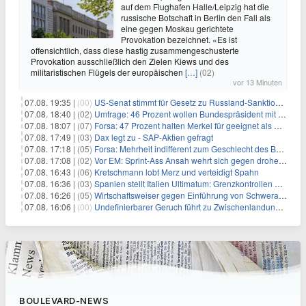
auf dem Flughafen Halle/Leipzig hat die
russische Botschaft in Berlin den Fall als
eine gegen Moskau gerichtete
Provokation bezeichnet. «Es ist
offensichtlich, dass diese hastig zusammengeschusterte
Provokation ausschließlich den Zielen Kiews und des
militaristischen Flügels der europäischen
[…]
(02)
vor 13 Minuten
07.08. 19:35 |
(00)
US-Senat stimmt für Gesetz zu Russland-Sanktionen
07.08. 18:40 |
(02)
Umfrage: 46 Prozent wollen Bundespräsident mit Politik-Erfahrung
07.08. 18:07 |
(07)
Forsa: 47 Prozent halten Merkel für geeignet als Bundespräsidentin
07.08. 17:49 |
(03)
Dax legt zu - SAP-Aktien gefragt
07.08. 17:18 |
(05)
Forsa: Mehrheit indifferent zum Geschlecht des Bundespräsidenten
07.08. 17:08 |
(02)
Vor EM: Sprint-Ass Ansah wehrt sich gegen drohende Sperre
07.08. 16:43 |
(06)
Kretschmann lobt Merz und verteidigt Spahn
07.08. 16:36 |
(03)
Spanien stellt Italien Ultimatum: Grenzkontrollen beenden
07.08. 16:26 |
(05)
Wirtschaftsweiser gegen Einführung von Schwerarbeiter-Rente
07.08. 16:06 |
(00)
Undefinierbarer Geruch führt zu Zwischenlandung von Flieger
BOULEVARD-NEWS