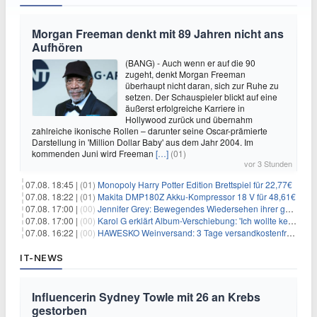
Morgan Freeman denkt mit 89 Jahren nicht ans
Aufhören
(BANG) - Auch wenn er auf die 90
zugeht, denkt Morgan Freeman
überhaupt nicht daran, sich zur Ruhe zu
setzen. Der Schauspieler blickt auf eine
äußerst erfolgreiche Karriere in
Hollywood zurück und übernahm
zahlreiche ikonische Rollen – darunter seine Oscar-prämierte
Darstellung in 'Million Dollar Baby' aus dem Jahr 2004. Im
kommenden Juni wird Freeman
[…]
(01)
vor 3 Stunden
07.08. 18:45 |
(01)
Monopoly Harry Potter Edition Brettspiel für 22,77€
07.08. 18:22 |
(01)
Makita DMP180Z Akku-Kompressor 18 V für 48,61€
07.08. 17:00 |
(00)
Jennifer Grey: Bewegendes Wiedersehen ihrer geschiedenen Eltern kurz vor dem Tod ihrer Mutter
07.08. 17:00 |
(00)
Karol G erklärt Album-Verschiebung: 'Ich wollte keine persönliche Situation ausnutzen'
07.08. 16:22 |
(00)
HAWESKO Weinversand: 3 Tage versandkostenfrei bestellen (MBW 25€)
IT-NEWS
Influencerin Sydney Towle mit 26 an Krebs
gestorben