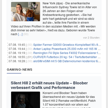
New York (dpa) - Die amerikanische
Influencerin Sydney Towle ist im Alter von
26 Jahren an den Folgen einer
Krebserkrankung gestorben. «Sie hat
sehr hart gekämpft und wir sind so stolz
auf sie», teilte ihre Familie in einem
Video auf ihren Profilen in den sozialen Medien mit. «Wir werden
dich immer so sehr lieben», hieß es dazu. Geboren wurde Towle
nach
[…]
(00)
vor 2 Stunden
07.08. 19:45 |
(00)
Spider Farmer G3000 Growbox-Komplettset 90×90×180 cm für 379,99€
07.08. 19:44 |
(00)
Anker Laptop Powerbank 25.000 mAh mit 165 W refurbished für 58,39€
07.08. 19:19 |
(00)
Remington F4 Style Series F4002 Folienrasierer für 18,99€
07.08. 18:55 |
(01)
CURVER Futterbox 20 kg / 54 l Tierfutterbehälter mit Rollen für 19,99€
07.08. 18:28 |
(00)
aloSIM eSIM mit 5 GB Datenvolumen kostenlos für Windscribe-Pro-Nutzer
GAMING-NEWS
Silent Hill 2 erhält neues Update – Bloober
verbessert Grafik und Performance
Konami und Bloober Team haben
überraschend ein neues Update für das
Silent Hill 2 Remake veröffentlicht. Patch
1.07 konzentriert sich vor allem auf