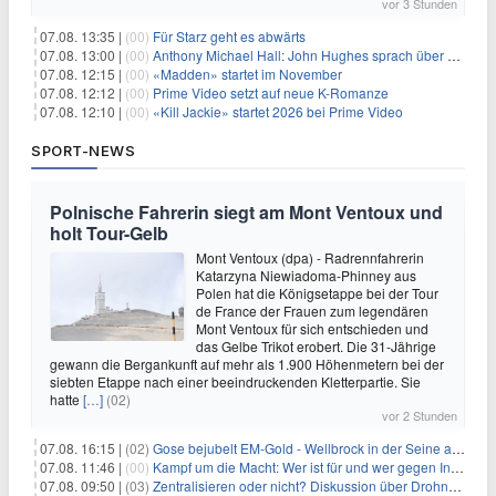
vor 3 Stunden
07.08. 13:35 |
(00)
Für Starz geht es abwärts
07.08. 13:00 |
(00)
Anthony Michael Hall: John Hughes sprach über eine Fortsetzung von 'The Breakfast Club'
07.08. 12:15 |
(00)
«Madden» startet im November
07.08. 12:12 |
(00)
Prime Video setzt auf neue K-Romanze
07.08. 12:10 |
(00)
«Kill Jackie» startet 2026 bei Prime Video
SPORT-NEWS
Polnische Fahrerin siegt am Mont Ventoux und
holt Tour-Gelb
Mont Ventoux (dpa) - Radrennfahrerin
Katarzyna Niewiadoma-Phinney aus
Polen hat die Königsetappe bei der Tour
de France der Frauen zum legendären
Mont Ventoux für sich entschieden und
das Gelbe Trikot erobert. Die 31-Jährige
gewann die Bergankunft auf mehr als 1.900 Höhenmetern bei der
siebten Etappe nach einer beeindruckenden Kletterpartie. Sie
hatte
[…]
(02)
vor 2 Stunden
07.08. 16:15 |
(02)
Gose bejubelt EM-Gold - Wellbrock in der Seine ausgebremst
07.08. 11:46 |
(00)
Kampf um die Macht: Wer ist für und wer gegen Infantino?
07.08. 09:50 |
(03)
Zentralisieren oder nicht? Diskussion über Drohnenabwehr