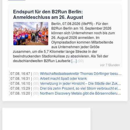
Endspurt für den B2Run Berlin:
Anmeldeschluss am 26. August
Berlin, 07.08.2026 (lifePR) - Für den
B2Run Berlin am 16. September 2026
können sich Unternehmen noch bis zum
26. August 2026 anmelden. Im
Olympiastadion kommen Mitarbeitende
aus Unternehmen jeder Größe
zusammen, um die 5,7 Kilometer lange Strecke in der
beeindruckenden Stadionkulisse zu absolvieren. Als Teil der
deutschlandweiten B2Run Laufserie
[…]
(00)
vor 7 Stunden
07.08. 16:47 |
(00)
Wirtschaftsstaatssekretär Thomas Dörflinger besucht Handwerksbetrieb im Kammerbezirk Freiburg
07.08. 16:31 |
(00)
Arbeit macht Spaß oder krank
07.08. 16:10 |
(00)
Vernetzung in jeder Hinsicht – Die Städte der Zukunft sind grün-blau
07.08. 15:29 |
(00)
Drei bis zehn Prozent, so viel Strom verbraucht ein Aufzug im Gebäude
07.08. 15:20 |
(00)
Northern Discovery Metals gibt die Börsennotierung an der Frankfurter Wertpapierbörse bekannt