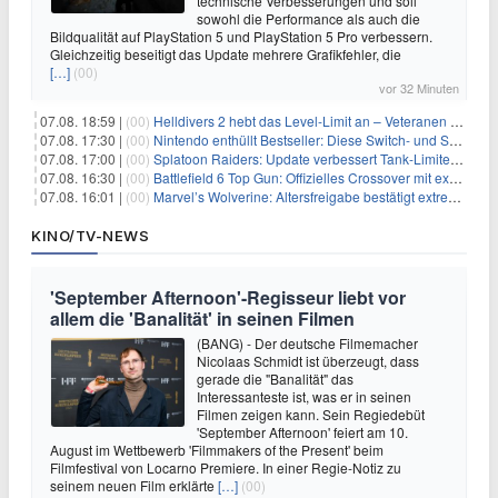
technische Verbesserungen und soll
sowohl die Performance als auch die
Bildqualität auf PlayStation 5 und PlayStation 5 Pro verbessern.
Gleichzeitig beseitigt das Update mehrere Grafikfehler, die
[…]
(00)
vor 32 Minuten
07.08. 18:59 |
(00)
Helldivers 2 hebt das Level-Limit an – Veteranen können endlich weiter aufsteigen
07.08. 17:30 |
(00)
Nintendo enthüllt Bestseller: Diese Switch- und Switch-2-Spiele verkaufen sich am besten
07.08. 17:00 |
(00)
Splatoon Raiders: Update verbessert Tank-Limiter und behebt Bugs
07.08. 16:30 |
(00)
Battlefield 6 Top Gun: Offizielles Crossover mit exklusiven Inhalten angekündigt
07.08. 16:01 |
(00)
Marvel’s Wolverine: Altersfreigabe bestätigt extreme Gewalt und düstere Szenen
KINO/TV-NEWS
'September Afternoon'-Regisseur liebt vor
allem die 'Banalität' in seinen Filmen
(BANG) - Der deutsche Filmemacher
Nicolaas Schmidt ist überzeugt, dass
gerade die "Banalität" das
Interessanteste ist, was er in seinen
Filmen zeigen kann. Sein Regiedebüt
'September Afternoon' feiert am 10.
August im Wettbewerb 'Filmmakers of the Present' beim
Filmfestival von Locarno Premiere. In einer Regie-Notiz zu
seinem neuen Film erklärte
[…]
(00)