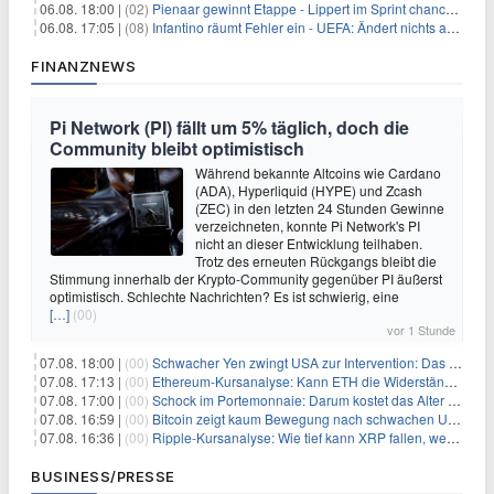
06.08. 18:00 |
(02)
Pienaar gewinnt Etappe - Lippert im Sprint chancenlos
06.08. 17:05 |
(08)
Infantino räumt Fehler ein - UEFA: Ändert nichts an Boykott
FINANZNEWS
Pi Network (PI) fällt um 5% täglich, doch die
Community bleibt optimistisch
Während bekannte Altcoins wie Cardano
(ADA), Hyperliquid (HYPE) und Zcash
(ZEC) in den letzten 24 Stunden Gewinne
verzeichneten, konnte Pi Network's PI
nicht an dieser Entwicklung teilhaben.
Trotz des erneuten Rückgangs bleibt die
Stimmung innerhalb der Krypto-Community gegenüber PI äußerst
optimistisch. Schlechte Nachrichten? Es ist schwierig, eine
[…]
(00)
vor 1 Stunde
07.08. 18:00 |
(00)
Schwacher Yen zwingt USA zur Intervention: Das größte Risiko seit 15 Jahren
07.08. 17:13 |
(00)
Ethereum-Kursanalyse: Kann ETH die Widerstände der gleitenden Durchschnitte überwinden?
07.08. 17:00 |
(00)
Schock im Portemonnaie: Darum kostet das Alter deutlich mehr als Sie denken
07.08. 16:59 |
(00)
Bitcoin zeigt kaum Bewegung nach schwachen US-Arbeitsmarktdaten, Fed-Zinserhöhungschancen sinken auf 44%
07.08. 16:36 |
(00)
Ripple-Kursanalyse: Wie tief kann XRP fallen, wenn die $1-Unterstützung am Wochenende verloren geht?
BUSINESS/PRESSE